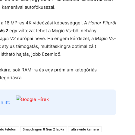
 kamerával autofókusszal.
era 16 MP-es 4K videózási képességgel. A
Honor Flipről
Vs 2
egy változat lehet a Magic Vs-ből néhány
agic V2
európai neve. Ha engem kérdezel, a
Magic Vs
-
 stylus támogatás, multitaskingra optimalizált
látható hajtás, jobb üzemidő.
pkára, sok RAM-ra és egy prémium kategóriás
tegóriásra.
 itt:
tó telefon
Snapdragon 8 Gen 2 lapka
ultrawide kamera