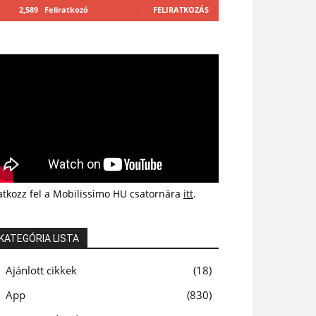
2,589
Feliratkozó
FELIRATKOZÁS
atkozz fel a Mobilissimo HU csatornára
itt
.
KATEGÓRIA LISTA
Ajánlott cikkek
18
App
830