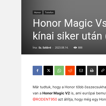
Honor
Telefon
Honor Magic Vs
kínai siker után
Írta:
Sz. Szilárd
-
2023.08.14.
888
Már tudtuk, hogy a Honor több összecsukhat
van a
Honor Magic V2
is, ami európai bemut
@RODENT950
azt állítja, hogy még egy Hon