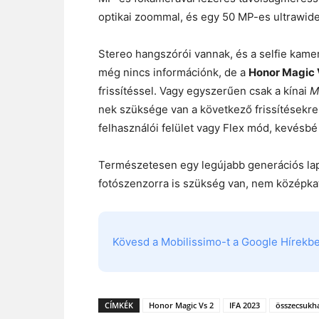
optikai zoommal, és egy 50 MP-es ultrawide
Stereo hangszórói vannak, és a selfie kam
még nincs információnk, de a
Honor Magic 
frissítéssel. Vagy egyszerűen csak a kínai
M
nek szüksége van a következő frissítésekre:
felhasználói felület vagy Flex mód, kevésbé 
Természetesen egy legújabb generációs la
fotószenzorra is szükség van, nem középka
Kövesd a Mobilissimo-t a Google Hírekben
CÍMKÉK
Honor Magic Vs 2
IFA 2023
összecsukha