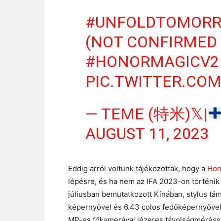
#UNFOLDTOMOR
(NOT CONFIRMED
#HONORMAGICV2
PIC.TWITTER.CO
— TEME (特米)𝕏|
AUGUST 11, 2023
Eddig arról voltunk tájékozottak, hogy a
Hon
lépésre, és ha nem az IFA 2023-on történi
júliusban bemutatkozott Kínában, stylus t
képernyővel és 6.43 colos fedőképernyővel
MP-es főkamerával lézeres távolságmérésse