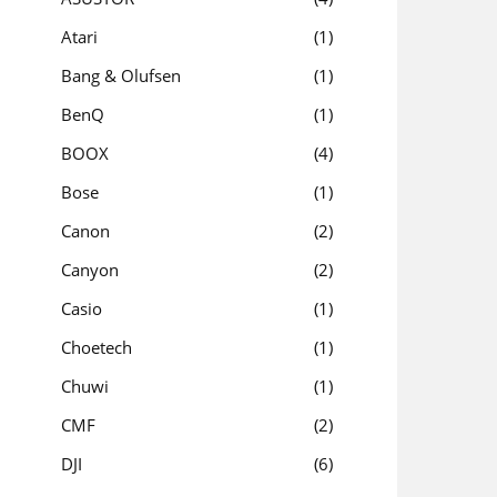
Atari
1
Bang & Olufsen
1
BenQ
1
BOOX
4
Bose
1
Canon
2
Canyon
2
Casio
1
Choetech
1
Chuwi
1
CMF
2
DJI
6