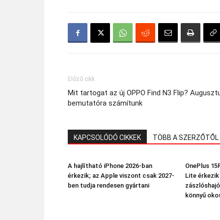
Előző cikk
Mit tartogat az új OPPO Find N3 Flip? Auguszt
bemutatóra számítunk
KAPCSOLÓDÓ CIKKEK
TÖBB A SZERZŐTŐL
A hajlítható iPhone 2026-ban
OnePlus 15R
érkezik; az Apple viszont csak 2027-
Lite érkezi
ben tudja rendesen gyártani
zászlóshajó
könnyű oko