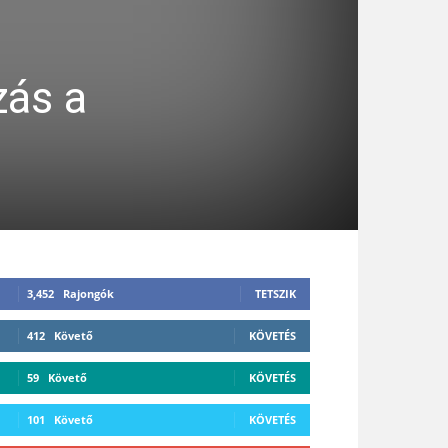
zás a
3,452
Rajongók
TETSZIK
412
Követő
KÖVETÉS
59
Követő
KÖVETÉS
101
Követő
KÖVETÉS