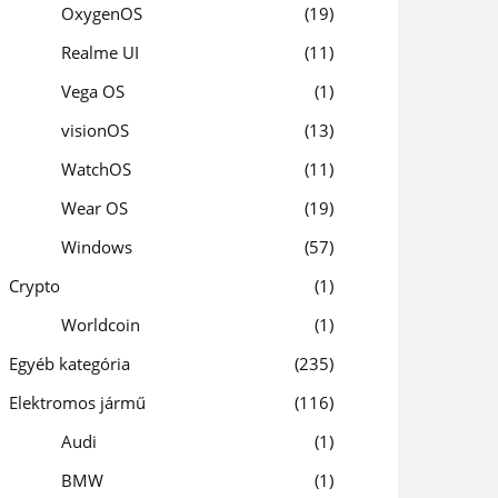
OxygenOS
19
Realme UI
11
Vega OS
1
visionOS
13
WatchOS
11
Wear OS
19
Windows
57
Crypto
1
Worldcoin
1
Egyéb kategória
235
Elektromos jármű
116
Audi
1
BMW
1