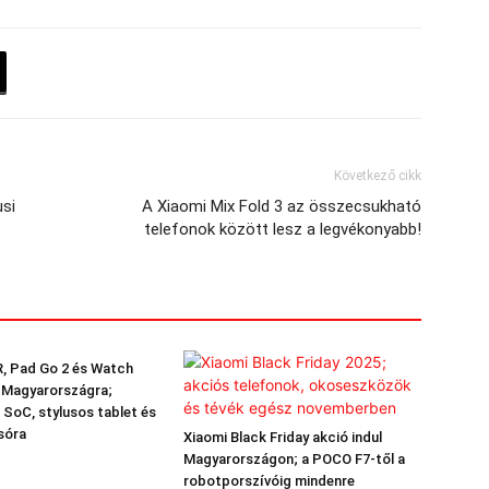
Következő cikk
usi
A Xiaomi Mix Fold 3 az összecsukható
telefonok között lesz a legvékonyabb!
, Pad Go 2 és Watch
k Magyarországra;
 SoC, stylusos tablet és
sóra
Xiaomi Black Friday akció indul
Magyarországon; a POCO F7-től a
robotporszívóig mindenre