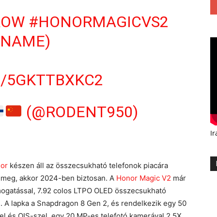
ROW
#HONORMAGICVS2
 NAME)
M/5GKTTBXKC2
(@RODENT950)
Ir
or
készen áll az összecsukható telefonok piacára
k meg, akkor 2024-ben biztosan. A
Honor Magic V2
már
ámogatással, 7.92 colos LTPO OLED összecsukható
. A lapka a Snapdragon 8 Gen 2, és rendelkezik egy 50
l és OIS-szel, egy 20 MP-es telefotó kamerával 2.5X