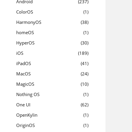
Android
237
ColorOS
1
HarmonyOS
38
homeOS
1
HyperOS
30
iOS
189
iPadOS
41
MacOS
24
MagicOS
10
Nothing OS
1
One UI
62
OpenKylin
1
OriginOS
1