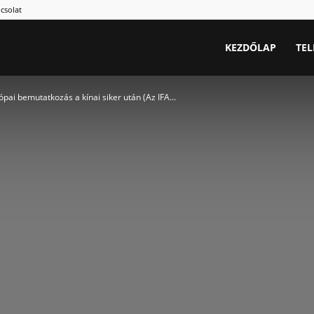
csolat
.hu
KEZDŐLAP
TE
pai bemutatkozás a kínai siker után (Az IFA...