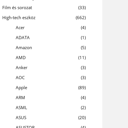
Film és sorozat
33
High-tech eszköz
662
Acer
4
ADATA
1
Amazon
5
AMD
11
Anker
3
AOC
3
Apple
89
ARM
4
ASML
2
ASUS
20
ASUSTOR
4