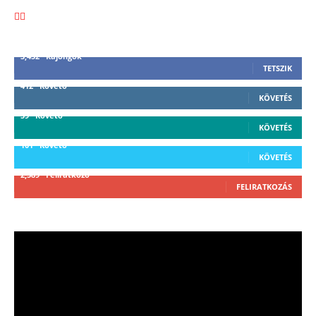
3,452
Rajongók
TETSZIK
412
Követő
KÖVETÉS
59
Követő
KÖVETÉS
101
Követő
KÖVETÉS
2,589
Feliratkozó
FELIRATKOZÁS