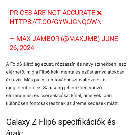
PRICES ARE NOT ACCURATE ❌
HTTPS://T.CO/GYWJGNQOWN
— MAX JAMBOR (@MAXJMB)
JUNE
26, 2024
A Fold6 állítólag ezüst, rózsaszín és navy színekben lesz
elérhető, míg a Flip6 kék, menta és ezüst árnyalatokban
érkezik. Más piacokon további színváltozatok is
megjelenhetnek. Samsung jellemzően vonzó
előrendelési és csereakciókat kínál, amelyek idén
különösen fontosak lesznek az áremelkedések miatt.
Galaxy Z Flip6 specifikációk és
árak: