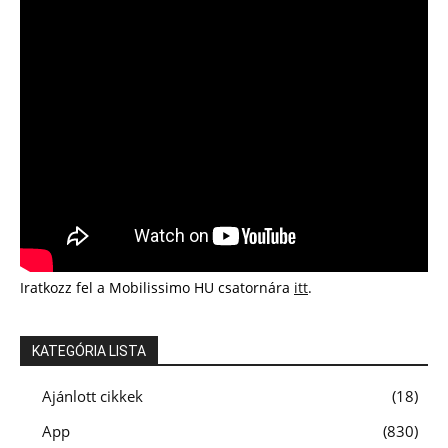
Iratkozz fel a Mobilissimo HU csatornára
itt
.
KATEGÓRIA LISTA
Ajánlott cikkek
18
App
830