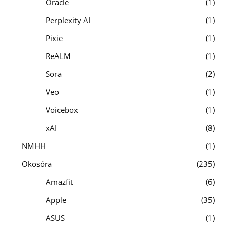
Oracle
1
Perplexity AI
1
Pixie
1
ReALM
1
Sora
2
Veo
1
Voicebox
1
xAI
8
NMHH
1
Okosóra
235
Amazfit
6
Apple
35
ASUS
1