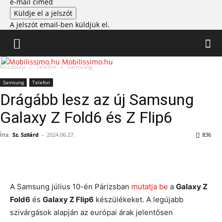
e-mail címed
A jelszót email-ben küldjük el.
Mobilissimo.hu
Kezdőlap
Telefon
Samsung
Samsung
Telefon
Drágább lesz az új Samsung
Galaxy Z Fold6 és Z Flip6
Írta:
Sz. Szilárd
-
2024.06.27.
836
A Samsung július 10-én Párizsban
mutatja be
a
Galaxy Z
Fold6
és
Galaxy Z Flip6
készülékeket. A legújabb
szivárgások alapján az európai árak jelentősen