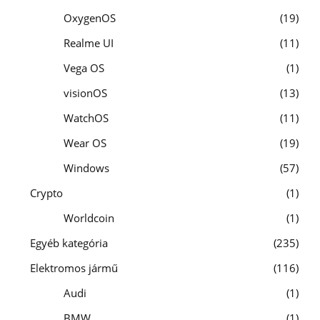
OxygenOS
19
Realme UI
11
Vega OS
1
visionOS
13
WatchOS
11
Wear OS
19
Windows
57
Crypto
1
Worldcoin
1
Egyéb kategória
235
Elektromos jármű
116
Audi
1
BMW
1