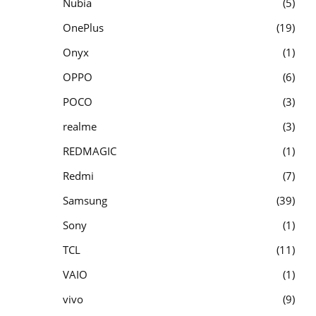
Nubia
5
OnePlus
19
Onyx
1
OPPO
6
POCO
3
realme
3
REDMAGIC
1
Redmi
7
Samsung
39
Sony
1
TCL
11
VAIO
1
vivo
9