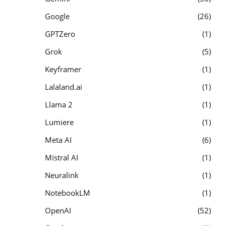
Google
26
GPTZero
1
Grok
5
Keyframer
1
Lalaland.ai
1
Llama 2
1
Lumiere
1
Meta AI
6
Mistral AI
1
Neuralink
1
NotebookLM
1
OpenAI
52