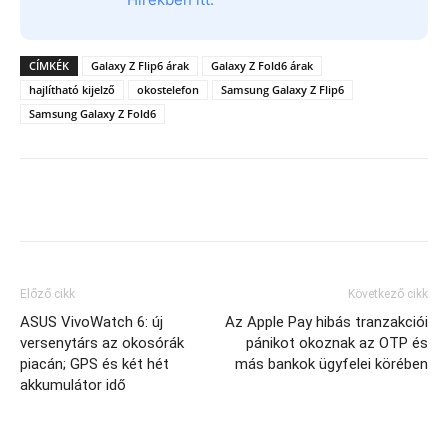
CÍMKÉK
Galaxy Z Flip6 árak
Galaxy Z Fold6 árak
hajlítható kijelző
okostelefon
Samsung Galaxy Z Flip6
Samsung Galaxy Z Fold6
Előző cikk
Következő cikk
ASUS VivoWatch 6: új
Az Apple Pay hibás tranzakciói
versenytárs az okosórák
pánikot okoznak az OTP és
piacán; GPS és két hét
más bankok ügyfelei körében
akkumulátor idő