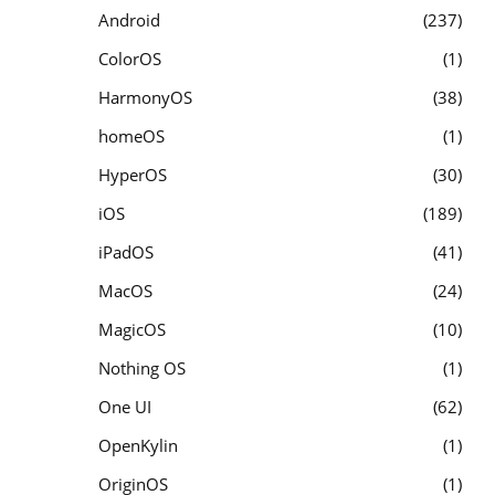
Android
237
ColorOS
1
HarmonyOS
38
homeOS
1
HyperOS
30
iOS
189
iPadOS
41
MacOS
24
MagicOS
10
Nothing OS
1
One UI
62
OpenKylin
1
OriginOS
1