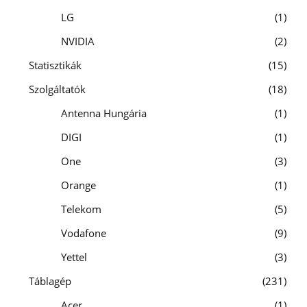
LG
1
NVIDIA
2
Statisztikák
15
Szolgáltatók
18
Antenna Hungária
1
DIGI
1
One
3
Orange
1
Telekom
5
Vodafone
9
Yettel
3
Táblagép
231
Acer
1