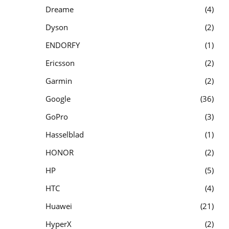
Dreame
4
Dyson
2
ENDORFY
1
Ericsson
2
Garmin
2
Google
36
GoPro
3
Hasselblad
1
HONOR
2
HP
5
HTC
4
Huawei
21
HyperX
2