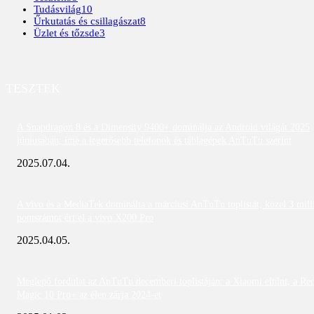
Tudásvilág
10
Űrkutatás és csillagászat
8
Üzlet és tőzsde
3
TESZTEK
A Snapdragon 8 és a Dimensity 9400+ dominálja az Android világát 2025
júniusában; íme a legerősebb telefonok és táblagépek AnTuTu szerint
2025.07.04.
A vivo és a MediaTek dominálta a márciusi AnTuTu toplistát; közel 3 mill
pontszámot ért el a vivo X200 Pro
2025.04.05.
Meglepő fordulat az AnTuTu decemberi toplistáján: a Xiaomi eltűnt, a Re
Magic 10 Pro+ az élen zárja 2024-et