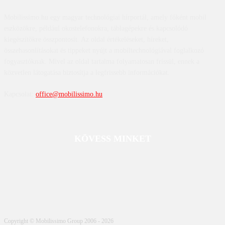
Mobilissimo.hu egy magyar technológiai hírportál, amely főként mobil
eszközökre, például okostelefonokra, táblagépekre és kapcsolódó
kiegészítőkre összpontosít. Az oldal értékeléseket, híreket,
összehasonlításokat és tippeket nyújt a mobiltechnológiával foglalkozó
fogyasztóknak. Mivel az oldal tartalma folyamatosan frissül, ennek a
közvetlen látogatása biztosítja a legfrissebb információkat.
Kapcsolat:
office@mobilissimo.hu
KÖVESS MINKET
Copyright © Mobilissimo Group 2006 - 2026