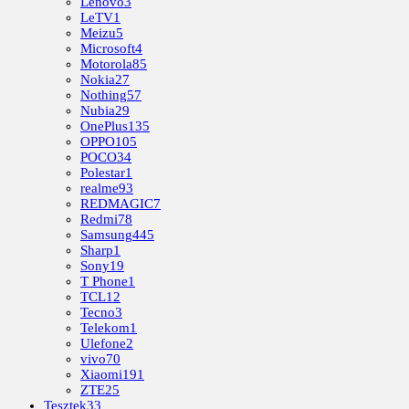
Lenovo
3
LeTV
1
Meizu
5
Microsoft
4
Motorola
85
Nokia
27
Nothing
57
Nubia
29
OnePlus
135
OPPO
105
POCO
34
Polestar
1
realme
93
REDMAGIC
7
Redmi
78
Samsung
445
Sharp
1
Sony
19
T Phone
1
TCL
12
Tecno
3
Telekom
1
Ulefone
2
vivo
70
Xiaomi
191
ZTE
25
Tesztek
33