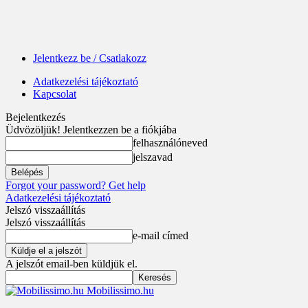
Jelentkezz be / Csatlakozz
Adatkezelési tájékoztató
Kapcsolat
Bejelentkezés
Üdvözöljük! Jelentkezzen be a fiókjába
felhasználóneved
jelszavad
Forgot your password? Get help
Adatkezelési tájékoztató
Jelszó visszaállítás
Jelszó visszaállítás
e-mail címed
A jelszót email-ben küldjük el.
Mobilissimo.hu