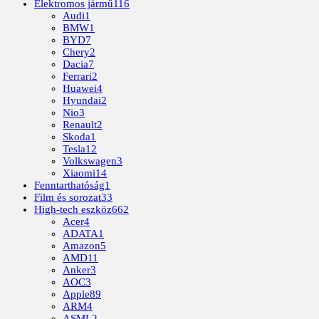
Elektromos jármű
116
Audi
1
BMW
1
BYD
7
Chery
2
Dacia
7
Ferrari
2
Huawei
4
Hyundai
2
Nio
3
Renault
2
Skoda
1
Tesla
12
Volkswagen
3
Xiaomi
14
Fenntarthatóság
1
Film és sorozat
33
High-tech eszköz
662
Acer
4
ADATA
1
Amazon
5
AMD
11
Anker
3
AOC
3
Apple
89
ARM
4
ASML
2