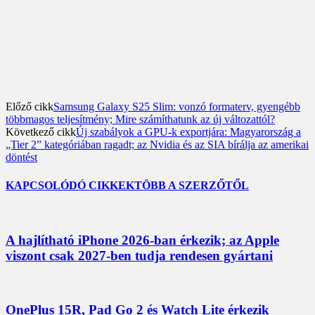
Előző cikk
Samsung Galaxy S25 Slim: vonzó formaterv, gyengébb
többmagos teljesítmény; Mire számíthatunk az új változattól?
Következő cikk
Új szabályok a GPU-k exportjára: Magyarország a
„Tier 2” kategóriában ragadt; az Nvidia és az SIA bírálja az amerikai
döntést
KAPCSOLÓDÓ CIKKEK
TÖBB A SZERZŐTŐL
A hajlítható iPhone 2026-ban érkezik; az Apple
viszont csak 2027-ben tudja rendesen gyártani
OnePlus 15R, Pad Go 2 és Watch Lite érkezik