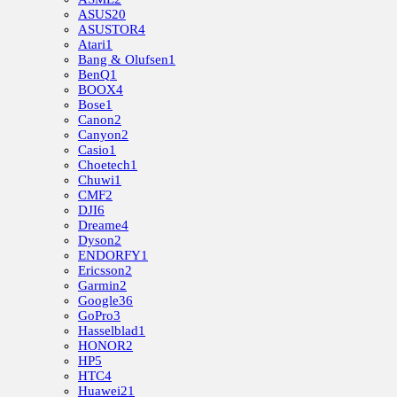
ASUS
20
ASUSTOR
4
Atari
1
Bang & Olufsen
1
BenQ
1
BOOX
4
Bose
1
Canon
2
Canyon
2
Casio
1
Choetech
1
Chuwi
1
CMF
2
DJI
6
Dreame
4
Dyson
2
ENDORFY
1
Ericsson
2
Garmin
2
Google
36
GoPro
3
Hasselblad
1
HONOR
2
HP
5
HTC
4
Huawei
21