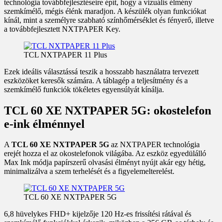
technológia továbbfejlesztéseire épít, hogy a vizuális élmény
szemkímélő, mégis élénk maradjon. A készülék olyan funkciókat
kínál, mint a személyre szabható színhőmérséklet és fényerő, illetve
a továbbfejlesztett NXTPAPER Key.
TCL NXTPAPER 11 Plus
Ezek ideális választássá teszik a hosszabb használatra tervezett
eszközöket keresők számára. A táblagép a teljesítmény és a
szemkímélő funkciók tökéletes egyensúlyát kínálja.
TCL 60 XE NXTPAPER 5G: okostelefon
e-ink élménnyel
A
TCL 60 XE NXTPAPER 5G
az NXTPAPER technológia
erejét hozza el az okostelefonok világába. Az eszköz egyedülálló
Max Ink módja papírszerű olvasási élményt nyújt akár egy hétig,
minimalizálva a szem terhelését és a figyelemelterelést.
TCL 60 XE NXTPAPER 5G
6,8 hüvelykes FHD+ kijelzője 120 Hz-es frissítési rátával és