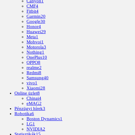
Canyon
1
CMF
4
Fitbit
4
Garmin
20
Google
30
Honor
4
Huawei
29
Meta
1
Mobvoi
1
Motorola
3
Nothing
1
OnePlus
10
OPPO
8
realme
2
Redmi
8
Samsung
40
vivo
1
Xiaomi
28
Online üzlet
8
Chinai
4
eMAG
2
Pénzügyi hírek
3
Robotika
6
Boston Dynamics
1
LG
1
NVIDIA
2
Statisztikák
15