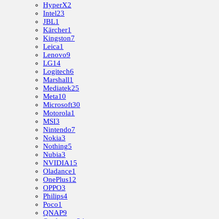
HyperX
2
Intel
23
JBL
1
Kärcher
1
Kingston
7
Leica
1
Lenovo
9
LG
14
Logitech
6
Marshall
1
Mediatek
25
Meta
10
Microsoft
30
Motorola
1
MSI
3
Nintendo
7
Nokia
3
Nothing
5
Nubia
3
NVIDIA
15
Oladance
1
OnePlus
12
OPPO
3
Philips
4
Poco
1
QNAP
9