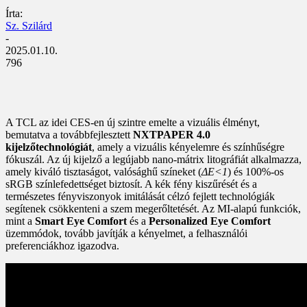
Írta:
Sz. Szilárd
-
2025.01.10.
796
A TCL az idei CES-en új szintre emelte a vizuális élményt,
bemutatva a továbbfejlesztett
NXTPAPER 4.0
kijelzőtechnológiát
, amely a vizuális kényelemre és színhűségre
fókuszál. Az új kijelző a legújabb nano-mátrix litográfiát alkalmazza,
amely kiváló tisztaságot, valósághű színeket (
ΔE<1
) és 100%-os
sRGB színlefedettséget biztosít. A kék fény kiszűrését és a
természetes fényviszonyok imitálását célzó fejlett technológiák
segítenek csökkenteni a szem megerőltetését. Az MI-alapú funkciók,
mint a
Smart Eye Comfort
és a
Personalized Eye Comfort
üzemmódok, tovább javítják a kényelmet, a felhasználói
preferenciákhoz igazodva.