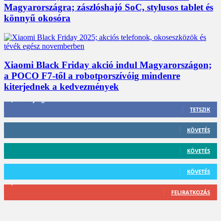
Magyarországra; zászlóshajó SoC, stylusos tablet és
könnyű okosóra
Xiaomi Black Friday akció indul Magyarországon;
a POCO F7-től a robotporszívóig mindenre
kiterjednek a kedvezmények
3,452
Rajongók
TETSZIK
412
Követő
KÖVETÉS
59
Követő
KÖVETÉS
101
Követő
KÖVETÉS
2,589
Feliratkozó
FELIRATKOZÁS