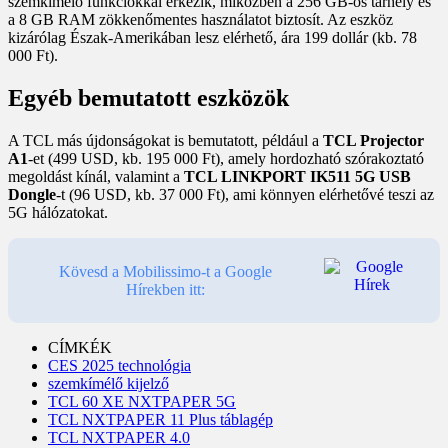
szemkímélő funkciókkal érkezik, miközben a 256 GB-os tárhely és
a 8 GB RAM zökkenőmentes használatot biztosít. Az eszköz
kizárólag Észak-Amerikában lesz elérhető, ára 199 dollár (kb. 78
000 Ft).
Egyéb bemutatott eszközök
A TCL más újdonságokat is bemutatott, például a
TCL Projector
A1
-et (499 USD, kb. 195 000 Ft), amely hordozható szórakoztató
megoldást kínál, valamint a
TCL LINKPORT IK511 5G USB
Dongle
-t (96 USD, kb. 37 000 Ft), ami könnyen elérhetővé teszi az
5G hálózatokat.
Kövesd a Mobilissimo-t a Google
Hírekben itt:
CÍMKÉK
CES 2025 technológia
szemkímélő kijelző
TCL 60 XE NXTPAPER 5G
TCL NXTPAPER 11 Plus táblagép
TCL NXTPAPER 4.0