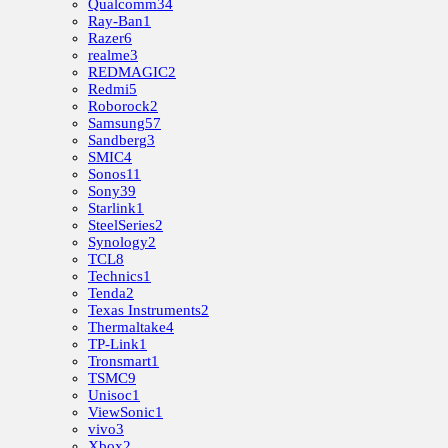
Qualcomm
34
Ray-Ban
1
Razer
6
realme
3
REDMAGIC
2
Redmi
5
Roborock
2
Samsung
57
Sandberg
3
SMIC
4
Sonos
11
Sony
39
Starlink
1
SteelSeries
2
Synology
2
TCL
8
Technics
1
Tenda
2
Texas Instruments
2
Thermaltake
4
TP-Link
1
Tronsmart
1
TSMC
9
Unisoc
1
ViewSonic
1
vivo
3
Xbox
2