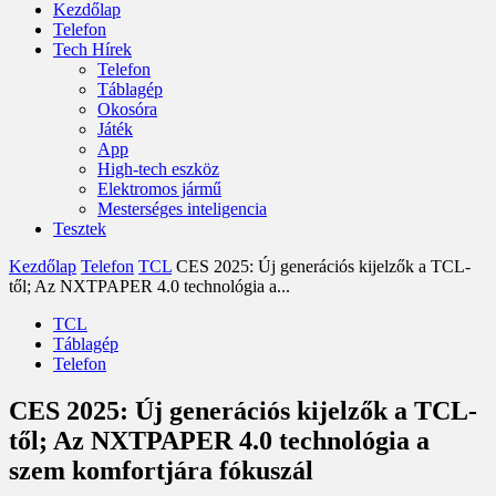
Kezdőlap
Telefon
Tech Hírek
Telefon
Táblagép
Okosóra
Játék
App
High-tech eszköz
Elektromos jármű
Mesterséges inteligencia
Tesztek
Kezdőlap
Telefon
TCL
CES 2025: Új generációs kijelzők a TCL-
től; Az NXTPAPER 4.0 technológia a...
TCL
Táblagép
Telefon
CES 2025: Új generációs kijelzők a TCL-
től; Az NXTPAPER 4.0 technológia a
szem komfortjára fókuszál