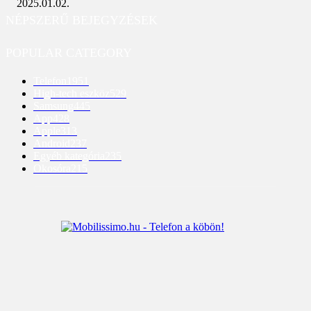
2025.01.02.
NÉPSZERŰ BEJEGYZÉSEK
POPULAR CATEGORY
Telefon
1951
High-tech eszköz
529
Samsung
445
App
428
Apple
313
Android
237
Egyéb kategória
235
Okosóra
215