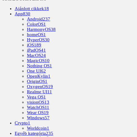
Ajánlott cikkek
18
App
830
Android
237
ColorOS
1
HarmonyOS
38
homeOS
1
HyperOS
30
iOS
189
iPadOS
41
MacOS
24
MagicOS
10
Nothing OS
1
One UI
62
OpenKylin
1
OriginOS
1
OxygenOS
19
Realme UI
11
Vega OS
1
visionOS
13
WatchOS
11
Wear OS
19
Windows
57
Crypto
1
Worldcoin
1
Egyéb kategória
235