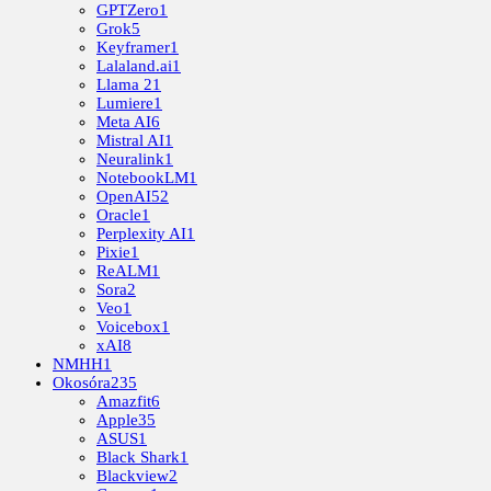
GPTZero
1
Grok
5
Keyframer
1
Lalaland.ai
1
Llama 2
1
Lumiere
1
Meta AI
6
Mistral AI
1
Neuralink
1
NotebookLM
1
OpenAI
52
Oracle
1
Perplexity AI
1
Pixie
1
ReALM
1
Sora
2
Veo
1
Voicebox
1
xAI
8
NMHH
1
Okosóra
235
Amazfit
6
Apple
35
ASUS
1
Black Shark
1
Blackview
2