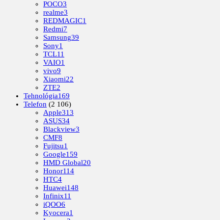
POCO
3
realme
3
REDMAGIC
1
Redmi
7
Samsung
39
Sony
1
TCL
11
VAIO
1
vivo
9
Xiaomi
22
ZTE
2
Tehnológia
169
Telefon
(2 106)
Apple
313
ASUS
34
Blackview
3
CMF
8
Fujitsu
1
Google
159
HMD Global
20
Honor
114
HTC
4
Huawei
148
Infinix
11
iQOO
6
Kyocera
1