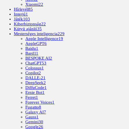
Xiaomi
22
Hírlevél
85
Interjú
1
Játék
103
Kiberbiztonság
22
Kütyü ajánló
35
Mesterséges inteligencia
229
Apple Intelligence
19
AppleGPT
6
Baidu
1
Bard
11
BESPOKE AI
2
ChatGPT
53
Colossus
1
Copilot
2
DALLE-2
1
DeepSeek
2
DiffuCode
1
Ernie Bot
1
Ferret
1
Forever Voices
1
Fugatto
8
Galaxy AI
7
Gauss
1
Gemini
30
Google
26