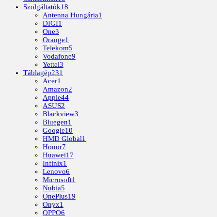
Szolgáltatók
18
Antenna Hungária
1
DIGI
1
One
3
Orange
1
Telekom
5
Vodafone
9
Yettel
3
Táblagép
231
Acer
1
Amazon
2
Apple
44
ASUS
2
Blackview
3
Bluegen
1
Google
10
HMD Global
1
Honor
7
Huawei
17
Infinix
1
Lenovo
6
Microsoft
1
Nubia
5
OnePlus
19
Onyx
1
OPPO
6