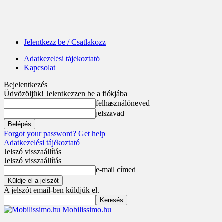
Jelentkezz be / Csatlakozz
Adatkezelési tájékoztató
Kapcsolat
Bejelentkezés
Üdvözöljük! Jelentkezzen be a fiókjába
felhasználóneved
jelszavad
Forgot your password? Get help
Adatkezelési tájékoztató
Jelszó visszaállítás
Jelszó visszaállítás
e-mail címed
A jelszót email-ben küldjük el.
Mobilissimo.hu