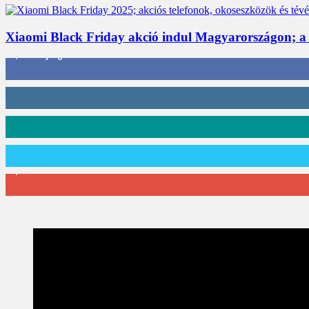
Xiaomi Black Friday akció indul Magyarországon; a
3,452
Rajongók
412
Követő
59
Követő
101
Követő
2,589
Feliratkozó