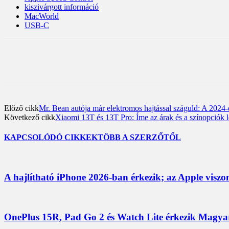
kiszivárgott információ
MacWorld
USB-C
Előző cikk
Mr. Bean autója már elektromos hajtással száguld: A 2024-
Következő cikk
Xiaomi 13T és 13T Pro: Íme az árak és a színopciók l
KAPCSOLÓDÓ CIKKEK
TÖBB A SZERZŐTŐL
A hajlítható iPhone 2026-ban érkezik; az Apple viszo
OnePlus 15R, Pad Go 2 és Watch Lite érkezik Magyaro