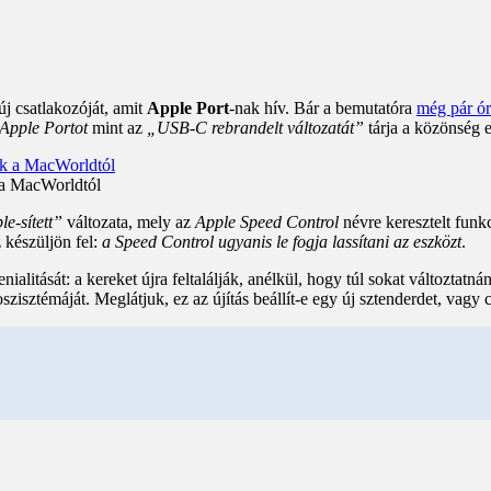
j csatlakozóját, amit
Apple Port
-nak hív. Bár a bemutatóra
még pár órá
Apple Portot
mint az
„USB-C rebrandelt változatát”
tárja a közönség e
 a MacWorldtól
le-sített”
változata, mely az
Apple Speed Control
névre keresztelt funkc
készüljön fel:
a Speed Control ugyanis le fogja lassítani az eszközt
.
litását: a kereket újra feltalálják, anélkül, hogy túl sokat változtatnán
oszisztémáját. Meglátjuk, ez az újítás beállít-e egy új sztenderdet, vag