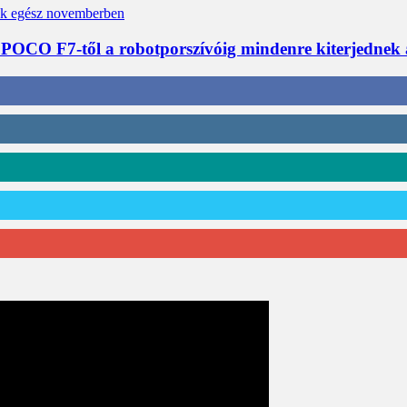
 POCO F7-től a robotporszívóig mindenre kiterjednek