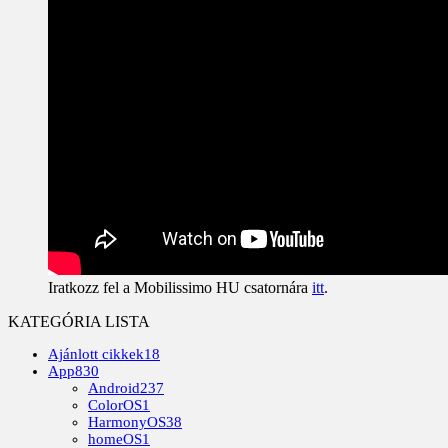
Iratkozz fel a Mobilissimo HU csatornára
itt
.
KATEGÓRIA LISTA
Ajánlott cikkek
18
App
830
Android
237
ColorOS
1
HarmonyOS
38
homeOS
1