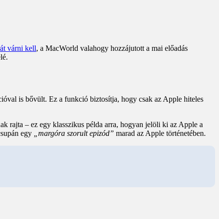
t várni kell
, a MacWorld valahogy hozzájutott a mai előadás
lé.
ióval is bővült. Ez a funkció biztosítja, hogy csak az Apple hiteles
ak rajta – ez egy klasszikus példa arra, hogyan jelöli ki az Apple a
y csupán egy
„margóra szorult epizód”
marad az Apple történetében.