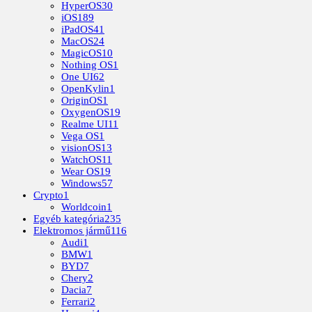
HyperOS
30
iOS
189
iPadOS
41
MacOS
24
MagicOS
10
Nothing OS
1
One UI
62
OpenKylin
1
OriginOS
1
OxygenOS
19
Realme UI
11
Vega OS
1
visionOS
13
WatchOS
11
Wear OS
19
Windows
57
Crypto
1
Worldcoin
1
Egyéb kategória
235
Elektromos jármű
116
Audi
1
BMW
1
BYD
7
Chery
2
Dacia
7
Ferrari
2