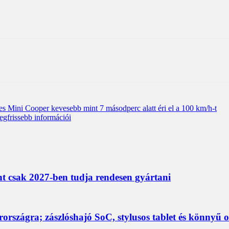
es Mini Cooper kevesebb mint 7 másodperc alatt éri el a 100 km/h-t
egfrissebb információi
nt csak 2027-ben tudja rendesen gyártani
rszágra; zászlóshajó SoC, stylusos tablet és könnyű 