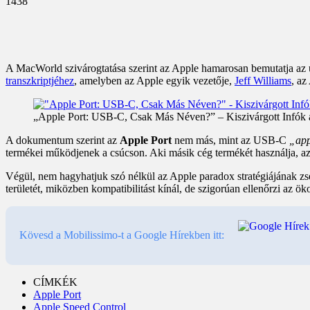
1438
A MacWorld szivárogtatása szerint az Apple hamarosan bemutatja az ú
transzkriptjéhez
, amelyben az Apple egyik vezetője,
Jeff Williams
, az
„Apple Port: USB-C, Csak Más Néven?” – Kiszivárgott Infók
A dokumentum szerint az
Apple Port
nem más, mint az USB-C
„app
termékei működjenek a csúcson. Aki másik cég termékét használja, az 
Végül, nem hagyhatjuk szó nélkül az Apple paradox stratégiájának zsenia
területét, miközben kompatibilitást kínál, de szigorúan ellenőrzi az ök
Kövesd a Mobilissimo-t a Google Hírekben itt:
CÍMKÉK
Apple Port
Apple Speed Control