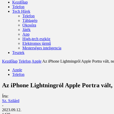
Kezdőlap
Telefon
Tech Hírek
Telefon
Táblagép
Okosóra
Játék
App
High-tech eszköz
Elektromos jármű
Mesterséges inteligencia
Tesztek
Kezdőlap
Telefon
Apple
Az iPhone Lightningról Apple Portra vált, n
Apple
Telefon
Az iPhone Lightningról Apple Portra vált,
Írta:
Sz. Szilárd
-
2023.09.12.