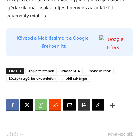
ígérkezik, már csak a teljesítmény és az ár közötti
egyensúly miatt is.
Kövesd a Mobilissimo-t a Google
Hírekben itt:
CÍMKÉK
Apple telefonok
iPhone SE 4
iPhone verziók
középkategóriás okostelefon
mobil szivárgás
Előző cikk
Következő cikk