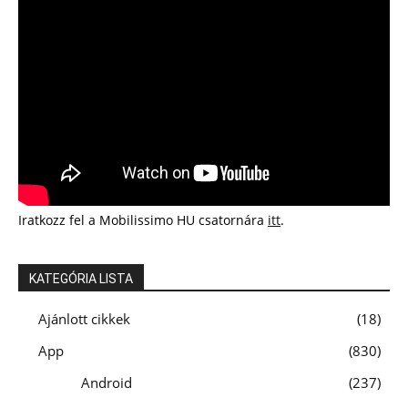
Iratkozz fel a Mobilissimo HU csatornára
itt
.
KATEGÓRIA LISTA
Ajánlott cikkek
18
App
830
Android
237