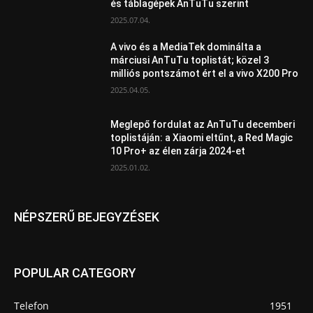
és táblagépek AnTuTu szerint
2025.07.04.
A vivo és a MediaTek dominálta a
márciusi AnTuTu toplistát; közel 3
milliós pontszámot ért el a vivo X200 Pro
2025.04.05.
Meglepő fordulat az AnTuTu decemberi
toplistáján: a Xiaomi eltűnt, a Red Magic
10 Pro+ az élen zárja 2024-et
2025.01.02.
NÉPSZERŰ BEJEGYZÉSEK
POPULAR CATEGORY
Telefon
1951