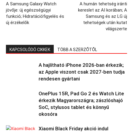
A Samsung Galaxy Watch
A humán tehetség iránti
jövője: új egészségügyi
kereslet az AI korában; A
funkció; Hidratációfigyelés és
Samsung és az LG új
új érzékelők
tehetségek után kutat
világszerte
KAPCSOLÓDÓ CIKKEK
TÖBB A SZERZŐTŐL
A hajlítható iPhone 2026-ban érkezik;
az Apple viszont csak 2027-ben tudja
rendesen gyártani
OnePlus 15R, Pad Go 2 és Watch Lite
érkezik Magyarországra; zászlóshajó
SoC, stylusos tablet és könnyű
okosóra
Xiaomi Black Friday akció indul