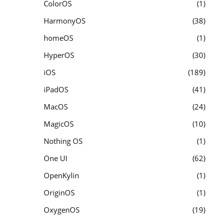
ColorOS
1
HarmonyOS
38
homeOS
1
HyperOS
30
iOS
189
iPadOS
41
MacOS
24
MagicOS
10
Nothing OS
1
One UI
62
OpenKylin
1
OriginOS
1
OxygenOS
19