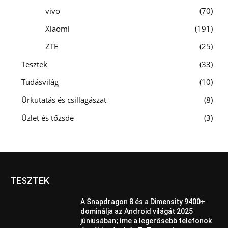
vivo
70
Xiaomi
191
ZTE
25
Tesztek
33
Tudásvilág
10
Űrkutatás és csillagászat
8
Üzlet és tőzsde
3
TESZTEK
A Snapdragon 8 és a Dimensity 9400+
dominálja az Android világát 2025
júniusában; íme a legerősebb telefonok