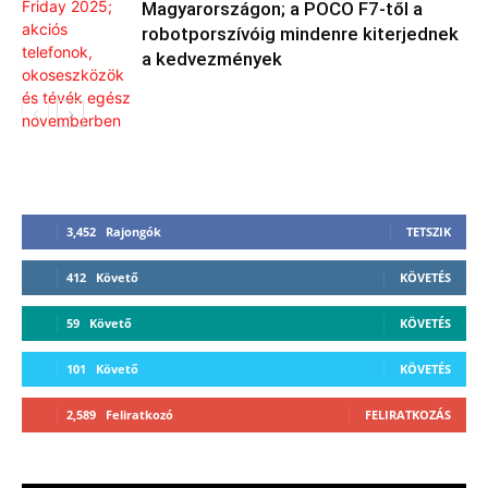
Magyarországon; a POCO F7-től a
robotporszívóig mindenre kiterjednek
a kedvezmények
3,452
Rajongók
TETSZIK
412
Követő
KÖVETÉS
59
Követő
KÖVETÉS
101
Követő
KÖVETÉS
2,589
Feliratkozó
FELIRATKOZÁS