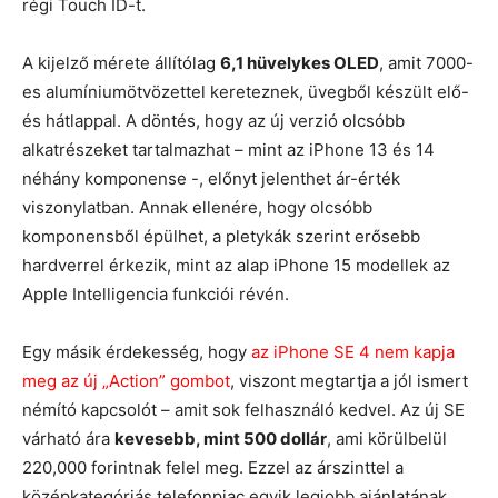
régi Touch ID-t.
A kijelző mérete állítólag
6,1 hüvelykes OLED
, amit 7000-
es alumíniumötvözettel kereteznek, üvegből készült elő-
és hátlappal. A döntés, hogy az új verzió olcsóbb
alkatrészeket tartalmazhat – mint az iPhone 13 és 14
néhány komponense -, előnyt jelenthet ár-érték
viszonylatban. Annak ellenére, hogy olcsóbb
komponensből épülhet, a pletykák szerint erősebb
hardverrel érkezik, mint az alap iPhone 15 modellek az
Apple Intelligencia funkciói révén.
Egy másik érdekesség, hogy
az iPhone SE 4 nem kapja
meg az új „Action” gombot
, viszont megtartja a jól ismert
némító kapcsolót – amit sok felhasználó kedvel. Az új SE
várható ára
kevesebb, mint 500 dollár
, ami körülbelül
220,000 forintnak felel meg. Ezzel az árszinttel a
középkategóriás telefonpiac egyik legjobb ajánlatának