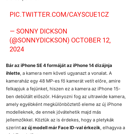
PIC.TWITTER.COM/CAYSCUE1CZ
— SONNY DICKSON
(@SONNYDICKSON)
OCTOBER 12,
2024
Bár az iPhone SE 4 formáját az iPhone 14 dizájnja
ihlette
, a kamera nem követi ugyanazt a vonalat. A
kameraház egy 48 MP-es fő kamerát vetít előre, amire
felkapjuk a fejünket, hiszen ez a kamera az iPhone 15-
ben debütált először. Hiányozni fog az ultrawide kamera,
amely egyébként megkülönböztető eleme az új iPhone
modelleknek, de ennek jóvátehetik majd más
jellemzőkkel. Köztük az is érdekes, hogy a pletykák
szerint
az új modell már Face ID-val érkezik
, elhagyva a