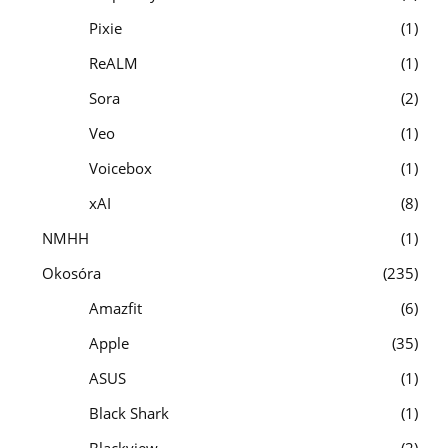
Pixie
1
ReALM
1
Sora
2
Veo
1
Voicebox
1
xAI
8
NMHH
1
Okosóra
235
Amazfit
6
Apple
35
ASUS
1
Black Shark
1
Blackview
2