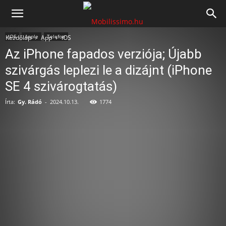
Mobilissimo.hu
iOS
Apple
Telefon
Kezdőlap
App
iOS
Az iPhone fapados verziója; Újabb
szivárgás leplezi le a dizájnt (iPhone
SE 4 szivárogtatás)
Írta:
Gy. Rádó
-
2024.10.13.
1774