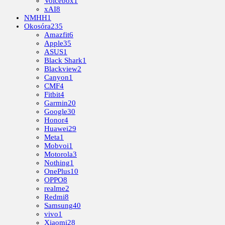
Voicebox
1
xAI
8
NMHH
1
Okosóra
235
Amazfit
6
Apple
35
ASUS
1
Black Shark
1
Blackview
2
Canyon
1
CMF
4
Fitbit
4
Garmin
20
Google
30
Honor
4
Huawei
29
Meta
1
Mobvoi
1
Motorola
3
Nothing
1
OnePlus
10
OPPO
8
realme
2
Redmi
8
Samsung
40
vivo
1
Xiaomi
28