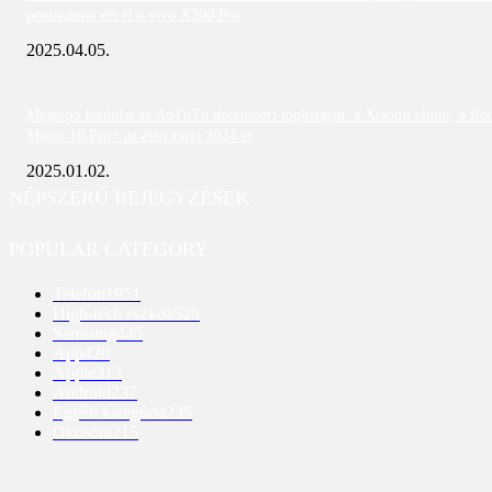
pontszámot ért el a vivo X200 Pro
2025.04.05.
Meglepő fordulat az AnTuTu decemberi toplistáján: a Xiaomi eltűnt, a Re
Magic 10 Pro+ az élen zárja 2024-et
2025.01.02.
NÉPSZERŰ BEJEGYZÉSEK
POPULAR CATEGORY
Telefon
1951
High-tech eszköz
529
Samsung
445
App
428
Apple
313
Android
237
Egyéb kategória
235
Okosóra
215