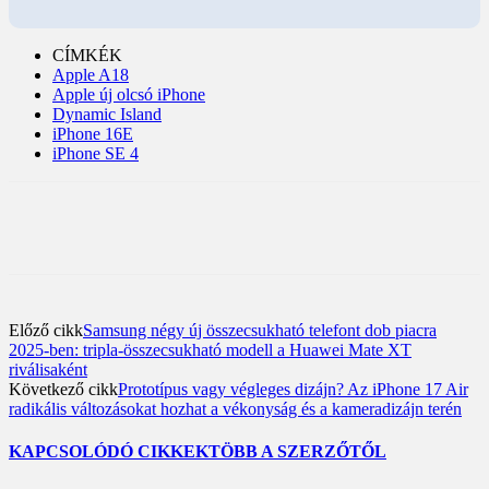
CÍMKÉK
Apple A18
Apple új olcsó iPhone
Dynamic Island
iPhone 16E
iPhone SE 4
Előző cikk
Samsung négy új összecsukható telefont dob piacra
2025-ben: tripla-összecsukható modell a Huawei Mate XT
riválisaként
Következő cikk
Prototípus vagy végleges dizájn? Az iPhone 17 Air
radikális változásokat hozhat a vékonyság és a kameradizájn terén
KAPCSOLÓDÓ CIKKEK
TÖBB A SZERZŐTŐL