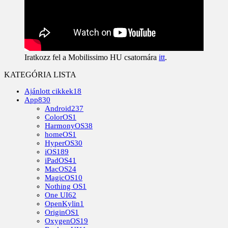
Iratkozz fel a Mobilissimo HU csatornára
itt
.
KATEGÓRIA LISTA
Ajánlott cikkek
18
App
830
Android
237
ColorOS
1
HarmonyOS
38
homeOS
1
HyperOS
30
iOS
189
iPadOS
41
MacOS
24
MagicOS
10
Nothing OS
1
One UI
62
OpenKylin
1
OriginOS
1
OxygenOS
19