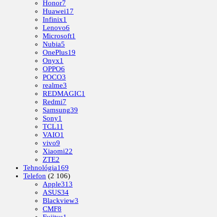
Honor
7
Huawei
17
Infinix
1
Lenovo
6
Microsoft
1
Nubia
5
OnePlus
19
Onyx
1
OPPO
6
POCO
3
realme
3
REDMAGIC
1
Redmi
7
Samsung
39
Sony
1
TCL
11
VAIO
1
vivo
9
Xiaomi
22
ZTE
2
Tehnológia
169
Telefon
(2 106)
Apple
313
ASUS
34
Blackview
3
CMF
8
Fujitsu
1