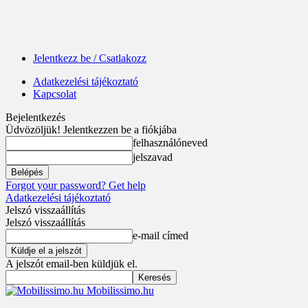
Jelentkezz be / Csatlakozz
Adatkezelési tájékoztató
Kapcsolat
Bejelentkezés
Üdvözöljük! Jelentkezzen be a fiókjába
felhasználóneved
jelszavad
Forgot your password? Get help
Adatkezelési tájékoztató
Jelszó visszaállítás
Jelszó visszaállítás
e-mail címed
A jelszót email-ben küldjük el.
Mobilissimo.hu