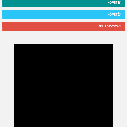
KÖVETÉS
101
Követő
KÖVETÉS
2,589
Feliratkozó
FELIRATKOZÁS