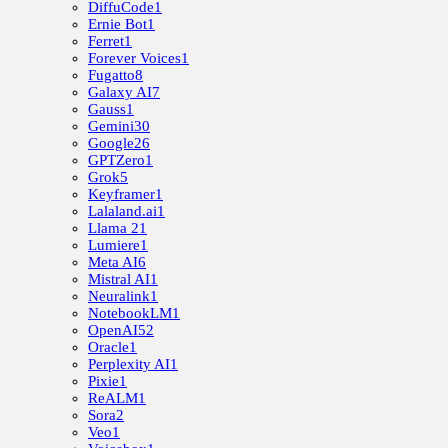
DiffuCode
1
Ernie Bot
1
Ferret
1
Forever Voices
1
Fugatto
8
Galaxy AI
7
Gauss
1
Gemini
30
Google
26
GPTZero
1
Grok
5
Keyframer
1
Lalaland.ai
1
Llama 2
1
Lumiere
1
Meta AI
6
Mistral AI
1
Neuralink
1
NotebookLM
1
OpenAI
52
Oracle
1
Perplexity AI
1
Pixie
1
ReALM
1
Sora
2
Veo
1