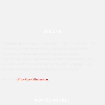
RÓLUNK
Mobilissimo.hu egy magyar technológiai hírportál, amely főként mobil
eszközökre, például okostelefonokra, táblagépekre és kapcsolódó
kiegészítőkre összpontosít. Az oldal értékeléseket, híreket,
összehasonlításokat és tippeket nyújt a mobiltechnológiával foglalkozó
fogyasztóknak. Mivel az oldal tartalma folyamatosan frissül, ennek a
közvetlen látogatása biztosítja a legfrissebb információkat.
Kapcsolat:
office@mobilissimo.hu
KÖVESS MINKET