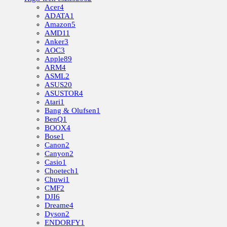
Acer
4
ADATA
1
Amazon
5
AMD
11
Anker
3
AOC
3
Apple
89
ARM
4
ASML
2
ASUS
20
ASUSTOR
4
Atari
1
Bang & Olufsen
1
BenQ
1
BOOX
4
Bose
1
Canon
2
Canyon
2
Casio
1
Choetech
1
Chuwi
1
CMF
2
DJI
6
Dreame
4
Dyson
2
ENDORFY
1