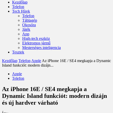
Kezdőlap
Telefon
Tech Hírek
Telefon
Táblagép
Okosóra
Játék
App
High-tech eszköz
Elektromos jármű
Mesterséges inteligencia
Tesztek
Kezdőlap
Telefon
Apple
Az iPhone 16E / SE4 megkapja a Dynamic
Island funkciót: modern dizájn...
Apple
Telefon
Az iPhone 16E / SE4 megkapja a
Dynamic Island funkciót: modern dizájn
és új hardver várható