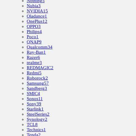
Nothing
5
Nubia
3
NVIDIA
15
Oladance
1
OnePlus
12
OPPO
3
Philips
4
Poco
1
QNAP
9
Qualcomm
34
Ray-Ban
1
Razer
6
realme
3
REDMAGIC
2
Redmi
5
Roborock
2
Samsung
57
Sandberg
3
SMIC
4
Sonos
11
Sony
39
Starlink
1
SteelSeries
2
Synology
2
TCL
8
Technics
1
Tenda
2