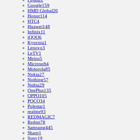
Google
159
HMD Global
20
Honor
114
HTC
4
Huawei
148
Infinix
11
iQOO
6
Kyocera
1
Lenovo
3
LeTV
1
Meizu
5
Microsoft
4
Motorola
85
Nokia
27
Nothing
57
Nubia
29
OnePlus
135
OPPO
105
POCO
34
Polestar
1
realme
93
REDMAGIC
7
Redmi
78
Samsung
445
Sharp
1
Sony
19