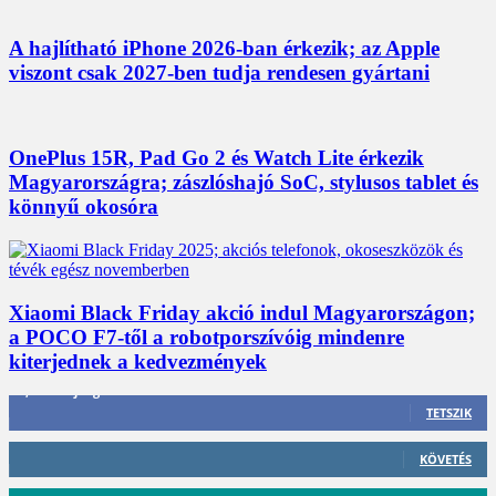
A hajlítható iPhone 2026-ban érkezik; az Apple
viszont csak 2027-ben tudja rendesen gyártani
OnePlus 15R, Pad Go 2 és Watch Lite érkezik
Magyarországra; zászlóshajó SoC, stylusos tablet és
könnyű okosóra
Xiaomi Black Friday akció indul Magyarországon;
a POCO F7-től a robotporszívóig mindenre
kiterjednek a kedvezmények
3,452
Rajongók
TETSZIK
412
Követő
KÖVETÉS
59
Követő