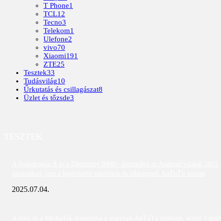
T Phone
1
TCL
12
Tecno
3
Telekom
1
Ulefone
2
vivo
70
Xiaomi
191
ZTE
25
Tesztek
33
Tudásvilág
10
Űrkutatás és csillagászat
8
Üzlet és tőzsde
3
TESZTEK
A Snapdragon 8 és a Dimensity 9400+ dominálja az Android világát 2025
júniusában; íme a legerősebb telefonok és táblagépek AnTuTu szerint
2025.07.04.
A vivo és a MediaTek dominálta a márciusi AnTuTu toplistát; közel 3 mill