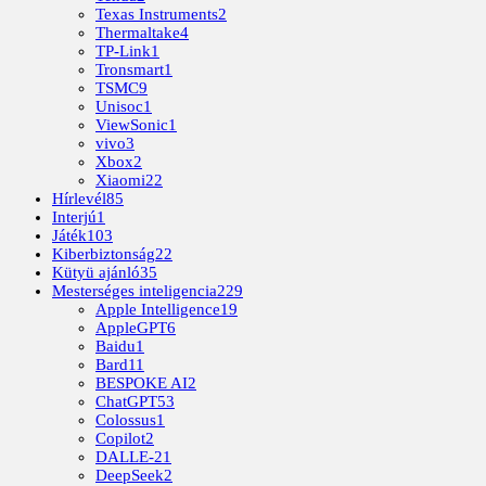
Texas Instruments
2
Thermaltake
4
TP-Link
1
Tronsmart
1
TSMC
9
Unisoc
1
ViewSonic
1
vivo
3
Xbox
2
Xiaomi
22
Hírlevél
85
Interjú
1
Játék
103
Kiberbiztonság
22
Kütyü ajánló
35
Mesterséges inteligencia
229
Apple Intelligence
19
AppleGPT
6
Baidu
1
Bard
11
BESPOKE AI
2
ChatGPT
53
Colossus
1
Copilot
2
DALLE-2
1
DeepSeek
2