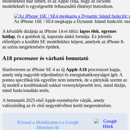
modellekből már ismert, és az Apple célja, hogy az olcsóbb
modelleknél is egységesebb felhasználói élményt biztosítson.
Az iPhone 16E / SE4 megkapja a Dynamic Island funkciót: mode
A készülék dizájnja az iPhone 14-et idézi:
lapos élek
,
egyenes
hátlap
, és a gombok új, kapszula alakú formája. Ez jelentős
előrelépés a korábbi SE modellekhez képest, amelyek az iPhone 8-
as széria megjelenésére épültek.
A18 processzor és várható bemutató
Hardveresen az iPhone SE 4 az új
Apple A18
processzort kapja,
amely még nagyobb teljesítményt és energiahatékonyságot ígér. A
pontos specifikációk egyelőre nem ismertek, de a pletykák szerint az
új modell a korábbiaknál sokkal versenyképesebb lesz, mind dizájn,
mind funkcionalitás terén.
A bemutatót 2025 első Apple-eseményére várják, amely
valószínűleg az év első negyedévében kerül megrendezésre.
Kövesd a Mobilissimo-t a Google
Hírekben itt: