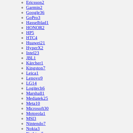
Ericsson
2
Garmin
2
Google
36
GoPro
3
Hasselblad
1
HONOR
2
HP
5
HTC
4
Huawei
21
HyperX
2
Intel
23
JBL
1
Kärcher
1
Kingston
7
Leica
1
Lenovo
9
LG
14
Logitech
6
Marshall
1
Mediatek
25
Meta
10
Microsoft
30
Motorola
1
MSI
3
Nintendo
7
Nokia
3