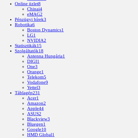
Online üzlet
8
Chinai
4
eMAG
2
Pénzügyi hírek
3
Robotika
6
Boston Dynamics
1
LG
1
NVIDIA
2
Statisztikák
15
Szolgáltatók
18
Antenna Hungária
1
DIGI
1
One
3
Orange
1
Telekom
5
Vodafone
9
Yettel
3
Táblagép
231
Acer
1
Amazon
2
Apple
44
ASUS
2
Blackview
3
Bluegen
1
Google
10
HMD Global
1