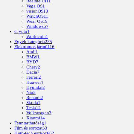
Realme UI
11
Vega OS
1
visionOS
13
WatchOS
11
Wear OS
19
Windows
57
Crypto
1
Worldcoin
1
Egyéb kategória
235
Elektromos jármű
116
Audi
1
BMW
1
BYD
7
Chery
2
Dacia
7
Ferrari
2
Huawei
4
Hyundai
2
Nio
3
Renault
2
Skoda
1
Tesla
12
Volkswagen
3
Xiaomi
14
Fenntarthatóság
1
Film és sorozat
33
High-tech eszköz
662