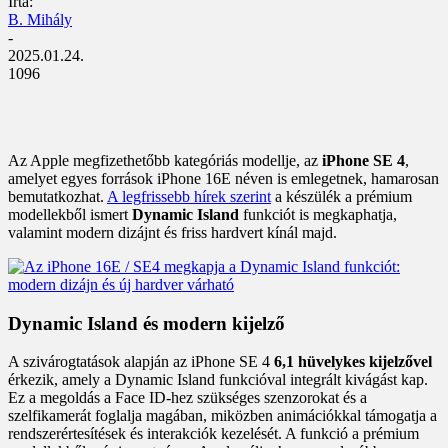
Írta:
B. Mihály
-
2025.01.24.
1096
Az Apple megfizethetőbb kategóriás modellje, az
iPhone SE 4
,
amelyet egyes források iPhone 16E néven is emlegetnek, hamarosan
bemutatkozhat.
A legfrissebb hírek szerint
a készülék a prémium
modellekből ismert
Dynamic Island
funkciót is megkaphatja,
valamint modern dizájnt és friss hardvert kínál majd.
Dynamic Island és modern kijelző
A szivárogtatások alapján az iPhone SE 4
6,1 hüvelykes kijelzővel
érkezik, amely a Dynamic Island funkcióval integrált kivágást kap.
Ez a megoldás a Face ID-hez szükséges szenzorokat és a
szelfikamerát foglalja magában, miközben animációkkal támogatja a
rendszerértesítések és interakciók kezelését. A funkció a prémium