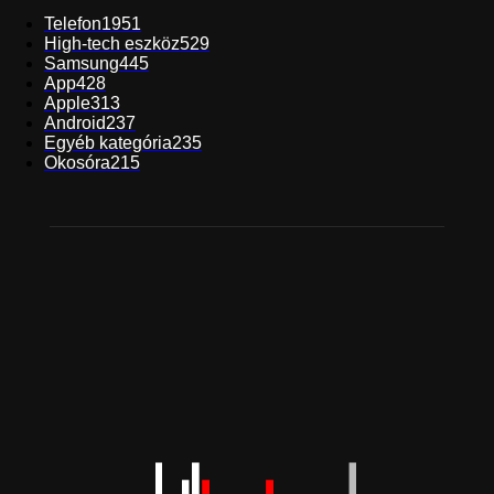
Telefon
1951
High-tech eszköz
529
Samsung
445
App
428
Apple
313
Android
237
Egyéb kategória
235
Okosóra
215