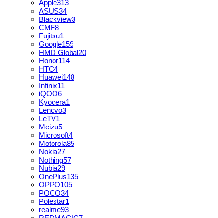
Apple
313
ASUS
34
Blackview
3
CMF
8
Fujitsu
1
Google
159
HMD Global
20
Honor
114
HTC
4
Huawei
148
Infinix
11
iQOO
6
Kyocera
1
Lenovo
3
LeTV
1
Meizu
5
Microsoft
4
Motorola
85
Nokia
27
Nothing
57
Nubia
29
OnePlus
135
OPPO
105
POCO
34
Polestar
1
realme
93
REDMAGIC
7