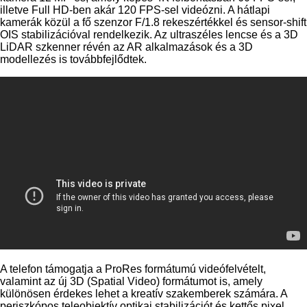
illetve Full HD-ben akár 120 FPS-sel videózni. A hátlapi
kamerák közül a fő szenzor F/1.8 rekeszértékkel és sensor-shift
OIS stabilizációval rendelkezik. Az ultraszéles lencse és a 3D
LiDAR szkenner révén az AR alkalmazások és a 3D
modellezés is továbbfejlődtek.
A telefon támogatja a ProRes formátumú videófelvételt,
valamint az új 3D (Spatial Video) formátumot is, amely
különösen érdekes lehet a kreatív szakemberek számára. A
periszkópos teleobjektív optikai stabilizációt és kettős pixel