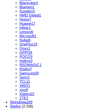
Blackview
3
Bluegen
1
Google
10
HMD Global
1
Honor
7
Huawei
17
Infinix
1
Lenovo
6
Microsoft
1
Nubia
5
OnePlus
19
Onyx
1
OPPO
6
POCO
3
realme
3
REDMAGIC
1
Redmi
7
Samsung
39
Sony
1
TCL
11
VAIO
1
vivo
9
Xiaomi
22
ZTE
2
Tehnológia
169
Telefon
(2 106)