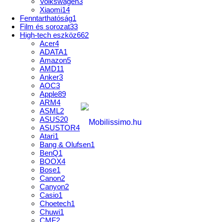
Volkswagen
3
Xiaomi
14
Fenntarthatóság
1
Film és sorozat
33
High-tech eszköz
662
Acer
4
ADATA
1
Amazon
5
AMD
11
Anker
3
AOC
3
Apple
89
ARM
4
ASML
2
ASUS
20
ASUSTOR
4
Atari
1
Bang & Olufsen
1
BenQ
1
BOOX
4
Bose
1
Canon
2
Canyon
2
Casio
1
Choetech
1
Chuwi
1
CMF
2