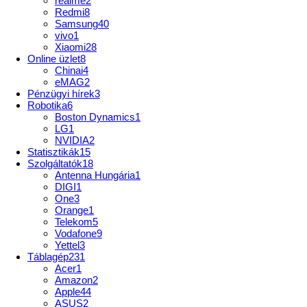
realme
2
Redmi
8
Samsung
40
vivo
1
Xiaomi
28
Online üzlet
8
Chinai
4
eMAG
2
Pénzügyi hírek
3
Robotika
6
Boston Dynamics
1
LG
1
NVIDIA
2
Statisztikák
15
Szolgáltatók
18
Antenna Hungária
1
DIGI
1
One
3
Orange
1
Telekom
5
Vodafone
9
Yettel
3
Táblagép
231
Acer
1
Amazon
2
Apple
44
ASUS
2