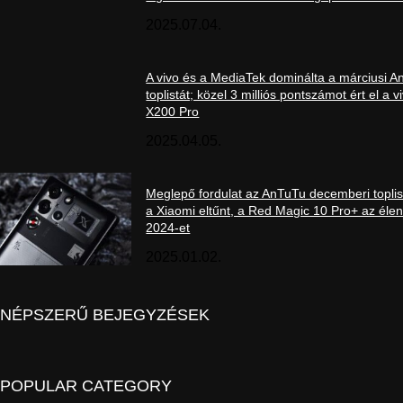
2025.07.04.
A vivo és a MediaTek dominálta a márciusi 
toplistát; közel 3 milliós pontszámot ért el a v
X200 Pro
2025.04.05.
Meglepő fordulat az AnTuTu decemberi toplis
a Xiaomi eltűnt, a Red Magic 10 Pro+ az élen
2024-et
2025.01.02.
NÉPSZERŰ BEJEGYZÉSEK
POPULAR CATEGORY