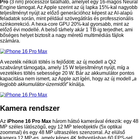
Pro
(3 nm) processzor található, amelyet egy 16-magos Neural
Engine támogat. Az Apple szerint az új lapka 15%-kal nagyobb
teljesítményt nyújt az előző generációhoz képest az AI-alapú
feladatok során, mint például szövegátírás és professzionális
színkorrekció. A hexa-core GPU 20%-kal gyorsabb, mint az
előző évi modellé. A belső tárhely akár 1 TB-ig terjedhet, ami
bőséges helyet biztosít a nagy méretű multimédiás fájlok
számára.
A vezeték nélküli töltés is fejlődött: az új modell a Qi2
szabványt támogatja, amely 15 W teljesítményt nyújt, míg a
vezetékes töltés sebessége 20 W. Bár az akkumulátor pontos
kapacitása nem ismert, az Apple azt ígéri, hogy az új modell
„a
legjobb akkumulátor-üzemidőt”
kínálja.
Kamera rendszer
Az
iPhone 16 Pro Max
három hátsó kamerával érkezik: egy 48
MP széles látószögű, egy 12 MP teleobjektív (5x optikai
zoommal) és egy 48 MP ultraszéles szenzorral. Az elülső
kamera 12 MP-es, amely képes 4K felbontásban 60 FPS-sel,