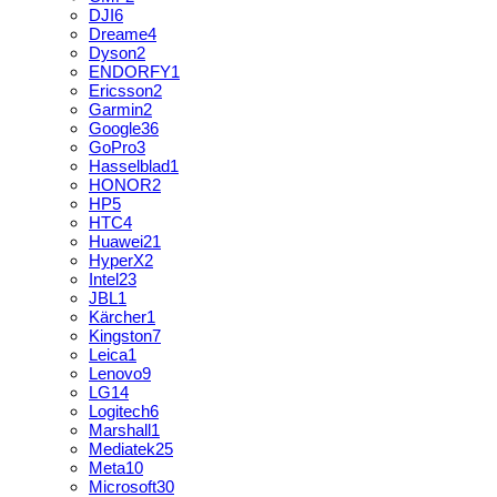
DJI
6
Dreame
4
Dyson
2
ENDORFY
1
Ericsson
2
Garmin
2
Google
36
GoPro
3
Hasselblad
1
HONOR
2
HP
5
HTC
4
Huawei
21
HyperX
2
Intel
23
JBL
1
Kärcher
1
Kingston
7
Leica
1
Lenovo
9
LG
14
Logitech
6
Marshall
1
Mediatek
25
Meta
10
Microsoft
30