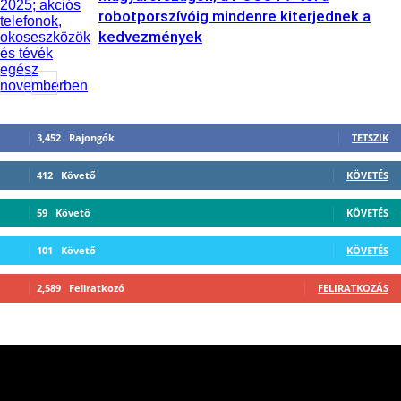
robotporszívóig mindenre kiterjednek a
kedvezmények
3,452
Rajongók
TETSZIK
412
Követő
KÖVETÉS
59
Követő
KÖVETÉS
101
Követő
KÖVETÉS
2,589
Feliratkozó
FELIRATKOZÁS