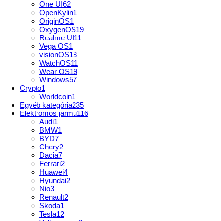
One UI
62
OpenKylin
1
OriginOS
1
OxygenOS
19
Realme UI
11
Vega OS
1
visionOS
13
WatchOS
11
Wear OS
19
Windows
57
Crypto
1
Worldcoin
1
Egyéb kategória
235
Elektromos jármű
116
Audi
1
BMW
1
BYD
7
Chery
2
Dacia
7
Ferrari
2
Huawei
4
Hyundai
2
Nio
3
Renault
2
Skoda
1
Tesla
12