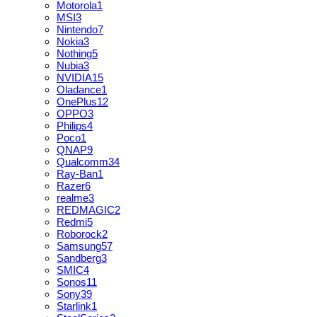
Motorola
1
MSI
3
Nintendo
7
Nokia
3
Nothing
5
Nubia
3
NVIDIA
15
Oladance
1
OnePlus
12
OPPO
3
Philips
4
Poco
1
QNAP
9
Qualcomm
34
Ray-Ban
1
Razer
6
realme
3
REDMAGIC
2
Redmi
5
Roborock
2
Samsung
57
Sandberg
3
SMIC
4
Sonos
11
Sony
39
Starlink
1