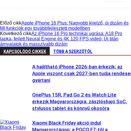
Előző cikk
Apple iPhone 16 Plus: Nagyobb kijelző, új dizájn és
MI funkciók egy továbbfejlesztett modellben
Következő cikk
Az iPhone 16 Pro technikai ugrása: A18 Pro
lapka, fejlett Neural Engine és 4K 120 FPS videó; Új titán
árnyalatok és masszívabb dizájn
KAPCSOLÓDÓ CIKKEK
TÖBB A SZERZŐTŐL
A hajlítható iPhone 2026-ban érkezik; az
Apple viszont csak 2027-ben tudja rendese
gyártani
OnePlus 15R, Pad Go 2 és Watch Lite
érkezik Magyarországra; zászlóshajó SoC,
stylusos tablet és könnyű okosóra
Xiaomi Black Friday akció indul
Magyarországon; a POCO F7-től a