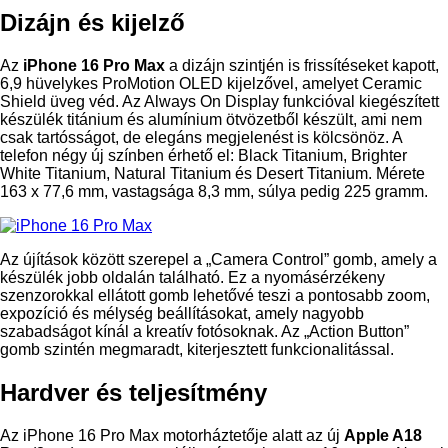
Dizájn és kijelző
Az
iPhone 16 Pro Max
a dizájn szintjén is frissítéseket kapott,
6,9 hüvelykes ProMotion OLED kijelzővel, amelyet Ceramic
Shield üveg véd. Az Always On Display funkcióval kiegészített
készülék titánium és alumínium ötvözetből készült, ami nem
csak tartósságot, de elegáns megjelenést is kölcsönöz. A
telefon négy új színben érhető el: Black Titanium, Brighter
White Titanium, Natural Titanium és Desert Titanium. Mérete
163 x 77,6 mm, vastagsága 8,3 mm, súlya pedig 225 gramm.
Az újítások között szerepel a „Camera Control” gomb, amely a
készülék jobb oldalán található. Ez a nyomásérzékeny
szenzorokkal ellátott gomb lehetővé teszi a pontosabb zoom,
expozíció és mélység beállításokat, amely nagyobb
szabadságot kínál a kreatív fotósoknak. Az „Action Button”
gomb szintén megmaradt, kiterjesztett funkcionalitással.
Hardver és teljesítmény
Az iPhone 16 Pro Max motorháztetője alatt az új
Apple A18