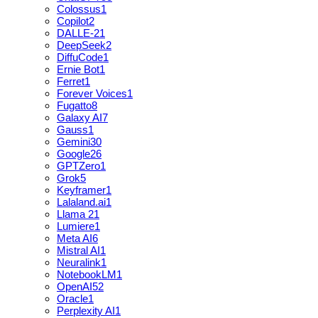
Colossus
1
Copilot
2
DALLE-2
1
DeepSeek
2
DiffuCode
1
Ernie Bot
1
Ferret
1
Forever Voices
1
Fugatto
8
Galaxy AI
7
Gauss
1
Gemini
30
Google
26
GPTZero
1
Grok
5
Keyframer
1
Lalaland.ai
1
Llama 2
1
Lumiere
1
Meta AI
6
Mistral AI
1
Neuralink
1
NotebookLM
1
OpenAI
52
Oracle
1
Perplexity AI
1