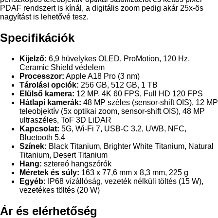
PDAF rendszert is kínál, a digitális zoom pedig akár 25x-ös
nagyítást is lehetővé tesz.
Specifikációk
Kijelző:
6,9 hüvelykes OLED, ProMotion, 120 Hz,
Ceramic Shield védelem
Processzor:
Apple A18 Pro (3 nm)
Tárolási opciók:
256 GB, 512 GB, 1 TB
Elülső kamera:
12 MP, 4K 60 FPS, Full HD 120 FPS
Hátlapi kamerák:
48 MP széles (sensor-shift OIS), 12 MP
teleobjektív (5x optikai zoom, sensor-shift OIS), 48 MP
ultraszéles, ToF 3D LiDAR
Kapcsolat:
5G, Wi-Fi 7, USB-C 3.2, UWB, NFC,
Bluetooth 5.4
Színek:
Black Titanium, Brighter White Titanium, Natural
Titanium, Desert Titanium
Hang:
sztereó hangszórók
Méretek és súly:
163 x 77,6 mm x 8,3 mm, 225 g
Egyéb:
IP68 vízállóság, vezeték nélküli töltés (15 W),
vezetékes töltés (20 W)
Ár és elérhetőség