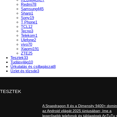
Redmi
78
Samsung
445
Sharp
1
Sony
19
T Phone
1
TCL
12
Tecno
3
Telekom
1
Ulefone
2
vivo
70
Xiaomi
191
ZTE
25
Tesztek
33
Tudásvilág
10
Űrkutatás és csillagászat
8
Üzlet és tőzsde
3
TESZTEK
A Snapdragon 8 és a Dimensity 9400+ domin
az Android világát 2025 júniusában; íme a
legerősebb telefonok és táblagépek AnTuTu s