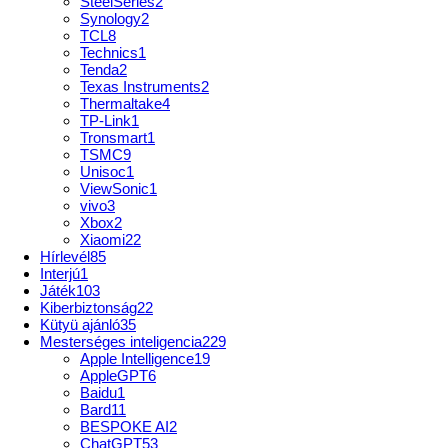
SteelSeries
2
Synology
2
TCL
8
Technics
1
Tenda
2
Texas Instruments
2
Thermaltake
4
TP-Link
1
Tronsmart
1
TSMC
9
Unisoc
1
ViewSonic
1
vivo
3
Xbox
2
Xiaomi
22
Hírlevél
85
Interjú
1
Játék
103
Kiberbiztonság
22
Kütyü ajánló
35
Mesterséges inteligencia
229
Apple Intelligence
19
AppleGPT
6
Baidu
1
Bard
11
BESPOKE AI
2
ChatGPT
53