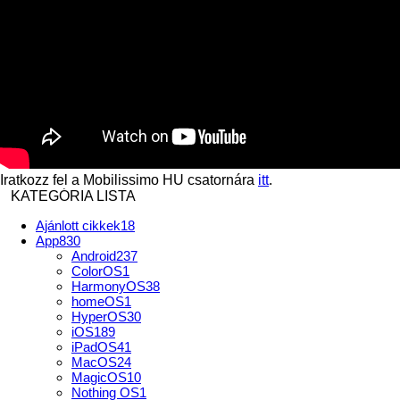
Iratkozz fel a Mobilissimo HU csatornára
itt
.
KATEGÓRIA LISTA
Ajánlott cikkek
18
App
830
Android
237
ColorOS
1
HarmonyOS
38
homeOS
1
HyperOS
30
iOS
189
iPadOS
41
MacOS
24
MagicOS
10
Nothing OS
1