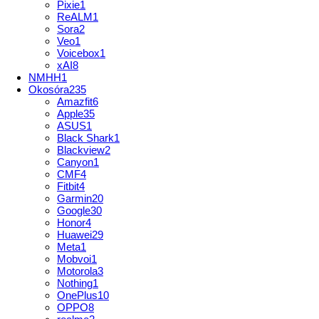
Pixie
1
ReALM
1
Sora
2
Veo
1
Voicebox
1
xAI
8
NMHH
1
Okosóra
235
Amazfit
6
Apple
35
ASUS
1
Black Shark
1
Blackview
2
Canyon
1
CMF
4
Fitbit
4
Garmin
20
Google
30
Honor
4
Huawei
29
Meta
1
Mobvoi
1
Motorola
3
Nothing
1
OnePlus
10
OPPO
8