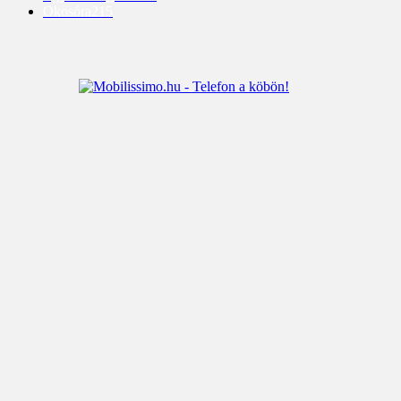
Okosóra
215