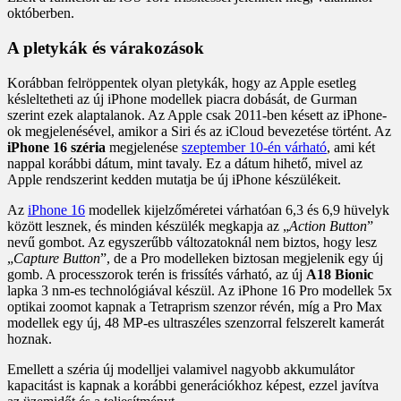
októberben.
A pletykák és várakozások
Korábban felröppentek olyan pletykák, hogy az Apple esetleg
késleltetheti az új iPhone modellek piacra dobását, de Gurman
szerint ezek alaptalanok. Az Apple csak 2011-ben késett az iPhone-
ok megjelenésével, amikor a Siri és az iCloud bevezetése történt. Az
iPhone 16 széria
megjelenése
szeptember 10-én várható
, ami két
nappal korábbi dátum, mint tavaly. Ez a dátum hihető, mivel az
Apple rendszerint kedden mutatja be új iPhone készülékeit.
Az
iPhone 16
modellek kijelzőméretei várhatóan 6,3 és 6,9 hüvelyk
között lesznek, és minden készülék megkapja az „
Action Button
”
nevű gombot. Az egyszerűbb változatoknál nem biztos, hogy lesz
„
Capture Button
”, de a Pro modelleken biztosan megjelenik egy új
gomb. A processzorok terén is frissítés várható, az új
A18 Bionic
lapka 3 nm-es technológiával készül. Az iPhone 16 Pro modellek 5x
optikai zoomot kapnak a Tetraprism szenzor révén, míg a Pro Max
modellek egy új, 48 MP-es ultraszéles szenzorral felszerelt kamerát
hoznak.
Emellett a széria új modelljei valamivel nagyobb akkumulátor
kapacitást is kapnak a korábbi generációkhoz képest, ezzel javítva