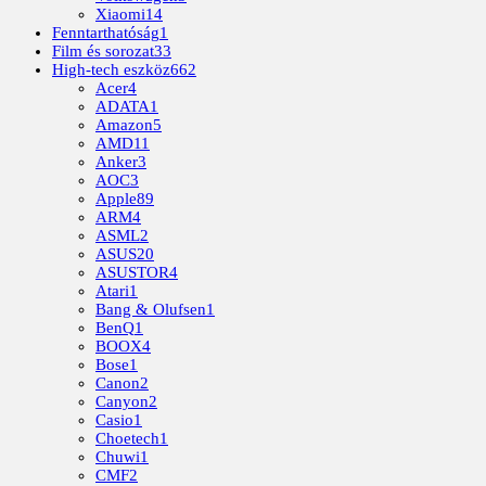
Xiaomi
14
Fenntarthatóság
1
Film és sorozat
33
High-tech eszköz
662
Acer
4
ADATA
1
Amazon
5
AMD
11
Anker
3
AOC
3
Apple
89
ARM
4
ASML
2
ASUS
20
ASUSTOR
4
Atari
1
Bang & Olufsen
1
BenQ
1
BOOX
4
Bose
1
Canon
2
Canyon
2
Casio
1
Choetech
1
Chuwi
1
CMF
2