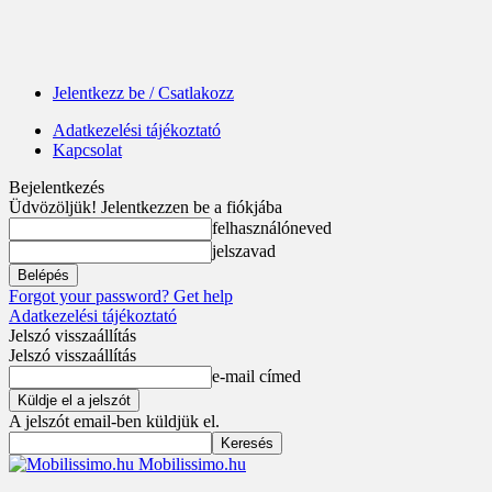
Jelentkezz be / Csatlakozz
Adatkezelési tájékoztató
Kapcsolat
Bejelentkezés
Üdvözöljük! Jelentkezzen be a fiókjába
felhasználóneved
jelszavad
Forgot your password? Get help
Adatkezelési tájékoztató
Jelszó visszaállítás
Jelszó visszaállítás
e-mail címed
A jelszót email-ben küldjük el.
Mobilissimo.hu