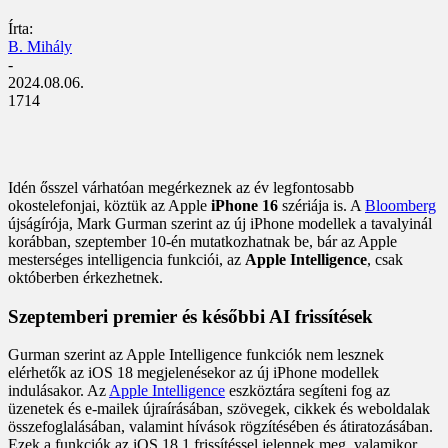
Írta:
B. Mihály
-
2024.08.06.
1714
Idén ősszel várhatóan megérkeznek az év legfontosabb
okostelefonjai, köztük az Apple
iPhone 16
szériája is. A
Bloomberg
újságírója, Mark Gurman szerint az új iPhone modellek a tavalyinál
korábban, szeptember 10-én mutatkozhatnak be, bár az Apple
mesterséges intelligencia funkciói, az
Apple Intelligence
, csak
októberben érkezhetnek.
Szeptemberi premier és későbbi AI frissítések
Gurman szerint az Apple Intelligence funkciók nem lesznek
elérhetők az iOS 18 megjelenésekor az új iPhone modellek
indulásakor. Az
Apple Intelligence
eszköztára segíteni fog az
üzenetek és e-mailek újraírásában, szövegek, cikkek és weboldalak
összefoglalásában, valamint hívások rögzítésében és átiratozásában.
Ezek a funkciók az iOS 18.1 frissítéssel jelennek meg, valamikor