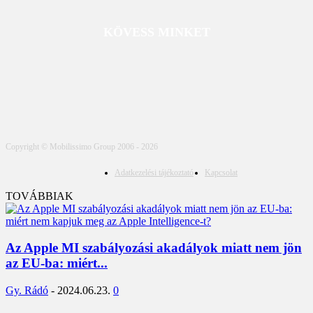
KÖVESS MINKET
Copyright © Mobilissimo Group 2006 - 2026
Adatkezelési tájékoztató
Kapcsolat
TOVÁBBIAK
Az Apple MI szabályozási akadályok miatt nem jön
az EU-ba: miért...
Gy. Rádó
-
2024.06.23.
0