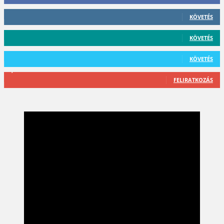
412
Követő
KÖVETÉS
59
Követő
KÖVETÉS
101
Követő
KÖVETÉS
2,589
Feliratkozó
FELIRATKOZÁS