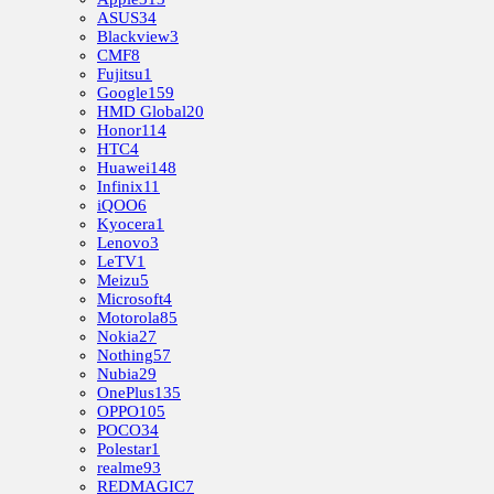
ASUS
34
Blackview
3
CMF
8
Fujitsu
1
Google
159
HMD Global
20
Honor
114
HTC
4
Huawei
148
Infinix
11
iQOO
6
Kyocera
1
Lenovo
3
LeTV
1
Meizu
5
Microsoft
4
Motorola
85
Nokia
27
Nothing
57
Nubia
29
OnePlus
135
OPPO
105
POCO
34
Polestar
1
realme
93
REDMAGIC
7