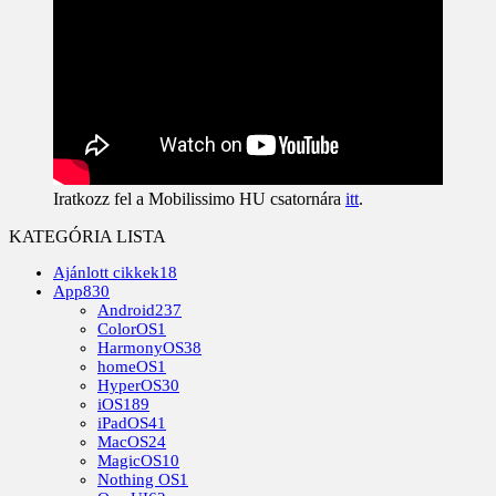
Iratkozz fel a Mobilissimo HU csatornára
itt
.
KATEGÓRIA LISTA
Ajánlott cikkek
18
App
830
Android
237
ColorOS
1
HarmonyOS
38
homeOS
1
HyperOS
30
iOS
189
iPadOS
41
MacOS
24
MagicOS
10
Nothing OS
1