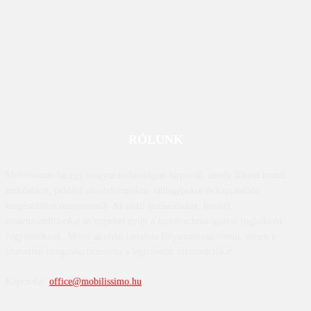
RÓLUNK
Mobilissimo.hu egy magyar technológiai hírportál, amely főként mobil
eszközökre, például okostelefonokra, táblagépekre és kapcsolódó
kiegészítőkre összpontosít. Az oldal értékeléseket, híreket,
összehasonlításokat és tippeket nyújt a mobiltechnológiával foglalkozó
fogyasztóknak. Mivel az oldal tartalma folyamatosan frissül, ennek a
közvetlen látogatása biztosítja a legfrissebb információkat.
Kapcsolat:
office@mobilissimo.hu