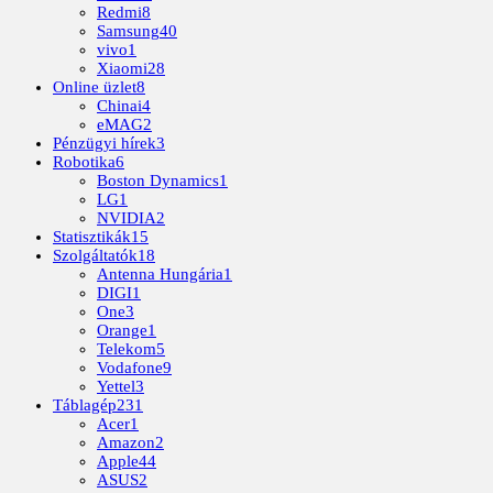
Redmi
8
Samsung
40
vivo
1
Xiaomi
28
Online üzlet
8
Chinai
4
eMAG
2
Pénzügyi hírek
3
Robotika
6
Boston Dynamics
1
LG
1
NVIDIA
2
Statisztikák
15
Szolgáltatók
18
Antenna Hungária
1
DIGI
1
One
3
Orange
1
Telekom
5
Vodafone
9
Yettel
3
Táblagép
231
Acer
1
Amazon
2
Apple
44
ASUS
2