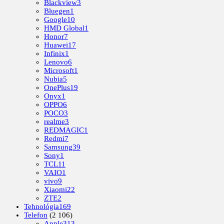
Blackview
3
Bluegen
1
Google
10
HMD Global
1
Honor
7
Huawei
17
Infinix
1
Lenovo
6
Microsoft
1
Nubia
5
OnePlus
19
Onyx
1
OPPO
6
POCO
3
realme
3
REDMAGIC
1
Redmi
7
Samsung
39
Sony
1
TCL
11
VAIO
1
vivo
9
Xiaomi
22
ZTE
2
Tehnológia
169
Telefon
(2 106)
Apple
313