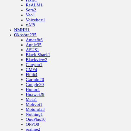
ReALM
1
Sora
2
Veo
1
Voicebox
1
xAI
8
NMHH
1
Okosóra
235
Amazfit
6
Apple
35
ASUS
1
Black Shark
1
Blackview
2
Canyon
1
CMF
4
Fitbit
4
Garmin
20
Google
30
Honor
4
Huawei
29
Meta
1
Mobvoi
1
Motorola
3
Nothing
1
OnePlus
10
OPPO
8
realme
2