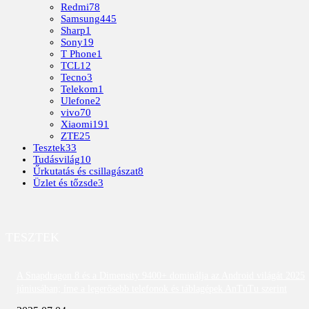
Redmi
78
Samsung
445
Sharp
1
Sony
19
T Phone
1
TCL
12
Tecno
3
Telekom
1
Ulefone
2
vivo
70
Xiaomi
191
ZTE
25
Tesztek
33
Tudásvilág
10
Űrkutatás és csillagászat
8
Üzlet és tőzsde
3
TESZTEK
A Snapdragon 8 és a Dimensity 9400+ dominálja az Android világát 2025
júniusában; íme a legerősebb telefonok és táblagépek AnTuTu szerint