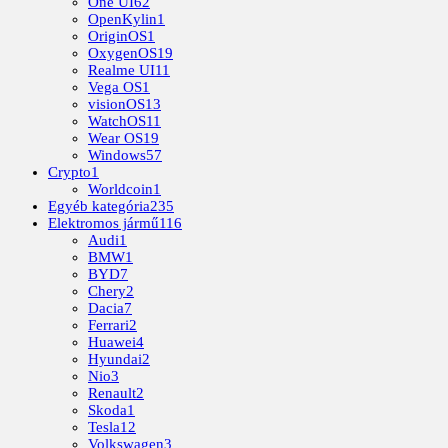
One UI
62
OpenKylin
1
OriginOS
1
OxygenOS
19
Realme UI
11
Vega OS
1
visionOS
13
WatchOS
11
Wear OS
19
Windows
57
Crypto
1
Worldcoin
1
Egyéb kategória
235
Elektromos jármű
116
Audi
1
BMW
1
BYD
7
Chery
2
Dacia
7
Ferrari
2
Huawei
4
Hyundai
2
Nio
3
Renault
2
Skoda
1
Tesla
12
Volkswagen
3