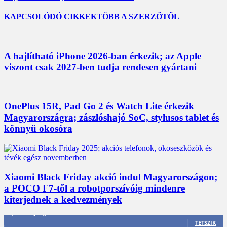
KAPCSOLÓDÓ CIKKEK
TÖBB A SZERZŐTŐL
A hajlítható iPhone 2026-ban érkezik; az Apple
viszont csak 2027-ben tudja rendesen gyártani
OnePlus 15R, Pad Go 2 és Watch Lite érkezik
Magyarországra; zászlóshajó SoC, stylusos tablet és
könnyű okosóra
Xiaomi Black Friday akció indul Magyarországon;
a POCO F7-től a robotporszívóig mindenre
kiterjednek a kedvezmények
3,452
Rajongók
TETSZIK