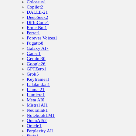
Colossus
1
Copilot
2
DALLE-2
1
DeepSeek
2
DiffuCode
1
Ernie Bot
1
Ferret
1
Forever Voices
1
Fugatto
8
Galaxy AI
7
Gauss
1
Gemini
30
Google
26
GPTZero
1
Grok
5
Keyframer
1
Lalaland.ai
1
Llama 2
1
Lumiere
1
Meta AI
6
Mistral AI
1
Neuralink
1
NotebookLM
1
OpenAI
52
Oracle
1
Perplexity AI
1
Pixie
1