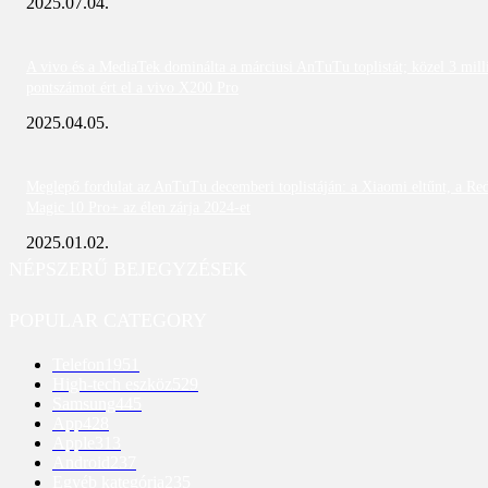
2025.07.04.
A vivo és a MediaTek dominálta a márciusi AnTuTu toplistát; közel 3 mill
pontszámot ért el a vivo X200 Pro
2025.04.05.
Meglepő fordulat az AnTuTu decemberi toplistáján: a Xiaomi eltűnt, a Re
Magic 10 Pro+ az élen zárja 2024-et
2025.01.02.
NÉPSZERŰ BEJEGYZÉSEK
POPULAR CATEGORY
Telefon
1951
High-tech eszköz
529
Samsung
445
App
428
Apple
313
Android
237
Egyéb kategória
235