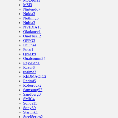
Motorola
1
MSI
3
Nintendo
7
Nokia
3
Nothing
5
Nubia
3
NVIDIA
15
Oladance
1
OnePlus
12
OPPO
3
Philips
4
Poco
1
QNAP
9
Qualcomm
34
Ray-Ban
1
Razer
6
realme
3
REDMAGIC
2
Redmi
5
Roborock
2
Samsung
57
Sandberg
3
SMIC
4
Sonos
11
Sony
39
Starlink
1
SteelSeries
2