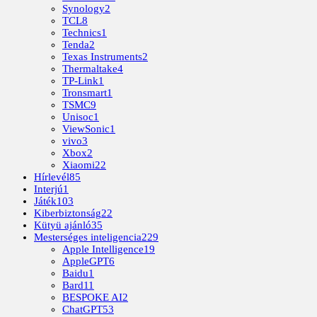
Synology
2
TCL
8
Technics
1
Tenda
2
Texas Instruments
2
Thermaltake
4
TP-Link
1
Tronsmart
1
TSMC
9
Unisoc
1
ViewSonic
1
vivo
3
Xbox
2
Xiaomi
22
Hírlevél
85
Interjú
1
Játék
103
Kiberbiztonság
22
Kütyü ajánló
35
Mesterséges inteligencia
229
Apple Intelligence
19
AppleGPT
6
Baidu
1
Bard
11
BESPOKE AI
2
ChatGPT
53