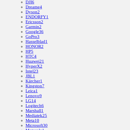
DJI
6
Dreame
4
Dyson
2
ENDORFY
1
Ericsson
2
Garmin
2
Google
36
GoPro
3
Hasselblad
1
HONOR
2
HP
5
HTC
4
Huawei
21
HyperX
2
Intel
23
JBL
1
Kärcher
1
Kingston
7
Leica
1
Lenovo
9
LG
14
Logitech
6
Marshall
1
Mediatek
25
Meta
10
Microsoft
30