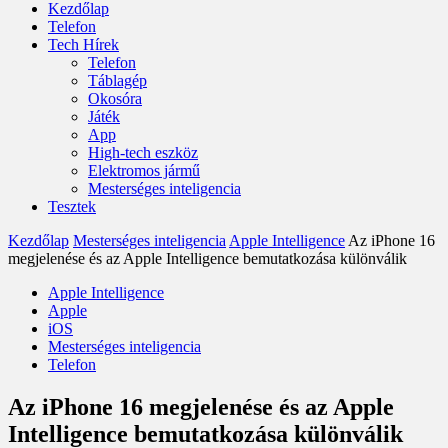
Kezdőlap
Telefon
Tech Hírek
Telefon
Táblagép
Okosóra
Játék
App
High-tech eszköz
Elektromos jármű
Mesterséges inteligencia
Tesztek
Kezdőlap
Mesterséges inteligencia
Apple Intelligence
Az iPhone 16
megjelenése és az Apple Intelligence bemutatkozása különválik
Apple Intelligence
Apple
iOS
Mesterséges inteligencia
Telefon
Az iPhone 16 megjelenése és az Apple
Intelligence bemutatkozása különválik