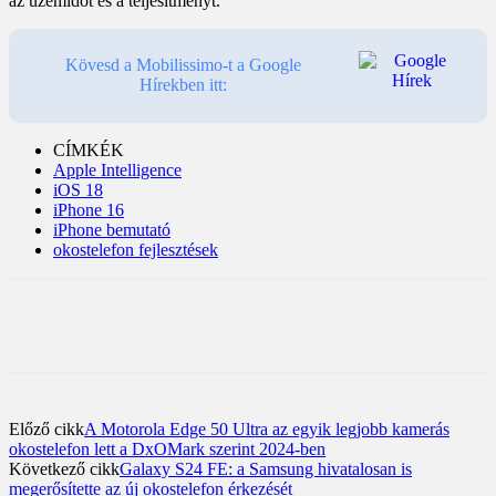
az üzemidőt és a teljesítményt.
Kövesd a Mobilissimo-t a Google
Hírekben itt:
CÍMKÉK
Apple Intelligence
iOS 18
iPhone 16
iPhone bemutató
okostelefon fejlesztések
Előző cikk
A Motorola Edge 50 Ultra az egyik legjobb kamerás
okostelefon lett a DxOMark szerint 2024-ben
Következő cikk
Galaxy S24 FE: a Samsung hivatalosan is
megerősítette az új okostelefon érkezését