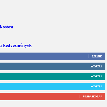
okosóra
 a kedvezmények
TETSZIK
KÖVETÉS
KÖVETÉS
KÖVETÉS
FELIRATKOZÁS