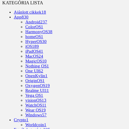
KATEGÓRIA LISTA
Ajánlott cikkek
18
App
830
Android
237
ColorOS
1
HarmonyOS
38
homeOS
1
HyperOS
30
iOS
189
iPadOS
41
MacOS
24
MagicOS
10
Nothing OS
1
One UI
62
OpenKylin
1
OriginOS
1
OxygenOS
19
Realme UI
11
Vega OS
1
visionOS
13
WatchOS
11
Wear OS
19
Windows
57
Crypto
1
Worldcoin
1