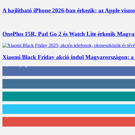
A hajlítható iPhone 2026-ban érkezik; az Apple viszo
OnePlus 15R, Pad Go 2 és Watch Lite érkezik Magyaro
Xiaomi Black Friday akció indul Magyarországon; a
3,452
Rajongók
412
Követő
59
Követő
101
Követő
2,589
Feliratkozó