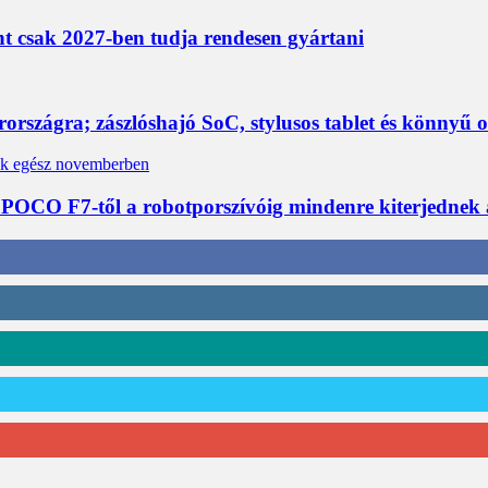
nt csak 2027-ben tudja rendesen gyártani
rszágra; zászlóshajó SoC, stylusos tablet és könnyű 
 POCO F7-től a robotporszívóig mindenre kiterjednek