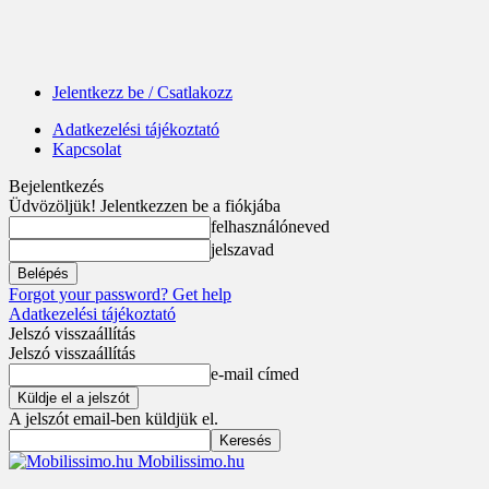
Jelentkezz be / Csatlakozz
Adatkezelési tájékoztató
Kapcsolat
Bejelentkezés
Üdvözöljük! Jelentkezzen be a fiókjába
felhasználóneved
jelszavad
Forgot your password? Get help
Adatkezelési tájékoztató
Jelszó visszaállítás
Jelszó visszaállítás
e-mail címed
A jelszót email-ben küldjük el.
Mobilissimo.hu