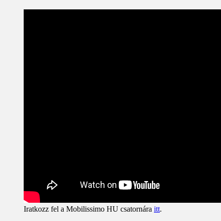
Iratkozz fel a Mobilissimo HU csatornára
itt
.