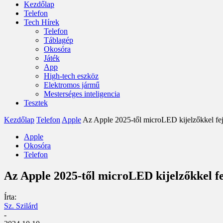
Kezdőlap
Telefon
Tech Hírek
Telefon
Táblagép
Okosóra
Játék
App
High-tech eszköz
Elektromos jármű
Mesterséges inteligencia
Tesztek
Kezdőlap
Telefon
Apple
Az Apple 2025-től microLED kijelzőkkel fejl
Apple
Okosóra
Telefon
Az Apple 2025-től microLED kijelzőkkel fej
Írta:
Sz. Szilárd
-