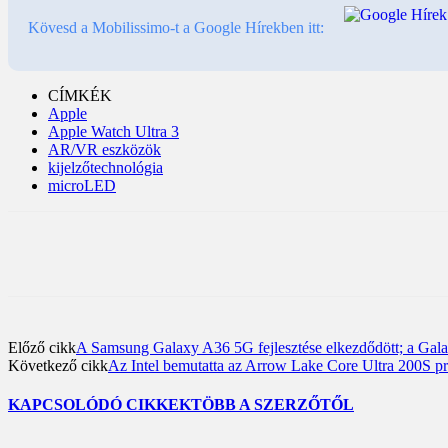
Kövesd a Mobilissimo-t a Google Hírekben itt:
CÍMKÉK
Apple
Apple Watch Ultra 3
AR/VR eszközök
kijelzőtechnológia
microLED
Előző cikk
A Samsung Galaxy A36 5G fejlesztése elkezdődött; a Gala
Következő cikk
Az Intel bemutatta az Arrow Lake Core Ultra 200S pro
KAPCSOLÓDÓ CIKKEK
TÖBB A SZERZŐTŐL