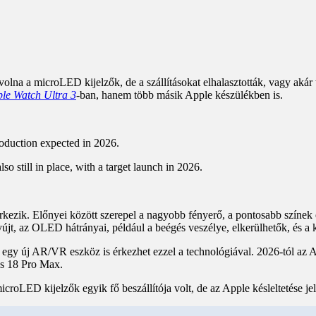
volna a microLED kijelzők, de a szállításokat elhalasztották, vagy akár 
le Watch Ultra 3
-ban, hanem több másik Apple készülékben is.
oduction expected in 2026.
o still in place, with a target launch in 2026.
rkezik. Előnyei között szerepel a nagyobb fényerő, a pontosabb szín
yújt, az OLED hátrányai, például a beégés veszélye, elkerülhetők, és a k
 egy új AR/VR eszköz is érkezhet ezzel a technológiával. 2026-tól az 
és 18 Pro Max.
roLED kijelzők egyik fő beszállítója volt, de az Apple késleltetése jel