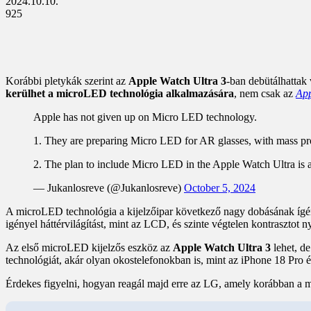
2024.10.10.
925
Korábbi pletykák szerint az
Apple Watch Ultra 3
-ban debütálhattak 
kerülhet a microLED technológia alkalmazására
, nem csak az
App
Apple has not given up on Micro LED technology.
1. They are preparing Micro LED for AR glasses, with mass pr
2. The plan to include Micro LED in the Apple Watch Ultra is als
— Jukanlosreve (@Jukanlosreve)
October 5, 2024
A microLED technológia a kijelzőipar következő nagy dobásának ígé
igényel háttérvilágítást, mint az LCD, és szinte végtelen kontrasztot n
Az első microLED kijelzős eszköz az
Apple Watch Ultra 3
lehet, de
technológiát, akár olyan okostelefonokban is, mint az iPhone 18 Pro 
Érdekes figyelni, hogyan reagál majd erre az LG, amely korábban a mic