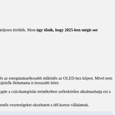
teljesen törölték. Most
úgy tűnik, hogy 2025-ben mégis sor
ek és az energiatakarékosabb működés az OLED-hez képest. Mivel nem
ijelzők élettartama is hosszabb lehet.
Apple a csúcskategóriás termékeiben széleskörűen alkalmazhatja ezt a
entős veszteségeket okozhatott a dél-koreai vállalatnak.