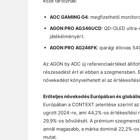
közé tartoznak:
AOC GAMING G4
: megfizethető monitoro
AGON PRO AG346UCD
: QD-OLED ultra-
játékélményért.
AGON PRO AG246FK
: iparági éllovas 5
Az AGON by AOC új referenciaértéket állított
részesedést ért el ebben a szegmensben. 
növekedést könyvelhetett el az értékesíté
Erőteljes növekedés Európában és globáli
Európában a CONTEXT jelentése szerint az
ugrott 2024-re, ami 44,2%-os értékesítési n
29,9%-os bővülését. A prémium szegmensben
annál magasabb, a márka dominál 22,2%-os 
mutat.