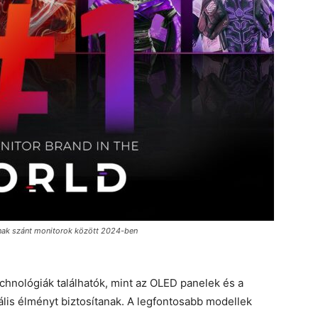
nak szánt monitorok között 2024-ben
chnológiák találhatók, mint az OLED panelek és a
uális élményt biztosítanak. A legfontosabb modellek