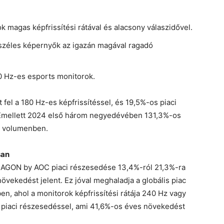
k magas képfrissítési rátával és alacsony válaszidővel.
széles képernyők az igazán magával ragadó
40 Hz-es esports monitorok.
 fel a 180 Hz-es képfrissítéssel, és 19,5%-os piaci
Emellett 2024 első három negyedévében 131,3%-os
si volumenben.
san
 AGON by AOC piaci részesedése 13,4%-ról 21,3%-ra
övekedést jelent. Ez jóval meghaladja a globális piac
, ahol a monitorok képfrissítési rátája 240 Hz vagy
piaci részesedéssel, ami 41,6%-os éves növekedést