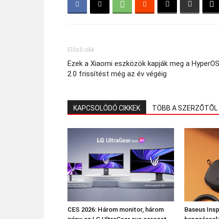
Előző cikk
Ezek a Xiaomi eszközök kapják meg a HyperO
2.0 frissítést még az év végéig
KAPCSOLÓDÓ CIKKEK
TÖBB A SZERZŐTŐL
CES 2026: Három monitor, három
Baseus Insp