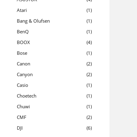
Atari
1
Bang & Olufsen
1
BenQ
1
BOOX
4
Bose
1
Canon
2
Canyon
2
Casio
1
Choetech
1
Chuwi
1
CMF
2
DJI
6