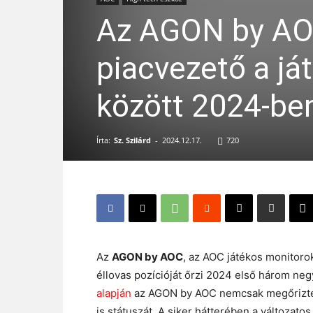
Az AGON by AOC
piacvezető a já
között 2024-be
Írta:
Sz. Szilárd
-
2024.12.17.
720
Az
AGON by AOC
, az AOC játékos monitorok
éllovas pozícióját őrzi 2024 első három n
alapján
az AGON by AOC nemcsak megőrizte 
is státuszát. A siker hátterében a változatos