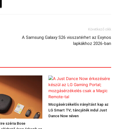
Következő cikk
S
A Samsung Galaxy S26 visszatérhet az Exynos
lapkákhoz 2026-ban
Mozgásérzékelős irányítást kap az
LG Smart TV; táncjáték indul Just
Dance Now néven
ire széria Bose