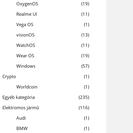
OxygenOS
19
Realme UI
11
Vega OS
1
visionOS
13
WatchOS
11
Wear OS
19
Windows
57
Crypto
1
Worldcoin
1
Egyéb kategória
235
Elektromos jármű
116
Audi
1
BMW
1