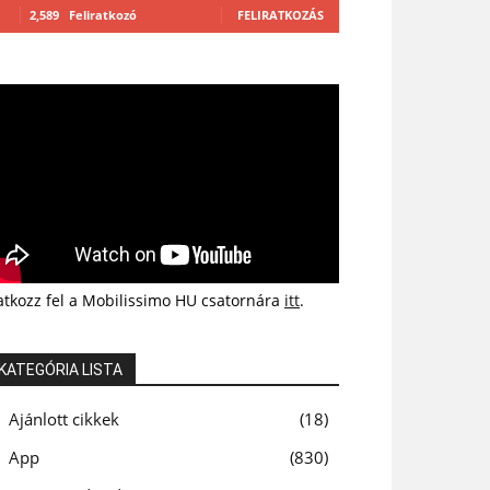
2,589
Feliratkozó
FELIRATKOZÁS
atkozz fel a Mobilissimo HU csatornára
itt
.
KATEGÓRIA LISTA
Ajánlott cikkek
18
App
830