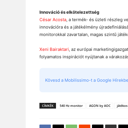
Innováció és elkötelezettség
César Acosta
, a termék- és üzleti részleg 
innovációra és a játékélmény újradefiniálás
monitorokkal zavartalan, magas szintű játé
Xeni Bairaktari
, az európai marketingigazga
folyamatos inspirációt nyújtanak a várakozá
Kövesd a Mobilissimo-t a Google Hírekben
CÍMKÉK
540 Hz monitor
AGON by AOC
játéko