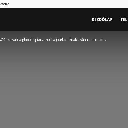
csolat
.hu
KEZDŐLAP
TE
C maradt a globális piacvezető a játékosoknak szánt monitorok...