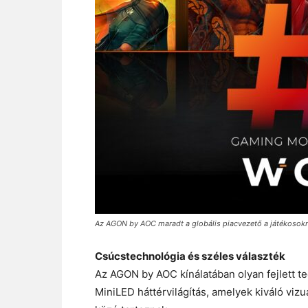
Az AGON by AOC maradt a globális piacvezető a játékosok
Csúcstechnológia és széles választék
Az AGON by AOC kínálatában olyan fejlett te
MiniLED háttérvilágítás, amelyek kiváló viz