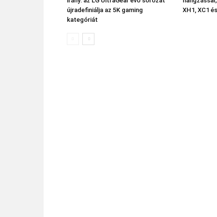
irány: az LG UltraGear evo sorozat
hangzással;
újradefiniálja az 5K gaming
XH1, XC1 és
kategóriát