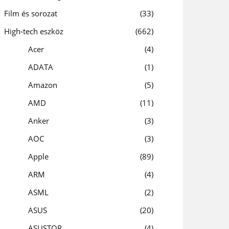
Film és sorozat
33
High-tech eszköz
662
Acer
4
ADATA
1
Amazon
5
AMD
11
Anker
3
AOC
3
Apple
89
ARM
4
ASML
2
ASUS
20
ASUSTOR
4