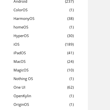
Android
237
ColorOS
1
HarmonyOS
38
homeOS
1
HyperOS
30
iOS
189
iPadOS
41
MacOS
24
MagicOS
10
Nothing OS
1
One UI
62
OpenKylin
1
OriginOS
1