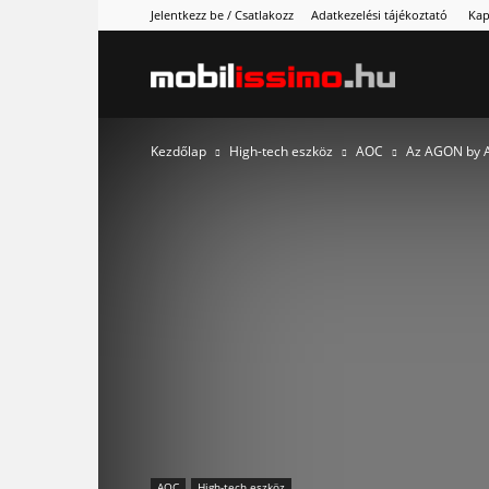
Jelentkezz be / Csatlakozz
Adatkezelési tájékoztató
Kap
Mobilissimo
Kezdőlap
High-tech eszköz
AOC
Az AGON by AO
AOC
High-tech eszköz