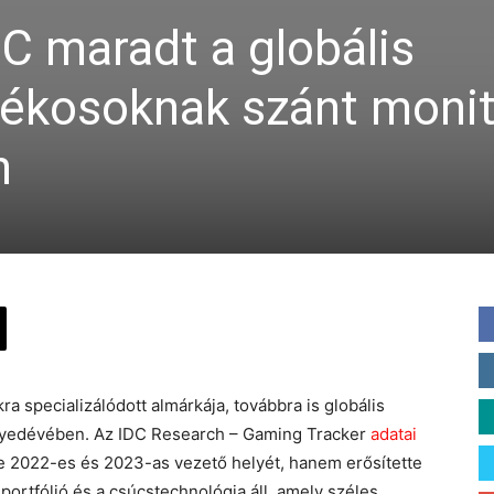
 maradt a globális
tékosoknak szánt moni
n
ra specializálódott almárkája, továbbra is globális
egyedévében. Az IDC Research – Gaming Tracker
adatai
2022-es és 2023-as vezető helyét, hanem erősítette
 portfólió és a csúcstechnológia áll, amely széles