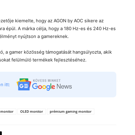
vezetője kiemelte, hogy az AGON by AOC sikere az
ára épül. A márka célja, hogy a 180 Hz-es és 240 Hz-es
kélményt nyújtson a gamereknek.
tó, a gamer közösség támogatását hangsúlyozta, akik
sokat felülmúló termékek fejlesztéséhez.
 itt:
s monitor
OLED monitor
prémium gaming monitor