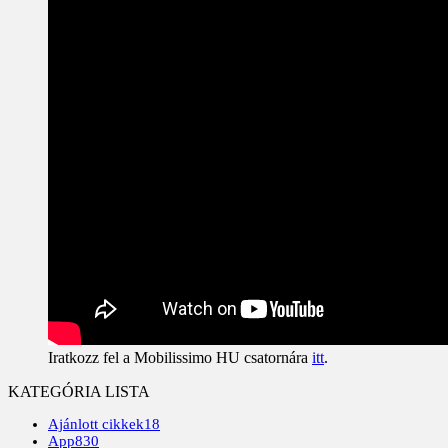
Iratkozz fel a Mobilissimo HU csatornára
itt
.
KATEGÓRIA LISTA
Ajánlott cikkek
18
App
830