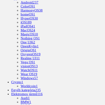
Android
237
ColorOS
1
HarmonyOS
38
homeOS
1
HyperOS
30
iOS
189
iPadOS
41
MacOS
24
MagicOS
10
Nothing OS
1
One UI
62
OpenKylin
1
OriginOS
1
OxygenOS
19
Realme UI
11
Vega OS
1
visionOS
13
WatchOS
11
Wear OS
19
Windows
57
Crypto
1
Worldcoin
1
Egyéb kategória
235
Elektromos jármű
116
Audi
1
BMW
1