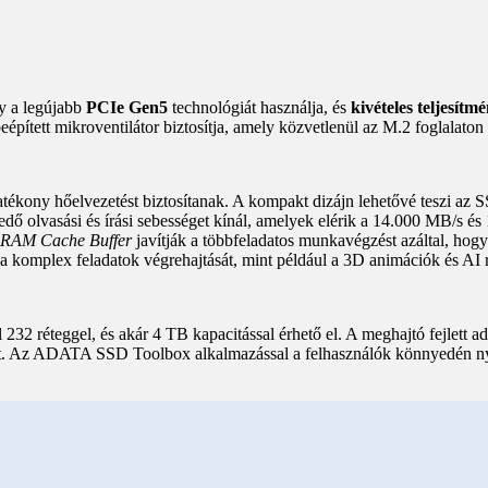
y a legújabb
PCIe Gen5
technológiát használja, és
kivételes teljesítm
épített mikroventilátor biztosítja, amely közvetlenül az M.2 foglalaton
tékony hőelvezetést biztosítanak. A kompakt dizájn lehetővé teszi az SS
vasási és írási sebességet kínál, amelyek elérik a 14.000 MB/s és 11
RAM Cache Buffer
javítják a többfeladatos munkavégzést azáltal, hog
 komplex feladatok végrehajtását, mint például a 3D animációk és AI r
 réteggel, és akár 4 TB kapacitással érhető el. A meghajtó fejlett ada
ot. Az ADATA SSD Toolbox alkalmazással a felhasználók könnyedén ny