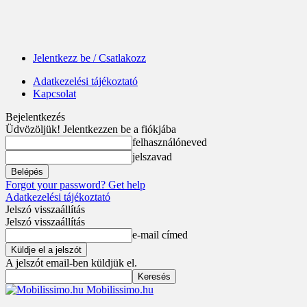
Jelentkezz be / Csatlakozz
Adatkezelési tájékoztató
Kapcsolat
Bejelentkezés
Üdvözöljük! Jelentkezzen be a fiókjába
felhasználóneved
jelszavad
Forgot your password? Get help
Adatkezelési tájékoztató
Jelszó visszaállítás
Jelszó visszaállítás
e-mail címed
A jelszót email-ben küldjük el.
Mobilissimo.hu