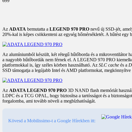
699
Az
ADATA
bemutatta a
LEGEND 970 PRO
nevű új SSD-jét, amel
20%-kal is képes csökkenteni az egység hőmérsékletét. A hűtést egy be
Az alumíniumból készült, két rétegű hűtőborda és a mikroventilátor ha
a nagyobb hűtőbordák nem férnek el. A LEGEND 970 PRO kiemelkedő ol
platformokkal is, így széles körben használható. Az
SLC cache
és a
D
SSD támogatja a legújabb Intel és AMD platformokat, megkönnyítve a
Az
ADATA LEGEND 970 PRO
3D NAND flash memóriát használ 232
LDPC és a TCG OPAL, hogy biztosítsa a tartósságot és a biztonság
forgalomba, ami tovább növeli a megbízhatóságát.
Kövesd a Mobilissimo-t a Google Hírekben itt: