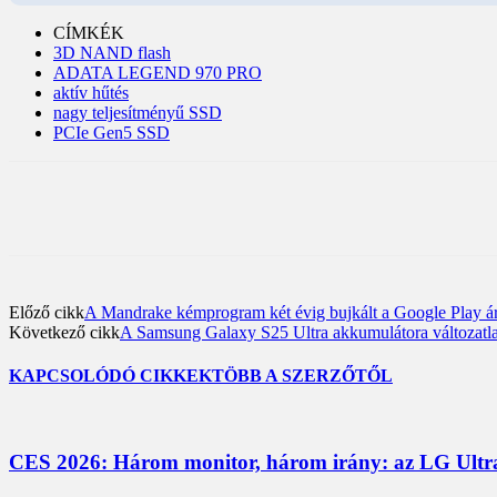
CÍMKÉK
3D NAND flash
ADATA LEGEND 970 PRO
aktív hűtés
nagy teljesítményű SSD
PCIe Gen5 SSD
Előző cikk
A Mandrake kémprogram két évig bujkált a Google Play ár
Következő cikk
A Samsung Galaxy S25 Ultra akkumulátora változatl
KAPCSOLÓDÓ CIKKEK
TÖBB A SZERZŐTŐL
CES 2026: Három monitor, három irány: az LG UltraG