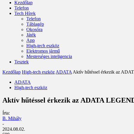
Kezdőlap
Telefon
Tech Hírek
Telefon
Táblagép
Okosóra
Játék
App
High-tech eszköz
Elektromos jármű
Mesterséges inteligencia
Tesztek
Kezdőlap
High-tech eszköz
ADATA
Aktív hűtéssel érkezik az AD
ADATA
High-tech eszköz
Aktív hűtéssel érkezik az ADATA LEGEND
Írta:
B. Mihály
-
2024.08.02.