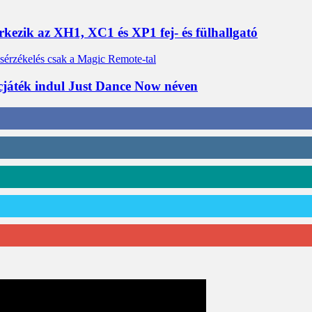
érkezik az XH1, XC1 és XP1 fej- és fülhallgató
cjáték indul Just Dance Now néven