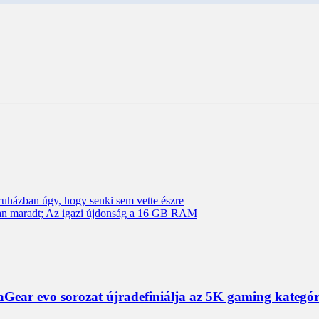
uházban úgy, hogy senki sem vette észre
an maradt; Az igazi újdonság a 16 GB RAM
ear evo sorozat újradefiniálja az 5K gaming kategór