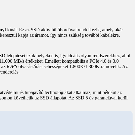
ényt
kínál. Ez az SSD aktív hűtőbordával rendelkezik, amely akár
 keresztül kapja az áramot, így nincs szükség további kábelekre.
D telepítését szűk helyeken is, így ideális olyan rendszerekhez, ahol
.000 MB/s értékeket. Emellett kompatibilis a PCIe 4.0 és 3.0
y az
IOPS
olvasási/írási sebességeket 1.800K/1.300K-ra növelik. Az
enderelés.
tvédelmi és hibajavító technológiákat alkalmaz, mint például az
omon követhetik az SSD állapotát. Az SSD 5 év garanciával kerül