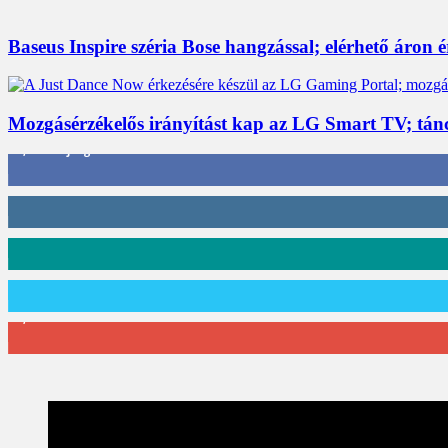
Baseus Inspire széria Bose hangzással; elérhető áron 
Mozgásérzékelős irányítást kap az LG Smart TV; tán
3,452
Rajongók
412
Követő
59
Követő
101
Követő
2,589
Feliratkozó