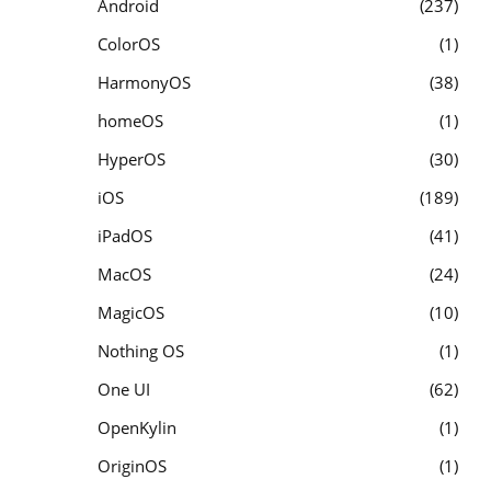
Android
237
ColorOS
1
HarmonyOS
38
homeOS
1
HyperOS
30
iOS
189
iPadOS
41
MacOS
24
MagicOS
10
Nothing OS
1
One UI
62
OpenKylin
1
OriginOS
1