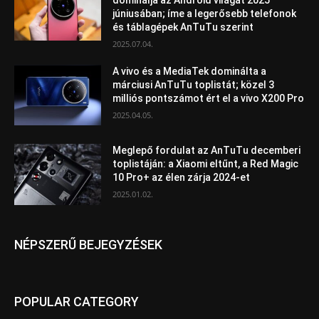
júniusában; íme a legerősebb telefonok
és táblagépek AnTuTu szerint
2025.07.04.
A vivo és a MediaTek dominálta a
márciusi AnTuTu toplistát; közel 3
milliós pontszámot ért el a vivo X200 Pro
2025.04.05.
Meglepő fordulat az AnTuTu decemberi
toplistáján: a Xiaomi eltűnt, a Red Magic
10 Pro+ az élen zárja 2024-et
2025.01.02.
NÉPSZERŰ BEJEGYZÉSEK
POPULAR CATEGORY