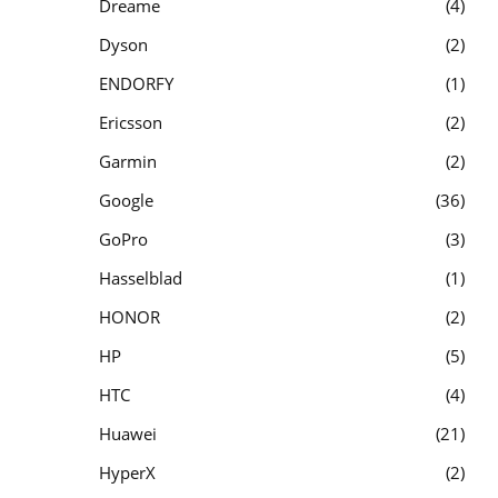
Dreame
4
Dyson
2
ENDORFY
1
Ericsson
2
Garmin
2
Google
36
GoPro
3
Hasselblad
1
HONOR
2
HP
5
HTC
4
Huawei
21
HyperX
2