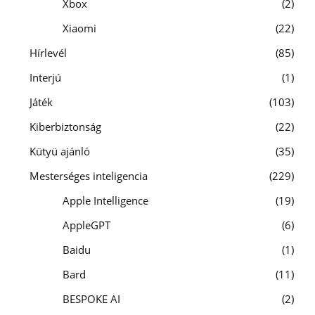
Xbox
2
Xiaomi
22
Hírlevél
85
Interjú
1
Játék
103
Kiberbiztonság
22
Kütyü ajánló
35
Mesterséges inteligencia
229
Apple Intelligence
19
AppleGPT
6
Baidu
1
Bard
11
BESPOKE AI
2