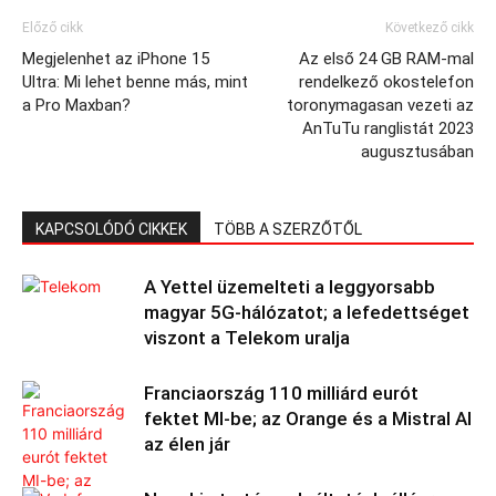
Előző cikk
Következő cikk
Megjelenhet az iPhone 15
Az első 24 GB RAM-mal
Ultra: Mi lehet benne más, mint
rendelkező okostelefon
a Pro Maxban?
toronymagasan vezeti az
AnTuTu ranglistát 2023
augusztusában
KAPCSOLÓDÓ CIKKEK
TÖBB A SZERZŐTŐL
A Yettel üzemelteti a leggyorsabb
magyar 5G-hálózatot; a lefedettséget
viszont a Telekom uralja
Franciaország 110 milliárd eurót
fektet MI-be; az Orange és a Mistral AI
az élen jár