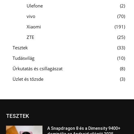
Ulefone
2
vivo
70
Xiaomi
191
ZTE
25
Tesztek
33
Tudásvilág
10
Űrkutatás és csillagászat
8
Üzlet és tőzsde
3
TESZTEK
A Snapdragon 8 és a Dimensity 9400+
dominálja az Android világát 2025