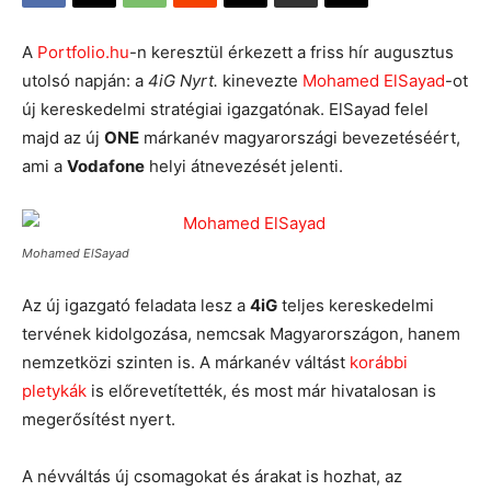
A
Portfolio.hu
-n keresztül érkezett a friss hír augusztus
utolsó napján: a
4iG Nyrt.
kinevezte
Mohamed ElSayad
-ot
új kereskedelmi stratégiai igazgatónak. ElSayad felel
majd az új
ONE
márkanév magyarországi bevezetéséért,
ami a
Vodafone
helyi átnevezését jelenti.
Mohamed ElSayad
Az új igazgató feladata lesz a
4iG
teljes kereskedelmi
tervének kidolgozása, nemcsak Magyarországon, hanem
nemzetközi szinten is. A márkanév váltást
korábbi
pletykák
is előrevetítették, és most már hivatalosan is
megerősítést nyert.
A névváltás új csomagokat és árakat is hozhat, az