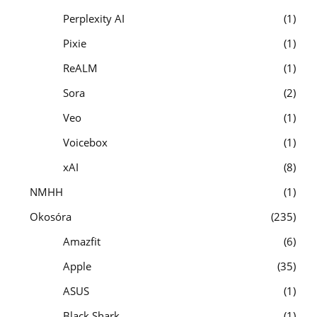
Perplexity AI
1
Pixie
1
ReALM
1
Sora
2
Veo
1
Voicebox
1
xAI
8
NMHH
1
Okosóra
235
Amazfit
6
Apple
35
ASUS
1
Black Shark
1