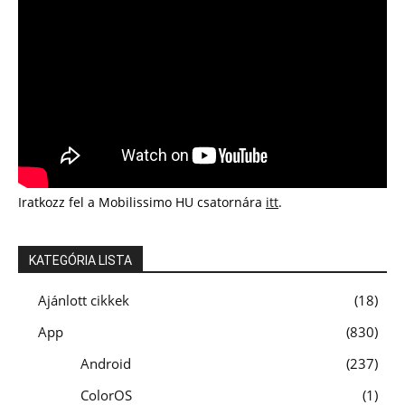
Iratkozz fel a Mobilissimo HU csatornára
itt
.
KATEGÓRIA LISTA
Ajánlott cikkek
18
App
830
Android
237
ColorOS
1