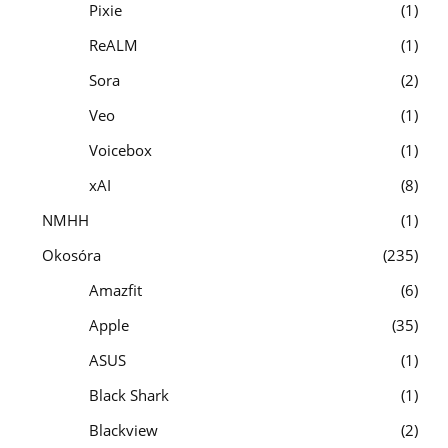
Pixie
1
ReALM
1
Sora
2
Veo
1
Voicebox
1
xAI
8
NMHH
1
Okosóra
235
Amazfit
6
Apple
35
ASUS
1
Black Shark
1
Blackview
2