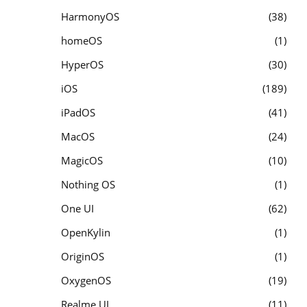
HarmonyOS
38
homeOS
1
HyperOS
30
iOS
189
iPadOS
41
MacOS
24
MagicOS
10
Nothing OS
1
One UI
62
OpenKylin
1
OriginOS
1
OxygenOS
19
Realme UI
11