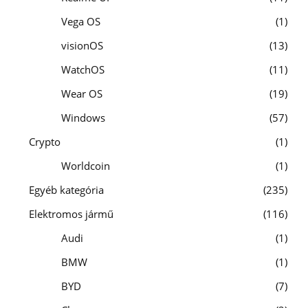
Vega OS
1
visionOS
13
WatchOS
11
Wear OS
19
Windows
57
Crypto
1
Worldcoin
1
Egyéb kategória
235
Elektromos jármű
116
Audi
1
BMW
1
BYD
7