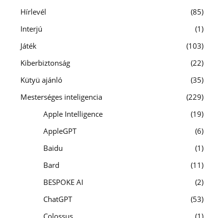
Hírlevél
85
Interjú
1
Játék
103
Kiberbiztonság
22
Kütyü ajánló
35
Mesterséges inteligencia
229
Apple Intelligence
19
AppleGPT
6
Baidu
1
Bard
11
BESPOKE AI
2
ChatGPT
53
Colossus
1