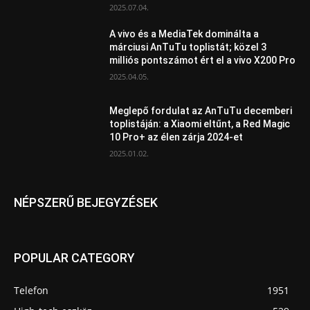
2025.07.04.
A vivo és a MediaTek dominálta a
márciusi AnTuTu toplistát; közel 3
milliós pontszámot ért el a vivo X200 Pro
2025.04.05.
Meglepő fordulat az AnTuTu decemberi
toplistáján: a Xiaomi eltűnt, a Red Magic
10 Pro+ az élen zárja 2024-et
2025.01.02.
NÉPSZERŰ BEJEGYZÉSEK
POPULAR CATEGORY
Telefon
1951