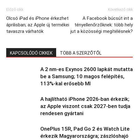
Előző cikk
Következő cikk
Olcsó iPad és iPhone érkezhet
A Facebook búcsút int a
áprilisban; az Apple új termékei
tényellenőrzőknek: több hely
tavaszra várhatók
jut a közösségi megítélésnek?
KAPCSOLÓDÓ CIKKEK
TÖBB A SZERZŐTŐL
A 2 nm-es Exynos 2600 lapkát mutatta
be a Samsung; 10 magos felépítés,
113%-kal erősebb MI
A hajlítható iPhone 2026-ban érkezik;
az Apple viszont csak 2027-ben tudja
rendesen gyártani
OnePlus 15R, Pad Go 2 és Watch Lite
érkezik Magyarországra; zászlóshajó