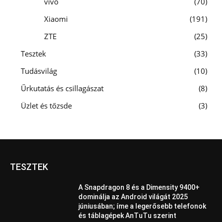
vivo
70
Xiaomi
191
ZTE
25
Tesztek
33
Tudásvilág
10
Űrkutatás és csillagászat
8
Üzlet és tőzsde
3
TESZTEK
A Snapdragon 8 és a Dimensity 9400+
dominálja az Android világát 2025
júniusában; íme a legerősebb telefonok
és táblagépek AnTuTu szerint