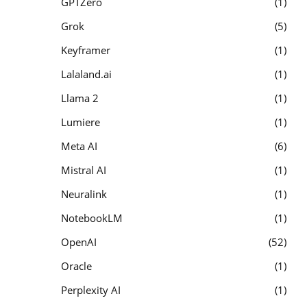
GPTZero
1
Grok
5
Keyframer
1
Lalaland.ai
1
Llama 2
1
Lumiere
1
Meta AI
6
Mistral AI
1
Neuralink
1
NotebookLM
1
OpenAI
52
Oracle
1
Perplexity AI
1