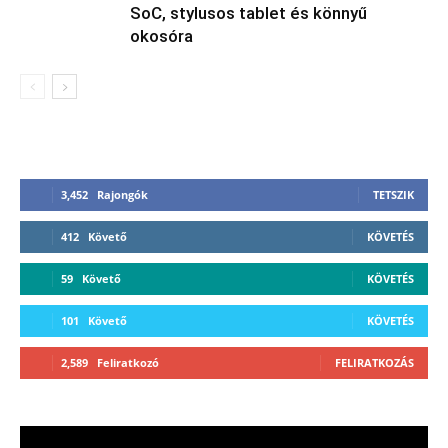
SoC, stylusos tablet és könnyű
okosóra
3,452
Rajongók
TETSZIK
412
Követő
KÖVETÉS
59
Követő
KÖVETÉS
101
Követő
KÖVETÉS
2,589
Feliratkozó
FELIRATKOZÁS