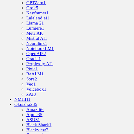
GPTZero
1
Grok
5
Keyframer
1
Lalaland.ai
1
Llama 2
1
Lumiere
1
Meta AI
6
Mistral AI
1
Neuralink
1
NotebookLM
1
OpenAI
52
Oracle
1
Perplexity AI
1
Pixie
1
ReALM
1
Sora
2
Veo
1
Voicebox
1
xAI
8
NMHH
1
Okosóra
235
Amazfit
6
Apple
35
ASUS
1
Black Shark
1
Blackview
2