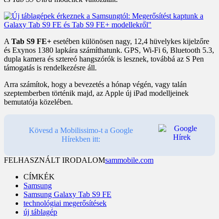
A
Tab S9 FE+
esetében különösen nagy, 12,4 hüvelykes kijelzőre
és Exynos 1380 lapkára számíthatunk. GPS, Wi-Fi 6, Bluetooth 5.3,
dupla kamera és sztereó hangszórók is lesznek, továbbá az S Pen
támogatás is rendelkezésre áll.
Arra számítok, hogy a bevezetés a hónap végén, vagy talán
szeptemberben történik majd, az Apple új iPad modelljeinek
bemutatója közelében.
Kövesd a Mobilissimo-t a Google
Hírekben itt:
FELHASZNÁLT IRODALOM
sammobile.com
CÍMKÉK
Samsung
Samsung Galaxy Tab S9 FE
technológiai megerősítések
új táblagép