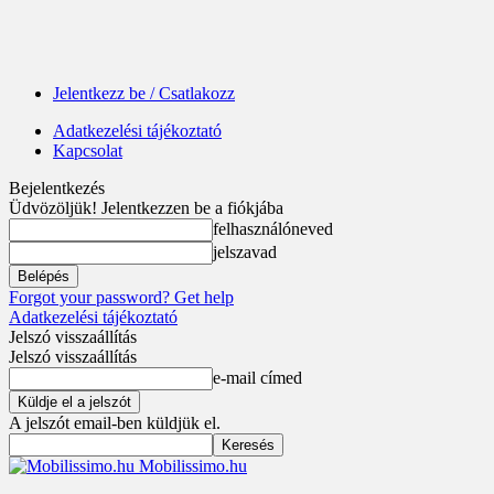
Jelentkezz be / Csatlakozz
Adatkezelési tájékoztató
Kapcsolat
Bejelentkezés
Üdvözöljük! Jelentkezzen be a fiókjába
felhasználóneved
jelszavad
Forgot your password? Get help
Adatkezelési tájékoztató
Jelszó visszaállítás
Jelszó visszaállítás
e-mail címed
A jelszót email-ben küldjük el.
Mobilissimo.hu