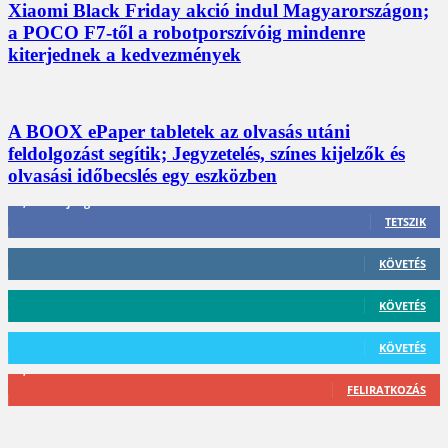
Xiaomi Black Friday akció indul Magyarországon;
a POCO F7-től a robotporszívóig mindenre
kiterjednek a kedvezmények
A BOOX ePaper tabletek az olvasás utáni
feldolgozást segítik; Jegyzetelés, színes kijelzők és
olvasási időbecslés egy eszközben
3,452
Rajongók
TETSZIK
412
Követő
KÖVETÉS
59
Követő
KÖVETÉS
101
Követő
KÖVETÉS
2,589
Feliratkozó
FELIRATKOZÁS