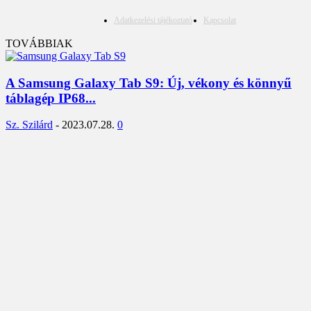
Adatkezelési tájékoztató
Kapcsolat
TOVÁBBIAK
A Samsung Galaxy Tab S9: Új, vékony és könnyű
táblagép IP68...
Sz. Szilárd
-
2023.07.28.
0