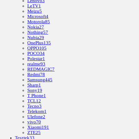
Lenovo
3
LeTV
1
Meizu
5
Microsoft
4
Motorola
85
Nokia
27
Nothing
57
Nubia
29
OnePlus
135
OPPO
105
POCO
34
Polestar
1
realme
93
REDMAGIC
7
Redmi
78
Samsung
445
Sharp
1
Sony
19
T Phone
1
TCL
12
Tecno
3
Telekom
1
Ulefone
2
vivo
70
Xiaomi
191
ZTE
25
Tesztek
33