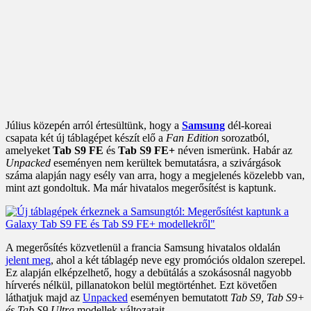
Július közepén arról értesültünk, hogy a
Samsung
dél-koreai
csapata két új táblagépet készít elő a
Fan Edition
sorozatból,
amelyeket
Tab S9 FE
és
Tab S9 FE+
néven ismerünk. Habár az
Unpacked
eseményen nem kerültek bemutatásra, a szivárgások
száma alapján nagy esély van arra, hogy a megjelenés közelebb van,
mint azt gondoltuk. Ma már hivatalos megerősítést is kaptunk.
A megerősítés közvetlenül a francia Samsung hivatalos oldalán
jelent meg
, ahol a két táblagép neve egy promóciós oldalon szerepel.
Ez alapján elképzelhető, hogy a debütálás a szokásosnál nagyobb
hírverés nélkül, pillanatokon belül megtörténhet. Ezt követően
láthatjuk majd az
Unpacked
eseményen bemutatott
Tab S9, Tab S9+
és Tab S9 Ultra
modellek változatait.