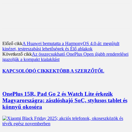
Előző cikk
A Huawei bemutatta a HarmonyOS 4.0-át: megújult
kinézet, testreszabási lehetőségek és Élő ablakok
Következő cikk
Az összecsukható OnePlus Open újabb renderelései
igazolják a kompakt kialakítást
KAPCSOLÓDÓ CIKKEK
TÖBB A SZERZŐTŐL
OnePlus 15R, Pad Go 2 és Watch Lite érkezik
Magyarországra; zászlóshajó SoC, stylusos tablet és
könnyű okosóra