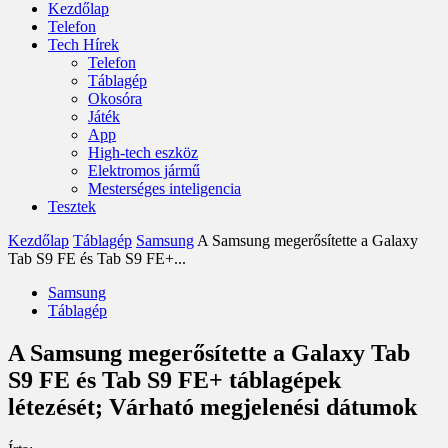
Kezdőlap
Telefon
Tech Hírek
Telefon
Táblagép
Okosóra
Játék
App
High-tech eszköz
Elektromos jármű
Mesterséges inteligencia
Tesztek
Kezdőlap
Táblagép
Samsung
A Samsung megerősítette a Galaxy
Tab S9 FE és Tab S9 FE+...
Samsung
Táblagép
A Samsung megerősítette a Galaxy Tab
S9 FE és Tab S9 FE+ táblagépek
létezését; Várható megjelenési dátumok