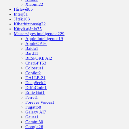
Xiaomi
22
Hírlevél
85
Interjú
1
Játék
103
Kiberbiztonság
22
Kütyü ajánló
35
Mesterséges inteligencia
229
Apple Intelligence
19
AppleGPT
6
Baidu
1
Bard
11
BESPOKE AI
2
ChatGPT
53
Colossus
1
Copilot
2
DALLE-2
1
DeepSeek
2
DiffuCode
1
Ernie Bot
1
Ferret
1
Forever Voices
1
Fugatto
8
Galaxy AI
7
Gauss
1
Gemini
30
Google
26