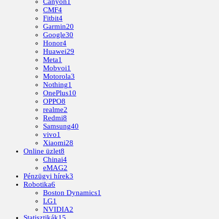
Canyon
1
CMF
4
Fitbit
4
Garmin
20
Google
30
Honor
4
Huawei
29
Meta
1
Mobvoi
1
Motorola
3
Nothing
1
OnePlus
10
OPPO
8
realme
2
Redmi
8
Samsung
40
vivo
1
Xiaomi
28
Online üzlet
8
Chinai
4
eMAG
2
Pénzügyi hírek
3
Robotika
6
Boston Dynamics
1
LG
1
NVIDIA
2
Statisztikák
15