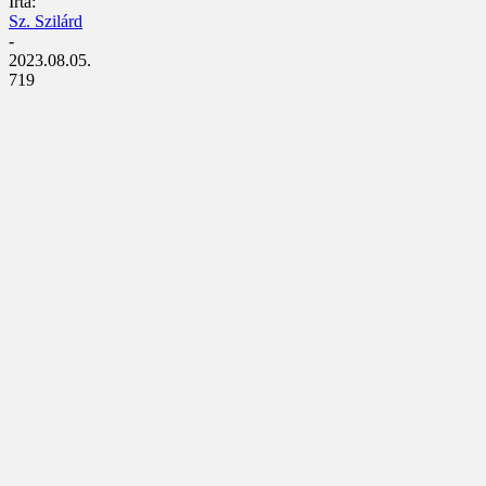
Írta:
Sz. Szilárd
-
2023.08.05.
719