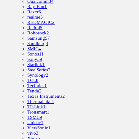
Qualcomm
34
Ray-Ban
1
Razer
6
realme
3
REDMAGIC
2
Redmi
5
Roborock
2
Samsung
57
Sandberg
3
SMIC
4
Sonos
11
Sony
39
Starlink
1
SteelSeries
2
Synology
2
TCL
8
Technics
1
Tenda
2
Texas Instruments
2
Thermaltake
4
TP-Link
1
Tronsmart
1
TSMC
9
Unisoc
1
ViewSonic
1
vivo
3
Xbox
2