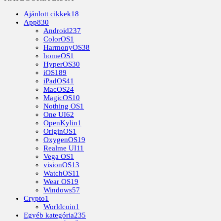
Ajánlott cikkek
18
App
830
Android
237
ColorOS
1
HarmonyOS
38
homeOS
1
HyperOS
30
iOS
189
iPadOS
41
MacOS
24
MagicOS
10
Nothing OS
1
One UI
62
OpenKylin
1
OriginOS
1
OxygenOS
19
Realme UI
11
Vega OS
1
visionOS
13
WatchOS
11
Wear OS
19
Windows
57
Crypto
1
Worldcoin
1
Egyéb kategória
235