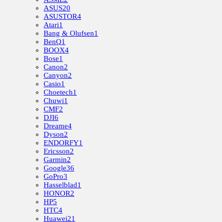
ASUS
20
ASUSTOR
4
Atari
1
Bang & Olufsen
1
BenQ
1
BOOX
4
Bose
1
Canon
2
Canyon
2
Casio
1
Choetech
1
Chuwi
1
CMF
2
DJI
6
Dreame
4
Dyson
2
ENDORFY
1
Ericsson
2
Garmin
2
Google
36
GoPro
3
Hasselblad
1
HONOR
2
HP
5
HTC
4
Huawei
21