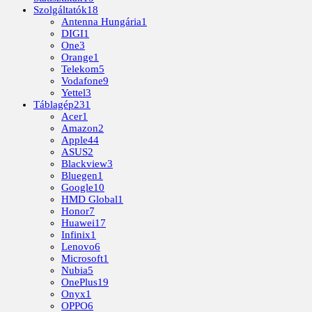
Szolgáltatók
18
Antenna Hungária
1
DIGI
1
One
3
Orange
1
Telekom
5
Vodafone
9
Yettel
3
Táblagép
231
Acer
1
Amazon
2
Apple
44
ASUS
2
Blackview
3
Bluegen
1
Google
10
HMD Global
1
Honor
7
Huawei
17
Infinix
1
Lenovo
6
Microsoft
1
Nubia
5
OnePlus
19
Onyx
1
OPPO
6