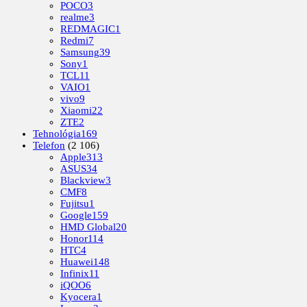
POCO
3
realme
3
REDMAGIC
1
Redmi
7
Samsung
39
Sony
1
TCL
11
VAIO
1
vivo
9
Xiaomi
22
ZTE
2
Tehnológia
169
Telefon
(2 106)
Apple
313
ASUS
34
Blackview
3
CMF
8
Fujitsu
1
Google
159
HMD Global
20
Honor
114
HTC
4
Huawei
148
Infinix
11
iQOO
6
Kyocera
1