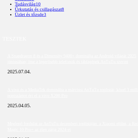
Tudásvilág
10
Űrkutatás és csillagászat
8
Üzlet és tőzsde
3
TESZTEK
A Snapdragon 8 és a Dimensity 9400+ dominálja az Android világát 2025
júniusában; íme a legerősebb telefonok és táblagépek AnTuTu szerint
2025.07.04.
A vivo és a MediaTek dominálta a márciusi AnTuTu toplistát; közel 3 mill
pontszámot ért el a vivo X200 Pro
2025.04.05.
Meglepő fordulat az AnTuTu decemberi toplistáján: a Xiaomi eltűnt, a Re
Magic 10 Pro+ az élen zárja 2024-et