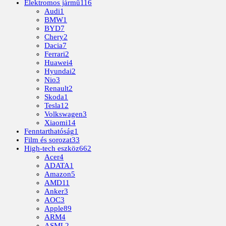
Elektromos jármű
116
Audi
1
BMW
1
BYD
7
Chery
2
Dacia
7
Ferrari
2
Huawei
4
Hyundai
2
Nio
3
Renault
2
Skoda
1
Tesla
12
Volkswagen
3
Xiaomi
14
Fenntarthatóság
1
Film és sorozat
33
High-tech eszköz
662
Acer
4
ADATA
1
Amazon
5
AMD
11
Anker
3
AOC
3
Apple
89
ARM
4
ASML
2