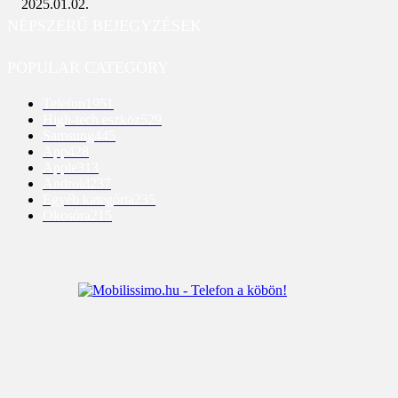
2025.01.02.
NÉPSZERŰ BEJEGYZÉSEK
POPULAR CATEGORY
Telefon
1951
High-tech eszköz
529
Samsung
445
App
428
Apple
313
Android
237
Egyéb kategória
235
Okosóra
215