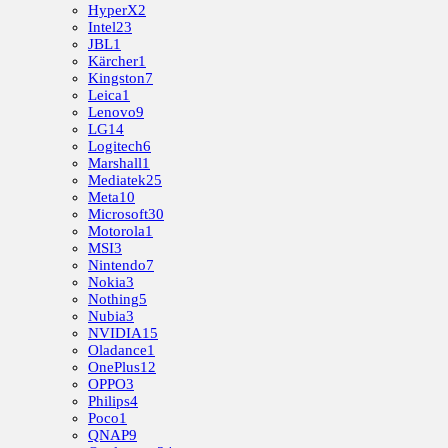
HyperX
2
Intel
23
JBL
1
Kärcher
1
Kingston
7
Leica
1
Lenovo
9
LG
14
Logitech
6
Marshall
1
Mediatek
25
Meta
10
Microsoft
30
Motorola
1
MSI
3
Nintendo
7
Nokia
3
Nothing
5
Nubia
3
NVIDIA
15
Oladance
1
OnePlus
12
OPPO
3
Philips
4
Poco
1
QNAP
9