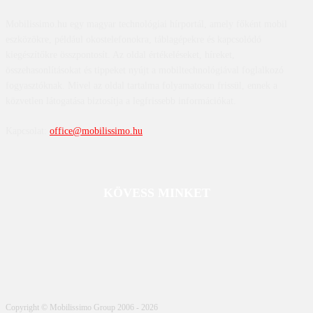
Mobilissimo.hu egy magyar technológiai hírportál, amely főként mobil
eszközökre, például okostelefonokra, táblagépekre és kapcsolódó
kiegészítőkre összpontosít. Az oldal értékeléseket, híreket,
összehasonlításokat és tippeket nyújt a mobiltechnológiával foglalkozó
fogyasztóknak. Mivel az oldal tartalma folyamatosan frissül, ennek a
közvetlen látogatása biztosítja a legfrissebb információkat.
Kapcsolat:
office@mobilissimo.hu
KÖVESS MINKET
Copyright © Mobilissimo Group 2006 - 2026