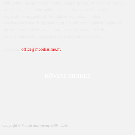
Mobilissimo.hu egy magyar technológiai hírportál, amely főként mobil
eszközökre, például okostelefonokra, táblagépekre és kapcsolódó
kiegészítőkre összpontosít. Az oldal értékeléseket, híreket,
összehasonlításokat és tippeket nyújt a mobiltechnológiával foglalkozó
fogyasztóknak. Mivel az oldal tartalma folyamatosan frissül, ennek a
közvetlen látogatása biztosítja a legfrissebb információkat.
Kapcsolat:
office@mobilissimo.hu
KÖVESS MINKET
Copyright © Mobilissimo Group 2006 - 2026