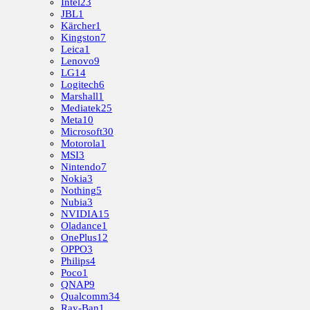
Intel
23
JBL
1
Kärcher
1
Kingston
7
Leica
1
Lenovo
9
LG
14
Logitech
6
Marshall
1
Mediatek
25
Meta
10
Microsoft
30
Motorola
1
MSI
3
Nintendo
7
Nokia
3
Nothing
5
Nubia
3
NVIDIA
15
Oladance
1
OnePlus
12
OPPO
3
Philips
4
Poco
1
QNAP
9
Qualcomm
34
Ray-Ban
1