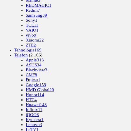
realme
3
REDMAGIC
1
Redmi
7
Samsung
39
Sony
1
TCL
11
VAIO
1
vivo
9
Xiaomi
22
ZTE
2
Tehnológia
169
Telefon
(2 106)
Apple
313
ASUS
34
Blackview
3
CMF
8
Fujitsu
1
Google
159
HMD Global
20
Honor
114
HTC
4
Huawei
148
Infinix
11
iQOO
6
Kyocera
1
Lenovo
3
LeTV
1