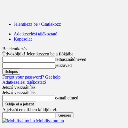
Jelentkezz be / Csatlakozz
Adatkezelési tájékoztató
Kapcsolat
Bejelentkezés
Üdvözöljük! Jelentkezzen be a fiókjába
felhasználóneved
jelszavad
Forgot your password? Get help
Adatkezelési tájékoztató
Jelszó visszaállítás
Jelszó visszaállítás
e-mail címed
A jelszót email-ben küldjük el.
Mobilissimo.hu