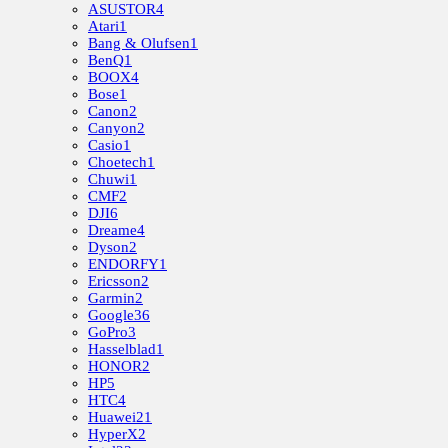
ASUSTOR
4
Atari
1
Bang & Olufsen
1
BenQ
1
BOOX
4
Bose
1
Canon
2
Canyon
2
Casio
1
Choetech
1
Chuwi
1
CMF
2
DJI
6
Dreame
4
Dyson
2
ENDORFY
1
Ericsson
2
Garmin
2
Google
36
GoPro
3
Hasselblad
1
HONOR
2
HP
5
HTC
4
Huawei
21
HyperX
2