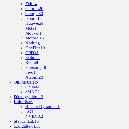
Fitbit
4
Garmin
20
Google
30
Honor
4
Huawei
29
Meta
1
Mobvoi
1
Motorola
3
Nothing
1
OnePlus
10
OPPO
8
realme
2
Redmi
8
Samsung
40
vivo
1
Xiaomi
28
Online üzlet
8
Chinai
4
eMAG
2
Pénzügyi hírek
3
Robotika
6
Boston Dynamics
1
LG
1
NVIDIA
2
Statisztikák
15
Szolgáltatók
18