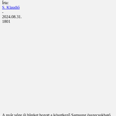
Írta:
S. Klaudió
-
2024.08.31.
1801
A nyár vége új híreket hozott a következő Samsung összecsukható