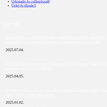
Űrkutatás és csillagászat
8
Üzlet és tőzsde
3
TESZTEK
A Snapdragon 8 és a Dimensity 9400+ dominálja az Android világát 2025
júniusában; íme a legerősebb telefonok és táblagépek AnTuTu szerint
2025.07.04.
A vivo és a MediaTek dominálta a márciusi AnTuTu toplistát; közel 3 mill
pontszámot ért el a vivo X200 Pro
2025.04.05.
Meglepő fordulat az AnTuTu decemberi toplistáján: a Xiaomi eltűnt, a Re
Magic 10 Pro+ az élen zárja 2024-et
2025.01.02.