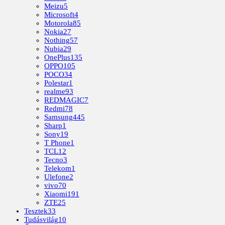
Meizu
5
Microsoft
4
Motorola
85
Nokia
27
Nothing
57
Nubia
29
OnePlus
135
OPPO
105
POCO
34
Polestar
1
realme
93
REDMAGIC
7
Redmi
78
Samsung
445
Sharp
1
Sony
19
T Phone
1
TCL
12
Tecno
3
Telekom
1
Ulefone
2
vivo
70
Xiaomi
191
ZTE
25
Tesztek
33
Tudásvilág
10