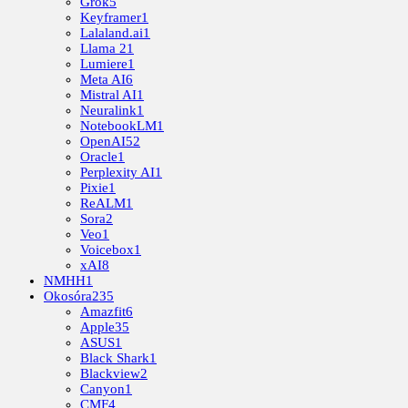
Grok
5
Keyframer
1
Lalaland.ai
1
Llama 2
1
Lumiere
1
Meta AI
6
Mistral AI
1
Neuralink
1
NotebookLM
1
OpenAI
52
Oracle
1
Perplexity AI
1
Pixie
1
ReALM
1
Sora
2
Veo
1
Voicebox
1
xAI
8
NMHH
1
Okosóra
235
Amazfit
6
Apple
35
ASUS
1
Black Shark
1
Blackview
2
Canyon
1
CMF
4