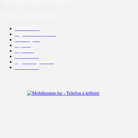
NÉPSZERŰ BEJEGYZÉSEK
POPULAR CATEGORY
Telefon
1951
High-tech eszköz
529
Samsung
445
App
428
Apple
313
Android
237
Egyéb kategória
235
Okosóra
215