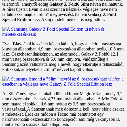
telefonról, amelyről eddig
Galaxy Z Fold6 Slim
néven hallhattunk.
A híres tipster, Evan Blass szerint a készülék végleges neve nem
tartalmazza majd a „Slim” megnevezést, hanem
Galaxy Z Fold
Special Edition
lesz. Az új modell méreteit is megtudtuk.
Evan Blass által közzétett képen látható, hogy a telefon vastagsága
kinyitott állapotban 4,9 mm, összecsukott állapotban pedig 10,6 mm
lesz. Összehasonlításképpen, az alapmodell Galaxy Z Fold6 12,1
mm vastag összecsukva és 5,6 mm kinyitva. Valószínűleg a
Samsung azért változtatta meg a nevét, hogy elkerülje a felhasználói
kritikákat, amelyeket a „Slim” névvel kapott volna.
A „Slim” név ugyanis inkább illik a Honor Magic V3-ra, amely 9,2
mm összecsukott és csak 4,35 mm nyitott állapotban. A Mix Fold 4
sem marad el sokkal, 4,6 mm nyitott és 9,5 mm összecsukott
vastagsággal. A Samsungnak még dolgoznia kell, hogy elérje ezeket
a méreteket. Érdekes módon a Tecno már bemutatott egy
háromszorosán összecsukható koncepciót, ami még vékonyabb is,
mint a Fold6 összecsukott állapotban.