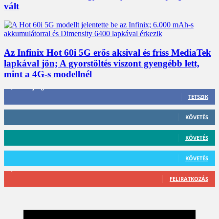
vált
Az Infinix Hot 60i 5G erős aksival és friss MediaTek
lapkával jön; A gyorstöltés viszont gyengébb lett,
mint a 4G-s modellnél
3,452
Rajongók
TETSZIK
412
Követő
KÖVETÉS
59
Követő
KÖVETÉS
101
Követő
KÖVETÉS
2,589
Feliratkozó
FELIRATKOZÁS