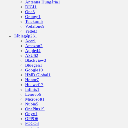
Antenna Hungária
1
DIGI
1
One
3
Orange
1
Telekom
5
Vodafone
9
Yettel
3
Táblagép
231
Acer
1
Amazon
2
Apple
44
ASUS
2
Blackview
3
Bluegen
1
Google
10
HMD Global
1
Honor
7
Huawei
17
Infinix
1
Lenovo
6
Microsoft
1
Nubia
5
OnePlus
19
Onyx
1
OPPO
6
POCO
3