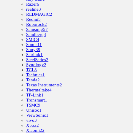
Razer
6
realme
3
REDMAGIC
2
Redmi
5
Roborock
2
Samsung
57
Sandberg
3
SMIC
4
Sonos
11
Sony
39
Starlink
1
SteelSeries
2
Synology
2
TCL
8
Technics
1
Tenda
2
Texas Instruments
2
Thermaltake
4
TP-Link
1
Tronsmart
1
TSMC
9
Unisoc
1
ViewSonic
1
vivo
3
Xbox
2
Xiaomi
22