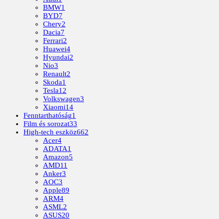
BMW
1
BYD
7
Chery
2
Dacia
7
Ferrari
2
Huawei
4
Hyundai
2
Nio
3
Renault
2
Skoda
1
Tesla
12
Volkswagen
3
Xiaomi
14
Fenntarthatóság
1
Film és sorozat
33
High-tech eszköz
662
Acer
4
ADATA
1
Amazon
5
AMD
11
Anker
3
AOC
3
Apple
89
ARM
4
ASML
2
ASUS
20