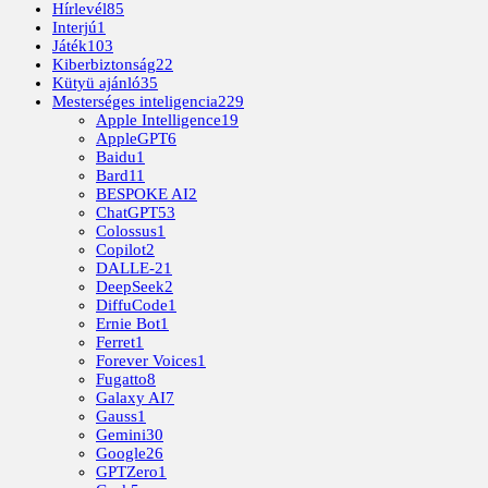
Hírlevél
85
Interjú
1
Játék
103
Kiberbiztonság
22
Kütyü ajánló
35
Mesterséges inteligencia
229
Apple Intelligence
19
AppleGPT
6
Baidu
1
Bard
11
BESPOKE AI
2
ChatGPT
53
Colossus
1
Copilot
2
DALLE-2
1
DeepSeek
2
DiffuCode
1
Ernie Bot
1
Ferret
1
Forever Voices
1
Fugatto
8
Galaxy AI
7
Gauss
1
Gemini
30
Google
26
GPTZero
1