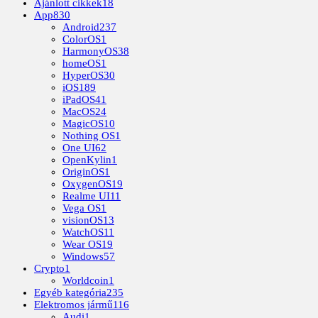
Ajánlott cikkek
18
App
830
Android
237
ColorOS
1
HarmonyOS
38
homeOS
1
HyperOS
30
iOS
189
iPadOS
41
MacOS
24
MagicOS
10
Nothing OS
1
One UI
62
OpenKylin
1
OriginOS
1
OxygenOS
19
Realme UI
11
Vega OS
1
visionOS
13
WatchOS
11
Wear OS
19
Windows
57
Crypto
1
Worldcoin
1
Egyéb kategória
235
Elektromos jármű
116
Audi
1