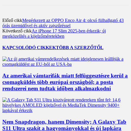
Előző cikk
Megérkezett az OPPO Enco Air 4: olcsó fülhallgató 43
órás üzemidővel és aktív zajszűréssel
Következő cikk
Az iPhone 17 Slim 2025-ben érkezik; új
megközelítés a kijelzőméretekben
KAPCSOLÓDÓ CIKKEK
TÖBB A SZERZŐTŐL
Az amerikai vámtarifák miatt felfüggesztésre kerül a
csomagküldés több európai országból; a posta
rendszerei nem tudtak időben alkalmazkodni
Nem Snapdragon, hanem Dimensity; A Galaxy Tab
S11 Ultra szakít a hagyományokkal és új lapkára