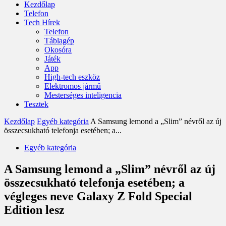
Kezdőlap
Telefon
Tech Hírek
Telefon
Táblagép
Okosóra
Játék
App
High-tech eszköz
Elektromos jármű
Mesterséges inteligencia
Tesztek
Kezdőlap
Egyéb kategória
A Samsung lemond a „Slim” névről az új
összecsukható telefonja esetében; a...
Egyéb kategória
A Samsung lemond a „Slim” névről az új
összecsukható telefonja esetében; a
végleges neve Galaxy Z Fold Special
Edition lesz