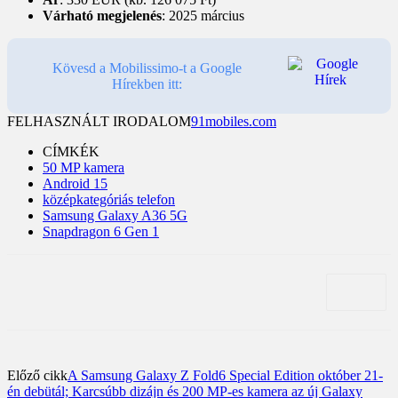
Várható megjelenés
: 2025 március
Kövesd a Mobilissimo-t a Google
Hírekben itt:
FELHASZNÁLT IRODALOM
91mobiles.com
CÍMKÉK
50 MP kamera
Android 15
középkategóriás telefon
Samsung Galaxy A36 5G
Snapdragon 6 Gen 1
Előző cikk
A Samsung Galaxy Z Fold6 Special Edition október 21-
én debütál; Karcsúbb dizájn és 200 MP-es kamera az új Galaxy