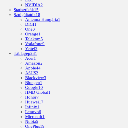
LG
1
NVIDIA
2
Statisztikák
15
Szolgáltatók
18
Antenna Hungária
1
DIGI
1
One
3
Orange
1
Telekom
5
Vodafone
9
Yettel
3
Táblagép
231
Acer
1
Amazon
2
Apple
44
ASUS
2
Blackview
3
Bluegen
1
Google
10
HMD Global
1
Honor
7
Huawei
17
Infinix
1
Lenovo
6
Microsoft
1
Nubia
5
OnePlus
19