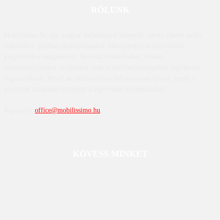
RÓLUNK
Mobilissimo.hu egy magyar technológiai hírportál, amely főként mobil
eszközökre, például okostelefonokra, táblagépekre és kapcsolódó
kiegészítőkre összpontosít. Az oldal értékeléseket, híreket,
összehasonlításokat és tippeket nyújt a mobiltechnológiával foglalkozó
fogyasztóknak. Mivel az oldal tartalma folyamatosan frissül, ennek a
közvetlen látogatása biztosítja a legfrissebb információkat.
Kapcsolat:
office@mobilissimo.hu
KÖVESS MINKET