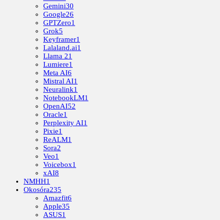
Gemini
30
Google
26
GPTZero
1
Grok
5
Keyframer
1
Lalaland.ai
1
Llama 2
1
Lumiere
1
Meta AI
6
Mistral AI
1
Neuralink
1
NotebookLM
1
OpenAI
52
Oracle
1
Perplexity AI
1
Pixie
1
ReALM
1
Sora
2
Veo
1
Voicebox
1
xAI
8
NMHH
1
Okosóra
235
Amazfit
6
Apple
35
ASUS
1