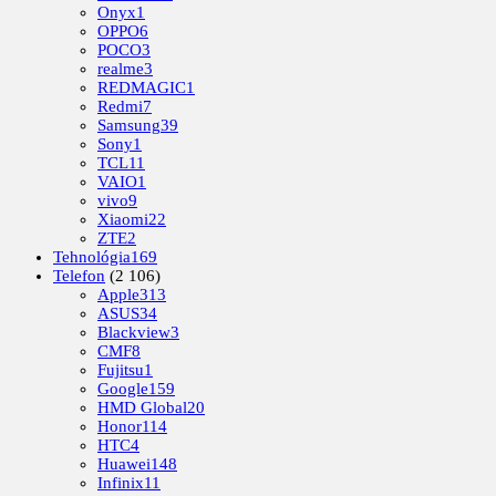
Onyx
1
OPPO
6
POCO
3
realme
3
REDMAGIC
1
Redmi
7
Samsung
39
Sony
1
TCL
11
VAIO
1
vivo
9
Xiaomi
22
ZTE
2
Tehnológia
169
Telefon
(2 106)
Apple
313
ASUS
34
Blackview
3
CMF
8
Fujitsu
1
Google
159
HMD Global
20
Honor
114
HTC
4
Huawei
148
Infinix
11