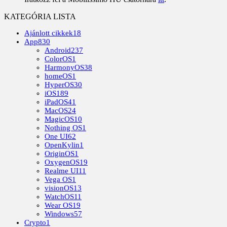
KATEGÓRIA LISTA
Ajánlott cikkek
18
App
830
Android
237
ColorOS
1
HarmonyOS
38
homeOS
1
HyperOS
30
iOS
189
iPadOS
41
MacOS
24
MagicOS
10
Nothing OS
1
One UI
62
OpenKylin
1
OriginOS
1
OxygenOS
19
Realme UI
11
Vega OS
1
visionOS
13
WatchOS
11
Wear OS
19
Windows
57
Crypto
1