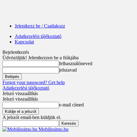
Jelentkezz be / Csatlakozz
Adatkezelési tájékoztató
Kapcsolat
Bejelentkezés
Üdvözöljük! Jelentkezzen be a fiókjába
felhasználóneved
jelszavad
Forgot your password? Get help
Adatkezelési tájékoztató
Jelszó visszaállítás
Jelszó visszaállítás
e-mail címed
A jelszót email-ben küldjük el.
Mobilissimo.hu