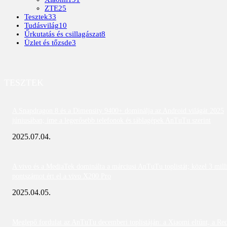
ZTE
25
Tesztek
33
Tudásvilág
10
Űrkutatás és csillagászat
8
Üzlet és tőzsde
3
TESZTEK
A Snapdragon 8 és a Dimensity 9400+ dominálja az Android világát 2025
júniusában; íme a legerősebb telefonok és táblagépek AnTuTu szerint
2025.07.04.
A vivo és a MediaTek dominálta a márciusi AnTuTu toplistát; közel 3 mill
pontszámot ért el a vivo X200 Pro
2025.04.05.
Meglepő fordulat az AnTuTu decemberi toplistáján: a Xiaomi eltűnt, a Re