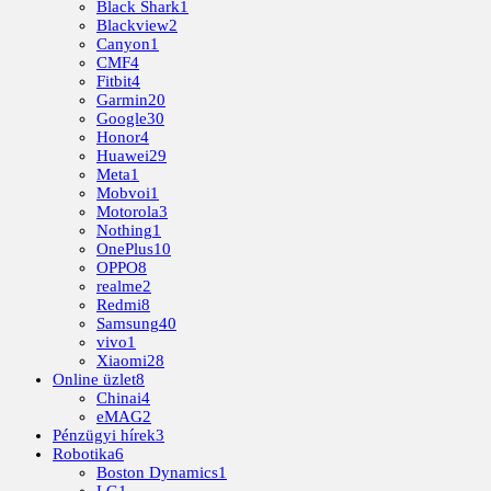
Black Shark
1
Blackview
2
Canyon
1
CMF
4
Fitbit
4
Garmin
20
Google
30
Honor
4
Huawei
29
Meta
1
Mobvoi
1
Motorola
3
Nothing
1
OnePlus
10
OPPO
8
realme
2
Redmi
8
Samsung
40
vivo
1
Xiaomi
28
Online üzlet
8
Chinai
4
eMAG
2
Pénzügyi hírek
3
Robotika
6
Boston Dynamics
1