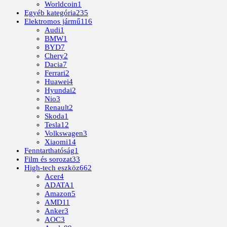
Worldcoin
1
Egyéb kategória
235
Elektromos jármű
116
Audi
1
BMW
1
BYD
7
Chery
2
Dacia
7
Ferrari
2
Huawei
4
Hyundai
2
Nio
3
Renault
2
Skoda
1
Tesla
12
Volkswagen
3
Xiaomi
14
Fenntarthatóság
1
Film és sorozat
33
High-tech eszköz
662
Acer
4
ADATA
1
Amazon
5
AMD
11
Anker
3
AOC
3