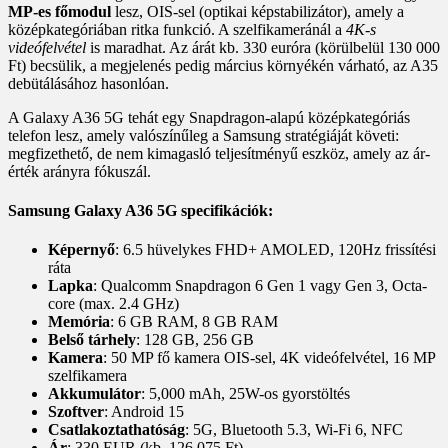
MP-es főmodul
lesz, OIS-sel (optikai képstabilizátor), amely a
középkategóriában ritka funkció. A szelfikameránál a
4K-s
videófelvétel
is maradhat. Az árát kb. 330 euróra (körülbelül 130 000
Ft) becsülik, a megjelenés pedig március környékén várható, az A35
debütálásához hasonlóan.
A Galaxy A36 5G tehát egy Snapdragon-alapú középkategóriás
telefon lesz, amely valószínűleg a Samsung stratégiáját követi:
megfizethető, de nem kimagasló teljesítményű eszköz, amely az ár-
érték arányra fókuszál.
Samsung Galaxy A36 5G specifikációk:
Képernyő
: 6.5 hüvelykes FHD+ AMOLED, 120Hz frissítési
ráta
Lapka
: Qualcomm Snapdragon 6 Gen 1 vagy Gen 3, Octa-
core (max. 2.4 GHz)
Memória
: 6 GB RAM, 8 GB RAM
Belső tárhely
: 128 GB, 256 GB
Kamera
: 50 MP fő kamera OIS-sel, 4K videófelvétel, 16 MP
szelfikamera
Akkumulátor
: 5,000 mAh, 25W-os gyorstöltés
Szoftver
: Android 15
Csatlakoztathatóság
: 5G, Bluetooth 5.3, Wi-Fi 6, NFC
Ár
: 330 EUR (kb. 126 075 Ft)