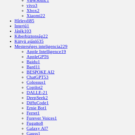
ViewSonic
1
vivo
3
Xbox
2
Xiaomi
22
Hírlevél
85
Interjú
1
Játék
103
Kiberbiztonság
22
Kütyü ajánló
35
Mesterséges inteligencia
229
Apple Intelligence
19
AppleGPT
6
Baidu
1
Bard
11
BESPOKE AI
2
ChatGPT
53
Colossus
1
Copilot
2
DALLE-2
1
DeepSeek
2
DiffuCode
1
Ernie Bot
1
Ferret
1
Forever Voices
1
Fugatto
8
Galaxy AI
7
Gauss
1