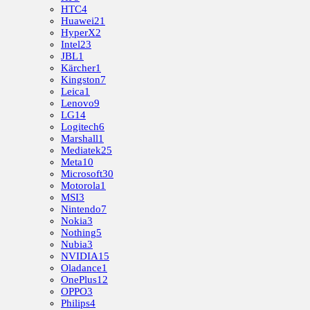
HTC
4
Huawei
21
HyperX
2
Intel
23
JBL
1
Kärcher
1
Kingston
7
Leica
1
Lenovo
9
LG
14
Logitech
6
Marshall
1
Mediatek
25
Meta
10
Microsoft
30
Motorola
1
MSI
3
Nintendo
7
Nokia
3
Nothing
5
Nubia
3
NVIDIA
15
Oladance
1
OnePlus
12
OPPO
3
Philips
4