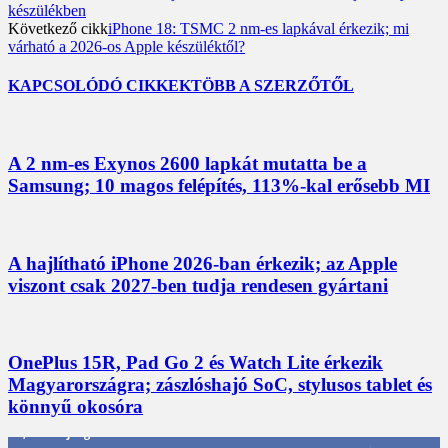
készülékben
Következő cikk
iPhone 18: TSMC 2 nm-es lapkával érkezik; mi
várható a 2026-os Apple készüléktől?
KAPCSOLÓDÓ CIKKEK
TÖBB A SZERZŐTŐL
A 2 nm-es Exynos 2600 lapkát mutatta be a
Samsung; 10 magos felépítés, 113%-kal erősebb MI
A hajlítható iPhone 2026-ban érkezik; az Apple
viszont csak 2027-ben tudja rendesen gyártani
OnePlus 15R, Pad Go 2 és Watch Lite érkezik
Magyarországra; zászlóshajó SoC, stylusos tablet és
könnyű okosóra
3,452
Rajongók