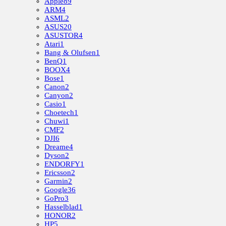
Apple
89
ARM
4
ASML
2
ASUS
20
ASUSTOR
4
Atari
1
Bang & Olufsen
1
BenQ
1
BOOX
4
Bose
1
Canon
2
Canyon
2
Casio
1
Choetech
1
Chuwi
1
CMF
2
DJI
6
Dreame
4
Dyson
2
ENDORFY
1
Ericsson
2
Garmin
2
Google
36
GoPro
3
Hasselblad
1
HONOR
2
HP
5