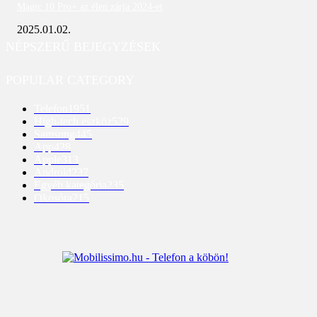
Magic 10 Pro+ az élen zárja 2024-et
2025.01.02.
NÉPSZERŰ BEJEGYZÉSEK
POPULAR CATEGORY
Telefon
1951
High-tech eszköz
529
Samsung
445
App
428
Apple
313
Android
237
Egyéb kategória
235
Okosóra
215