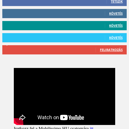
TETSZIK
412
Követő
KÖVETÉS
59
Követő
KÖVETÉS
101
Követő
KÖVETÉS
2,589
Feliratkozó
FELIRATKOZÁS
Iratkozz fel a Mobilissimo HU csatornára
itt
.