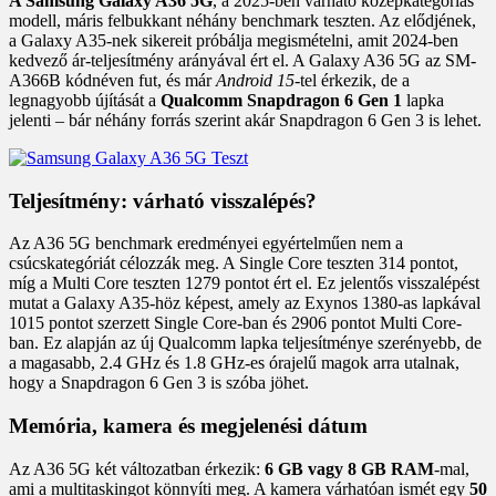
A Samsung Galaxy A36 5G
, a 2025-ben várható középkategóriás
modell, máris felbukkant néhány benchmark teszten. Az elődjének,
a Galaxy A35-nek sikereit próbálja megismételni, amit 2024-ben
kedvező ár-teljesítmény arányával ért el. A Galaxy A36 5G az SM-
A366B kódnéven fut, és már
Android 15
-tel érkezik, de a
legnagyobb újítását a
Qualcomm Snapdragon 6 Gen 1
lapka
jelenti – bár néhány forrás szerint akár Snapdragon 6 Gen 3 is lehet.
Teljesítmény: várható visszalépés?
Az A36 5G benchmark eredményei egyértelműen nem a
csúcskategóriát célozzák meg. A Single Core teszten 314 pontot,
míg a Multi Core teszten 1279 pontot ért el. Ez jelentős visszalépést
mutat a Galaxy A35-höz képest, amely az Exynos 1380-as lapkával
1015 pontot szerzett Single Core-ban és 2906 pontot Multi Core-
ban. Ez alapján az új Qualcomm lapka teljesítménye szerényebb, de
a magasabb, 2.4 GHz és 1.8 GHz-es órajelű magok arra utalnak,
hogy a Snapdragon 6 Gen 3 is szóba jöhet.
Memória, kamera és megjelenési dátum
Az A36 5G két változatban érkezik:
6 GB vagy 8 GB RAM
-mal,
ami a multitaskingot könnyíti meg. A kamera várhatóan ismét egy
50