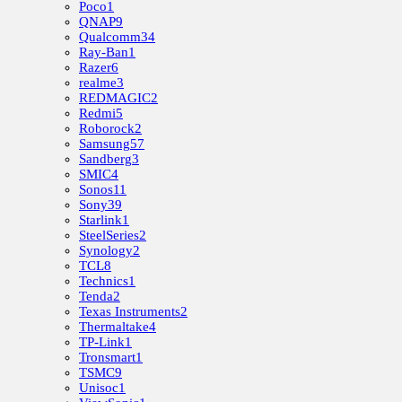
Poco
1
QNAP
9
Qualcomm
34
Ray-Ban
1
Razer
6
realme
3
REDMAGIC
2
Redmi
5
Roborock
2
Samsung
57
Sandberg
3
SMIC
4
Sonos
11
Sony
39
Starlink
1
SteelSeries
2
Synology
2
TCL
8
Technics
1
Tenda
2
Texas Instruments
2
Thermaltake
4
TP-Link
1
Tronsmart
1
TSMC
9
Unisoc
1