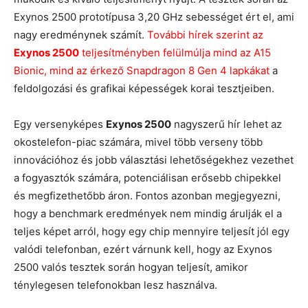
Exynos 2500 prototípusa 3,20 GHz sebességet ért el, ami
nagy eredménynek számít.
További hírek szerint az
Exynos 2500
teljesítményben felülmúlja mind az A15
Bionic, mind az érkező Snapdragon 8 Gen 4 lapkákat
a
feldolgozási és grafikai képességek korai tesztjeiben.
Egy versenyképes
Exynos 2500
nagyszerű hír lehet az
okostelefon-piac számára, mivel több verseny több
innovációhoz és jobb választási lehetőségekhez vezethet
a fogyasztók számára, potenciálisan erősebb chipekkel
és megfizethetőbb áron. Fontos azonban megjegyezni,
hogy a benchmark eredmények nem mindig árulják el a
teljes képet arról, hogy egy chip mennyire teljesít jól egy
valódi telefonban, ezért várnunk kell, hogy az Exynos
2500 valós tesztek során hogyan teljesít, amikor
ténylegesen telefonokban lesz használva.