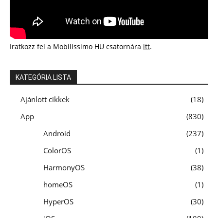
Iratkozz fel a Mobilissimo HU csatornára
itt
.
KATEGÓRIA LISTA
Ajánlott cikkek
18
App
830
Android
237
ColorOS
1
HarmonyOS
38
homeOS
1
HyperOS
30