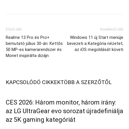
Előző cikk
Következő cikk
Realme 13 Pro és Pro+
Windows 11 új Start menüje
bemutató július 30-án: Kettős
bevezeti a Kategória nézetet;
50 MP-es kamerarendszer és
az iOS megoldását követi
Monet inspirálta dizájn
KAPCSOLÓDÓ CIKKEK
TÖBB A SZERZŐTŐL
CES 2026: Három monitor, három irány:
az LG UltraGear evo sorozat újradefiniálja
az 5K gaming kategóriát