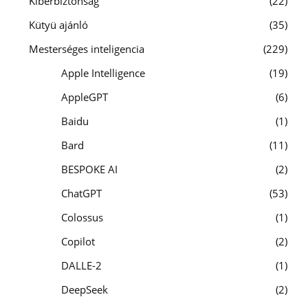
Kiberbiztonság
22
Kütyü ajánló
35
Mesterséges inteligencia
229
Apple Intelligence
19
AppleGPT
6
Baidu
1
Bard
11
BESPOKE AI
2
ChatGPT
53
Colossus
1
Copilot
2
DALLE-2
1
DeepSeek
2