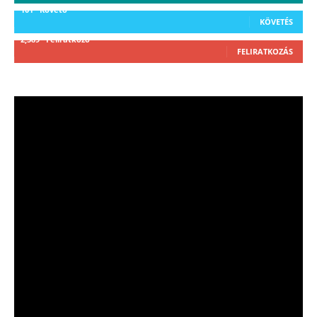
101
Követő
KÖVETÉS
2,589
Feliratkozó
FELIRATKOZÁS