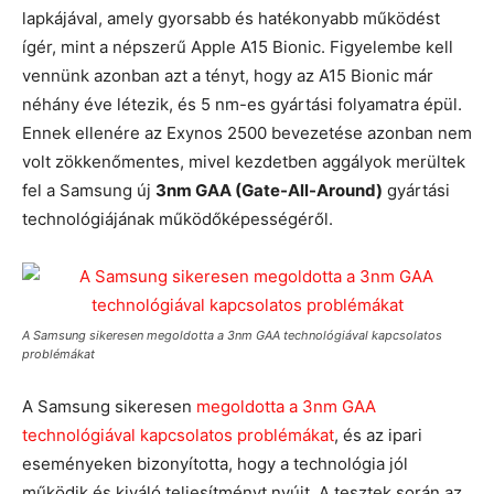
lapkájával, amely gyorsabb és hatékonyabb működést
ígér, mint a népszerű Apple A15 Bionic. Figyelembe kell
vennünk azonban azt a tényt, hogy az A15 Bionic már
néhány éve létezik, és 5 nm-es gyártási folyamatra épül.
Ennek ellenére az Exynos 2500 bevezetése azonban nem
volt zökkenőmentes, mivel kezdetben aggályok merültek
fel a Samsung új
3nm GAA (Gate-All-Around)
gyártási
technológiájának működőképességéről.
A Samsung sikeresen megoldotta a 3nm GAA technológiával kapcsolatos
problémákat
A Samsung sikeresen
megoldotta a 3nm GAA
technológiával kapcsolatos problémákat
, és az ipari
eseményeken bizonyította, hogy a technológia jól
működik és kiváló teljesítményt nyújt. A tesztek során az