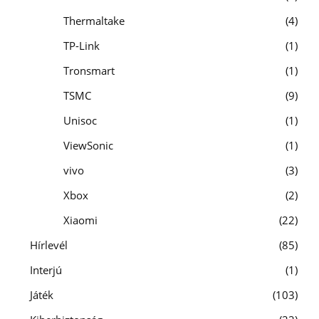
Thermaltake
4
TP-Link
1
Tronsmart
1
TSMC
9
Unisoc
1
ViewSonic
1
vivo
3
Xbox
2
Xiaomi
22
Hírlevél
85
Interjú
1
Játék
103