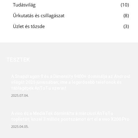
Tudásvilág
10
Űrkutatás és csillagászat
8
Üzlet és tőzsde
3
TESZTEK
A Snapdragon 8 és a Dimensity 9400+ dominálja az Android
világát 2025 júniusában; íme a legerősebb telefonok és
táblagépek AnTuTu szerint
2025.07.04.
A vivo és a MediaTek dominálta a márciusi AnTuTu
toplistát; közel 3 milliós pontszámot ért el a vivo X200 Pro
2025.04.05.