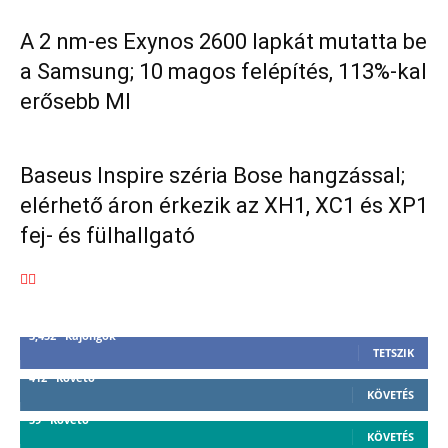
A 2 nm-es Exynos 2600 lapkát mutatta be
a Samsung; 10 magos felépítés, 113%-kal
erősebb MI
Baseus Inspire széria Bose hangzással;
elérhető áron érkezik az XH1, XC1 és XP1
fej- és fülhallgató
3,452
Rajongók
TETSZIK
412
Követő
KÖVETÉS
59
Követő
KÖVETÉS