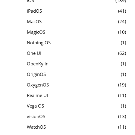
iOS
189
iPadOS
41
MacOS
24
MagicOS
10
Nothing OS
1
One UI
62
OpenKylin
1
OriginOS
1
OxygenOS
19
Realme UI
11
Vega OS
1
visionOS
13
WatchOS
11