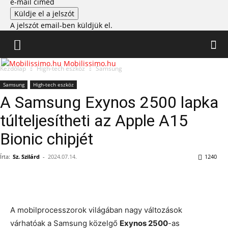
e-mail címed
A jelszót email-ben küldjük el.
Mobilissimo.hu
Kezdőlap
High-tech eszköz
Samsung
Samsung
High-tech eszköz
A Samsung Exynos 2500 lapka
túlteljesítheti az Apple A15
Bionic chipjét
Írta:
Sz. Szilárd
-
2024.07.14.
1240
A mobilprocesszorok világában nagy változások
várhatóak a Samsung közelgő
Exynos 2500
-as