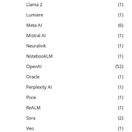
Llama 2
1
Lumiere
1
Meta AI
6
Mistral AI
1
Neuralink
1
NotebookLM
1
OpenAI
52
Oracle
1
Perplexity AI
1
Pixie
1
ReALM
1
Sora
2
Veo
1