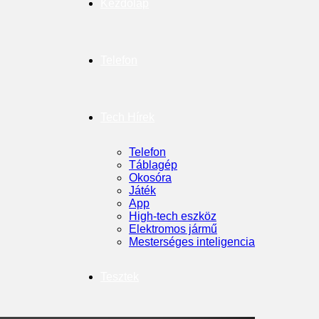
Kezdőlap
Telefon
Tech Hírek
Telefon
Táblagép
Okosóra
Játék
App
High-tech eszköz
Elektromos jármű
Mesterséges inteligencia
Tesztek