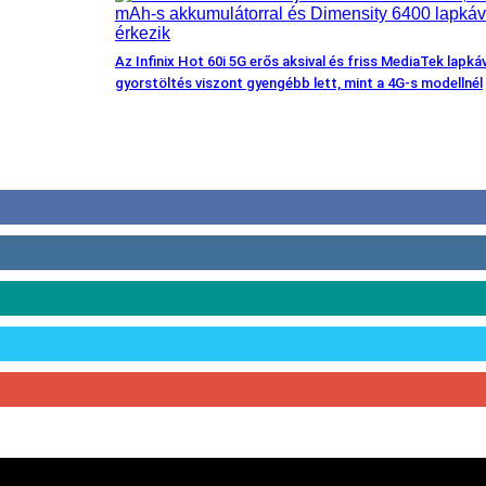
Az Infinix Hot 60i 5G erős aksival és friss MediaTek lapkáv
gyorstöltés viszont gyengébb lett, mint a 4G-s modellnél