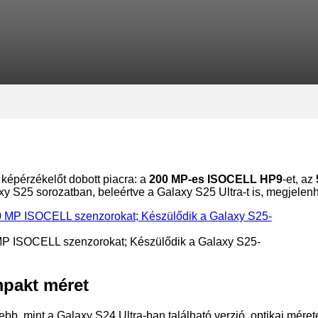
épérzékelőt dobott piacra: a
200 MP-es ISOCELL HP9
-et, az
xy S25 sorozatban, beleértve a Galaxy S25 Ultra-t is, megjelen
MP ISOCELL szenzorokat; Készülődik a Galaxy S25-
pakt méret
, mint a Galaxy S24 Ultra-ban található verzió, optikai mérete