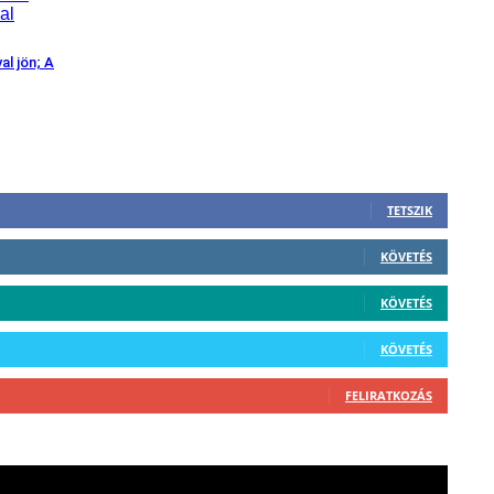
al jön; A
TETSZIK
KÖVETÉS
KÖVETÉS
KÖVETÉS
FELIRATKOZÁS