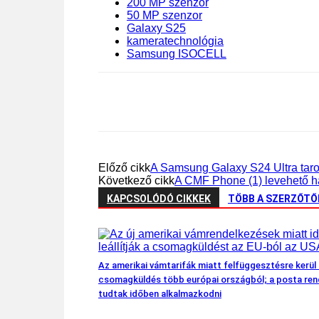
200 MP szenzor
50 MP szenzor
Galaxy S25
kameratechnológia
Samsung ISOCELL
Előző cikk
A Samsung Galaxy S24 Ultra tarol
Következő cikk
A CMF Phone (1) levehető hát
KAPCSOLÓDÓ CIKKEK
TÖBB A SZERZŐTŐ
Az amerikai vámtarifák miatt felfüggesztésre kerül 
csomagküldés több európai országból; a posta ren
tudtak időben alkalmazkodni