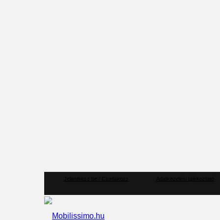
Jelentkezz be / Csatlakozz
Adatkezelési tájékoztató
Mobilissimo.hu