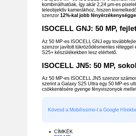
kombinálhatóak, így akár 2,24 μm-es pixelek
teleobjektív kamerákhoz, hiszen kiemelkedő
szenzor
12%-kal jobb fényérzékenységge
ISOCELL GNJ: 50 MP, fejle
Az 50 MP-es ISOCELL GNJ egy továbbfejlesz
szenzor javított tükröződésmentes réteggel
S25+ készülékekben lesz elérhető.
ISOCELL JN5: 50 MP, sokol
Az 50 MP-es ISOCELL JN5 szenzor számos fel
szerint a Galaxy S25 Ultra egy 50 MP-es ul
csökkentésére gyenge fényviszonyok mellet
Kövesd a Mobilissimo-t a Google Hírekben
CÍMKÉK