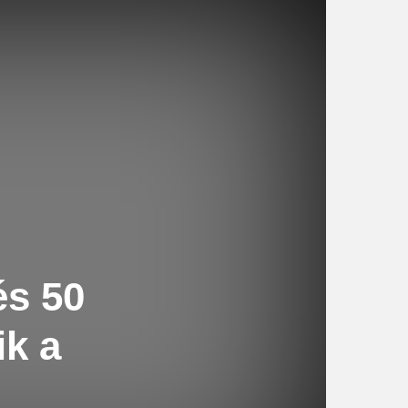
és 50
k a