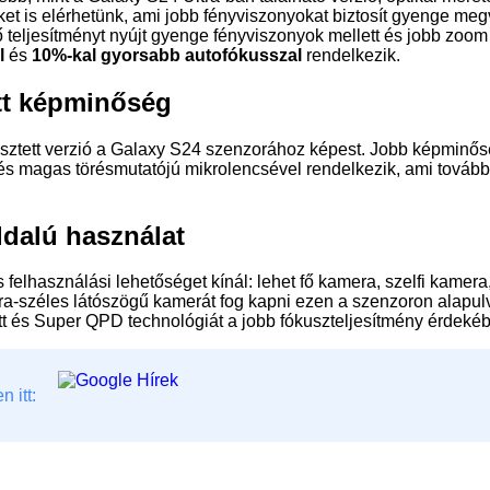
et is elérhetünk, ami jobb fényviszonyokat biztosít gyenge meg
 teljesítményt nyújt gyenge fényviszonyok mellett és jobb zoom
l
és
10%-kal gyorsabb autofókusszal
rendelkezik.
tt képminőség
tett verzió a Galaxy S24 szenzorához képest. Jobb képminősé
 és magas törésmutatójú mikrolencsével rendelkezik, ami továb
dalú használat
használási lehetőséget kínál: lehet fő kamera, szelfi kamera,
tra-széles látószögű kamerát fog kapni ezen a szenzoron alapu
t és Super QPD technológiát a jobb fókuszteljesítmény érdeké
 itt: