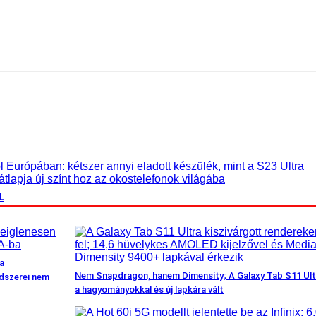
 Európában: kétszer annyi eladott készülék, mint a S23 Ultra
lapja új színt hoz az okostelefonok világába
L
a
Nem Snapdragon, hanem Dimensity; A Galaxy Tab S11 Ult
dszerei nem
a hagyományokkal és új lapkára vált