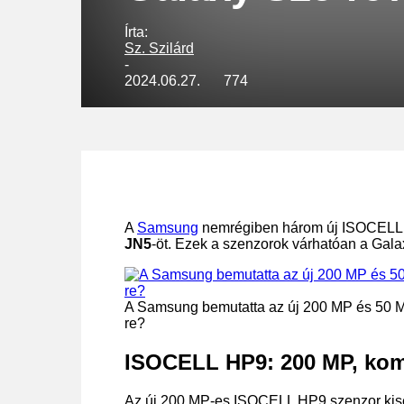
Írta:
Sz. Szilárd
-
2024.06.27.
774
A
Samsung
nemrégiben három új ISOCELL k
JN5
-öt. Ezek a szenzorok várhatóan a Gala
A Samsung bemutatta az új 200 MP és 50 
re?
ISOCELL HP9: 200 MP, kom
Az új 200 MP-es ISOCELL HP9 szenzor kisebb