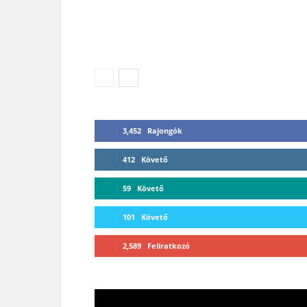
3,452
Rajongók
412
Követő
59
Követő
101
Követő
2,589
Feliratkozó