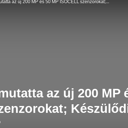
atta az új 200 MP és 50 MP ISOCELL szenzorokat;...
utatta az új 200 MP 
enzorokat; Készülődi
?