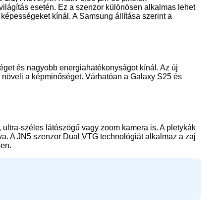
világítás esetén. Ez a szenzor különösen alkalmas lehet
 képességeket kínál. A Samsung állítása szerint a
get és nagyobb energiahatékonyságot kínál. Az új
b növeli a képminőséget. Várhatóan a Galaxy S25 és
 ultra-széles látószögű vagy zoom kamera is. A pletykák
lva. A JN5 szenzor Dual VTG technológiát alkalmaz a zaj
ben.