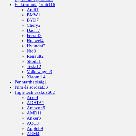
Elektromos jármű
116
Audi
1
BMW
1
BYD
7
Chery
2
Dacia
7
Ferrari
2
Huawei
4
Hyundai
2
Nio
3
Renault
2
Skoda
1
Tesla
12
Volkswagen
3
Xiaomi
14
Fenntarthatóság
1
Film és sorozat
33
High-tech eszköz
662
Acer
4
ADATA
1
Amazon
5
AMD
11
Anker
3
AOC
3
Apple
89
ARM
4