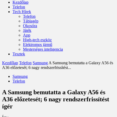
Kezdőlap
Telefon
Tech Hírek
Telefon
Táblagép
Okosóra
Játék
App
High-tech eszköz
Elektromos jármű
Mesterséges inteligencia
Tesztek
Kezdőlap
Telefon
Samsung
A Samsung bemutatta a Galaxy A56 és
A36 előzetesét; 6 nagy rendszerfrissítést...
Samsung
Telefon
A Samsung bemutatta a Galaxy A56 és
A36 előzetesét; 6 nagy rendszerfrissítést
ígér