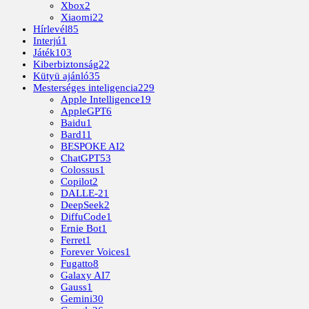
Xbox
2
Xiaomi
22
Hírlevél
85
Interjú
1
Játék
103
Kiberbiztonság
22
Kütyü ajánló
35
Mesterséges inteligencia
229
Apple Intelligence
19
AppleGPT
6
Baidu
1
Bard
11
BESPOKE AI
2
ChatGPT
53
Colossus
1
Copilot
2
DALLE-2
1
DeepSeek
2
DiffuCode
1
Ernie Bot
1
Ferret
1
Forever Voices
1
Fugatto
8
Galaxy AI
7
Gauss
1
Gemini
30