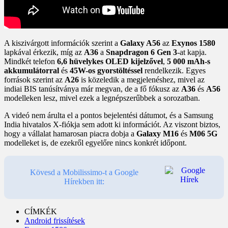
A kiszivárgott információk szerint a
Galaxy A56
az
Exynos 1580
lapkával érkezik, míg az
A36
a
Snapdragon 6 Gen 3
-at kapja.
Mindkét telefon
6,6 hüvelykes OLED kijelzővel
,
5 000 mAh-s
akkumulátorral
és
45W-os gyorstöltéssel
rendelkezik. Egyes
források szerint az
A26
is közeledik a megjelenéshez, mivel az
indiai BIS tanúsítványa már megvan, de a fő fókusz az
A36
és
A56
modelleken lesz, mivel ezek a legnépszerűbbek a sorozatban.
A videó nem árulta el a pontos bejelentési dátumot, és a Samsung
India hivatalos X-fiókja sem adott ki információt. Az viszont biztos,
hogy a vállalat hamarosan piacra dobja a
Galaxy M16
és
M06 5G
modelleket is, de ezekről egyelőre nincs konkrét időpont.
Kövesd a Mobilissimo-t a Google
Hírekben itt:
CÍMKÉK
Android frissítések