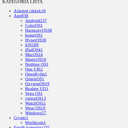
KATEGÓRIA LISTA
Ajánlott cikkek
18
App
830
Android
237
ColorOS
1
HarmonyOS
38
homeOS
1
HyperOS
30
iOS
189
iPadOS
41
MacOS
24
MagicOS
10
Nothing OS
1
One UI
62
OpenKylin
1
OriginOS
1
OxygenOS
19
Realme UI
11
Vega OS
1
visionOS
13
WatchOS
11
Wear OS
19
Windows
57
Crypto
1
Worldcoin
1
Egyéb kategória
235