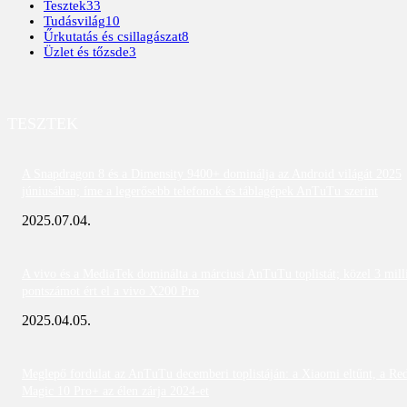
Tesztek
33
Tudásvilág
10
Űrkutatás és csillagászat
8
Üzlet és tőzsde
3
TESZTEK
A Snapdragon 8 és a Dimensity 9400+ dominálja az Android világát 2025
júniusában; íme a legerősebb telefonok és táblagépek AnTuTu szerint
2025.07.04.
A vivo és a MediaTek dominálta a márciusi AnTuTu toplistát; közel 3 mill
pontszámot ért el a vivo X200 Pro
2025.04.05.
Meglepő fordulat az AnTuTu decemberi toplistáján: a Xiaomi eltűnt, a Re
Magic 10 Pro+ az élen zárja 2024-et