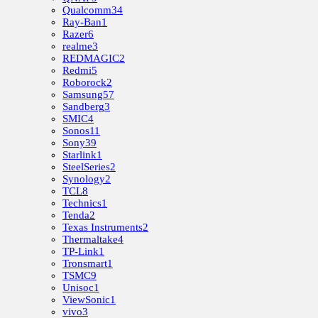
Qualcomm
34
Ray-Ban
1
Razer
6
realme
3
REDMAGIC
2
Redmi
5
Roborock
2
Samsung
57
Sandberg
3
SMIC
4
Sonos
11
Sony
39
Starlink
1
SteelSeries
2
Synology
2
TCL
8
Technics
1
Tenda
2
Texas Instruments
2
Thermaltake
4
TP-Link
1
Tronsmart
1
TSMC
9
Unisoc
1
ViewSonic
1
vivo
3