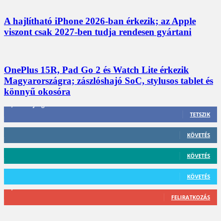
A hajlítható iPhone 2026-ban érkezik; az Apple
viszont csak 2027-ben tudja rendesen gyártani
OnePlus 15R, Pad Go 2 és Watch Lite érkezik
Magyarországra; zászlóshajó SoC, stylusos tablet és
könnyű okosóra
3,452
Rajongók
TETSZIK
412
Követő
KÖVETÉS
59
Követő
KÖVETÉS
101
Követő
KÖVETÉS
2,589
Feliratkozó
FELIRATKOZÁS