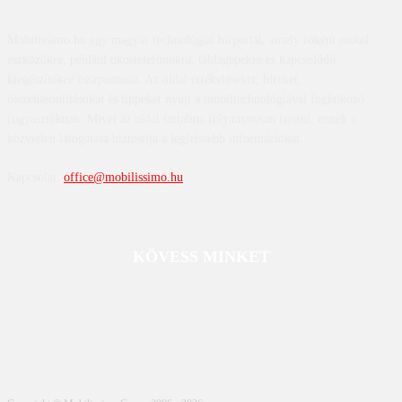
Mobilissimo.hu egy magyar technológiai hírportál, amely főként mobil
eszközökre, például okostelefonokra, táblagépekre és kapcsolódó
kiegészítőkre összpontosít. Az oldal értékeléseket, híreket,
összehasonlításokat és tippeket nyújt a mobiltechnológiával foglalkozó
fogyasztóknak. Mivel az oldal tartalma folyamatosan frissül, ennek a
közvetlen látogatása biztosítja a legfrissebb információkat.
Kapcsolat:
office@mobilissimo.hu
KÖVESS MINKET