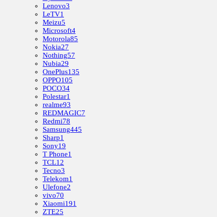
Lenovo
3
LeTV
1
Meizu
5
Microsoft
4
Motorola
85
Nokia
27
Nothing
57
Nubia
29
OnePlus
135
OPPO
105
POCO
34
Polestar
1
realme
93
REDMAGIC
7
Redmi
78
Samsung
445
Sharp
1
Sony
19
T Phone
1
TCL
12
Tecno
3
Telekom
1
Ulefone
2
vivo
70
Xiaomi
191
ZTE
25