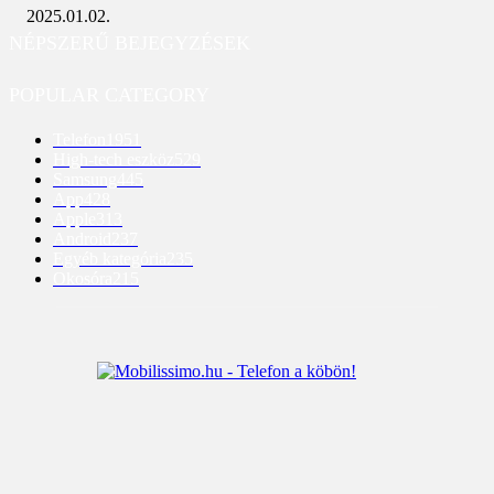
2025.01.02.
NÉPSZERŰ BEJEGYZÉSEK
POPULAR CATEGORY
Telefon
1951
High-tech eszköz
529
Samsung
445
App
428
Apple
313
Android
237
Egyéb kategória
235
Okosóra
215