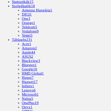
Statisztikák
15
Szolgáltatók
18
Antenna Hungária
1
DIGI
1
One
3
Orange
1
Telekom
5
Vodafone
9
Yettel
3
Táblagép
231
Acer
1
Amazon
2
Apple
44
ASUS
2
Blackview
3
Bluegen
1
Google
10
HMD Global
1
Honor
7
Huawei
17
Infinix
1
Lenovo
6
Microsoft
1
Nubia
5
OnePlus
19
Onyx
1