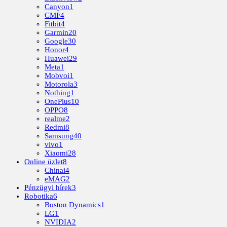
Canyon
1
CMF
4
Fitbit
4
Garmin
20
Google
30
Honor
4
Huawei
29
Meta
1
Mobvoi
1
Motorola
3
Nothing
1
OnePlus
10
OPPO
8
realme
2
Redmi
8
Samsung
40
vivo
1
Xiaomi
28
Online üzlet
8
Chinai
4
eMAG
2
Pénzügyi hírek
3
Robotika
6
Boston Dynamics
1
LG
1
NVIDIA
2