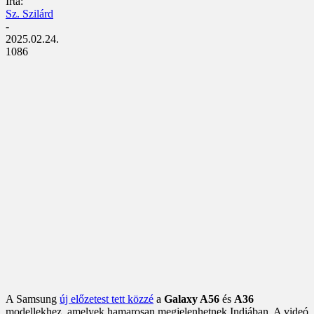
Írta:
Sz. Szilárd
-
2025.02.24.
1086
A Samsung
új előzetest tett közzé
a
Galaxy A56
és
A36
modellekhez, amelyek hamarosan megjelenhetnek Indiában. A videó