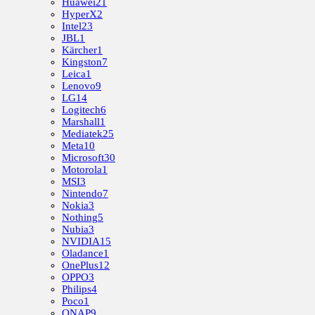
Huawei
21
HyperX
2
Intel
23
JBL
1
Kärcher
1
Kingston
7
Leica
1
Lenovo
9
LG
14
Logitech
6
Marshall
1
Mediatek
25
Meta
10
Microsoft
30
Motorola
1
MSI
3
Nintendo
7
Nokia
3
Nothing
5
Nubia
3
NVIDIA
15
Oladance
1
OnePlus
12
OPPO
3
Philips
4
Poco
1
QNAP
9