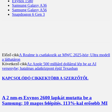
Exynos 1580
Samsung Galaxy A36
Samsung Galaxy A56
Snapdragon 6 Gen 3
Előző cikk
A Realme is csatlakozik az MWC 2025-höz; Ultra modell
a láthatáron
Következő cikk
Az Apple 500 milliárd dollárral lép be az AI
versenybe; hatalmas adatközpont épül Texasban
KAPCSOLÓDÓ CIKKEK
TÖBB A SZERZŐTŐL
A 2 nm-es Exynos 2600 lapkát mutatta be a
Samsung; 10 magos felépítés, 113%-kal erősebb MI