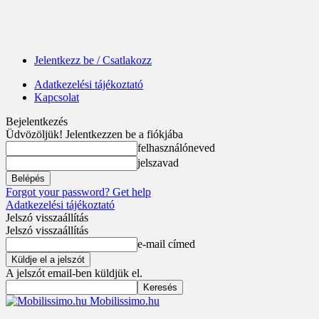
Jelentkezz be / Csatlakozz
Adatkezelési tájékoztató
Kapcsolat
Bejelentkezés
Üdvözöljük! Jelentkezzen be a fiókjába
felhasználóneved
jelszavad
Forgot your password? Get help
Adatkezelési tájékoztató
Jelszó visszaállítás
Jelszó visszaállítás
e-mail címed
A jelszót email-ben küldjük el.
Mobilissimo.hu