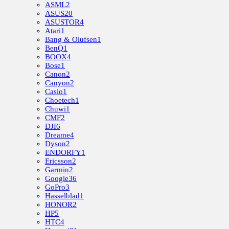
ASML
2
ASUS
20
ASUSTOR
4
Atari
1
Bang & Olufsen
1
BenQ
1
BOOX
4
Bose
1
Canon
2
Canyon
2
Casio
1
Choetech
1
Chuwi
1
CMF
2
DJI
6
Dreame
4
Dyson
2
ENDORFY
1
Ericsson
2
Garmin
2
Google
36
GoPro
3
Hasselblad
1
HONOR
2
HP
5
HTC
4