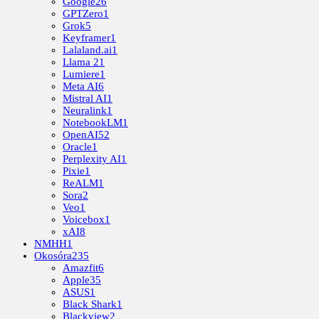
Google
26
GPTZero
1
Grok
5
Keyframer
1
Lalaland.ai
1
Llama 2
1
Lumiere
1
Meta AI
6
Mistral AI
1
Neuralink
1
NotebookLM
1
OpenAI
52
Oracle
1
Perplexity AI
1
Pixie
1
ReALM
1
Sora
2
Veo
1
Voicebox
1
xAI
8
NMHH
1
Okosóra
235
Amazfit
6
Apple
35
ASUS
1
Black Shark
1
Blackview
2