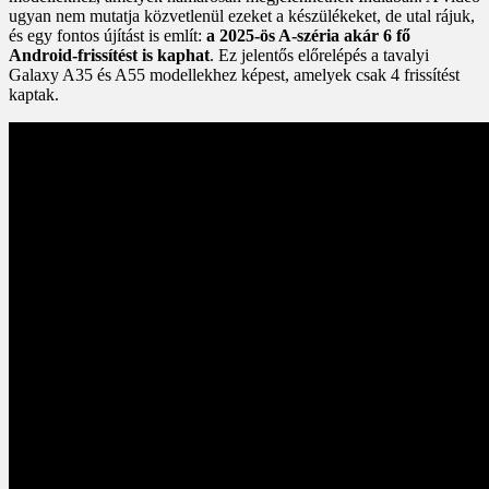
ugyan nem mutatja közvetlenül ezeket a készülékeket, de utal rájuk,
és egy fontos újítást is említ:
a 2025-ös A-széria akár 6 fő
Android-frissítést is kaphat
. Ez jelentős előrelépés a tavalyi
Galaxy A35 és A55 modellekhez képest, amelyek csak 4 frissítést
kaptak.