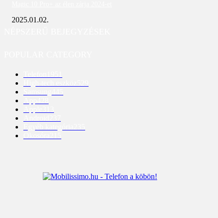
Magic 10 Pro+ az élen zárja 2024-et
2025.01.02.
NÉPSZERŰ BEJEGYZÉSEK
POPULAR CATEGORY
Telefon
1951
High-tech eszköz
529
Samsung
445
App
428
Apple
313
Android
237
Egyéb kategória
235
Okosóra
215