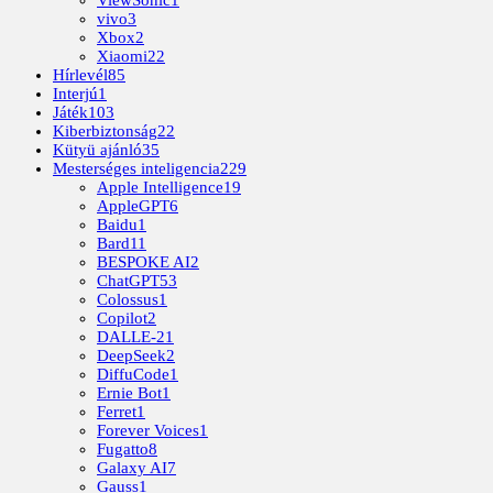
ViewSonic
1
vivo
3
Xbox
2
Xiaomi
22
Hírlevél
85
Interjú
1
Játék
103
Kiberbiztonság
22
Kütyü ajánló
35
Mesterséges inteligencia
229
Apple Intelligence
19
AppleGPT
6
Baidu
1
Bard
11
BESPOKE AI
2
ChatGPT
53
Colossus
1
Copilot
2
DALLE-2
1
DeepSeek
2
DiffuCode
1
Ernie Bot
1
Ferret
1
Forever Voices
1
Fugatto
8
Galaxy AI
7
Gauss
1