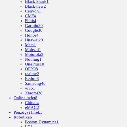
Black Shark
1
Blackview
2
Canyon
1
CMF
4
Fitbit
4
Garmin
20
Google
30
Honor
4
Huawei
29
Meta
1
Mobvoi
1
Motorola
3
Nothing
1
OnePlus
10
OPPO
8
realme
2
Redmi
8
Samsung
40
vivo
1
Xiaomi
28
Online üzlet
8
Chinai
4
eMAG
2
Pénzügyi hírek
3
Robotika
6
Boston Dynamics
1
LG
1