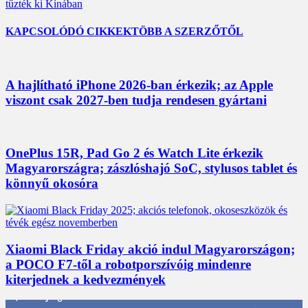
tűzték ki Kínában
KAPCSOLÓDÓ CIKKEK
TÖBB A SZERZŐTŐL
A hajlítható iPhone 2026-ban érkezik; az Apple
viszont csak 2027-ben tudja rendesen gyártani
OnePlus 15R, Pad Go 2 és Watch Lite érkezik
Magyarországra; zászlóshajó SoC, stylusos tablet és
könnyű okosóra
Xiaomi Black Friday akció indul Magyarországon;
a POCO F7-től a robotporszívóig mindenre
kiterjednek a kedvezmények
3,452
Rajongók