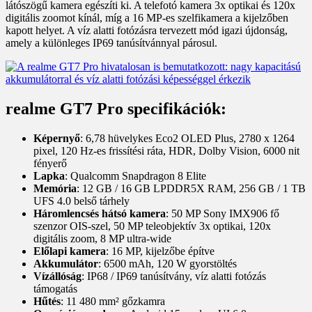
látószögű kamera egészíti ki. A telefotó kamera 3x optikai és 120x
digitális zoomot kínál, míg a 16 MP-es szelfikamera a kijelzőben
kapott helyet. A víz alatti fotózásra tervezett mód igazi újdonság,
amely a különleges IP69 tanúsítvánnyal párosul.
realme GT7 Pro specifikációk:
Képernyő
: 6,78 hüvelykes Eco2 OLED Plus, 2780 x 1264
pixel, 120 Hz-es frissítési ráta, HDR, Dolby Vision, 6000 nit
fényerő
Lapka
: Qualcomm Snapdragon 8 Elite
Memória
: 12 GB / 16 GB LPDDR5X RAM, 256 GB / 1 TB
UFS 4.0 belső tárhely
Háromlencsés hátsó kamera
: 50 MP Sony IMX906 fő
szenzor OIS-szel, 50 MP teleobjektív 3x optikai, 120x
digitális zoom, 8 MP ultra-wide
Előlapi kamera
: 16 MP, kijelzőbe építve
Akkumulátor
: 6500 mAh, 120 W gyorstöltés
Vízállóság
: IP68 / IP69 tanúsítvány, víz alatti fotózás
támogatás
Hűtés
: 11 480 mm² gőzkamra