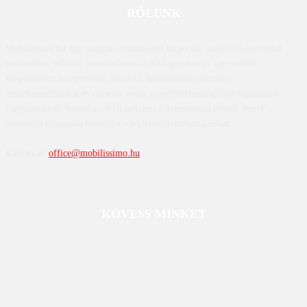
RÓLUNK
Mobilissimo.hu egy magyar technológiai hírportál, amely főként mobil
eszközökre, például okostelefonokra, táblagépekre és kapcsolódó
kiegészítőkre összpontosít. Az oldal értékeléseket, híreket,
összehasonlításokat és tippeket nyújt a mobiltechnológiával foglalkozó
fogyasztóknak. Mivel az oldal tartalma folyamatosan frissül, ennek a
közvetlen látogatása biztosítja a legfrissebb információkat.
Kapcsolat:
office@mobilissimo.hu
KÖVESS MINKET