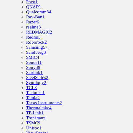
Poco
1
QNAP
9
Qualcomm
34
Ray-Ban
1
Razer
6
realme
3
REDMAGIC
2
Redmi
5
Roborock
2
Samsung
57
Sandberg
3
SMIC
4
Sonos
11
Sony
39
Starlink
1
SteelSeries
2
Synology
2
TCL
8
Technics
1
Tenda
2
Texas Instruments
2
Thermaltake
4
TP-Link
1
Tronsmart
1
TSMC
9
Unisoc
1