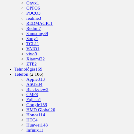
Onyx
1
OPPO
6
POCO
3
realme
3
REDMAGIC
1
Redmi
7
Samsung
39
Sony
1
TCL
11
VAIO
1
vivo
9
Xiaomi
22
ZTE
2
Tehnológia
169
Telefon
(2 106)
Apple
313
ASUS
34
Blackview
3
CMF
8
Fujitsu
1
Google
159
HMD Global
20
Honor
114
HTC
4
Huawei
148
Infinix
11