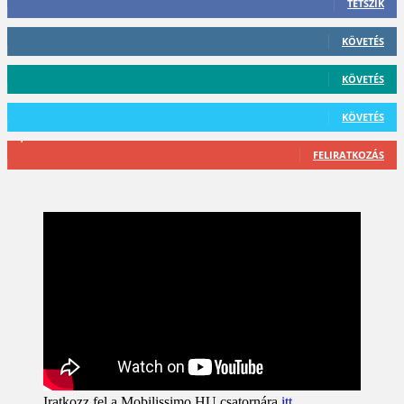
TETSZIK
412
Követő
KÖVETÉS
59
Követő
KÖVETÉS
101
Követő
KÖVETÉS
2,589
Feliratkozó
FELIRATKOZÁS
Iratkozz fel a Mobilissimo HU csatornára
itt
.