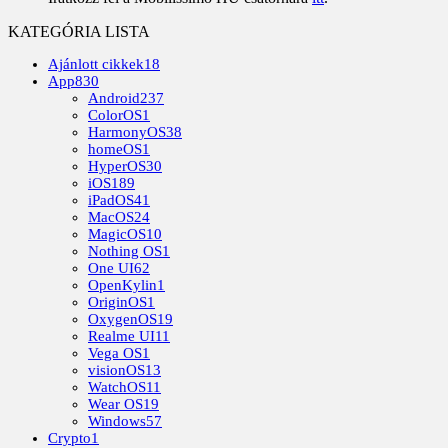
KATEGÓRIA LISTA
Ajánlott cikkek
18
App
830
Android
237
ColorOS
1
HarmonyOS
38
homeOS
1
HyperOS
30
iOS
189
iPadOS
41
MacOS
24
MagicOS
10
Nothing OS
1
One UI
62
OpenKylin
1
OriginOS
1
OxygenOS
19
Realme UI
11
Vega OS
1
visionOS
13
WatchOS
11
Wear OS
19
Windows
57
Crypto
1