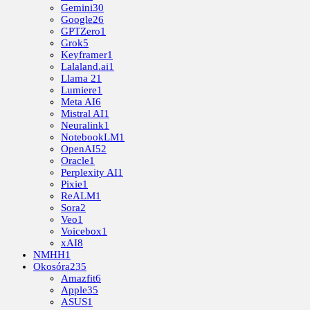
Gemini
30
Google
26
GPTZero
1
Grok
5
Keyframer
1
Lalaland.ai
1
Llama 2
1
Lumiere
1
Meta AI
6
Mistral AI
1
Neuralink
1
NotebookLM
1
OpenAI
52
Oracle
1
Perplexity AI
1
Pixie
1
ReALM
1
Sora
2
Veo
1
Voicebox
1
xAI
8
NMHH
1
Okosóra
235
Amazfit
6
Apple
35
ASUS
1