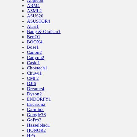
Apple
89
ARM
4
ASML
2
ASUS
20
ASUSTOR
4
Atari
1
Bang & Olufsen
1
BenQ
1
BOOX
4
Bose
1
Canon
2
Canyon
2
Casio
1
Choetech
1
Chuwi
1
CMF
2
DJI
6
Dreame
4
Dyson
2
ENDORFY
1
Ericsson
2
Garmin
2
Google
36
GoPro
3
Hasselblad
1
HONOR
2
HP
5