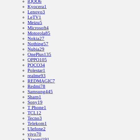
iQOO
6
Kyocera
1
Lenovo
3
LeTV
1
Meizu
5
Microsoft
4
Motorola
85
Nokia
27
Nothing
57
Nubia
29
OnePlus
135
OPPO
105
POCO
34
Polestar
1
realme
93
REDMAGIC
7
Redmi
78
Samsung
445
Sharp
1
Sony
19
T Phone
1
TCL
12
Tecno
3
Telekom
1
Ulefone
2
vivo
70
Xiaomi
191