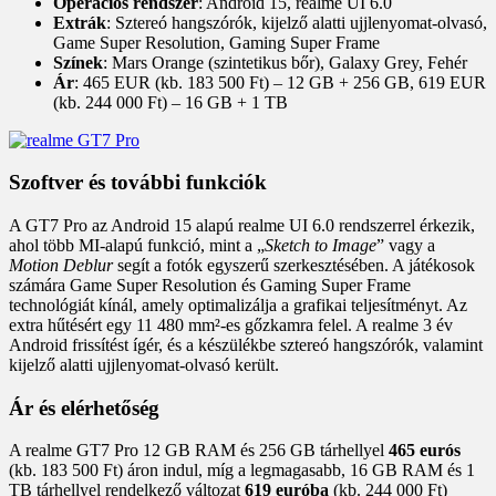
Operációs rendszer
: Android 15, realme UI 6.0
Extrák
: Sztereó hangszórók, kijelző alatti ujjlenyomat-olvasó,
Game Super Resolution, Gaming Super Frame
Színek
: Mars Orange (szintetikus bőr), Galaxy Grey, Fehér
Ár
: 465 EUR (kb. 183 500 Ft) – 12 GB + 256 GB, 619 EUR
(kb. 244 000 Ft) – 16 GB + 1 TB
Szoftver és további funkciók
A GT7 Pro az Android 15 alapú realme UI 6.0 rendszerrel érkezik,
ahol több MI-alapú funkció, mint a „
Sketch to Image
” vagy a
Motion Deblur
segít a fotók egyszerű szerkesztésében. A játékosok
számára Game Super Resolution és Gaming Super Frame
technológiát kínál, amely optimalizálja a grafikai teljesítményt. Az
extra hűtésért egy 11 480 mm²-es gőzkamra felel. A realme 3 év
Android frissítést ígér, és a készülékbe sztereó hangszórók, valamint
kijelző alatti ujjlenyomat-olvasó került.
Ár és elérhetőség
A realme GT7 Pro 12 GB RAM és 256 GB tárhellyel
465 eurós
(kb. 183 500 Ft) áron indul, míg a legmagasabb, 16 GB RAM és 1
TB tárhellyel rendelkező változat
619 euróba
(kb. 244 000 Ft)