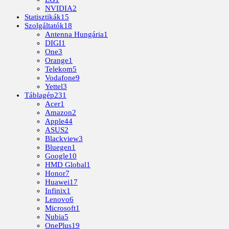
NVIDIA
2
Statisztikák
15
Szolgáltatók
18
Antenna Hungária
1
DIGI
1
One
3
Orange
1
Telekom
5
Vodafone
9
Yettel
3
Táblagép
231
Acer
1
Amazon
2
Apple
44
ASUS
2
Blackview
3
Bluegen
1
Google
10
HMD Global
1
Honor
7
Huawei
17
Infinix
1
Lenovo
6
Microsoft
1
Nubia
5
OnePlus
19