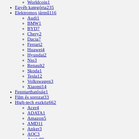
Worldcoin
1
Egyéb kategória
235
Elektromos jármű
116
Audi
1
BMW
1
BYD
7
Chery
2
Dacia
7
Ferrari
2
Huawei
4
Hyundai
2
Nio
3
Renault
2
Skoda
1
Tesla
12
Volkswagen
3
Xiaomi
14
Fenntarthatóság
1
Film és sorozat
33
High-tech eszköz
662
Acer
4
ADATA
1
Amazon
5
AMD
11
Anker
3
AOC
3