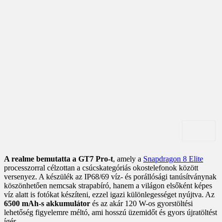
A realme bemutatta a GT7 Pro-t
, amely a
Snapdragon 8 Elite
processzorral célzottan a csúcskategóriás okostelefonok között
versenyez. A készülék az IP68/69 víz- és porállósági tanúsítványnak
köszönhetően nemcsak strapabíró, hanem a világon elsőként képes
víz alatt is fotókat készíteni, ezzel igazi különlegességet nyújtva. Az
6500 mAh-s akkumulátor
és az akár 120 W-os gyorstöltési
lehetőség figyelemre méltó, ami hosszú üzemidőt és gyors újratöltést
ígér.