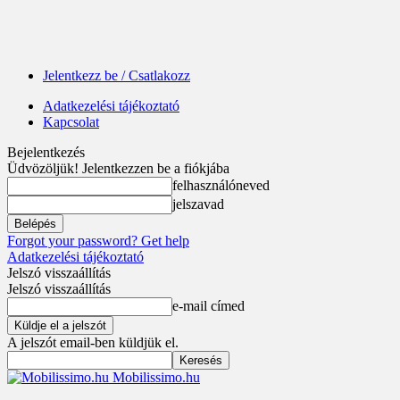
Jelentkezz be / Csatlakozz
Adatkezelési tájékoztató
Kapcsolat
Bejelentkezés
Üdvözöljük! Jelentkezzen be a fiókjába
felhasználóneved
jelszavad
Forgot your password? Get help
Adatkezelési tájékoztató
Jelszó visszaállítás
Jelszó visszaállítás
e-mail címed
A jelszót email-ben küldjük el.
Mobilissimo.hu