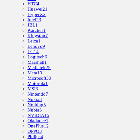
HTC
4
Huawei
21
HyperX
2
Intel
23
JBL
1
Kärcher
1
Kingston
7
Leica
1
Lenovo
9
LG
14
Logitech
6
Marshall
1
Mediatek
25
Meta
10
Microsoft
30
Motorola
1
MSI
3
Nintendo
7
Nokia
3
Nothing
5
Nubia
3
NVIDIA
15
Oladance
1
OnePlus
12
OPPO
3
Philips
4