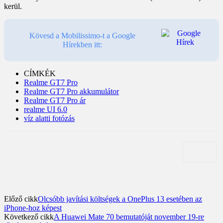
kerül.
Kövesd a Mobilissimo-t a Google
Hírekben itt:
CÍMKÉK
Realme GT7 Pro
Realme GT7 Pro akkumulátor
Realme GT7 Pro ár
realme UI 6.0
víz alatti fotózás
Előző cikk
Olcsóbb javítási költségek a OnePlus 13 esetében az
iPhone-hoz képest
Következő cikk
A Huawei Mate 70 bemutatóját november 19-re