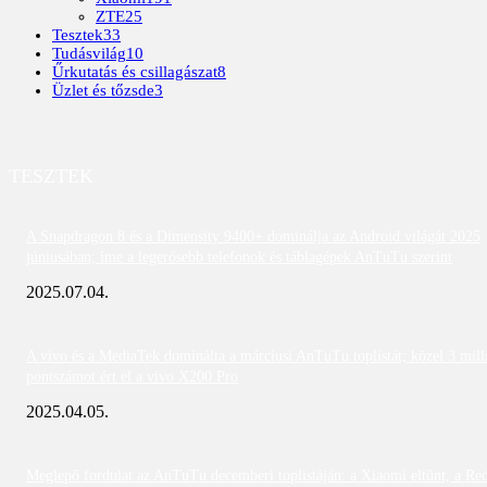
ZTE
25
Tesztek
33
Tudásvilág
10
Űrkutatás és csillagászat
8
Üzlet és tőzsde
3
TESZTEK
A Snapdragon 8 és a Dimensity 9400+ dominálja az Android világát 2025
júniusában; íme a legerősebb telefonok és táblagépek AnTuTu szerint
2025.07.04.
A vivo és a MediaTek dominálta a márciusi AnTuTu toplistát; közel 3 mill
pontszámot ért el a vivo X200 Pro
2025.04.05.
Meglepő fordulat az AnTuTu decemberi toplistáján: a Xiaomi eltűnt, a Re