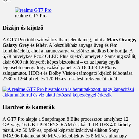
realme GT7 Pro
Dizájn és kijelző
A
GT7 Pro
több színváltozatban jelenik meg, mint a
Mars Orange,
Galaxy Grey és fehér
. A készülékház anyaga üveg és fém
kombinációja, ahol a narancssárga verziót szintetikus bőr borítja. A
6,78 hüvelykes Eco2 OLED Plus kijelző, amelyet a Samsung szállít,
akár 6000 nit fényerőt képes biztosítani – ez az iparág egyik
legkisebb energiafogyasztású panelje. A DCI-P3 120%-os
színgamutot, HDR-t és Dolby Vision-t támogató kijelző felbontása
2780 x 1264 pixel, és 120 Hz-es frissítési frekvenciát kínál.
Hardver és kamerák
A GT7 Pro alapja a Snapdragon 8 Elite processzor, amelyhez 12
GB vagy 16 GB LPDDR5X RAM és akár 1 TB UFS 4.0 tárhely
társul. Az 50 MP-es, optikai képstabilizációval ellátott Sony
IMX906 főkamerát 50 MP-es teleobjektív és 8 MP-es ultranagy