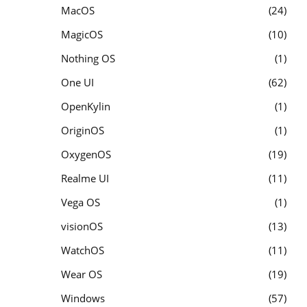
MacOS
24
MagicOS
10
Nothing OS
1
One UI
62
OpenKylin
1
OriginOS
1
OxygenOS
19
Realme UI
11
Vega OS
1
visionOS
13
WatchOS
11
Wear OS
19
Windows
57