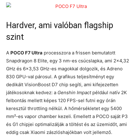
Hardver, ami valóban flagship
szint
A
POCO F7 Ultra
processzora a frissen bemutatott
Snapdragon 8 Elite, egy 3 nm-es csúcslapka, ami 2×4,32
GHz és 6×3,53 GHz-es magokkal dolgozik, és Adreno
830 GPU-val párosul. A grafikus teljesítményt egy
dedikált VisionBoost D7 chip segíti, ami kifejezetten
játékosoknak kedvez: a
Genshin Impact
például natív 2K
felbontás mellett képes 120 FPS-sel futni egy órán
keresztül throttling nélkül. A hőmérsékletet egy 5400
mm²-es vapor chamber kezeli. Emellett a POCO saját P3
és G1 chipjei optimalizálják a töltést és az üzemidőt, ami
eddig csak Xiaomi zászlóshajókban volt jellemző.