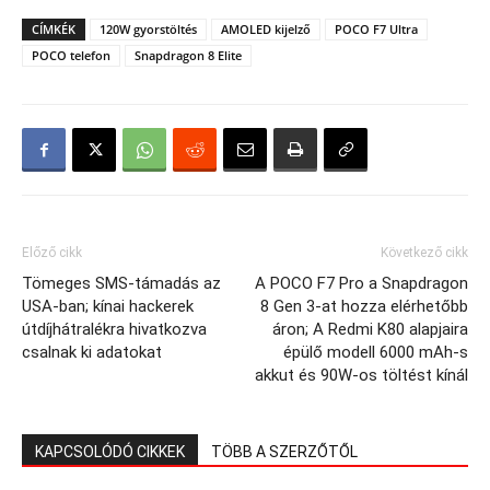
CÍMKÉK
120W gyorstöltés
AMOLED kijelző
POCO F7 Ultra
POCO telefon
Snapdragon 8 Elite
Előző cikk
Következő cikk
Tömeges SMS-támadás az
A POCO F7 Pro a Snapdragon
USA-ban; kínai hackerek
8 Gen 3-at hozza elérhetőbb
útdíjhátralékra hivatkozva
áron; A Redmi K80 alapjaira
csalnak ki adatokat
épülő modell 6000 mAh-s
akkut és 90W-os töltést kínál
KAPCSOLÓDÓ CIKKEK
TÖBB A SZERZŐTŐL