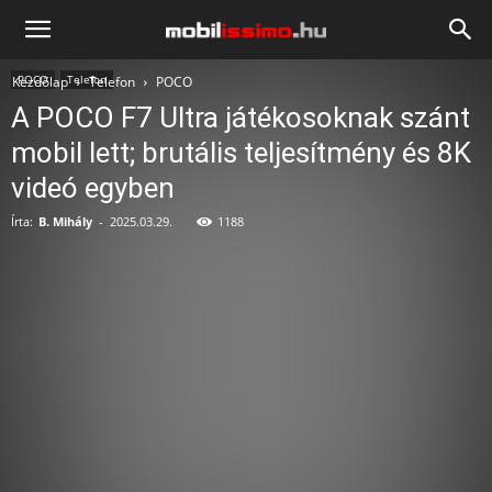
Mobilissimo.hu
POCO
Telefon
Kezdőlap
Telefon
POCO
A POCO F7 Ultra játékosoknak szánt
mobil lett; brutális teljesítmény és 8K
videó egyben
Írta:
B. Mihály
-
2025.03.29.
1188