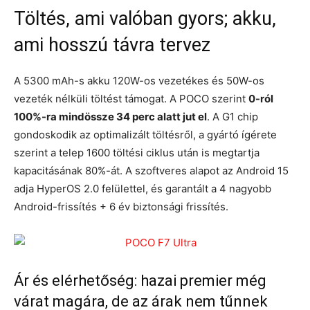
Töltés, ami valóban gyors; akku,
ami hosszú távra tervez
A 5300 mAh-s akku 120W-os vezetékes és 50W-os
vezeték nélküli töltést támogat. A POCO szerint
0-ról
100%-ra mindössze 34 perc alatt jut el
. A G1 chip
gondoskodik az optimalizált töltésről, a gyártó ígérete
szerint a telep 1600 töltési ciklus után is megtartja
kapacitásának 80%-át. A szoftveres alapot az Android 15
adja HyperOS 2.0 felülettel, és garantált a 4 nagyobb
Android-frissítés + 6 év biztonsági frissítés.
Ár és elérhetőség: hazai premier még
várat magára, de az árak nem tűnnek