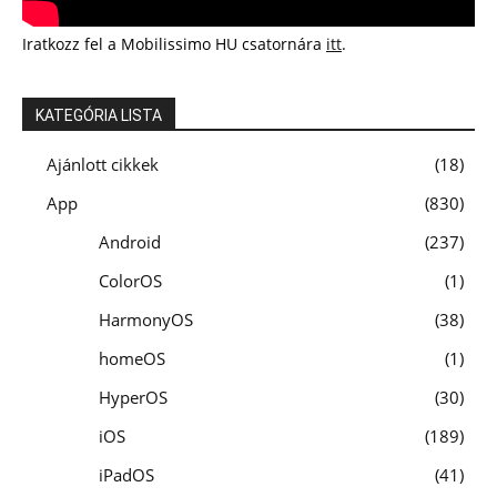
Iratkozz fel a Mobilissimo HU csatornára
itt
.
KATEGÓRIA LISTA
Ajánlott cikkek
18
App
830
Android
237
ColorOS
1
HarmonyOS
38
homeOS
1
HyperOS
30
iOS
189
iPadOS
41