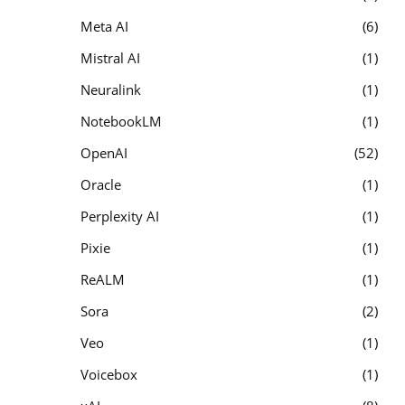
Meta AI
6
Mistral AI
1
Neuralink
1
NotebookLM
1
OpenAI
52
Oracle
1
Perplexity AI
1
Pixie
1
ReALM
1
Sora
2
Veo
1
Voicebox
1