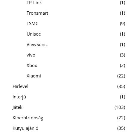
TP-Link
1
Tronsmart
1
TSMC
9
Unisoc
1
ViewSonic
1
vivo
3
Xbox
2
Xiaomi
22
Hírlevél
85
Interjú
1
Játék
103
Kiberbiztonság
22
Kütyü ajánló
35