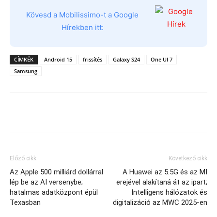
Kövesd a Mobilissimo-t a Google
Hírekben itt:
CÍMKÉK
Android 15
frissítés
Galaxy S24
One UI 7
Samsung
Előző cikk
Következő cikk
Az Apple 500 milliárd dollárral
A Huawei az 5.5G és az MI
lép be az AI versenybe;
erejével alakítaná át az ipart;
hatalmas adatközpont épül
Intelligens hálózatok és
Texasban
digitalizáció az MWC 2025-en