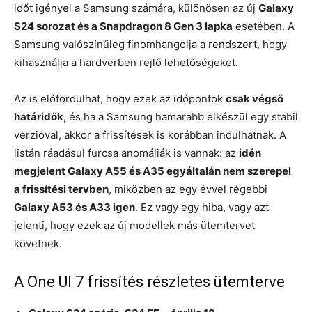
időt igényel a Samsung számára, különösen az új
Galaxy
S24 sorozat és a Snapdragon 8 Gen 3 lapka
esetében. A
Samsung valószínűleg finomhangolja a rendszert, hogy
kihasználja a hardverben rejlő lehetőségeket.
Az is előfordulhat, hogy ezek az időpontok
csak végső
határidők
, és ha a Samsung hamarabb elkészül egy stabil
verzióval, akkor a frissítések is korábban indulhatnak. A
listán ráadásul furcsa anomáliák is vannak: az
idén
megjelent Galaxy A55 és A35 egyáltalán nem szerepel
a frissítési tervben
, miközben az egy évvel régebbi
Galaxy A53 és A33 igen
. Ez vagy egy hiba, vagy azt
jelenti, hogy ezek az új modellek más ütemtervet
követnek.
A One UI 7 frissítés részletes ütemterve