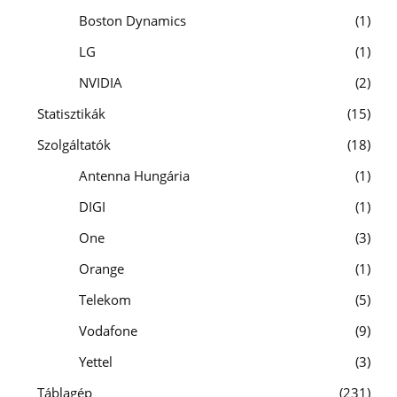
Boston Dynamics
1
LG
1
NVIDIA
2
Statisztikák
15
Szolgáltatók
18
Antenna Hungária
1
DIGI
1
One
3
Orange
1
Telekom
5
Vodafone
9
Yettel
3
Táblagép
231