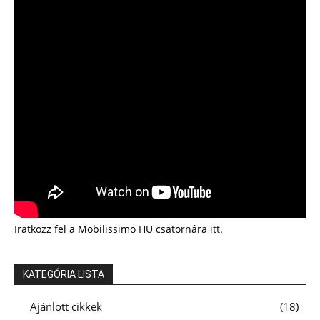
Iratkozz fel a Mobilissimo HU csatornára
itt
.
KATEGÓRIA LISTA
Ajánlott cikkek
18