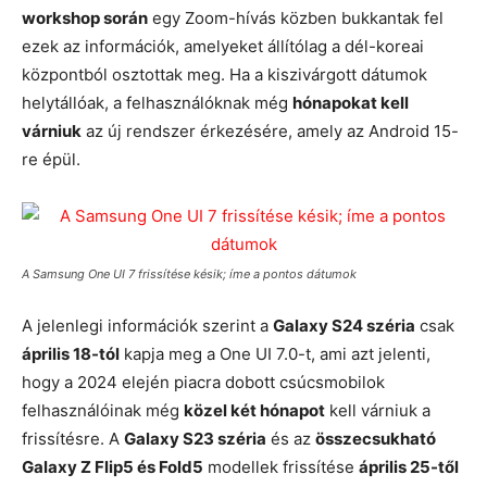
workshop során
egy Zoom-hívás közben bukkantak fel
ezek az információk, amelyeket állítólag a dél-koreai
központból osztottak meg. Ha a kiszivárgott dátumok
helytállóak, a felhasználóknak még
hónapokat kell
várniuk
az új rendszer érkezésére, amely az Android 15-
re épül.
A Samsung One UI 7 frissítése késik; íme a pontos dátumok
A jelenlegi információk szerint a
Galaxy S24 széria
csak
április 18-tól
kapja meg a One UI 7.0-t, ami azt jelenti,
hogy a 2024 elején piacra dobott csúcsmobilok
felhasználóinak még
közel két hónapot
kell várniuk a
frissítésre. A
Galaxy S23 széria
és az
összecsukható
Galaxy Z Flip5 és Fold5
modellek frissítése
április 25-től