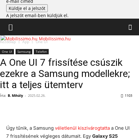
e-mail címed
A jelszót email-ben küldjük el.
Mobilissimo.hu
Kezdőlap
App
One UI
One UI
Samsung
Telefon
A One UI 7 frissítése csúszik
ezekre a Samsung modellekre;
itt a teljes ütemterv
Írta:
B. Mihály
-
2025.02.26.
1103
Úgy tűnik, a Samsung
véletlenül kiszivárogtatta
a One UI
7 frissítésének végleges dátumait. Egy
Galaxy S25