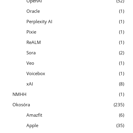
OpenAI
52
Oracle
1
Perplexity AI
1
Pixie
1
ReALM
1
Sora
2
Veo
1
Voicebox
1
xAI
8
NMHH
1
Okosóra
235
Amazfit
6
Apple
35