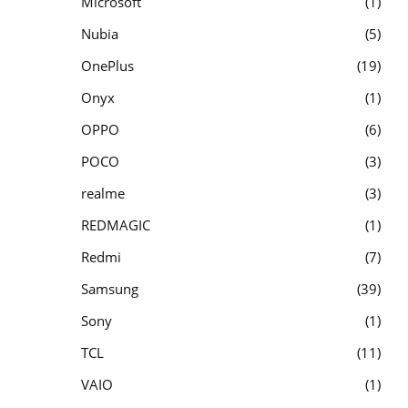
Microsoft
1
Nubia
5
OnePlus
19
Onyx
1
OPPO
6
POCO
3
realme
3
REDMAGIC
1
Redmi
7
Samsung
39
Sony
1
TCL
11
VAIO
1