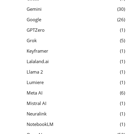
Gemini
30
Google
26
GPTZero
1
Grok
5
Keyframer
1
Lalaland.ai
1
Llama 2
1
Lumiere
1
Meta AI
6
Mistral AI
1
Neuralink
1
NotebookLM
1