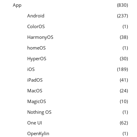
App
830
Android
237
ColorOS
1
HarmonyOS
38
homeOS
1
HyperOS
30
iOS
189
iPadOS
41
MacOS
24
MagicOS
10
Nothing OS
1
One UI
62
OpenKylin
1