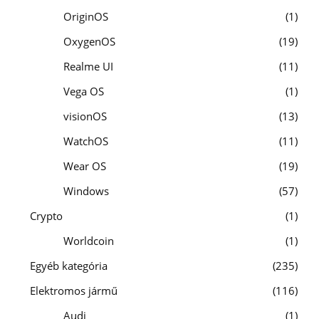
OriginOS
1
OxygenOS
19
Realme UI
11
Vega OS
1
visionOS
13
WatchOS
11
Wear OS
19
Windows
57
Crypto
1
Worldcoin
1
Egyéb kategória
235
Elektromos jármű
116
Audi
1