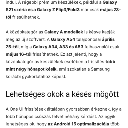
indul. A régebbi prémium készülékek, például a
Galaxy
S21 széria és a Galaxy Z Flip3/Fold3
már csak
május 23-
tól
frissülhetnek.
A középkategóriás
Galaxy A modellek
is késve kapják
meg az új szoftvert. A
Galaxy A54
tulajdonosai
április
25-től
, míg a
Galaxy A34, A33 és A53
felhasználói csak
május 16-tól
frissíthetnek. Ez azt jelenti, hogy a
középkategóriás készülékek esetében a frissítés
több
mint négy hónapot késik
, ami szokatlan a Samsung
korábbi gyakorlatához képest.
Lehetséges okok a késés mögött
A One UI frissítések általában gyorsabban érkeznek, így a
több hónapos csúszás felvet néhány kérdést. Az egyik
lehetséges ok, hogy
az Android 15 optimalizációja
több