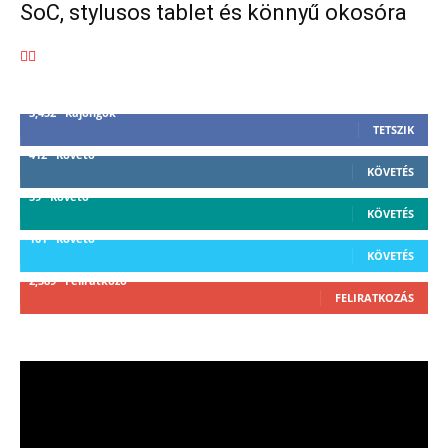
SoC, stylusos tablet és könnyű okosóra
3,452
Rajongók
TETSZIK
412
Követő
KÖVETÉS
59
Követő
KÖVETÉS
101
Követő
KÖVETÉS
2,589
Feliratkozó
FELIRATKOZÁS