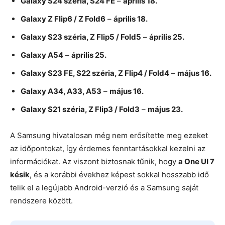
Galaxy S24 széria, S24 FE
–
április 18.
Galaxy Z Flip6 / Z Fold6
–
április 18.
Galaxy S23 széria, Z Flip5 / Fold5
–
április 25.
Galaxy A54
–
április 25.
Galaxy S23 FE, S22 széria, Z Flip4 / Fold4
–
május 16.
Galaxy A34, A33, A53
–
május 16.
Galaxy S21 széria, Z Flip3 / Fold3
–
május 23.
A Samsung hivatalosan még nem erősítette meg ezeket
az időpontokat, így érdemes fenntartásokkal kezelni az
információkat. Az viszont biztosnak tűnik, hogy
a One UI 7
késik
, és a korábbi évekhez képest sokkal hosszabb idő
telik el a legújabb Android-verzió és a Samsung saját
rendszere között.