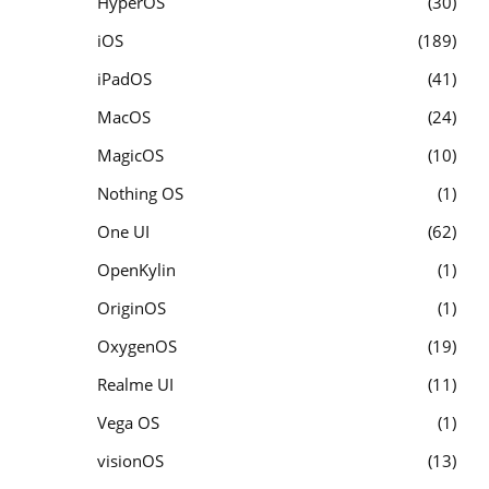
HyperOS
30
iOS
189
iPadOS
41
MacOS
24
MagicOS
10
Nothing OS
1
One UI
62
OpenKylin
1
OriginOS
1
OxygenOS
19
Realme UI
11
Vega OS
1
visionOS
13