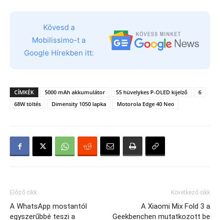
Kövesd a
Mobilissimo-t a
Google Hírekben itt:
CÍMKÉK
5000 mAh akkumulátor
55 hüvelykes P-OLED kijelző
6
68W töltés
Dimensity 1050 lapka
Motorola Edge 40 Neo
Előző cikk
Következő cikk
A WhatsApp mostantól
A Xiaomi Mix Fold 3 a
egyszerűbbé teszi a
Geekbenchen mutatkozott be