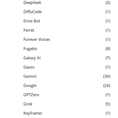
DeepSeek
2
DiffuCode
1
Ernie Bot
1
Ferret
1
Forever Voices
1
Fugatto
8
Galaxy AI
7
Gauss
1
Gemini
30
Google
26
GPTZero
1
Grok
5
Keyframer
1