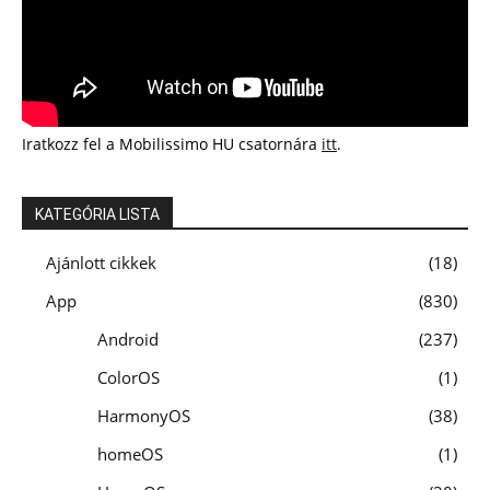
Iratkozz fel a Mobilissimo HU csatornára
itt
.
KATEGÓRIA LISTA
Ajánlott cikkek
18
App
830
Android
237
ColorOS
1
HarmonyOS
38
homeOS
1