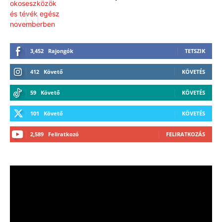
3,452
Rajongók
TETSZIK
412
Követő
KÖVETÉS
59
Követő
KÖVETÉS
101
Követő
KÖVETÉS
2,589
Feliratkozó
FELIRATKOZÁS