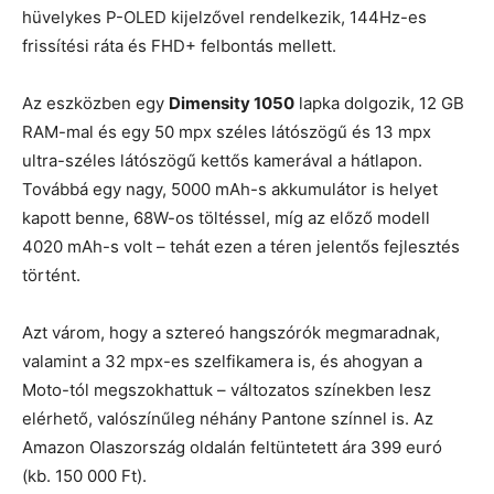
hüvelykes P-OLED kijelzővel rendelkezik, 144Hz-es
frissítési ráta és FHD+ felbontás mellett.
Az eszközben egy
Dimensity 1050
lapka dolgozik, 12 GB
RAM-mal és egy 50 mpx széles látószögű és 13 mpx
ultra-széles látószögű kettős kamerával a hátlapon.
Továbbá egy nagy, 5000 mAh-s akkumulátor is helyet
kapott benne, 68W-os töltéssel, míg az előző modell
4020 mAh-s volt – tehát ezen a téren jelentős fejlesztés
történt.
Azt várom, hogy a sztereó hangszórók megmaradnak,
valamint a 32 mpx-es szelfikamera is, és ahogyan a
Moto-tól megszokhattuk – változatos színekben lesz
elérhető, valószínűleg néhány Pantone színnel is. Az
Amazon Olaszország oldalán feltüntetett ára 399 euró
(kb. 150 000 Ft).