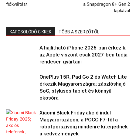
fiókváltást
a Snapdragon 8+ Gen 2
lapkával
KAPCSOLÓDÓ CIKKEK
TÖBB A SZERZŐTŐL
A hajlítható iPhone 2026-ban érkezik;
az Apple viszont csak 2027-ben tudja
rendesen gyártani
OnePlus 15R, Pad Go 2 és Watch Lite
érkezik Magyarországra; zászlóshajó
SoC, stylusos tablet és könnyű
okosóra
Xiaomi Black Friday akció indul
Magyarországon; a POCO F7-től a
robotporszívóig mindenre kiterjednek
a kedvezmények