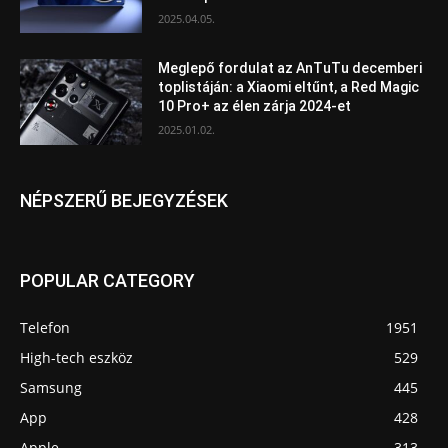
2025.04.05.
Meglepő fordulat az AnTuTu decemberi
toplistáján: a Xiaomi eltűnt, a Red Magic
10 Pro+ az élen zárja 2024-et
2025.01.02.
NÉPSZERŰ BEJEGYZÉSEK
POPULAR CATEGORY
Telefon
1951
High-tech eszköz
529
Samsung
445
App
428
Apple
313