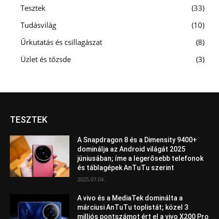
Tesztek
33
Tudásvilág
10
Űrkutatás és csillagászat
8
Üzlet és tőzsde
3
TESZTEK
A Snapdragon 8 és a Dimensity 9400+
dominálja az Android világát 2025
júniusában; íme a legerősebb telefonok
és táblagépek AnTuTu szerint
2025.07.04.
A vivo és a MediaTek dominálta a
márciusi AnTuTu toplistát; közel 3
milliós pontszámot ért el a vivo X200 Pro