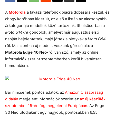
A
Motorola
a tavaszi telefonok piacra dobására készül, és
ahogy korábban kiderült, az első a listán az alacsonyabb
árkategóriájú modellek közé tartoznak. Itt elsősorban a
Moto G14-re
gondolok, amelyet már augusztus első
napján bejelentettek, majd jöttek a pletykák a
Moto G54
-
ről. Ma azonban új modellt veszünk górcső alá: a
Motorola Edge 40 Neo
-ról van szó, amely az online
információk szerint szeptemberben kerül hivatalosan
bemutatásra.
Bár nincsenek pontos adatok, az
Amazon Olaszország
oldalán
megjelent információk szerint ez
az új készülék
szeptember 15-én fog megjelenni Európában
. Az Edge
30 Neo utódjaként egy nagyobb, pontosabban 6,55