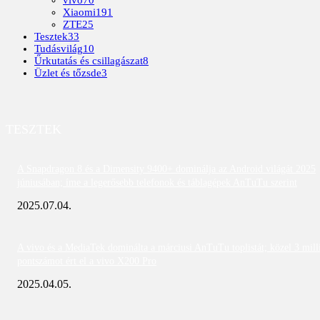
vivo
70
Xiaomi
191
ZTE
25
Tesztek
33
Tudásvilág
10
Űrkutatás és csillagászat
8
Üzlet és tőzsde
3
TESZTEK
A Snapdragon 8 és a Dimensity 9400+ dominálja az Android világát 2025
júniusában; íme a legerősebb telefonok és táblagépek AnTuTu szerint
2025.07.04.
A vivo és a MediaTek dominálta a márciusi AnTuTu toplistát; közel 3 mill
pontszámot ért el a vivo X200 Pro
2025.04.05.