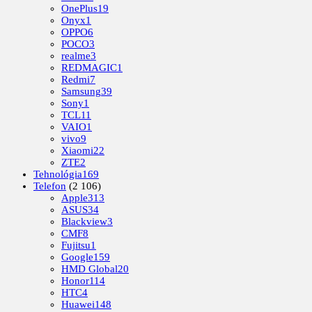
OnePlus
19
Onyx
1
OPPO
6
POCO
3
realme
3
REDMAGIC
1
Redmi
7
Samsung
39
Sony
1
TCL
11
VAIO
1
vivo
9
Xiaomi
22
ZTE
2
Tehnológia
169
Telefon
(2 106)
Apple
313
ASUS
34
Blackview
3
CMF
8
Fujitsu
1
Google
159
HMD Global
20
Honor
114
HTC
4
Huawei
148