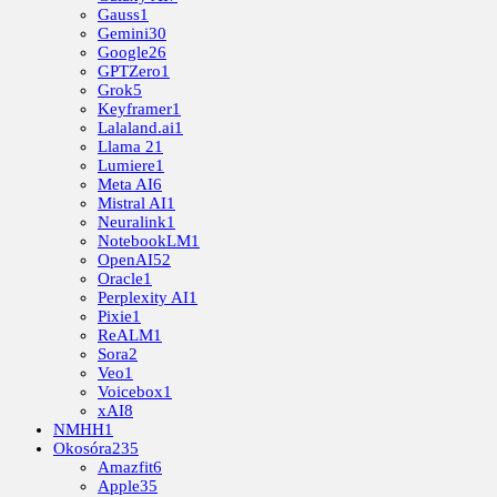
Gauss
1
Gemini
30
Google
26
GPTZero
1
Grok
5
Keyframer
1
Lalaland.ai
1
Llama 2
1
Lumiere
1
Meta AI
6
Mistral AI
1
Neuralink
1
NotebookLM
1
OpenAI
52
Oracle
1
Perplexity AI
1
Pixie
1
ReALM
1
Sora
2
Veo
1
Voicebox
1
xAI
8
NMHH
1
Okosóra
235
Amazfit
6
Apple
35