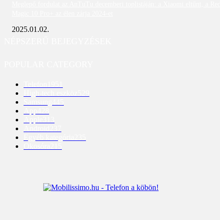
Meglepő fordulat az AnTuTu decemberi toplistáján: a Xiaomi eltűnt, a Re
Magic 10 Pro+ az élen zárja 2024-et
2025.01.02.
NÉPSZERŰ BEJEGYZÉSEK
POPULAR CATEGORY
Telefon
1951
High-tech eszköz
529
Samsung
445
App
428
Apple
313
Android
237
Egyéb kategória
235
Okosóra
215