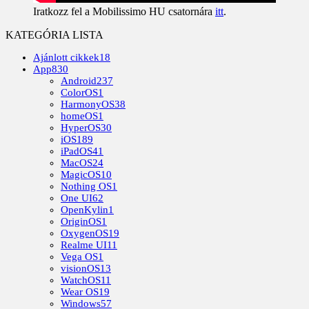
Iratkozz fel a Mobilissimo HU csatornára
itt
.
KATEGÓRIA LISTA
Ajánlott cikkek
18
App
830
Android
237
ColorOS
1
HarmonyOS
38
homeOS
1
HyperOS
30
iOS
189
iPadOS
41
MacOS
24
MagicOS
10
Nothing OS
1
One UI
62
OpenKylin
1
OriginOS
1
OxygenOS
19
Realme UI
11
Vega OS
1
visionOS
13
WatchOS
11
Wear OS
19
Windows
57