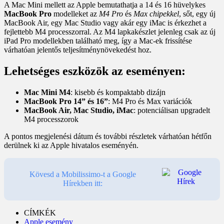
A Mac Mini mellett az Apple bemutathatja a 14 és 16 hüvelykes
MacBook Pro
modelleket az
M4 Pro
és
Max chipekkel
, sőt, egy új
MacBook Air, egy Mac Studio vagy akár egy iMac is érkezhet a
fejlettebb M4 processzorral. Az M4 lapkakészlet jelenleg csak az új
iPad Pro modellekben található meg, így a Mac-ek frissítése
várhatóan jelentős teljesítménynövekedést hoz.
Lehetséges eszközök az eseményen:
Mac Mini M4
: kisebb és kompaktabb dizájn
MacBook Pro 14” és 16”
: M4 Pro és Max variációk
MacBook Air, Mac Studio, iMac
: potenciálisan upgradelt
M4 processzorok
A pontos megjelenési dátum és további részletek várhatóan hétfőn
derülnek ki az Apple hivatalos eseményén.
Kövesd a Mobilissimo-t a Google
Hírekben itt:
CÍMKÉK
Apple esemény