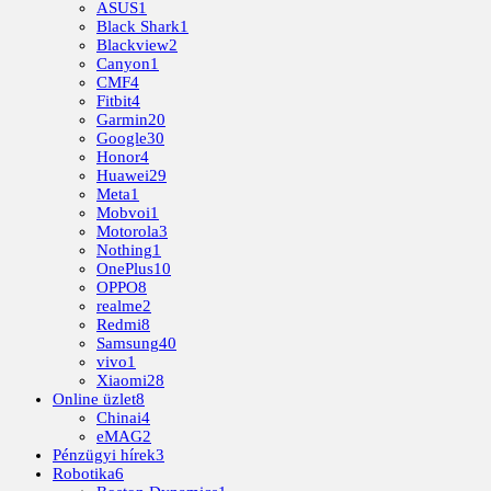
ASUS
1
Black Shark
1
Blackview
2
Canyon
1
CMF
4
Fitbit
4
Garmin
20
Google
30
Honor
4
Huawei
29
Meta
1
Mobvoi
1
Motorola
3
Nothing
1
OnePlus
10
OPPO
8
realme
2
Redmi
8
Samsung
40
vivo
1
Xiaomi
28
Online üzlet
8
Chinai
4
eMAG
2
Pénzügyi hírek
3
Robotika
6