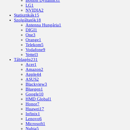
Boston Dynamics
1
LG
1
NVIDIA
2
Statisztikák
15
Szolgáltatók
18
Antenna Hungária
1
DIGI
1
One
3
Orange
1
Telekom
5
Vodafone
9
Yettel
3
Táblagép
231
Acer
1
Amazon
2
Apple
44
ASUS
2
Blackview
3
Bluegen
1
Google
10
HMD Global
1
Honor
7
Huawei
17
Infinix
1
Lenovo
6
Microsoft
1
Nubia
5