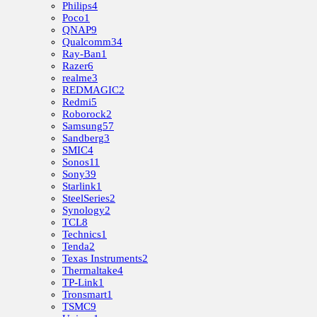
Philips
4
Poco
1
QNAP
9
Qualcomm
34
Ray-Ban
1
Razer
6
realme
3
REDMAGIC
2
Redmi
5
Roborock
2
Samsung
57
Sandberg
3
SMIC
4
Sonos
11
Sony
39
Starlink
1
SteelSeries
2
Synology
2
TCL
8
Technics
1
Tenda
2
Texas Instruments
2
Thermaltake
4
TP-Link
1
Tronsmart
1
TSMC
9