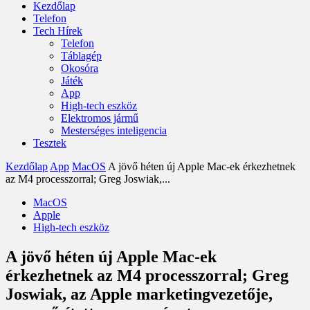
Kezdőlap
Telefon
Tech Hírek
Telefon
Táblagép
Okosóra
Játék
App
High-tech eszköz
Elektromos jármű
Mesterséges inteligencia
Tesztek
Kezdőlap
App
MacOS
A jövő héten új Apple Mac-ek érkezhetnek
az M4 processzorral; Greg Joswiak,...
MacOS
Apple
High-tech eszköz
A jövő héten új Apple Mac-ek
érkezhetnek az M4 processzorral; Greg
Joswiak, az Apple marketingvezetője,