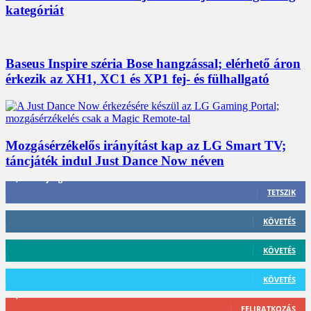
kategóriát
Baseus Inspire széria Bose hangzással; elérhető áron
érkezik az XH1, XC1 és XP1 fej- és fülhallgató
Mozgásérzékelős irányítást kap az LG Smart TV;
táncjáték indul Just Dance Now néven
3,452
Rajongók
TETSZIK
412
Követő
KÖVETÉS
59
Követő
KÖVETÉS
101
Követő
KÖVETÉS
2,589
Feliratkozó
FELIRATKOZÁS