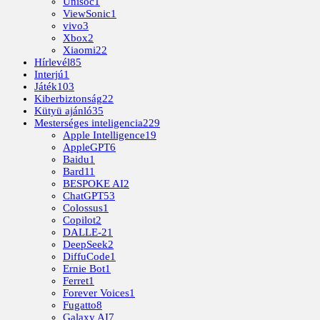
Unisoc
1
ViewSonic
1
vivo
3
Xbox
2
Xiaomi
22
Hírlevél
85
Interjú
1
Játék
103
Kiberbiztonság
22
Kütyü ajánló
35
Mesterséges inteligencia
229
Apple Intelligence
19
AppleGPT
6
Baidu
1
Bard
11
BESPOKE AI
2
ChatGPT
53
Colossus
1
Copilot
2
DALLE-2
1
DeepSeek
2
DiffuCode
1
Ernie Bot
1
Ferret
1
Forever Voices
1
Fugatto
8
Galaxy AI
7