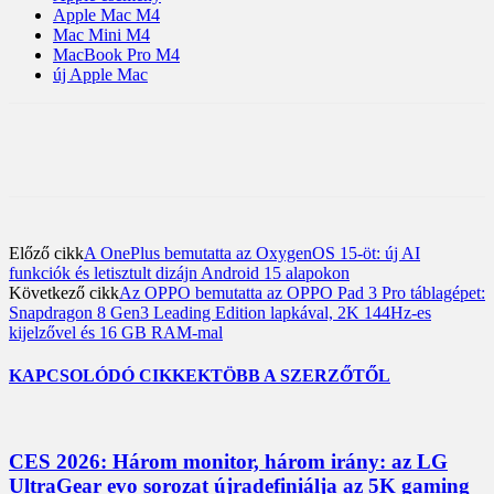
Apple Mac M4
Mac Mini M4
MacBook Pro M4
új Apple Mac
Előző cikk
A OnePlus bemutatta az OxygenOS 15-öt: új AI
funkciók és letisztult dizájn Android 15 alapokon
Következő cikk
Az OPPO bemutatta az OPPO Pad 3 Pro táblagépet:
Snapdragon 8 Gen3 Leading Edition lapkával, 2K 144Hz-es
kijelzővel és 16 GB RAM-mal
KAPCSOLÓDÓ CIKKEK
TÖBB A SZERZŐTŐL
CES 2026: Három monitor, három irány: az LG
UltraGear evo sorozat újradefiniálja az 5K gaming