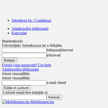
Jelentkezz be / Csatlakozz
Adatkezelési tájékoztató
Kapcsolat
Bejelentkezés
Üdvözöljük! Jelentkezzen be a fiókjába
felhasználóneved
jelszavad
Forgot your password? Get help
Adatkezelési tájékoztató
Jelszó visszaállítás
Jelszó visszaállítás
e-mail címed
A jelszót email-ben küldjük el.
Mobilissimo.hu