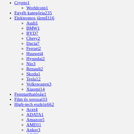
Crypto
1
Worldcoin
1
Egyéb kategória
235
Elektromos jármű
116
Audi
1
BMW
1
BYD
7
Chery
2
Dacia
7
Ferrari
2
Huawei
4
Hyundai
2
Nio
3
Renault
2
Skoda
1
Tesla
12
Volkswagen
3
Xiaomi
14
Fenntarthatóság
1
Film és sorozat
33
High-tech eszköz
662
Acer
4
ADATA
1
Amazon
5
AMD
11
Anker
3