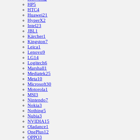
HP
5
HTC
4
Huawei
21
HyperX
2
Intel
23
JBL
1
Kärcher
1
Kingston
7
Leica
1
Lenovo
9
LG
14
Logitech
6
Marshall
1
Mediatek
25
Meta
10
Microsoft
30
Motorola
1
MSI
3
Nintendo
7
Nokia
3
Nothing
5
Nubia
3
NVIDIA
15
Oladance
1
OnePlus
12
OPPO
3