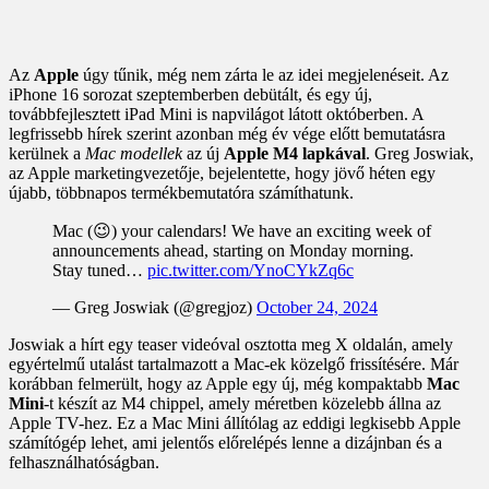
Az
Apple
úgy tűnik, még nem zárta le az idei megjelenéseit. Az
iPhone 16 sorozat szeptemberben debütált, és egy új,
továbbfejlesztett iPad Mini is napvilágot látott októberben. A
legfrissebb hírek szerint azonban még év vége előtt bemutatásra
kerülnek a
Mac modellek
az új
Apple M4 lapkával
. Greg Joswiak,
az Apple marketingvezetője, bejelentette, hogy jövő héten egy
újabb, többnapos termékbemutatóra számíthatunk.
Mac (😉) your calendars! We have an exciting week of
announcements ahead, starting on Monday morning.
Stay tuned…
pic.twitter.com/YnoCYkZq6c
— Greg Joswiak (@gregjoz)
October 24, 2024
Joswiak a hírt egy teaser videóval osztotta meg X oldalán, amely
egyértelmű utalást tartalmazott a Mac-ek közelgő frissítésére. Már
korábban felmerült, hogy az Apple egy új, még kompaktabb
Mac
Mini
-t készít az M4 chippel, amely méretben közelebb állna az
Apple TV-hez. Ez a Mac Mini állítólag az eddigi legkisebb Apple
számítógép lehet, ami jelentős előrelépés lenne a dizájnban és a
felhasználhatóságban.