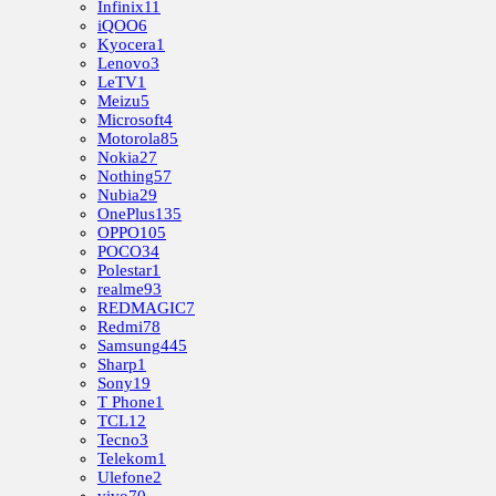
Infinix
11
iQOO
6
Kyocera
1
Lenovo
3
LeTV
1
Meizu
5
Microsoft
4
Motorola
85
Nokia
27
Nothing
57
Nubia
29
OnePlus
135
OPPO
105
POCO
34
Polestar
1
realme
93
REDMAGIC
7
Redmi
78
Samsung
445
Sharp
1
Sony
19
T Phone
1
TCL
12
Tecno
3
Telekom
1
Ulefone
2