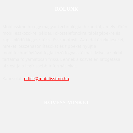
RÓLUNK
Mobilissimo.hu egy magyar technológiai hírportál, amely főként
mobil eszközökre, például okostelefonokra, táblagépekre és
kapcsolódó kiegészítőkre összpontosít. Az oldal értékeléseket,
híreket, összehasonlításokat és tippeket nyújt a
mobiltechnológiával foglalkozó fogyasztóknak. Mivel az oldal
tartalma folyamatosan frissül, ennek a közvetlen látogatása
biztosítja a legfrissebb információkat.
Kapcsolat:
office@mobilissimo.hu
KÖVESS MINKET