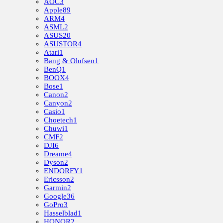
AOC
3
Apple
89
ARM
4
ASML
2
ASUS
20
ASUSTOR
4
Atari
1
Bang & Olufsen
1
BenQ
1
BOOX
4
Bose
1
Canon
2
Canyon
2
Casio
1
Choetech
1
Chuwi
1
CMF
2
DJI
6
Dreame
4
Dyson
2
ENDORFY
1
Ericsson
2
Garmin
2
Google
36
GoPro
3
Hasselblad
1
HONOR
2