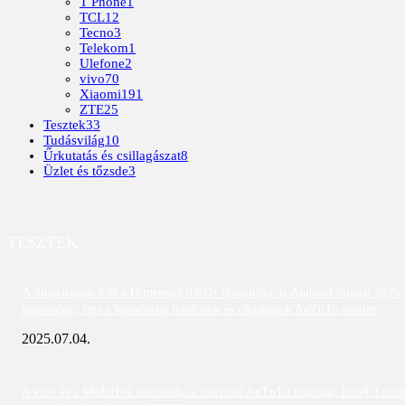
T Phone
1
TCL
12
Tecno
3
Telekom
1
Ulefone
2
vivo
70
Xiaomi
191
ZTE
25
Tesztek
33
Tudásvilág
10
Űrkutatás és csillagászat
8
Üzlet és tőzsde
3
TESZTEK
A Snapdragon 8 és a Dimensity 9400+ dominálja az Android világát 2025
júniusában; íme a legerősebb telefonok és táblagépek AnTuTu szerint
2025.07.04.
A vivo és a MediaTek dominálta a márciusi AnTuTu toplistát; közel 3 mill