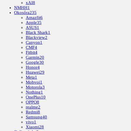
xAI
8
NMHH
1
Okosóra
235
Amazfit
6
Apple
35
ASUS
1
Black Shark
1
Blackview
2
Canyon
1
CMF
4
Fitbit
4
Garmin
20
Google
30
Honor
4
Huawei
29
Meta
1
Mobvoi
1
Motorola
3
Nothing
1
OnePlus
10
OPPO
8
realme
2
Redmi
8
Samsung
40
vivo
1
Xiaomi
28