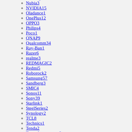
Nubia
3
NVIDIA
15
Oladance
1
OnePlus
12
OPPO
3
Philips
4
Poco
1
QNAP
9
Qualcomm
34
Ray-Ban
1
Razer
6
realme
3
REDMAGIC
2
Redmi
5
Roborock
2
Samsung
57
Sandberg
3
SMIC
4
Sonos
11
Sony
39
Starlink
1
SteelSeries
2
Synology
2
TCL
8
Technics
1
Tenda
2