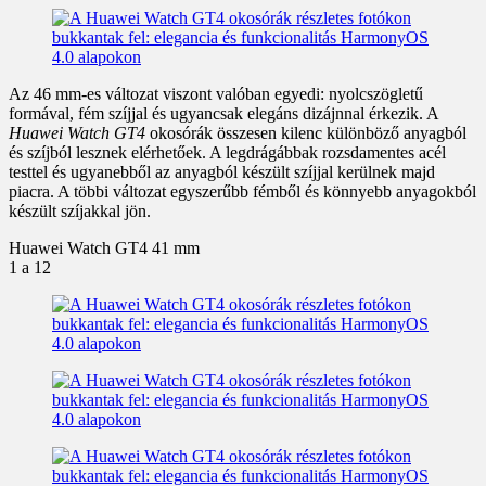
Az 46 mm-es változat viszont valóban egyedi: nyolcszögletű
formával, fém szíjjal és ugyancsak elegáns dizájnnal érkezik. A
Huawei Watch GT4
okosórák összesen kilenc különböző anyagból
és szíjból lesznek elérhetőek. A legdrágábbak rozsdamentes acél
testtel és ugyanebből az anyagból készült szíjjal kerülnek majd
piacra. A többi változat egyszerűbb fémből és könnyebb anyagokból
készült szíjakkal jön.
Huawei Watch GT4 41 mm
1
a 12