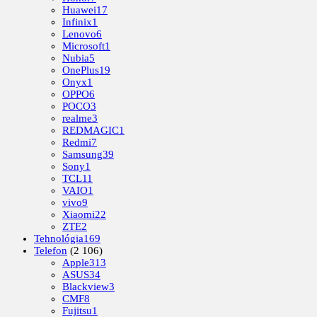
Huawei
17
Infinix
1
Lenovo
6
Microsoft
1
Nubia
5
OnePlus
19
Onyx
1
OPPO
6
POCO
3
realme
3
REDMAGIC
1
Redmi
7
Samsung
39
Sony
1
TCL
11
VAIO
1
vivo
9
Xiaomi
22
ZTE
2
Tehnológia
169
Telefon
(2 106)
Apple
313
ASUS
34
Blackview
3
CMF
8
Fujitsu
1