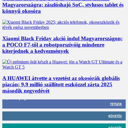
Magyarországra; zászlóshajó SoC, stylusos tablet és
könnyű okosóra
Xiaomi Black Friday akció indul Magyarországon;
a POCO F7-től a robotporszívóig mindenre
kiterjednek a kedvezmények
A HUAWEI átvette a vezetést az okosórák globális
piacán; 9,9 millió szállított eszközzel zárta 2025
második negyedévét
3,452
Rajongók
TETSZIK
412
Követő
KÖVETÉS
59
Követő
KÖVETÉS