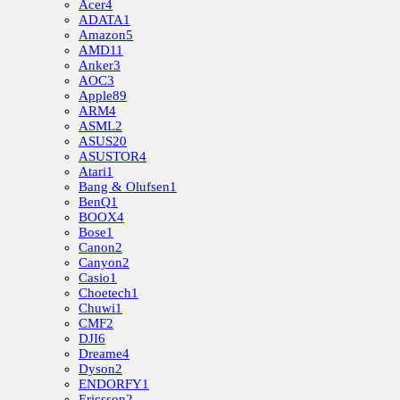
Acer
4
ADATA
1
Amazon
5
AMD
11
Anker
3
AOC
3
Apple
89
ARM
4
ASML
2
ASUS
20
ASUSTOR
4
Atari
1
Bang & Olufsen
1
BenQ
1
BOOX
4
Bose
1
Canon
2
Canyon
2
Casio
1
Choetech
1
Chuwi
1
CMF
2
DJI
6
Dreame
4
Dyson
2
ENDORFY
1
Ericsson
2