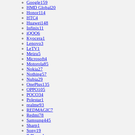
Google
159
HMD Global
20
Honor
114
HTC
4
Huawei
148
Infinix
11
iQOO
6
Kyocera
1
Lenovo
3
LeTV
1
Meizu
5
Microsoft
4
Motorola
85
Nokia
27
Nothing
57
Nubia
29
OnePlus
135
OPPO
105
POCO
34
Polestar
1
realme
93
REDMAGIC
7
Redmi
78
Samsung
445
Sharp
1
Sony
19