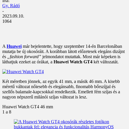
Írta:
Gy. Rádó
-
2023.09.10.
1064
A
Huawei
már bejelentette, hogy szeptember 14-én Barcelonában
mutatja be új okosóráit. A korábban látott előzetesek elegáns dizájnt
és
„fashion forward”
jelmondatot mutattak. Most már képeken is
láthatjuk ezeket az órákat, a
Huawei Watch GT4
két változatát.
Két méretben jönnek, az egyik 41 mm, a másik 46 mm. A kisebb
méretű változat nőiesebb és elegánsabb, finomabb bőrszíjjal és
szellős balamale-kapcsokkal rendelkezik. Emellett fém szíjas és a
nagyon népszerű milánói szíjas változat is lesz.
Huawei Watch GT4 46 mm
1
a 8