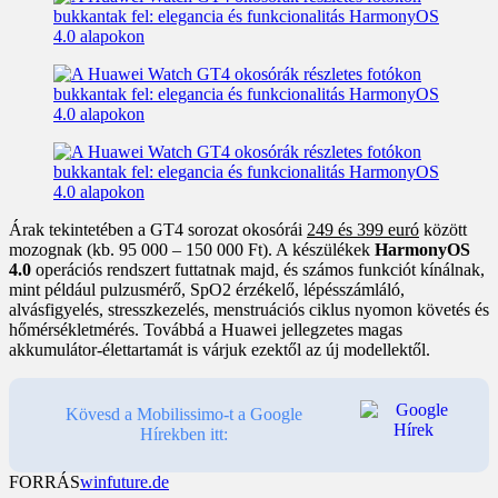
Árak tekintetében a GT4 sorozat okosórái
249 és 399 euró
között
mozognak (kb. 95 000 – 150 000 Ft). A készülékek
HarmonyOS
4.0
operációs rendszert futtatnak majd, és számos funkciót kínálnak,
mint például pulzusmérő, SpO2 érzékelő, lépésszámláló,
alvásfigyelés, stresszkezelés, menstruációs ciklus nyomon követés és
hőmérsékletmérés. Továbbá a Huawei jellegzetes magas
akkumulátor-élettartamát is várjuk ezektől az új modellektől.
Kövesd a Mobilissimo-t a Google
Hírekben itt:
FORRÁS
winfuture.de