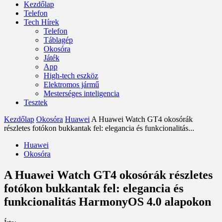
Kezdőlap
Telefon
Tech Hírek
Telefon
Táblagép
Okosóra
Játék
App
High-tech eszköz
Elektromos jármű
Mesterséges inteligencia
Tesztek
Kezdőlap
Okosóra
Huawei
A Huawei Watch GT4 okosórák
részletes fotókon bukkantak fel: elegancia és funkcionalitás...
Huawei
Okosóra
A Huawei Watch GT4 okosórák részletes
fotókon bukkantak fel: elegancia és
funkcionalitás HarmonyOS 4.0 alapokon