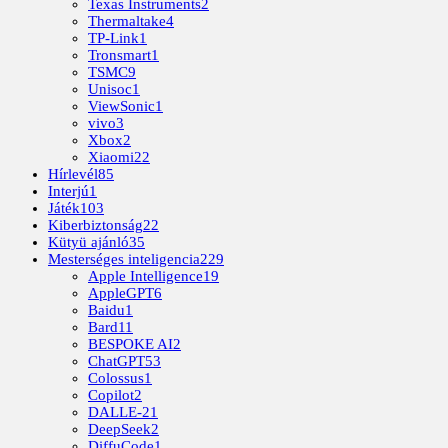
Texas Instruments
2
Thermaltake
4
TP-Link
1
Tronsmart
1
TSMC
9
Unisoc
1
ViewSonic
1
vivo
3
Xbox
2
Xiaomi
22
Hírlevél
85
Interjú
1
Játék
103
Kiberbiztonság
22
Kütyü ajánló
35
Mesterséges inteligencia
229
Apple Intelligence
19
AppleGPT
6
Baidu
1
Bard
11
BESPOKE AI
2
ChatGPT
53
Colossus
1
Copilot
2
DALLE-2
1
DeepSeek
2
DiffuCode
1