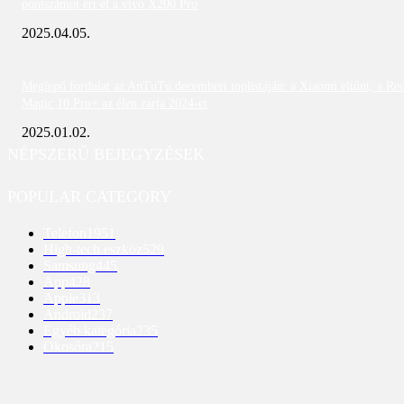
pontszámot ért el a vivo X200 Pro
2025.04.05.
Meglepő fordulat az AnTuTu decemberi toplistáján: a Xiaomi eltűnt, a Re
Magic 10 Pro+ az élen zárja 2024-et
2025.01.02.
NÉPSZERŰ BEJEGYZÉSEK
POPULAR CATEGORY
Telefon
1951
High-tech eszköz
529
Samsung
445
App
428
Apple
313
Android
237
Egyéb kategória
235
Okosóra
215