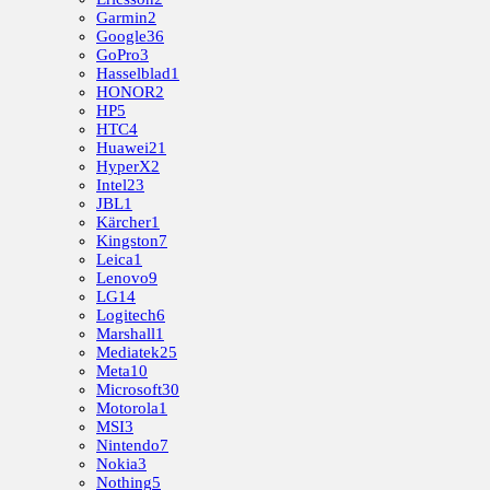
Garmin
2
Google
36
GoPro
3
Hasselblad
1
HONOR
2
HP
5
HTC
4
Huawei
21
HyperX
2
Intel
23
JBL
1
Kärcher
1
Kingston
7
Leica
1
Lenovo
9
LG
14
Logitech
6
Marshall
1
Mediatek
25
Meta
10
Microsoft
30
Motorola
1
MSI
3
Nintendo
7
Nokia
3
Nothing
5