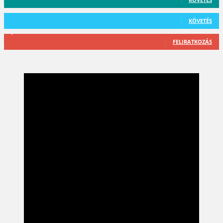
101
Követő
KÖVETÉS
2,589
Feliratkozó
FELIRATKOZÁS