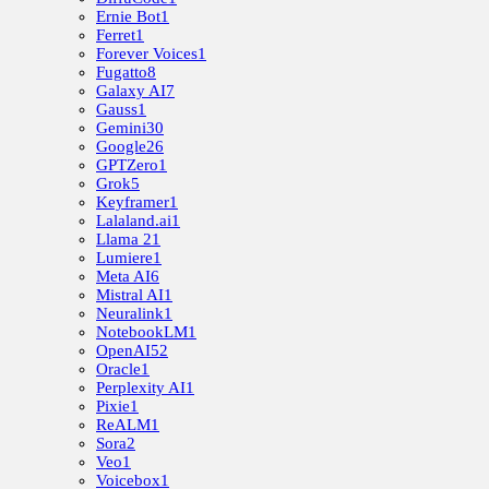
Ernie Bot
1
Ferret
1
Forever Voices
1
Fugatto
8
Galaxy AI
7
Gauss
1
Gemini
30
Google
26
GPTZero
1
Grok
5
Keyframer
1
Lalaland.ai
1
Llama 2
1
Lumiere
1
Meta AI
6
Mistral AI
1
Neuralink
1
NotebookLM
1
OpenAI
52
Oracle
1
Perplexity AI
1
Pixie
1
ReALM
1
Sora
2
Veo
1
Voicebox
1