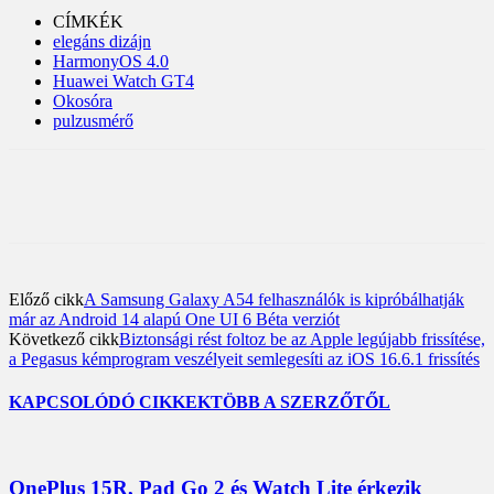
CÍMKÉK
elegáns dizájn
HarmonyOS 4.0
Huawei Watch GT4
Okosóra
pulzusmérő
Előző cikk
A Samsung Galaxy A54 felhasználók is kipróbálhatják
már az Android 14 alapú One UI 6 Béta verziót
Következő cikk
Biztonsági rést foltoz be az Apple legújabb frissítése,
a Pegasus kémprogram veszélyeit semlegesíti az iOS 16.6.1 frissítés
KAPCSOLÓDÓ CIKKEK
TÖBB A SZERZŐTŐL
OnePlus 15R, Pad Go 2 és Watch Lite érkezik