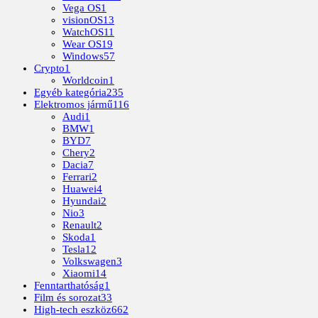
Vega OS
1
visionOS
13
WatchOS
11
Wear OS
19
Windows
57
Crypto
1
Worldcoin
1
Egyéb kategória
235
Elektromos jármű
116
Audi
1
BMW
1
BYD
7
Chery
2
Dacia
7
Ferrari
2
Huawei
4
Hyundai
2
Nio
3
Renault
2
Skoda
1
Tesla
12
Volkswagen
3
Xiaomi
14
Fenntarthatóság
1
Film és sorozat
33
High-tech eszköz
662