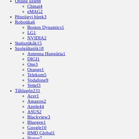
Online üzlet
8
Chinai
4
eMAG
2
Pénzügyi hírek
3
Robotika
6
Boston Dynamics
1
LG
1
NVIDIA
2
Statisztikák
15
Szolgáltatók
18
Antenna Hungária
1
DIGI
1
One
3
Orange
1
Telekom
5
Vodafone
9
Yettel
3
Táblagép
231
Acer
1
Amazon
2
Apple
44
ASUS
2
Blackview
3
Bluegen
1
Google
10
HMD Global
1
Honor
7