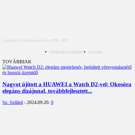
Copyright © Mobilissimo Group 2006 - 2026
Adatkezelési tájékoztató
Kapcsolat
TOVÁBBIAK
Nagyot újított a HUAWEI a Watch D2-vel; Okosóra
elegáns dizájnnal, továbbfejlesztett...
Sz. Szilárd
-
2024.09.20.
0