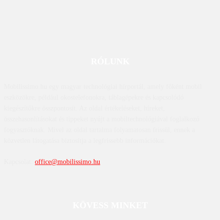
RÓLUNK
Mobilissimo.hu egy magyar technológiai hírportál, amely főként mobil
eszközökre, például okostelefonokra, táblagépekre és kapcsolódó
kiegészítőkre összpontosít. Az oldal értékeléseket, híreket,
összehasonlításokat és tippeket nyújt a mobiltechnológiával foglalkozó
fogyasztóknak. Mivel az oldal tartalma folyamatosan frissül, ennek a
közvetlen látogatása biztosítja a legfrissebb információkat.
Kapcsolat:
office@mobilissimo.hu
KÖVESS MINKET