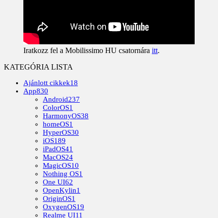
Iratkozz fel a Mobilissimo HU csatornára
itt
.
KATEGÓRIA LISTA
Ajánlott cikkek
18
App
830
Android
237
ColorOS
1
HarmonyOS
38
homeOS
1
HyperOS
30
iOS
189
iPadOS
41
MacOS
24
MagicOS
10
Nothing OS
1
One UI
62
OpenKylin
1
OriginOS
1
OxygenOS
19
Realme UI
11