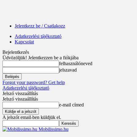
Jelentkezz be / Csatlakozz
Adatkezelési tájékoztató
Kapcsolat
Bejelentkezés
Üdvözöljük! Jelentkezzen be a fiókjába
felhasználóneved
jelszavad
Forgot your password? Get help
Adatkezelési tájékoztató
Jelszó visszaállítás
Jelszó visszaállítás
e-mail címed
A jelszót email-ben küldjük el.
Mobilissimo.hu