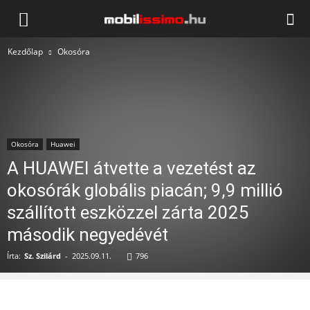
Mobilissimo.hu
Kezdőlap
Okosóra
Okosóra
Huawei
A HUAWEI átvette a vezetést az
okosórák globális piacán; 9,9 millió
szállított eszközzel zárta 2025
második negyedévét
Írta:
Sz. Szilárd
-
2025.09.11.
796