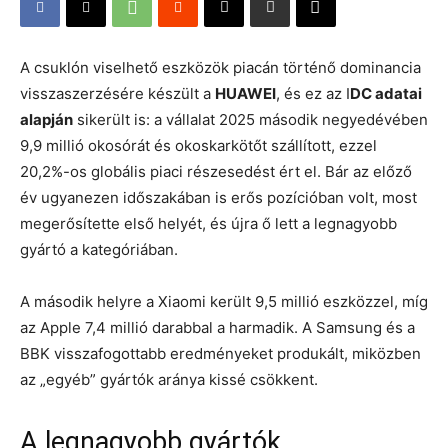
A csuklón viselhető eszközök piacán történő dominancia
visszaszerzésére készült a
HUAWEI
, és ez az I
DC adatai
alapján
sikerült is: a vállalat 2025 második negyedévében
9,9 millió okosórát és okoskarkötőt szállított, ezzel
20,2%-os globális piaci részesedést ért el. Bár az előző
év ugyanezen időszakában is erős pozícióban volt, most
megerősítette első helyét, és újra ő lett a legnagyobb
gyártó a kategóriában.
A második helyre a Xiaomi került 9,5 millió eszközzel, míg
az Apple 7,4 millió darabbal a harmadik. A Samsung és a
BBK visszafogottabb eredményeket produkált, miközben
az „egyéb” gyártók aránya kissé csökkent.
A legnagyobb gyártók