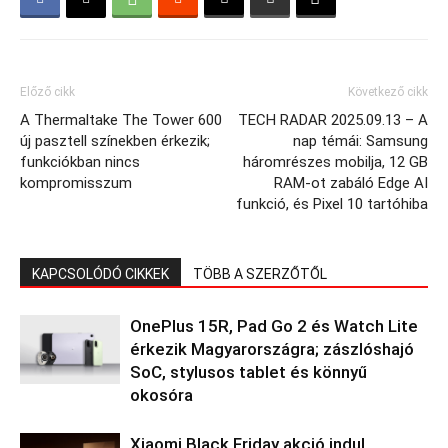
Előző cikk
Következő cikk
A Thermaltake The Tower 600
TECH RADAR 2025.09.13 – A
új pasztell színekben érkezik;
nap témái: Samsung
funkciókban nincs
háromrészes mobilja, 12 GB
kompromisszum
RAM-ot zabáló Edge AI
funkció, és Pixel 10 tartóhiba
KAPCSOLÓDÓ CIKKEK
TÖBB A SZERZŐTŐL
OnePlus 15R, Pad Go 2 és Watch Lite
érkezik Magyarországra; zászlóshajó
SoC, stylusos tablet és könnyű
okosóra
Xiaomi Black Friday akció indul