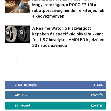
Magyarországon; a POCO F7-től a
robotporszívóig mindenre kiterjednek
a kedvezmények
A Realme Watch 5 kiszivárgott
képeken és specifikációkkal bukkant
fel; 1,97 hüvelykes AMOLED kijelző és
20 napos üzemidő
3,452
Rajongók
TETSZIK
412
Követő
KÖVETÉS
59
Követő
KÖVETÉS