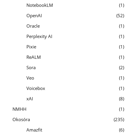
NotebookLM
1
OpenAI
52
Oracle
1
Perplexity AI
1
Pixie
1
ReALM
1
Sora
2
Veo
1
Voicebox
1
xAI
8
NMHH
1
Okosóra
235
Amazfit
6