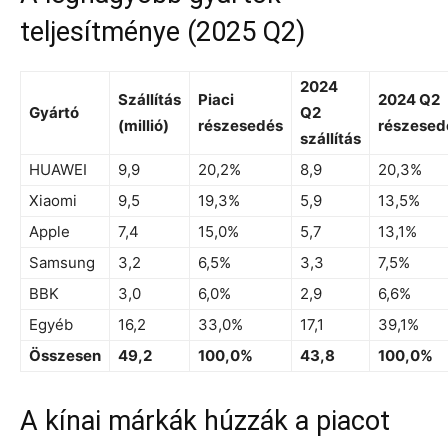
teljesítménye (2025 Q2)
2024
Szállítás
Piaci
2024 Q2
Gyártó
Q2
(millió)
részesedés
részesed
szállítás
HUAWEI
9,9
20,2%
8,9
20,3%
Xiaomi
9,5
19,3%
5,9
13,5%
Apple
7,4
15,0%
5,7
13,1%
Samsung
3,2
6,5%
3,3
7,5%
BBK
3,0
6,0%
2,9
6,6%
Egyéb
16,2
33,0%
17,1
39,1%
Összesen
49,2
100,0%
43,8
100,0%
A kínai márkák húzzák a piacot