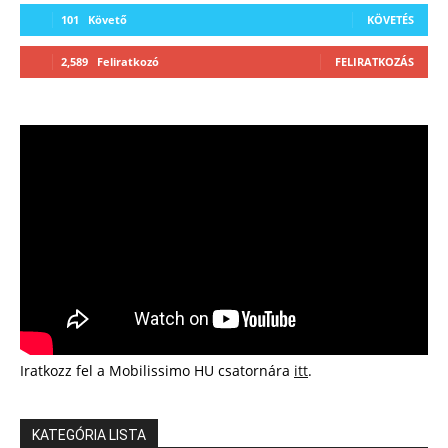
101
Követő
KÖVETÉS
2,589
Feliratkozó
FELIRATKOZÁS
Iratkozz fel a Mobilissimo HU csatornára
itt
.
KATEGÓRIA LISTA