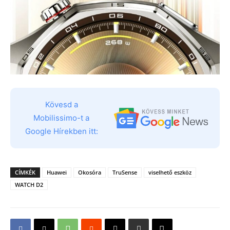
Kövesd a
Mobilissimo-t a
Google Hírekben itt:
CÍMKÉK
Huawei
Okosóra
TruSense
viselhető eszköz
WATCH D2