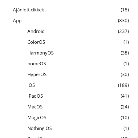
Ajánlott cikkek
18
App
830
Android
237
ColorOS
1
HarmonyOS
38
homeOS
1
HyperOS
30
iOS
189
iPadOS
41
MacOS
24
MagicOS
10
Nothing OS
1