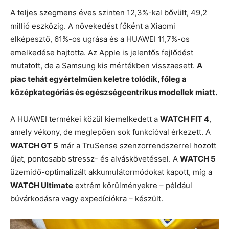
A teljes szegmens éves szinten 12,3%-kal bővült, 49,2
millió eszközig. A növekedést főként a Xiaomi
elképesztő, 61%-os ugrása és a HUAWEI 11,7%-os
emelkedése hajtotta. Az Apple is jelentős fejlődést
mutatott, de a Samsung kis mértékben visszaesett.
A
piac tehát egyértelműen keletre tolódik, főleg a
középkategóriás és egészségcentrikus modellek miatt.
A HUAWEI termékei közül kiemelkedett a
WATCH FIT 4
,
amely vékony, de meglepően sok funkcióval érkezett. A
WATCH GT 5
már a TruSense szenzorrendszerrel hozott
újat, pontosabb stressz- és alváskövetéssel. A
WATCH 5
üzemidő-optimalizált akkumulátormódokat kapott, míg a
WATCH Ultimate
extrém körülményekre – például
búvárkodásra vagy expedíciókra – készült.