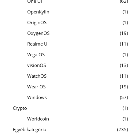
One UI
62
OpenKylin
1
OriginOS
1
OxygenOS
19
Realme UI
11
Vega OS
1
visionOS
13
WatchOS
11
Wear OS
19
Windows
57
Crypto
1
Worldcoin
1
Egyéb kategória
235