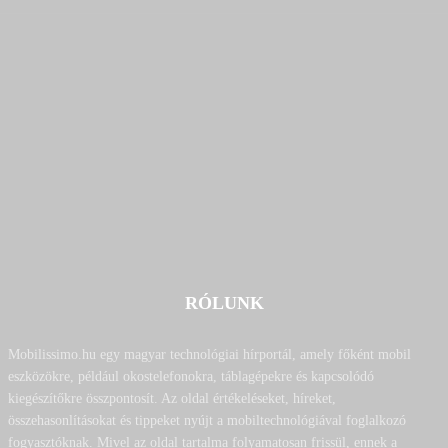
RÓLUNK
Mobilissimo.hu egy magyar technológiai hírportál, amely főként mobil
eszközökre, például okostelefonokra, táblagépekre és kapcsolódó
kiegészítőkre összpontosít. Az oldal értékeléseket, híreket,
összehasonlításokat és tippeket nyújt a mobiltechnológiával foglalkozó
fogyasztóknak. Mivel az oldal tartalma folyamatosan frissül, ennek a