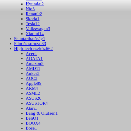
Hyundai
2
Nio
3
Renault
2
Skoda
1
Tesla
12
Volkswagen
3
Xiaomi
14
Fenntarthatóság
1
Film és sorozat
33
High-tech eszköz
662
Acer
4
ADATA
1
Amazon
5
AMD
11
Anker
3
AOC
3
Apple
89
ARM
4
ASML
2
ASUS
20
ASUSTOR
4
Atari
1
Bang & Olufsen
1
BenQ
1
BOOX
4
Bose
1