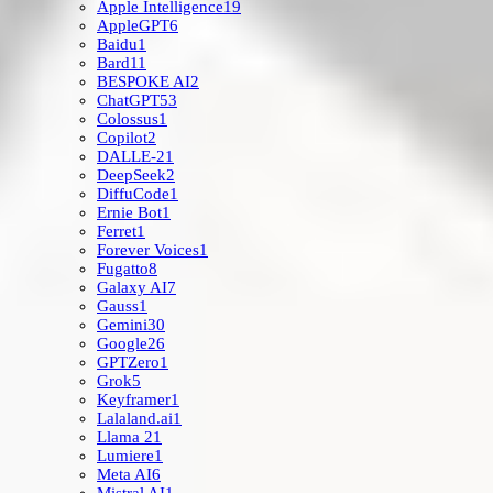
Apple Intelligence
19
AppleGPT
6
Baidu
1
Bard
11
BESPOKE AI
2
ChatGPT
53
Colossus
1
Copilot
2
DALLE-2
1
DeepSeek
2
DiffuCode
1
Ernie Bot
1
Ferret
1
Forever Voices
1
Fugatto
8
Galaxy AI
7
Gauss
1
Gemini
30
Google
26
GPTZero
1
Grok
5
Keyframer
1
Lalaland.ai
1
Llama 2
1
Lumiere
1
Meta AI
6