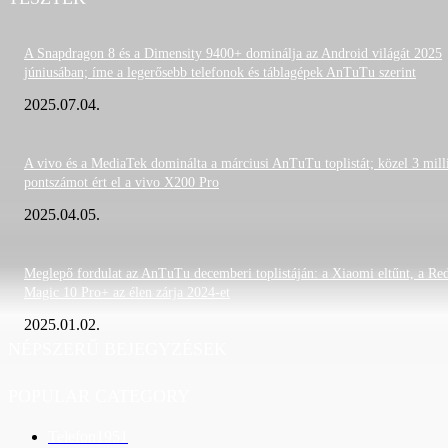
A Snapdragon 8 és a Dimensity 9400+ dominálja az Android világát 2025
júniusában; íme a legerősebb telefonok és táblagépek AnTuTu szerint
2025.07.04.
A vivo és a MediaTek dominálta a márciusi AnTuTu toplistát; közel 3 mill
pontszámot ért el a vivo X200 Pro
2025.04.05.
Meglepő fordulat az AnTuTu decemberi toplistáján: a Xiaomi eltűnt, a Re
Magic 10 Pro+ az élen zárja 2024-et
2025.01.02.
NÉPSZERŰ BEJEGYZÉSEK
POPULAR CATEGORY
Telefon
1951