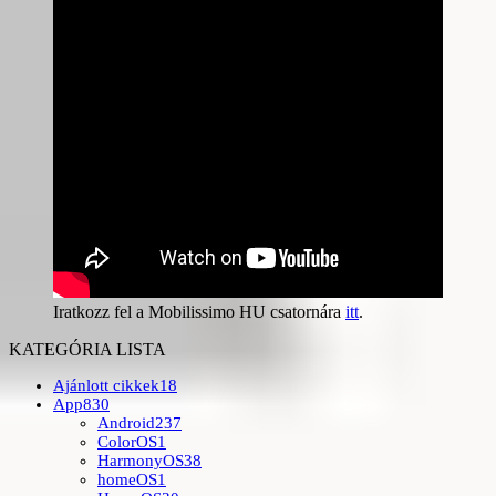
Iratkozz fel a Mobilissimo HU csatornára
itt
.
KATEGÓRIA LISTA
Ajánlott cikkek
18
App
830
Android
237
ColorOS
1
HarmonyOS
38
homeOS
1