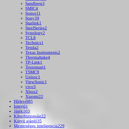
Sandberg
3
SMIC
4
Sonos
11
Sony
39
Starlink
1
SteelSeries
2
Synology
2
TCL
8
Technics
1
Tenda
2
Texas Instruments
2
Thermaltake
4
TP-Link
1
Tronsmart
1
TSMC
9
Unisoc
1
ViewSonic
1
vivo
3
Xbox
2
Xiaomi
22
Hírlevél
85
Interjú
1
Játék
103
Kiberbiztonság
22
Kütyü ajánló
35
Mesterséges inteligencia
229