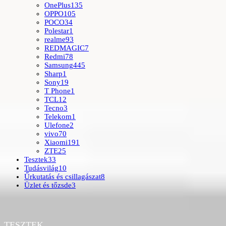
OnePlus
135
OPPO
105
POCO
34
Polestar
1
realme
93
REDMAGIC
7
Redmi
78
Samsung
445
Sharp
1
Sony
19
T Phone
1
TCL
12
Tecno
3
Telekom
1
Ulefone
2
vivo
70
Xiaomi
191
ZTE
25
Tesztek
33
Tudásvilág
10
Űrkutatás és csillagászat
8
Üzlet és tőzsde
3
TESZTEK