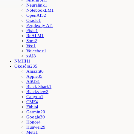
Mistral AI
1
Neuralink
1
NotebookLM
1
OpenAI
52
Oracle
1
Perplexity AI
1
Pixie
1
ReALM
1
Sora
2
Veo
1
Voicebox
1
xAI
8
NMHH
1
Okosóra
235
Amazfit
6
Apple
35
ASUS
1
Black Shark
1
Blackview
2
Canyon
1
CMF
4
Fitbit
4
Garmin
20
Google
30
Honor
4
Huawei
29
Meta
1