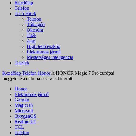
Kezdőlap
Telefon
Tech Hírek
Telefon
Táblagép
Okosóra
Játék
App
High-tech eszköz
Elektromos jármű
Mesterséges inteligencia
Tesztek
Kezdőlap
Telefon
Honor
A HONOR Magic 7 Pro európai
megjelenési dátuma és ára is kiderült
Honor
Elektromos jármű
Garmin
MagicOS
Microsoft
OxygenOS
Realme UI
TCL
Telefon