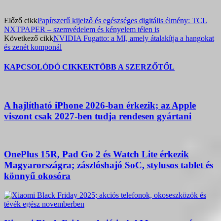
Előző cikk
Papírszerű kijelző és egészséges digitális élmény: TCL
NXTPAPER – szemvédelem és kényelem télen is
Következő cikk
NVIDIA Fugatto: a MI, amely átalakítja a hangokat
és zenét komponál
KAPCSOLÓDÓ CIKKEK
TÖBB A SZERZŐTŐL
A hajlítható iPhone 2026-ban érkezik; az Apple
viszont csak 2027-ben tudja rendesen gyártani
OnePlus 15R, Pad Go 2 és Watch Lite érkezik
Magyarországra; zászlóshajó SoC, stylusos tablet és
könnyű okosóra