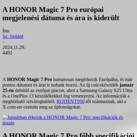
A HONOR Magic 7 Pro európai
megjelenési dátuma és ára is kiderült
Írta:
Sz. Szilárd
-
2024.11.29.
4492
A
HONOR Magic 7 Pro
hamarosan megérkezik Európába, és már
pontos dátumot és árat is tudunk hozzá. Az új csúcskészülék
január
25-én
debütál az európai piacon, ahol a Samsung Galaxy S25 Ultra
és a OnePlus 13 készülékekkel fog versenyezni. Az információk a
megbízható szivárogtatótól,
RODENT950
-től származnak, aki a
X.com-on osztotta meg az újdonságokat.
A HONOR Magic 7 Pro főbb specifikációi