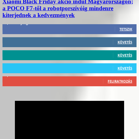
Xiaomi Black Friday akció indul Magyarországon;
a POCO F7-től a robotporszívóig mindenre
kiterjednek a kedvezmények
3,452
Rajongók
TETSZIK
412
Követő
KÖVETÉS
59
Követő
KÖVETÉS
101
Követő
KÖVETÉS
2,589
Feliratkozó
FELIRATKOZÁS