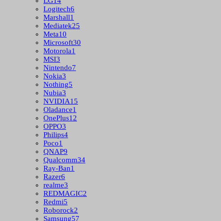
LG
14
Logitech
6
Marshall
1
Mediatek
25
Meta
10
Microsoft
30
Motorola
1
MSI
3
Nintendo
7
Nokia
3
Nothing
5
Nubia
3
NVIDIA
15
Oladance
1
OnePlus
12
OPPO
3
Philips
4
Poco
1
QNAP
9
Qualcomm
34
Ray-Ban
1
Razer
6
realme
3
REDMAGIC
2
Redmi
5
Roborock
2
Samsung
57