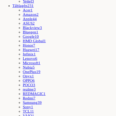
Yettel
3
Táblagép
231
Acer
1
Amazon
2
Apple
44
ASUS
2
Blackview
3
Bluegen
1
Google
10
HMD Global
1
Honor
7
Huawei
17
Infinix
1
Lenovo
6
Microsoft
1
Nubia
5
OnePlus
19
Onyx
1
OPPO
6
POCO
3
realme
3
REDMAGIC
1
Redmi
7
Samsung
39
Sony
1
TCL
11
VAIO
1