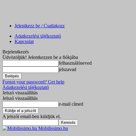
Jelentkezz be / Csatlakozz
Adatkezelési tájékoztató
Kapcsolat
Bejelentkezés
Üdvözöljük! Jelentkezzen be a fiókjába
felhasználóneved
jelszavad
Forgot your password? Get help
Adatkezelési tájékoztató
Jelszó visszaállítás
Jelszó visszaállítás
e-mail címed
A jelszót email-ben küldjük el.
Mobilissimo.hu