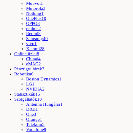
Mobvoi
1
Motorola
3
Nothing
1
OnePlus
10
OPPO
8
realme
2
Redmi
8
Samsung
40
vivo
1
Xiaomi
28
Online üzlet
8
Chinai
4
eMAG
2
Pénzügyi hírek
3
Robotika
6
Boston Dynamics
1
LG
1
NVIDIA
2
Statisztikák
15
Szolgáltatók
18
Antenna Hungária
1
DIGI
1
One
3
Orange
1
Telekom
5
Vodafone
9