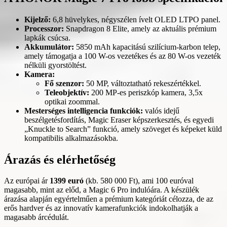
Kijelző:
6,8 hüvelykes, négyszélen ívelt OLED LTPO panel.
Processzor:
Snapdragon 8 Elite, amely az aktuális prémium
lapkák csúcsa.
Akkumulátor:
5850 mAh kapacitású szilícium-karbon telep,
amely támogatja a 100 W-os vezetékes és az 80 W-os vezeték
nélküli gyorstöltést.
Kamera:
Fő szenzor:
50 MP, változtatható rekeszértékkel.
Teleobjektív:
200 MP-es periszkóp kamera, 3,5x
optikai zoommal.
Mesterséges intelligencia funkciók:
valós idejű
beszélgetésfordítás, Magic Eraser képszerkesztés, és egyedi
„Knuckle to Search” funkció, amely szöveget és képeket küld
kompatibilis alkalmazásokba.
Árazás és elérhetőség
Az európai ár
1399 euró
(kb. 580 000 Ft), ami 100 euróval
magasabb, mint az előd, a Magic 6 Pro indulóára. A készülék
árazása alapján egyértelműen a prémium kategóriát célozza, de az
erős hardver és az innovatív kamerafunkciók indokolhatják a
magasabb árcédulát.