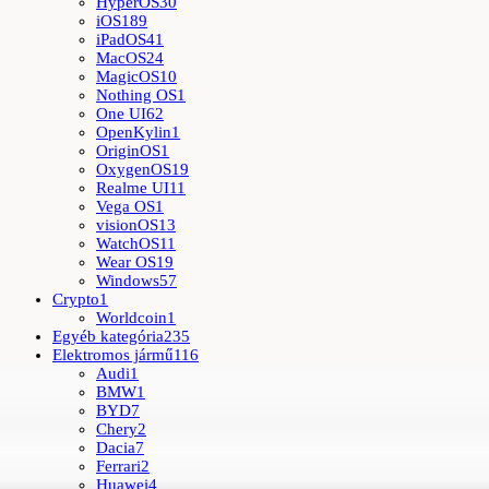
HyperOS
30
iOS
189
iPadOS
41
MacOS
24
MagicOS
10
Nothing OS
1
One UI
62
OpenKylin
1
OriginOS
1
OxygenOS
19
Realme UI
11
Vega OS
1
visionOS
13
WatchOS
11
Wear OS
19
Windows
57
Crypto
1
Worldcoin
1
Egyéb kategória
235
Elektromos jármű
116
Audi
1
BMW
1
BYD
7
Chery
2
Dacia
7
Ferrari
2
Huawei
4