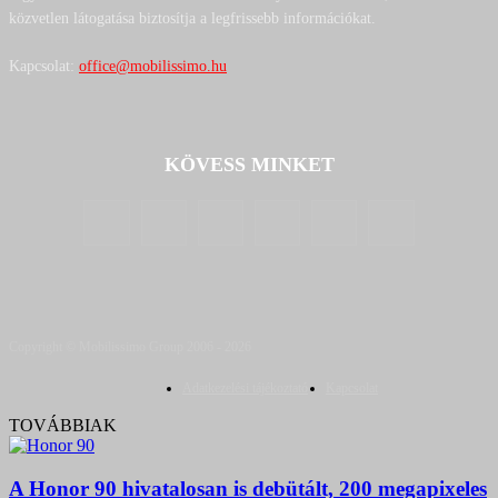
közvetlen látogatása biztosítja a legfrissebb információkat.
Kapcsolat:
office@mobilissimo.hu
KÖVESS MINKET
Copyright © Mobilissimo Group 2006 - 2026
Adatkezelési tájékoztató
Kapcsolat
TOVÁBBIAK
A Honor 90 hivatalosan is debütált, 200 megapixeles