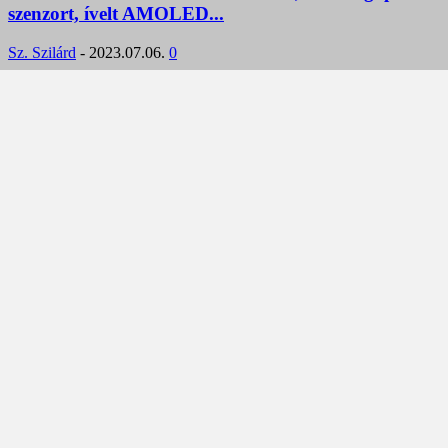
szenzort, ívelt AMOLED...
Sz. Szilárd
-
2023.07.06.
0