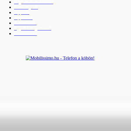
High-tech eszköz
529
Samsung
445
App
428
Apple
313
Android
237
Egyéb kategória
235
Okosóra
215