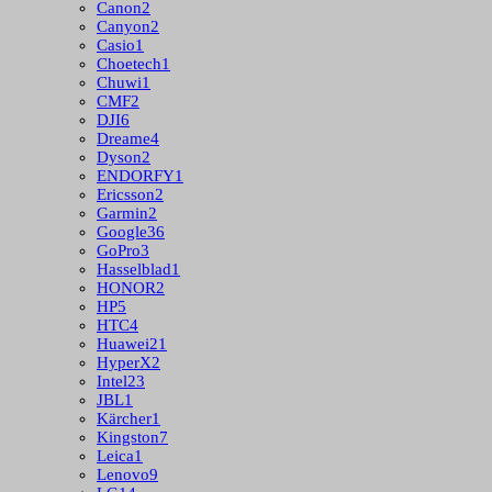
Canon
2
Canyon
2
Casio
1
Choetech
1
Chuwi
1
CMF
2
DJI
6
Dreame
4
Dyson
2
ENDORFY
1
Ericsson
2
Garmin
2
Google
36
GoPro
3
Hasselblad
1
HONOR
2
HP
5
HTC
4
Huawei
21
HyperX
2
Intel
23
JBL
1
Kärcher
1
Kingston
7
Leica
1
Lenovo
9