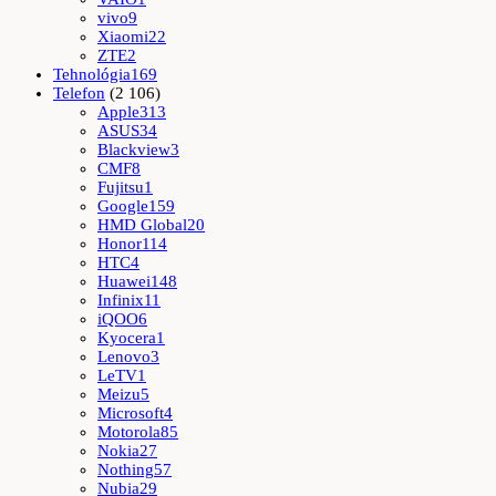
vivo
9
Xiaomi
22
ZTE
2
Tehnológia
169
Telefon
(2 106)
Apple
313
ASUS
34
Blackview
3
CMF
8
Fujitsu
1
Google
159
HMD Global
20
Honor
114
HTC
4
Huawei
148
Infinix
11
iQOO
6
Kyocera
1
Lenovo
3
LeTV
1
Meizu
5
Microsoft
4
Motorola
85
Nokia
27
Nothing
57
Nubia
29