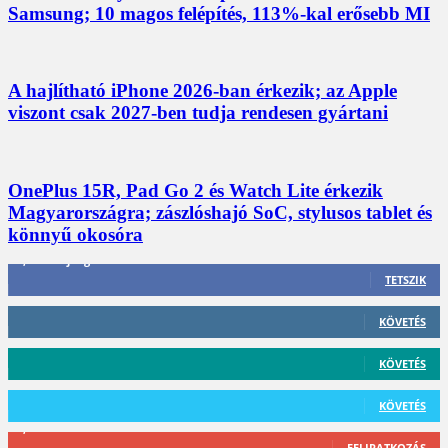
Samsung; 10 magos felépítés, 113%-kal erősebb MI
A hajlítható iPhone 2026-ban érkezik; az Apple
viszont csak 2027-ben tudja rendesen gyártani
OnePlus 15R, Pad Go 2 és Watch Lite érkezik
Magyarországra; zászlóshajó SoC, stylusos tablet és
könnyű okosóra
3,452
Rajongók
TETSZIK
412
Követő
KÖVETÉS
59
Követő
KÖVETÉS
101
Követő
KÖVETÉS
2,589
Feliratkozó
FELIRATKOZÁS