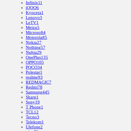
Infinix
11
iQOO
6
Kyocera
1
Lenovo
3
LeTV
1
Meizu
5
Microsoft
4
Motorola
85
Nokia
27
Nothing
57
Nubia
29
OnePlus
135
OPPO
105
POCO
34
Polestar
1
realme
93
REDMAGIC
7
Redmi
78
Samsung
445
Sharp
1
Sony
19
T Phone
1
TCL
12
Tecno
3
Telekom
1
Ulefone
2