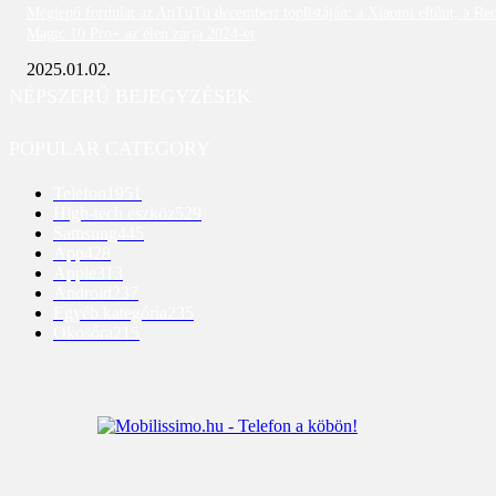
Meglepő fordulat az AnTuTu decemberi toplistáján: a Xiaomi eltűnt, a Re
Magic 10 Pro+ az élen zárja 2024-et
2025.01.02.
NÉPSZERŰ BEJEGYZÉSEK
POPULAR CATEGORY
Telefon
1951
High-tech eszköz
529
Samsung
445
App
428
Apple
313
Android
237
Egyéb kategória
235
Okosóra
215