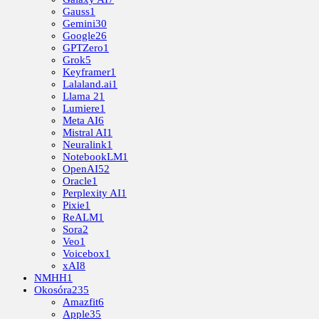
Gauss
1
Gemini
30
Google
26
GPTZero
1
Grok
5
Keyframer
1
Lalaland.ai
1
Llama 2
1
Lumiere
1
Meta AI
6
Mistral AI
1
Neuralink
1
NotebookLM
1
OpenAI
52
Oracle
1
Perplexity AI
1
Pixie
1
ReALM
1
Sora
2
Veo
1
Voicebox
1
xAI
8
NMHH
1
Okosóra
235
Amazfit
6
Apple
35