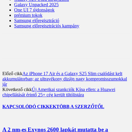
Galaxy Unpacked 2025
One UI 7 újdonságok
prémium tokok
Samsung előregisztráció
Samsung előregisztrációs kampány
Előző cikk
Az iPhone 17 Air és a Galaxy S25 Slim csalódást kelt
akkumulátorban; az ultravékony dizájn nagy kompromisszumokkal
jár
Következő cikk
Új Amerikai szankciók Kína ellen: a Huawei
chipellátását érintő 25+ cég került tiltólistára
KAPCSOLÓDÓ CIKKEK
TÖBB A SZERZŐTŐL
A 2 nm-es Exynos 2600 lapkát mutatta be a