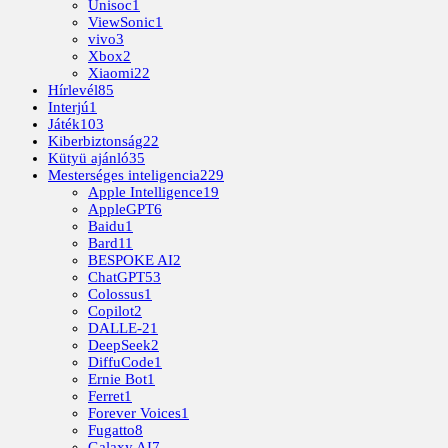
Unisoc
1
ViewSonic
1
vivo
3
Xbox
2
Xiaomi
22
Hírlevél
85
Interjú
1
Játék
103
Kiberbiztonság
22
Kütyü ajánló
35
Mesterséges inteligencia
229
Apple Intelligence
19
AppleGPT
6
Baidu
1
Bard
11
BESPOKE AI
2
ChatGPT
53
Colossus
1
Copilot
2
DALLE-2
1
DeepSeek
2
DiffuCode
1
Ernie Bot
1
Ferret
1
Forever Voices
1
Fugatto
8
Galaxy AI
7