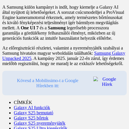
A Samsung külön kampányt is indít, hogy kiemelje a Galaxy AI
által nyújtott új lehetőségeket. A sorozat csúcsmodelljei a ProVisual
Engine kameramotorral érkeznek, amely természetes bőrtónusokat
és kiváló fényképezési teljesítményt ígér bármilyen megvilágítás
mellett. A
One UI 7
és a
Samsung
legerősebb processzora
garantálja a gördülékeny felhasználói élményt, miközben az új
generációs funkciók az intuitív használatot helyezik előtérbe.
Az előregisztráció részletei, valamint a nyereményjáték szabályai a
Samsung hivatalos magyar weboldalán találhatók:
Samsung Galaxy
Unpacked 2025
. A kampány 2025. január 22-én zárul, így érdemes
mielőbb regisztrálni, hogy ne maradj le az exkluzív lehetőségekről.
Kövesd a Mobilissimo-t a Google
Hírekben itt:
CÍMKÉK
Galaxy AI funkciók
Galaxy S25 bemutató
Galaxy S25 bőrtok
Galaxy S25 nyereményjáték
Galaxy S25 Ultra kiegészítők