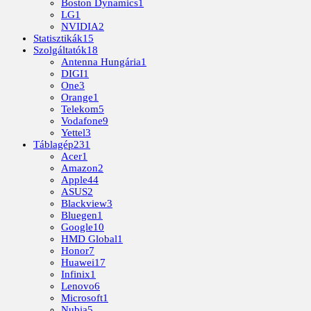
Boston Dynamics
1
LG
1
NVIDIA
2
Statisztikák
15
Szolgáltatók
18
Antenna Hungária
1
DIGI
1
One
3
Orange
1
Telekom
5
Vodafone
9
Yettel
3
Táblagép
231
Acer
1
Amazon
2
Apple
44
ASUS
2
Blackview
3
Bluegen
1
Google
10
HMD Global
1
Honor
7
Huawei
17
Infinix
1
Lenovo
6
Microsoft
1
Nubia
5