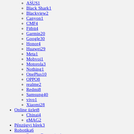
ASUS
1
Black Shark
1
Blackview
2
Canyon
1
CMF
4
Fitbit
4
Garmin
20
Google
30
Honor
4
Huawei
29
Meta
1
Mobvoi
1
Motorola
3
Nothing
1
OnePlus
10
OPPO
8
realme
2
Redmi
8
Samsung
40
vivo
1
Xiaomi
28
Online üzlet
8
Chinai
4
eMAG
2
Pénzügyi hírek
3
Robotika
6