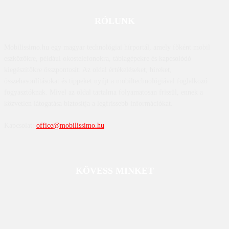
RÓLUNK
Mobilissimo.hu egy magyar technológiai hírportál, amely főként mobil
eszközökre, például okostelefonokra, táblagépekre és kapcsolódó
kiegészítőkre összpontosít. Az oldal értékeléseket, híreket,
összehasonlításokat és tippeket nyújt a mobiltechnológiával foglalkozó
fogyasztóknak. Mivel az oldal tartalma folyamatosan frissül, ennek a
közvetlen látogatása biztosítja a legfrissebb információkat.
Kapcsolat:
office@mobilissimo.hu
KÖVESS MINKET