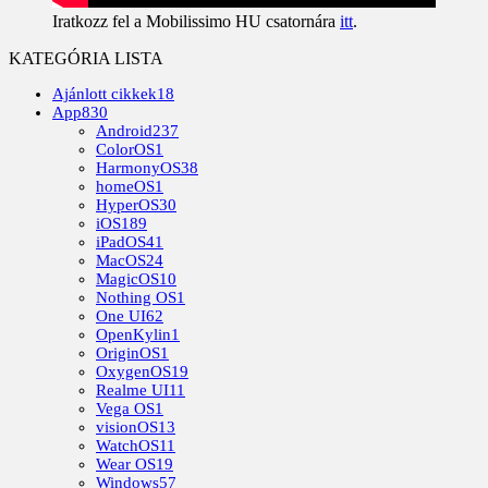
Iratkozz fel a Mobilissimo HU csatornára
itt
.
KATEGÓRIA LISTA
Ajánlott cikkek
18
App
830
Android
237
ColorOS
1
HarmonyOS
38
homeOS
1
HyperOS
30
iOS
189
iPadOS
41
MacOS
24
MagicOS
10
Nothing OS
1
One UI
62
OpenKylin
1
OriginOS
1
OxygenOS
19
Realme UI
11
Vega OS
1
visionOS
13
WatchOS
11
Wear OS
19
Windows
57