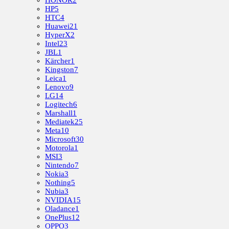
HONOR
2
HP
5
HTC
4
Huawei
21
HyperX
2
Intel
23
JBL
1
Kärcher
1
Kingston
7
Leica
1
Lenovo
9
LG
14
Logitech
6
Marshall
1
Mediatek
25
Meta
10
Microsoft
30
Motorola
1
MSI
3
Nintendo
7
Nokia
3
Nothing
5
Nubia
3
NVIDIA
15
Oladance
1
OnePlus
12
OPPO
3