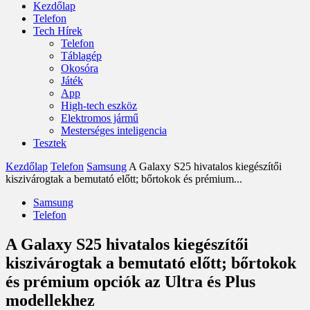
Kezdőlap
Telefon
Tech Hírek
Telefon
Táblagép
Okosóra
Játék
App
High-tech eszköz
Elektromos jármű
Mesterséges inteligencia
Tesztek
Kezdőlap
Telefon
Samsung
A Galaxy S25 hivatalos kiegészítői
kiszivárogtak a bemutató előtt; bőrtokok és prémium...
Samsung
Telefon
A Galaxy S25 hivatalos kiegészítői
kiszivárogtak a bemutató előtt; bőrtokok
és prémium opciók az Ultra és Plus
modellekhez