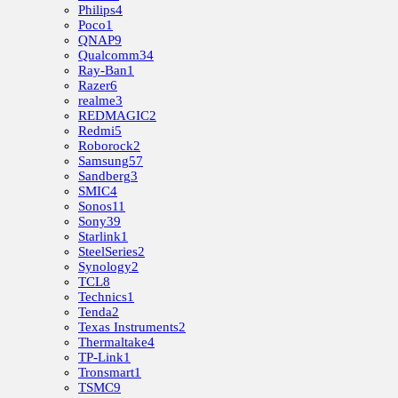
Philips
4
Poco
1
QNAP
9
Qualcomm
34
Ray-Ban
1
Razer
6
realme
3
REDMAGIC
2
Redmi
5
Roborock
2
Samsung
57
Sandberg
3
SMIC
4
Sonos
11
Sony
39
Starlink
1
SteelSeries
2
Synology
2
TCL
8
Technics
1
Tenda
2
Texas Instruments
2
Thermaltake
4
TP-Link
1
Tronsmart
1
TSMC
9