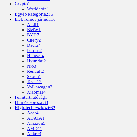
Crypto
1
Worldcoin
1
Egyéb kategória
235
Elektromos jármű
116
Audi
1
BMW
1
BYD
7
Chery
2
Dacia
7
Ferrari
2
Huawei
4
Hyundai
2
Nio
3
Renault
2
Skoda
1
Tesla
12
Volkswagen
3
Xiaomi
14
Fenntarthatóság
1
Film és sorozat
33
High-tech eszköz
662
Acer
4
ADATA
1
Amazon
5
AMD
11
Anker
3