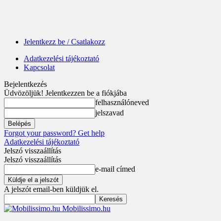
Jelentkezz be / Csatlakozz
Adatkezelési tájékoztató
Kapcsolat
Bejelentkezés
Üdvözöljük! Jelentkezzen be a fiókjába
felhasználóneved
jelszavad
Forgot your password? Get help
Adatkezelési tájékoztató
Jelszó visszaállítás
Jelszó visszaállítás
e-mail címed
A jelszót email-ben küldjük el.
Mobilissimo.hu