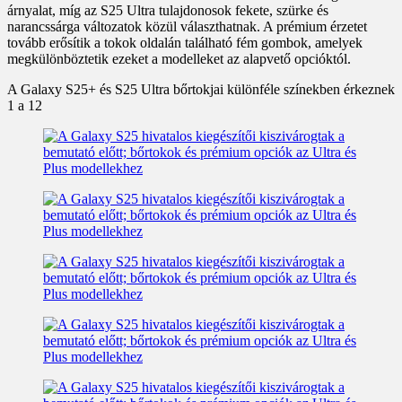
árnyalat, míg az S25 Ultra tulajdonosok fekete, szürke és
narancssárga változatok közül választhatnak. A prémium érzetet
tovább erősítik a tokok oldalán található fém gombok, amelyek
megkülönböztetik ezeket a modelleket az alapvető opcióktól.
A Galaxy S25+ és S25 Ultra bőrtokjai különféle színekben érkeznek
1
a 12