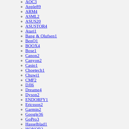
AOC
3
Apple
89
ARM
4
ASML
2
ASUS
20
ASUSTOR
4
Atari
1
Bang & Olufsen
1
BenQ
1
BOOX
4
Bose
1
Canon
2
Canyon
2
Casio
1
Choetech
1
Chuwi
1
CMF
2
DJI
6
Dreame
4
Dyson
2
ENDORFY
1
Ericsson
2
Garmin
2
Google
36
GoPro
3
Hasselblad
1