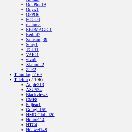
OnePlus
19
Onyx
1
OPPO
6
POCO
3
realme
3
REDMAGIC
1
Redmi
7
Samsung
39
Sony
1
TCL
11
VAIO
1
vivo
9
Xiaomi
22
ZTE
2
Tehnológia
169
Telefon
(2 106)
Apple
313
ASUS
34
Blackview
3
CMF
8
Fujitsu
1
Google
159
HMD Global
20
Honor
114
HTC
4
Huawei
148