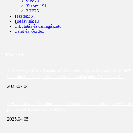
vivo
70
Xiaomi
191
ZTE
25
Tesztek
33
Tudásvilág
10
Űrkutatás és csillagászat
8
Üzlet és tőzsde
3
TESZTEK
A Snapdragon 8 és a Dimensity 9400+ dominálja az Android világát 2025
júniusában; íme a legerősebb telefonok és táblagépek AnTuTu szerint
2025.07.04.
A vivo és a MediaTek dominálta a márciusi AnTuTu toplistát; közel 3 mill
pontszámot ért el a vivo X200 Pro
2025.04.05.