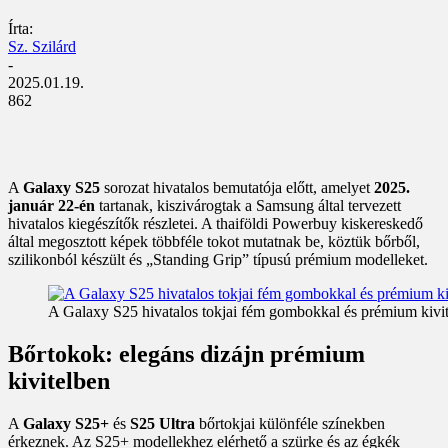
Írta:
Sz. Szilárd
-
2025.01.19.
862
A
Galaxy S25
sorozat hivatalos bemutatója előtt, amelyet
2025.
január 22-én
tartanak, kiszivárogtak a Samsung által tervezett
hivatalos kiegészítők részletei. A thaiföldi Powerbuy kiskereskedő
által megosztott képek többféle tokot mutatnak be, köztük bőrből,
szilikonból készült és „Standing Grip” típusú prémium modelleket.
A Galaxy S25 hivatalos tokjai fém gombokkal és prémium kivi
Bőrtokok: elegáns dizájn prémium
kivitelben
A
Galaxy S25+
és
S25 Ultra
bőrtokjai különféle színekben
érkeznek. Az S25+ modellekhez elérhető a szürke és az égkék