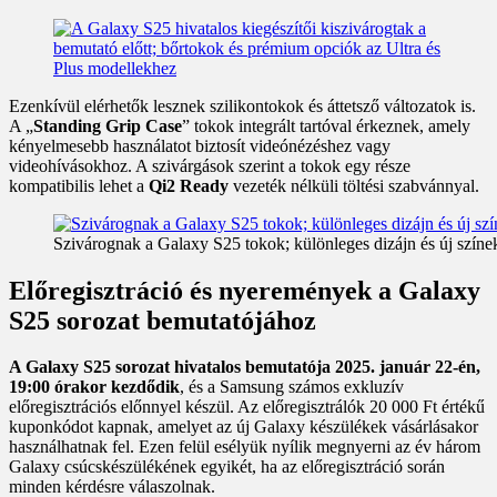
Ezenkívül elérhetők lesznek szilikontokok és áttetsző változatok is.
A „
Standing Grip Case
” tokok integrált tartóval érkeznek, amely
kényelmesebb használatot biztosít videónézéshez vagy
videohívásokhoz. A szivárgások szerint a tokok egy része
kompatibilis lehet a
Qi2 Ready
vezeték nélküli töltési szabvánnyal.
Szivárognak a Galaxy S25 tokok; különleges dizájn és új színe
Előregisztráció és nyeremények a Galaxy
S25 sorozat bemutatójához
A Galaxy S25 sorozat hivatalos bemutatója 2025. január 22-én,
19:00 órakor kezdődik
, és a Samsung számos exkluzív
előregisztrációs előnnyel készül. Az előregisztrálók 20 000 Ft értékű
kuponkódot kapnak, amelyet az új Galaxy készülékek vásárlásakor
használhatnak fel. Ezen felül esélyük nyílik megnyerni az év három
Galaxy csúcskészülékének egyikét, ha az előregisztráció során
minden kérdésre válaszolnak.