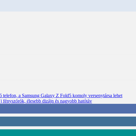
 telefon, a Samsung Galaxy Z Fold5 komoly versenytársa lehet
 Új fényszórók, élesebb dizájn és nagyobb hatótáv