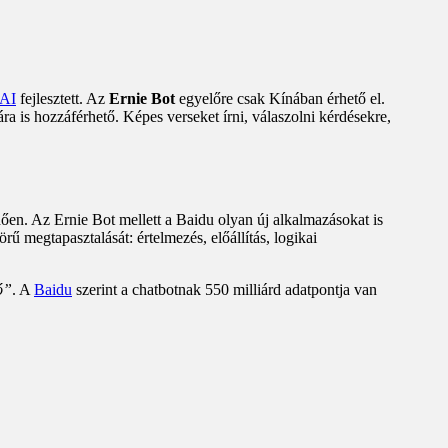
AI
fejlesztett. Az
Ernie Bot
egyelőre csak Kínában érhető el.
is hozzáférhető. Képes verseket írni, válaszolni kérdésekre,
ően. Az Ernie Bot mellett a Baidu olyan új alkalmazásokat is
ű megtapasztalását: értelmezés, előállítás, logikai
ó”
. A
Baidu
szerint a chatbotnak 550 milliárd adatpontja van