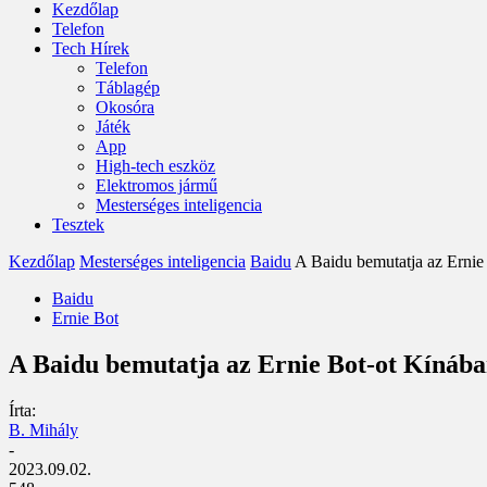
Kezdőlap
Telefon
Tech Hírek
Telefon
Táblagép
Okosóra
Játék
App
High-tech eszköz
Elektromos jármű
Mesterséges inteligencia
Tesztek
Kezdőlap
Mesterséges inteligencia
Baidu
A Baidu bemutatja az Ernie
Baidu
Ernie Bot
A Baidu bemutatja az Ernie Bot-ot Kínába
Írta:
B. Mihály
-
2023.09.02.