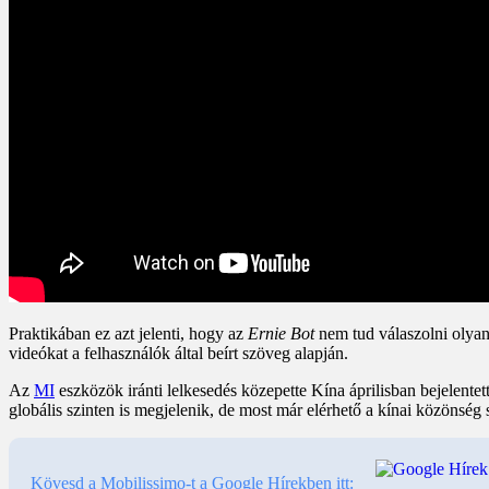
Praktikában ez azt jelenti, hogy az
Ernie Bot
nem tud válaszolni olyan
videókat a felhasználók által beírt szöveg alapján.
Az
MI
eszközök iránti lelkesedés közepette Kína áprilisban bejelente
globális szinten is megjelenik, de most már elérhető a kínai közönség
Kövesd a Mobilissimo-t a Google Hírekben itt: