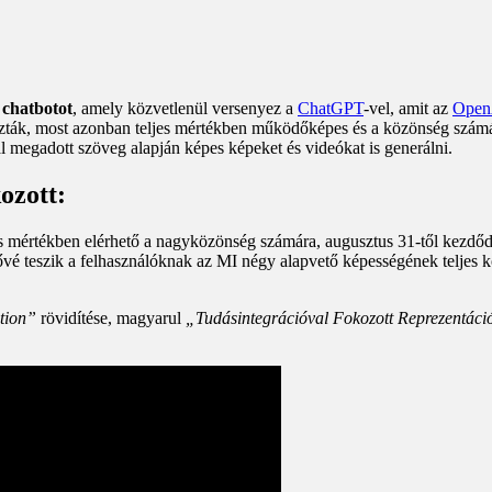
 chatbotot
, amely közvetlenül versenyez a
ChatGPT
-vel, amit az
Open
ák, most azonban teljes mértékben működőképes és a közönség számára 
al megadott szöveg alapján képes képeket és videókat is generálni.
ozott:
es mértékben elérhető a nagyközönség számára, augusztus 31-től kezdőd
vé teszik a felhasználóknak az MI négy alapvető képességének teljes kör
tion”
rövidítése, magyarul
„Tudásintegrációval Fokozott Reprezentáci