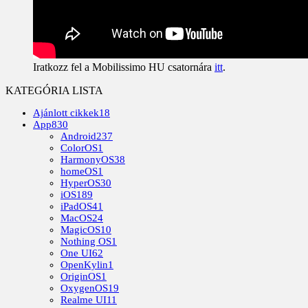
Iratkozz fel a Mobilissimo HU csatornára
itt
.
KATEGÓRIA LISTA
Ajánlott cikkek
18
App
830
Android
237
ColorOS
1
HarmonyOS
38
homeOS
1
HyperOS
30
iOS
189
iPadOS
41
MacOS
24
MagicOS
10
Nothing OS
1
One UI
62
OpenKylin
1
OriginOS
1
OxygenOS
19
Realme UI
11