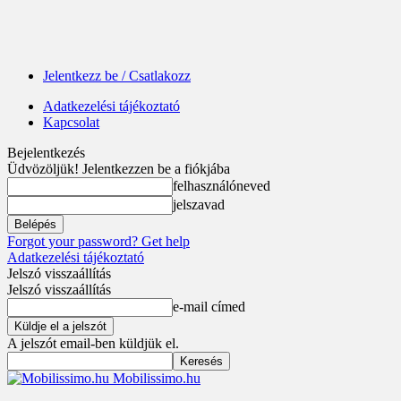
Jelentkezz be / Csatlakozz
Adatkezelési tájékoztató
Kapcsolat
Bejelentkezés
Üdvözöljük! Jelentkezzen be a fiókjába
felhasználóneved
jelszavad
Forgot your password? Get help
Adatkezelési tájékoztató
Jelszó visszaállítás
Jelszó visszaállítás
e-mail címed
A jelszót email-ben küldjük el.
Mobilissimo.hu