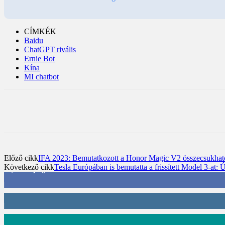
CÍMKÉK
Baidu
ChatGPT rivális
Ernie Bot
Kína
MI chatbot
Előző cikk
IFA 2023: Bemutatkozott a Honor Magic V2 összecsukható
Következő cikk
Tesla Európában is bemutatta a frissített Model 3-at:
3,452
Rajongók
412
Követő
59
Követő