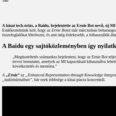
548
A kínai tech-óriás, a Baidu, bejelentette az Ernie Bot nevű, új MI
Emlékeztetnünk kell, hogy az
Ernie Botot
már márciusban beharangozt
összefoglalókat létrehozni, és ami még érdekesebb, a felhasználók ált
A Baidu egy sajtóközleményben így nyilatk
„Megtiszteltetés számunkra bejelenteni, hogy az Ernie Bot telj
tervez bemutatni, amelyek az MI kapacitásait kihasználva lehető
következtetés és memória.”
A
„Ernie”
az
„Enhanced Representation through Knowledge Integra
„tudásbázisában”
, bár ezek többsége a kínai piacra koncentrál.