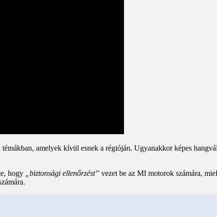
 témákban, amelyek kívül esnek a régióján. Ugyanakkor képes hangvála
tte, hogy
„biztonsági ellenőrzést”
vezet be az MI motorok számára, mielő
 számára.