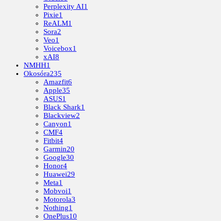
Perplexity AI
1
Pixie
1
ReALM
1
Sora
2
Veo
1
Voicebox
1
xAI
8
NMHH
1
Okosóra
235
Amazfit
6
Apple
35
ASUS
1
Black Shark
1
Blackview
2
Canyon
1
CMF
4
Fitbit
4
Garmin
20
Google
30
Honor
4
Huawei
29
Meta
1
Mobvoi
1
Motorola
3
Nothing
1
OnePlus
10