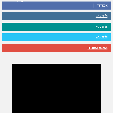
3,452
Rajongók
TETSZIK
412
Követő
KÖVETÉS
59
Követő
KÖVETÉS
101
Követő
KÖVETÉS
2,589
Feliratkozó
FELIRATKOZÁS