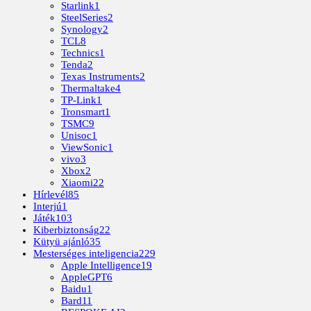
Starlink
1
SteelSeries
2
Synology
2
TCL
8
Technics
1
Tenda
2
Texas Instruments
2
Thermaltake
4
TP-Link
1
Tronsmart
1
TSMC
9
Unisoc
1
ViewSonic
1
vivo
3
Xbox
2
Xiaomi
22
Hírlevél
85
Interjú
1
Játék
103
Kiberbiztonság
22
Kütyü ajánló
35
Mesterséges inteligencia
229
Apple Intelligence
19
AppleGPT
6
Baidu
1
Bard
11