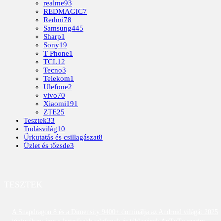
realme
93
REDMAGIC
7
Redmi
78
Samsung
445
Sharp
1
Sony
19
T Phone
1
TCL
12
Tecno
3
Telekom
1
Ulefone
2
vivo
70
Xiaomi
191
ZTE
25
Tesztek
33
Tudásvilág
10
Űrkutatás és csillagászat
8
Üzlet és tőzsde
3
TESZTEK
A Snapdragon 8 és a Dimensity 9400+ dominálja az Android világát 2025