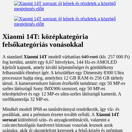
Xiaomi 14T: középkategória
felsőkategóriás vonásokkal
A standard
Xiaomi 14T
modell várhatóan
649 euró
(kb. 257 000 Ft)
fog kerülni, amiért egy 6,67 hüvelykes, 144 Hz-es AMOLED
kijelzőt kapunk, amely kiváló képminőséget és gördülékeny
felhasználói élményt ígér. A készüléket egy Dimensity 8300 Ultra
processzor hajtja meg, amelyhez 12 GB RAM és 256 GB tárhely
társul. A kamerarendszer három érzékelőt tartalmaz: egy 50 MP-es
széles látószögű Sony IMX906 szenzort, egy 50 MP-es
teleobjektívet és egy 12 MP-es ultra-széles látószögű kamerát. A
szelfikamerája 32 MP-es.
Mindkét modell IP68-as tanúsítvánnyal rendelkezik, így víz- és
porállóak, ami a prémium érzetet tovább erősíti. A
Xiaomi 14T
sorozat
különböző szín- és anyagkombinációi, valamint a
csúcstechnológiás hardverei biztosan vonzóak lesznek azok
számára, akik új okostelefont keresnek a felső-közép és prémium