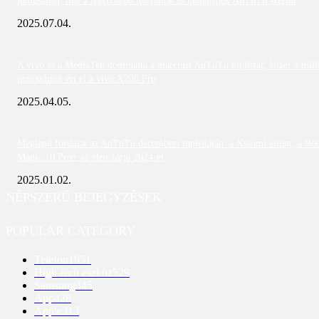
júniusában; íme a legerősebb telefonok és táblagépek AnTuTu szerint
2025.07.04.
A vivo és a MediaTek dominálta a márciusi AnTuTu toplistát; közel 3 mill
pontszámot ért el a vivo X200 Pro
2025.04.05.
Meglepő fordulat az AnTuTu decemberi toplistáján: a Xiaomi eltűnt, a Re
Magic 10 Pro+ az élen zárja 2024-et
2025.01.02.
NÉPSZERŰ BEJEGYZÉSEK
POPULAR CATEGORY
Telefon
1951
High-tech eszköz
529
Samsung
445
App
428
Apple
313