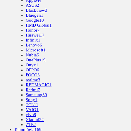
Apple
44
ASUS
2
Blackview
3
Bluegen
1
Google
10
HMD Global
1
Honor
7
Huawei
17
Infinix
1
Lenovo
6
Microsoft
1
Nubia
5
OnePlus
19
Onyx
1
OPPO
6
POCO
3
realme
3
REDMAGIC
1
Redmi
7
Samsung
39
Sony
1
TCL
11
VAIO
1
vivo
9
Xiaomi
22
ZTE
2
Tehnológia
169