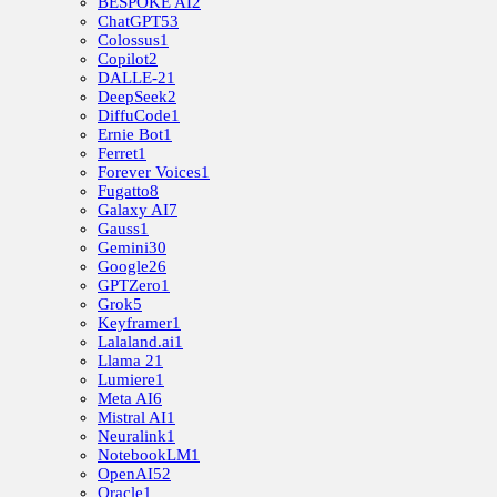
BESPOKE AI
2
ChatGPT
53
Colossus
1
Copilot
2
DALLE-2
1
DeepSeek
2
DiffuCode
1
Ernie Bot
1
Ferret
1
Forever Voices
1
Fugatto
8
Galaxy AI
7
Gauss
1
Gemini
30
Google
26
GPTZero
1
Grok
5
Keyframer
1
Lalaland.ai
1
Llama 2
1
Lumiere
1
Meta AI
6
Mistral AI
1
Neuralink
1
NotebookLM
1
OpenAI
52
Oracle
1