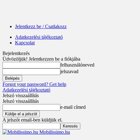
Jelentkezz be / Csatlakozz
Adatkezelési tájékoztató
Kapcsolat
Bejelentkezés
Üdvözöljük! Jelentkezzen be a fiókjába
felhasználóneved
jelszavad
Forgot your password? Get help
Adatkezelési tájékoztató
Jelszó visszaállítás
Jelszó visszaállítás
e-mail címed
A jelszót email-ben küldjük el.
Mobilissimo.hu