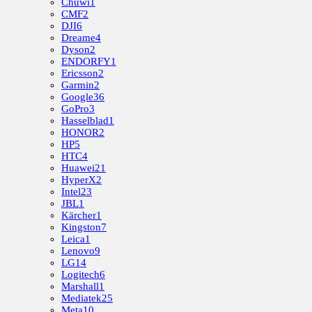
Chuwi
1
CMF
2
DJI
6
Dreame
4
Dyson
2
ENDORFY
1
Ericsson
2
Garmin
2
Google
36
GoPro
3
Hasselblad
1
HONOR
2
HP
5
HTC
4
Huawei
21
HyperX
2
Intel
23
JBL
1
Kärcher
1
Kingston
7
Leica
1
Lenovo
9
LG
14
Logitech
6
Marshall
1
Mediatek
25
Meta
10