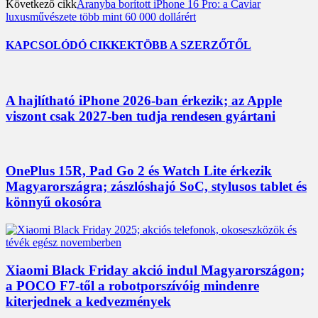
Következő cikk
Aranyba borított iPhone 16 Pro: a Caviar
luxusművészete több mint 60 000 dollárért
KAPCSOLÓDÓ CIKKEK
TÖBB A SZERZŐTŐL
A hajlítható iPhone 2026-ban érkezik; az Apple
viszont csak 2027-ben tudja rendesen gyártani
OnePlus 15R, Pad Go 2 és Watch Lite érkezik
Magyarországra; zászlóshajó SoC, stylusos tablet és
könnyű okosóra
Xiaomi Black Friday akció indul Magyarországon;
a POCO F7-től a robotporszívóig mindenre
kiterjednek a kedvezmények