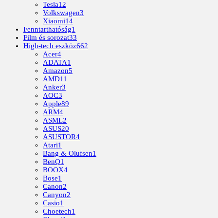
Tesla
12
Volkswagen
3
Xiaomi
14
Fenntarthatóság
1
Film és sorozat
33
High-tech eszköz
662
Acer
4
ADATA
1
Amazon
5
AMD
11
Anker
3
AOC
3
Apple
89
ARM
4
ASML
2
ASUS
20
ASUSTOR
4
Atari
1
Bang & Olufsen
1
BenQ
1
BOOX
4
Bose
1
Canon
2
Canyon
2
Casio
1
Choetech
1