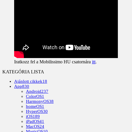
Iratkozz fel a Mobilissimo HU csatornára
itt
.
KATEGÓRIA LISTA
Ajánlott cikkek
18
App
830
Android
237
ColorOS
1
HarmonyOS
38
homeOS
1
HyperOS
30
iOS
189
iPadOS
41
MacOS
24
MagicOS
10