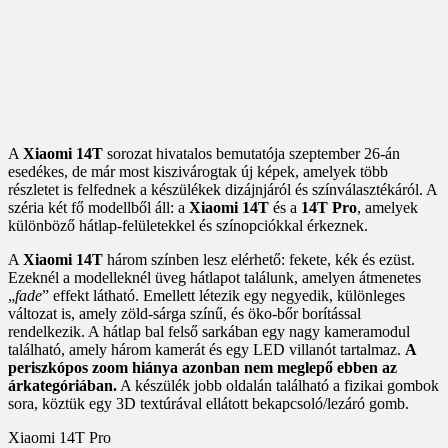
A
Xiaomi 14T
sorozat hivatalos bemutatója szeptember 26-án
esedékes, de már most kiszivárogtak új képek, amelyek több
részletet is felfednek a készülékek dizájnjáról és színválasztékáról. A
széria két fő modellből áll: a
Xiaomi 14T
és a
14T Pro
, amelyek
különböző hátlap-felületekkel és színopciókkal érkeznek.
A
Xiaomi 14T
három színben lesz elérhető: fekete, kék és ezüst.
Ezeknél a modelleknél üveg hátlapot találunk, amelyen átmenetes
„
fade
” effekt látható. Emellett létezik egy negyedik, különleges
változat is, amely zöld-sárga színű, és öko-bőr borítással
rendelkezik. A hátlap bal felső sarkában egy nagy kameramodul
található, amely három kamerát és egy LED villanót tartalmaz.
A
periszkópos zoom hiánya azonban nem meglepő ebben az
árkategóriában.
A készülék jobb oldalán található a fizikai gombok
sora, köztük egy 3D textúrával ellátott bekapcsoló/lezáró gomb.
Xiaomi 14T Pro