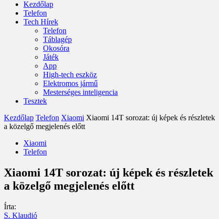
Kezdőlap
Telefon
Tech Hírek
Telefon
Táblagép
Okosóra
Játék
App
High-tech eszköz
Elektromos jármű
Mesterséges inteligencia
Tesztek
Kezdőlap
Telefon
Xiaomi
Xiaomi 14T sorozat: új képek és részletek
a közelgő megjelenés előtt
Xiaomi
Telefon
Xiaomi 14T sorozat: új képek és részletek
a közelgő megjelenés előtt
Írta:
S. Klaudió