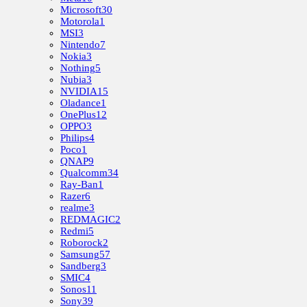
Microsoft
30
Motorola
1
MSI
3
Nintendo
7
Nokia
3
Nothing
5
Nubia
3
NVIDIA
15
Oladance
1
OnePlus
12
OPPO
3
Philips
4
Poco
1
QNAP
9
Qualcomm
34
Ray-Ban
1
Razer
6
realme
3
REDMAGIC
2
Redmi
5
Roborock
2
Samsung
57
Sandberg
3
SMIC
4
Sonos
11
Sony
39