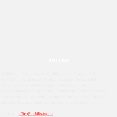
RÓLUNK
Mobilissimo.hu egy magyar technológiai hírportál, amely főként mobil
eszközökre, például okostelefonokra, táblagépekre és kapcsolódó
kiegészítőkre összpontosít. Az oldal értékeléseket, híreket,
összehasonlításokat és tippeket nyújt a mobiltechnológiával foglalkozó
fogyasztóknak. Mivel az oldal tartalma folyamatosan frissül, ennek a
közvetlen látogatása biztosítja a legfrissebb információkat.
Kapcsolat:
office@mobilissimo.hu