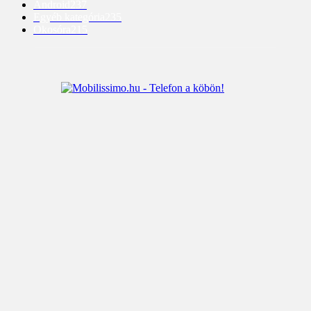
Android
237
Egyéb kategória
235
Okosóra
215