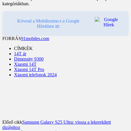
kategóriákban.
Kövesd a Mobilissimo-t a Google
Hírekben itt:
FORRÁS
91mobiles.com
CÍMKÉK
14T ár
Dimensity 9300
Xiaomi 14T
Xiaomi 14T Pro
Xiaomi telefonok 2024
Előző cikk
Samsung Galaxy S25 Ultra: vissza a lekerekített
dizájnhoz