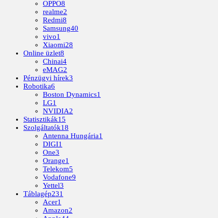
OPPO
8
realme
2
Redmi
8
Samsung
40
vivo
1
Xiaomi
28
Online üzlet
8
Chinai
4
eMAG
2
Pénzügyi hírek
3
Robotika
6
Boston Dynamics
1
LG
1
NVIDIA
2
Statisztikák
15
Szolgáltatók
18
Antenna Hungária
1
DIGI
1
One
3
Orange
1
Telekom
5
Vodafone
9
Yettel
3
Táblagép
231
Acer
1
Amazon
2