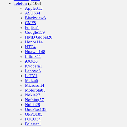
Telefon
(2 106)
Apple
313
ASUS
34
Blackview
3
CMF
8
Fujitsu
1
Google
159
HMD Global
20
Honor
114
HTC
4
Huawei
148
Infinix
11
iQOO
6
Kyocera
1
Lenovo
3
LeTV
1
Meizu
5
Microsoft
4
Motorola
85
Nokia
27
Nothing
57
Nubia
29
OnePlus
135
OPPO
105
POCO
34
Polestar
1