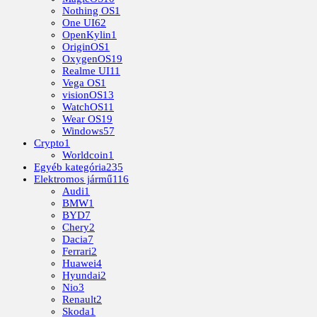
Nothing OS
1
One UI
62
OpenKylin
1
OriginOS
1
OxygenOS
19
Realme UI
11
Vega OS
1
visionOS
13
WatchOS
11
Wear OS
19
Windows
57
Crypto
1
Worldcoin
1
Egyéb kategória
235
Elektromos jármű
116
Audi
1
BMW
1
BYD
7
Chery
2
Dacia
7
Ferrari
2
Huawei
4
Hyundai
2
Nio
3
Renault
2
Skoda
1