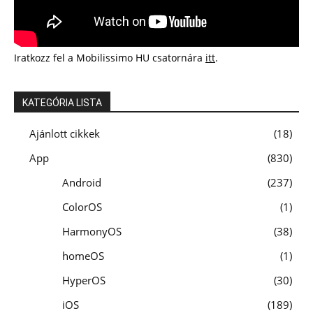
Iratkozz fel a Mobilissimo HU csatornára
itt
.
KATEGÓRIA LISTA
Ajánlott cikkek
18
App
830
Android
237
ColorOS
1
HarmonyOS
38
homeOS
1
HyperOS
30
iOS
189