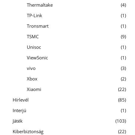
Thermaltake
4
TP-Link
1
Tronsmart
1
TSMC
9
Unisoc
1
ViewSonic
1
vivo
3
Xbox
2
Xiaomi
22
Hírlevél
85
Interjú
1
Játék
103
Kiberbiztonság
22