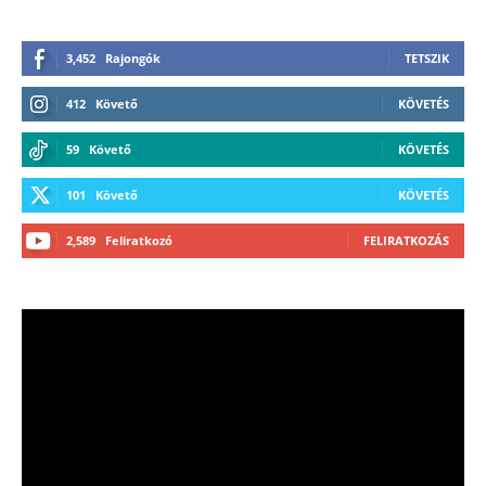
3,452
Rajongók
TETSZIK
412
Követő
KÖVETÉS
59
Követő
KÖVETÉS
101
Követő
KÖVETÉS
2,589
Feliratkozó
FELIRATKOZÁS