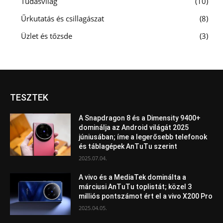
Tudásvilág
10
Űrkutatás és csillagászat
8
Üzlet és tőzsde
3
TESZTEK
A Snapdragon 8 és a Dimensity 9400+
dominálja az Android világát 2025
júniusában; íme a legerősebb telefonok
és táblagépek AnTuTu szerint
2025.07.04.
A vivo és a MediaTek dominálta a
márciusi AnTuTu toplistát; közel 3
milliós pontszámot ért el a vivo X200 Pro
2025.04.05.