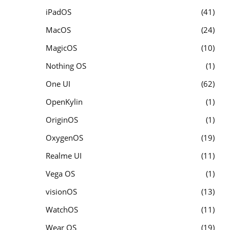
iPadOS
41
MacOS
24
MagicOS
10
Nothing OS
1
One UI
62
OpenKylin
1
OriginOS
1
OxygenOS
19
Realme UI
11
Vega OS
1
visionOS
13
WatchOS
11
Wear OS
19