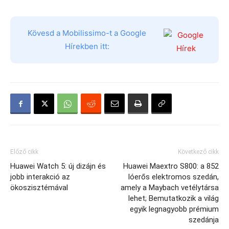
Kövesd a Mobilissimo-t a Google
Hírekben itt:
Előző cikk
Következő cikk
Huawei Watch 5: új dizájn és
Huawei Maextro S800: a 852
jobb interakció az
lóerős elektromos szedán,
ökoszisztémával
amely a Maybach vetélytársa
lehet; Bemutatkozik a világ
egyik legnagyobb prémium
szedánja