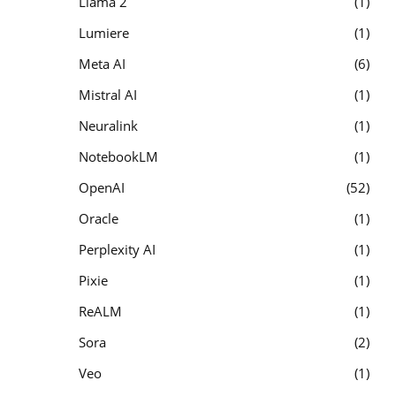
Llama 2
1
Lumiere
1
Meta AI
6
Mistral AI
1
Neuralink
1
NotebookLM
1
OpenAI
52
Oracle
1
Perplexity AI
1
Pixie
1
ReALM
1
Sora
2
Veo
1