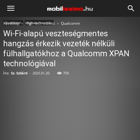
Mobilissimo.hu
Qualcomm
High-tech eszköz
Kezdőlap
High-tech eszköz
Qualcomm
Wi-Fi-alapú veszteségmentes
hangzás érkezik vezeték nélküli
fülhallgatókhoz a Qualcomm XPAN
technológiával
Írta:
Sz. Szilárd
-
2025.01.20.
759