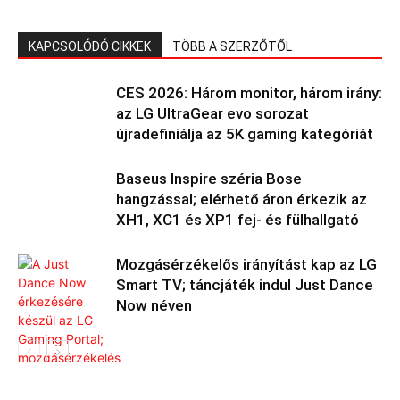
KAPCSOLÓDÓ CIKKEK
TÖBB A SZERZŐTŐL
CES 2026: Három monitor, három irány:
az LG UltraGear evo sorozat
újradefiniálja az 5K gaming kategóriát
Baseus Inspire széria Bose
hangzással; elérhető áron érkezik az
XH1, XC1 és XP1 fej- és fülhallgató
Mozgásérzékelős irányítást kap az LG
Smart TV; táncjáték indul Just Dance
Now néven