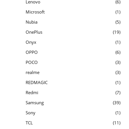
Lenovo
6
Microsoft
1
Nubia
5
OnePlus
19
Onyx
1
OPPO
6
POCO
3
realme
3
REDMAGIC
1
Redmi
7
Samsung
39
Sony
1
TCL
11