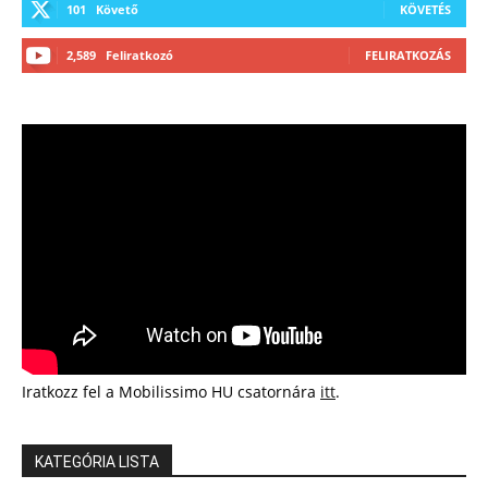
101
Követő
KÖVETÉS
2,589
Feliratkozó
FELIRATKOZÁS
Iratkozz fel a Mobilissimo HU csatornára
itt
.
KATEGÓRIA LISTA