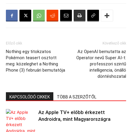
Előző cikk
Következő cikk
Nothing egy titokzatos
Az OpenAI bemutatta az
Pokémon teasert osztott
Operator nevű Super AI-t:
meg: közeleghet a Nothing
professzori szintű
Phone (3) februári bemutatója
intelligencia, önálló
döntéshozatal
KAPCSOLÓDÓ CIKKEK
TÖBB A SZERZŐTŐL
Az Apple TV+ előbb érkezett
Androidra, mint Magyarországra