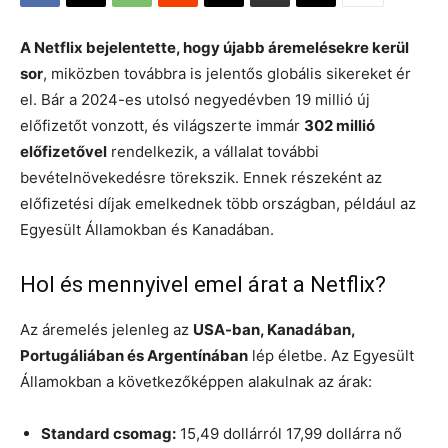
A Netflix bejelentette, hogy újabb áremelésekre kerül
sor
, miközben továbbra is jelentős globális sikereket ér
el. Bár a 2024-es utolsó negyedévben 19 millió új
előfizetőt vonzott, és világszerte immár
302 millió
előfizetővel
rendelkezik, a vállalat további
bevételnövekedésre törekszik. Ennek részeként az
előfizetési díjak emelkednek több országban, például az
Egyesült Államokban és Kanadában.
Hol és mennyivel emel árat a Netflix?
Az áremelés jelenleg az
USA-ban, Kanadában,
Portugáliában és Argentínában
lép életbe. Az Egyesült
Államokban a következőképpen alakulnak az árak:
Standard csomag:
15,49 dollárról 17,99 dollárra nő