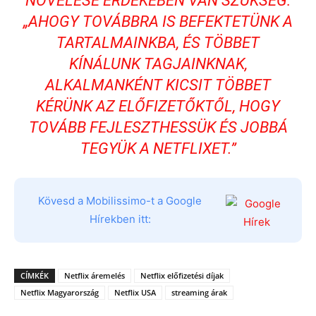
NÖVELÉSE ÉRDEKÉBEN VAN SZÜKSÉG:
„AHOGY TOVÁBBRA IS BEFEKTETÜNK A
TARTALMAINKBA, ÉS TÖBBET
KÍNÁLUNK TAGJAINKNAK,
ALKALMANKÉNT KICSIT TÖBBET
KÉRÜNK AZ ELŐFIZETŐKTŐL, HOGY
TOVÁBB FEJLESZTHESSÜK ÉS JOBBÁ
TEGYÜK A NETFLIXET.”
Kövesd a Mobilissimo-t a Google
Hírekben itt:
CÍMKÉK
Netflix áremelés
Netflix előfizetési díjak
Netflix Magyarország
Netflix USA
streaming árak