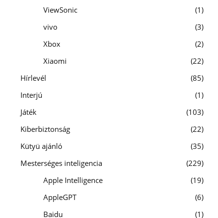
ViewSonic
1
vivo
3
Xbox
2
Xiaomi
22
Hírlevél
85
Interjú
1
Játék
103
Kiberbiztonság
22
Kütyü ajánló
35
Mesterséges inteligencia
229
Apple Intelligence
19
AppleGPT
6
Baidu
1