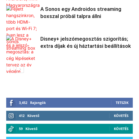
A Sonos egy Androidos streaming
boxszal próbál talpra állni
Disney+ jelszómegosztás szigorítás;
extra díjak és új háztartási beállítások
3,452
Rajongók
TETSZIK
412
Követő
KÖVETÉS
59
Követő
KÖVETÉS