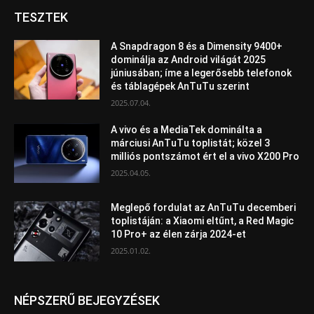
TESZTEK
A Snapdragon 8 és a Dimensity 9400+
dominálja az Android világát 2025
júniusában; íme a legerősebb telefonok
és táblagépek AnTuTu szerint
2025.07.04.
A vivo és a MediaTek dominálta a
márciusi AnTuTu toplistát; közel 3
milliós pontszámot ért el a vivo X200 Pro
2025.04.05.
Meglepő fordulat az AnTuTu decemberi
toplistáján: a Xiaomi eltűnt, a Red Magic
10 Pro+ az élen zárja 2024-et
2025.01.02.
NÉPSZERŰ BEJEGYZÉSEK