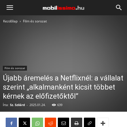
Mobilissimo.hu
Kezdőlap
Film és sorozat
Film és sorozat
Újabb áremelés a Netflixnél: a vállalat
szerint „alkalmanként kicsit többet
kérnek az előfizetőktől”
Írta:
Sz. Szilárd
-
2025.01.24.
639