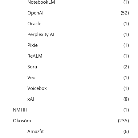
NotebookLM
1
OpenAI
52
Oracle
1
Perplexity AI
1
Pixie
1
ReALM
1
Sora
2
Veo
1
Voicebox
1
xAI
8
NMHH
1
Okosóra
235
Amazfit
6