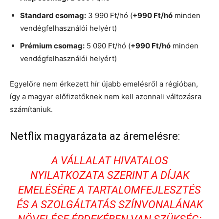
Standard csomag:
3 990 Ft/hó (
+990 Ft/hó
minden
vendégfelhasználói helyért)
Prémium csomag:
5 090 Ft/hó (
+990 Ft/hó
minden
vendégfelhasználói helyért)
Egyelőre nem érkezett hír újabb emelésről a régióban,
így a magyar előfizetőknek nem kell azonnali változásra
számítaniuk.
Netflix magyarázata az áremelésre:
A VÁLLALAT HIVATALOS
NYILATKOZATA SZERINT A DÍJAK
EMELÉSÉRE A TARTALOMFEJLESZTÉS
ÉS A SZOLGÁLTATÁS SZÍNVONALÁNAK