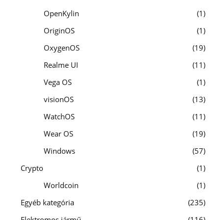
OpenKylin
1
OriginOS
1
OxygenOS
19
Realme UI
11
Vega OS
1
visionOS
13
WatchOS
11
Wear OS
19
Windows
57
Crypto
1
Worldcoin
1
Egyéb kategória
235
Elektromos jármű
116