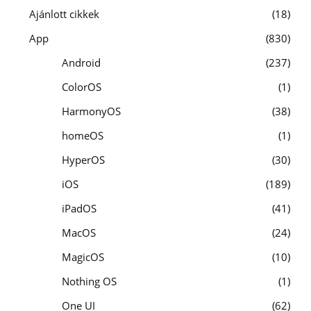
Ajánlott cikkek
18
App
830
Android
237
ColorOS
1
HarmonyOS
38
homeOS
1
HyperOS
30
iOS
189
iPadOS
41
MacOS
24
MagicOS
10
Nothing OS
1
One UI
62