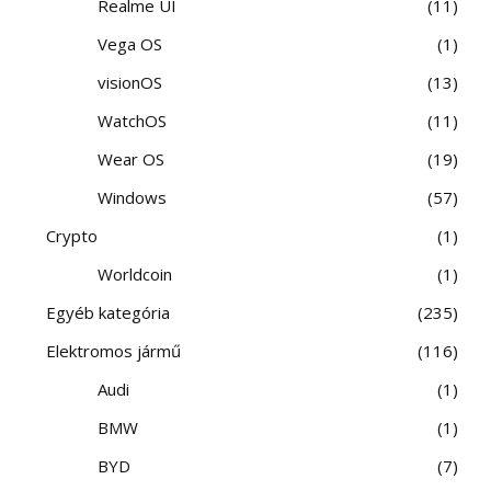
Realme UI
11
Vega OS
1
visionOS
13
WatchOS
11
Wear OS
19
Windows
57
Crypto
1
Worldcoin
1
Egyéb kategória
235
Elektromos jármű
116
Audi
1
BMW
1
BYD
7