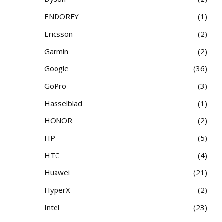
ENDORFY
1
Ericsson
2
Garmin
2
Google
36
GoPro
3
Hasselblad
1
HONOR
2
HP
5
HTC
4
Huawei
21
HyperX
2
Intel
23