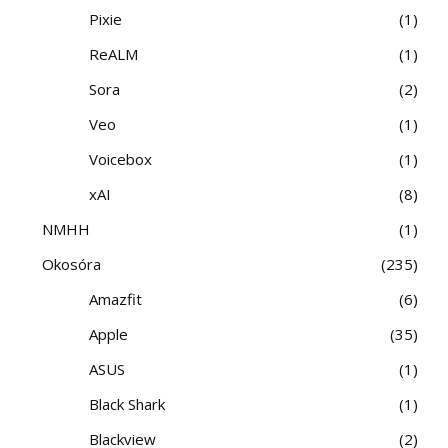
Pixie
1
ReALM
1
Sora
2
Veo
1
Voicebox
1
xAI
8
NMHH
1
Okosóra
235
Amazfit
6
Apple
35
ASUS
1
Black Shark
1
Blackview
2