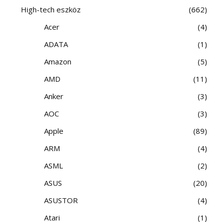
High-tech eszköz
662
Acer
4
ADATA
1
Amazon
5
AMD
11
Anker
3
AOC
3
Apple
89
ARM
4
ASML
2
ASUS
20
ASUSTOR
4
Atari
1