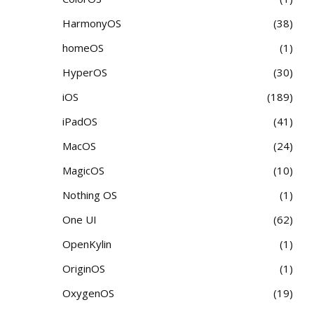
HarmonyOS
38
homeOS
1
HyperOS
30
iOS
189
iPadOS
41
MacOS
24
MagicOS
10
Nothing OS
1
One UI
62
OpenKylin
1
OriginOS
1
OxygenOS
19