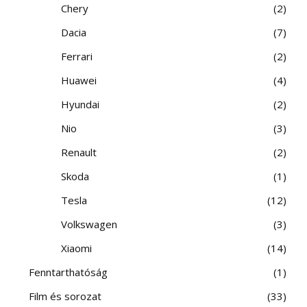
Chery
2
Dacia
7
Ferrari
2
Huawei
4
Hyundai
2
Nio
3
Renault
2
Skoda
1
Tesla
12
Volkswagen
3
Xiaomi
14
Fenntarthatóság
1
Film és sorozat
33