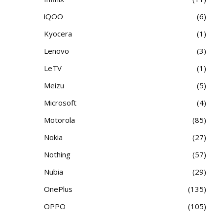
iQOO
6
Kyocera
1
Lenovo
3
LeTV
1
Meizu
5
Microsoft
4
Motorola
85
Nokia
27
Nothing
57
Nubia
29
OnePlus
135
OPPO
105