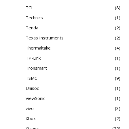
TCL
8
Technics
1
Tenda
2
Texas Instruments
2
Thermaltake
4
TP-Link
1
Tronsmart
1
TSMC
9
Unisoc
1
ViewSonic
1
vivo
3
Xbox
2
Xiaomi
22