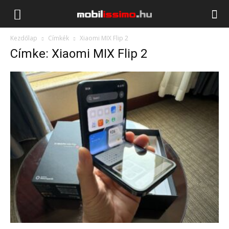
Mobilissimo.hu
Kezdőlap
Címkék
Xiaomi MIX Flip 2
Címke: Xiaomi MIX Flip 2