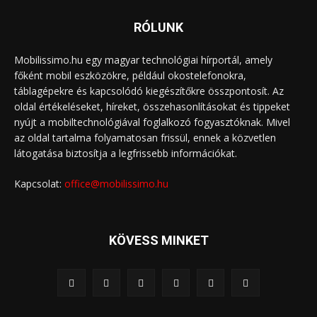
RÓLUNK
Mobilissimo.hu egy magyar technológiai hírportál, amely
főként mobil eszközökre, például okostelefonokra,
táblagépekre és kapcsolódó kiegészítőkre összpontosít. Az
oldal értékeléseket, híreket, összehasonlításokat és tippeket
nyújt a mobiltechnológiával foglalkozó fogyasztóknak. Mivel
az oldal tartalma folyamatosan frissül, ennek a közvetlen
látogatása biztosítja a legfrissebb információkat.
Kapcsolat:
office@mobilissimo.hu
KÖVESS MINKET