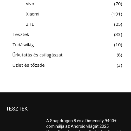
vivo
70
Xiaomi
191
ZTE
25
Tesztek
33
Tudásvilág
10
Űrkutatás és csillagászat
8
Üzlet és tőzsde
3
TESZTEK
A Snapdragon 8 és a Dimensity 9400+
dominálja az Android világát 2025