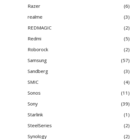
Razer
6
realme
3
REDMAGIC
2
Redmi
5
Roborock
2
Samsung
57
Sandberg
3
SMIC
4
Sonos
11
Sony
39
Starlink
1
SteelSeries
2
Synology
2