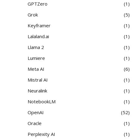
GPTZero
1
Grok
5
Keyframer
1
Lalaland.ai
1
Llama 2
1
Lumiere
1
Meta AI
6
Mistral AI
1
Neuralink
1
NotebookLM
1
OpenAI
52
Oracle
1
Perplexity AI
1