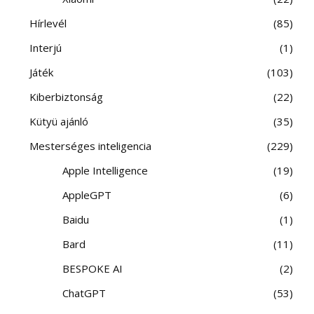
Hírlevél
85
Interjú
1
Játék
103
Kiberbiztonság
22
Kütyü ajánló
35
Mesterséges inteligencia
229
Apple Intelligence
19
AppleGPT
6
Baidu
1
Bard
11
BESPOKE AI
2
ChatGPT
53