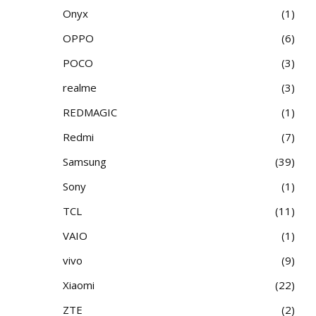
Onyx
1
OPPO
6
POCO
3
realme
3
REDMAGIC
1
Redmi
7
Samsung
39
Sony
1
TCL
11
VAIO
1
vivo
9
Xiaomi
22
ZTE
2