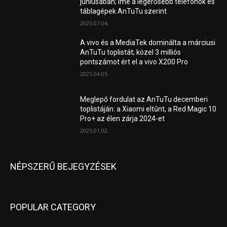
júniusában; íme a legerősebb telefonok és
táblagépek AnTuTu szerint
2025.07.04.
A vivo és a MediaTek dominálta a márciusi
AnTuTu toplistát; közel 3 milliós
pontszámot ért el a vivo X200 Pro
2025.04.05.
Meglepő fordulat az AnTuTu decemberi
toplistáján: a Xiaomi eltűnt, a Red Magic 10
Pro+ az élen zárja 2024-et
2025.01.02.
NÉPSZERŰ BEJEGYZÉSEK
POPULAR CATEGORY