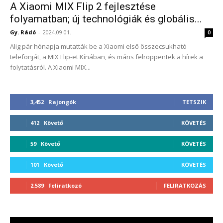
A Xiaomi MIX Flip 2 fejlesztése
folyamatban; új technológiák és globális...
Gy. Rádó
-
2024.09.01.
0
Alig pár hónapja mutatták be a Xiaomi első összecsukható
telefonját, a MIX Flip-et Kínában, és máris felröppentek a hírek a
folytatásról. A Xiaomi MIX...
3,452
Rajongók
TETSZIK
412
Követő
KÖVETÉS
59
Követő
KÖVETÉS
101
Követő
KÖVETÉS
2,589
Feliratkozó
FELIRATKOZÁS