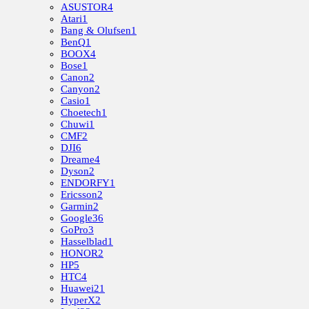
ASUSTOR
4
Atari
1
Bang & Olufsen
1
BenQ
1
BOOX
4
Bose
1
Canon
2
Canyon
2
Casio
1
Choetech
1
Chuwi
1
CMF
2
DJI
6
Dreame
4
Dyson
2
ENDORFY
1
Ericsson
2
Garmin
2
Google
36
GoPro
3
Hasselblad
1
HONOR
2
HP
5
HTC
4
Huawei
21
HyperX
2