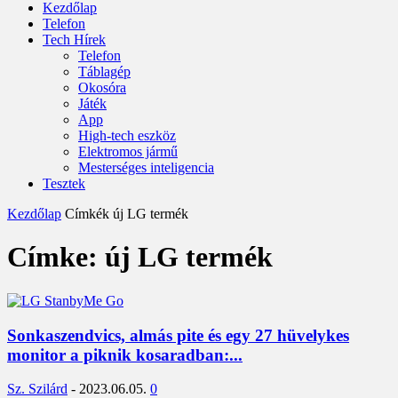
Kezdőlap
Telefon
Tech Hírek
Telefon
Táblagép
Okosóra
Játék
App
High-tech eszköz
Elektromos jármű
Mesterséges inteligencia
Tesztek
Kezdőlap
Címkék
új LG termék
Címke: új LG termék
Sonkaszendvics, almás pite és egy 27 hüvelykes
monitor a piknik kosaradban:...
Sz. Szilárd
-
2023.06.05.
0