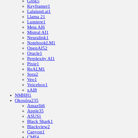
Grok
5
Keyframer
1
Lalaland.ai
1
Llama 2
1
Lumiere
1
Meta AI
6
Mistral AI
1
Neuralink
1
NotebookLM
1
OpenAI
52
Oracle
1
Perplexity AI
1
Pixie
1
ReALM
1
Sora
2
Veo
1
Voicebox
1
xAI
8
NMHH
1
Okosóra
235
Amazfit
6
Apple
35
ASUS
1
Black Shark
1
Blackview
2
Canyon
1
CMF
4