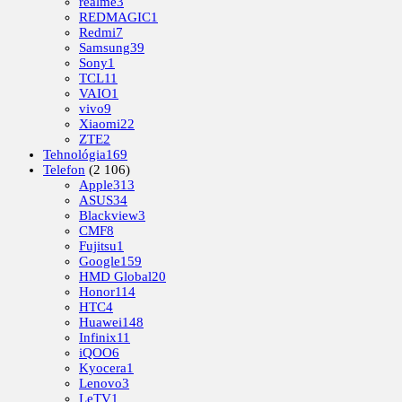
realme
3
REDMAGIC
1
Redmi
7
Samsung
39
Sony
1
TCL
11
VAIO
1
vivo
9
Xiaomi
22
ZTE
2
Tehnológia
169
Telefon
(2 106)
Apple
313
ASUS
34
Blackview
3
CMF
8
Fujitsu
1
Google
159
HMD Global
20
Honor
114
HTC
4
Huawei
148
Infinix
11
iQOO
6
Kyocera
1
Lenovo
3
LeTV
1