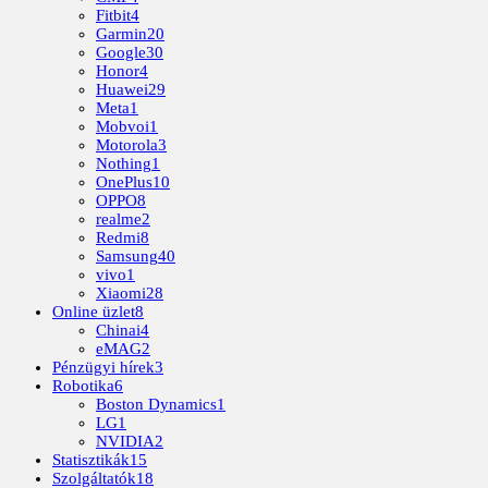
Fitbit
4
Garmin
20
Google
30
Honor
4
Huawei
29
Meta
1
Mobvoi
1
Motorola
3
Nothing
1
OnePlus
10
OPPO
8
realme
2
Redmi
8
Samsung
40
vivo
1
Xiaomi
28
Online üzlet
8
Chinai
4
eMAG
2
Pénzügyi hírek
3
Robotika
6
Boston Dynamics
1
LG
1
NVIDIA
2
Statisztikák
15
Szolgáltatók
18