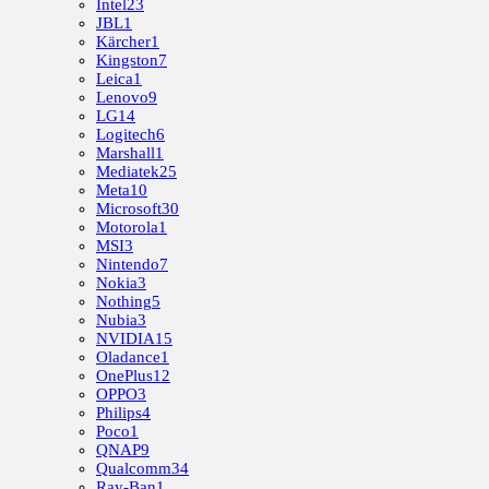
Intel
23
JBL
1
Kärcher
1
Kingston
7
Leica
1
Lenovo
9
LG
14
Logitech
6
Marshall
1
Mediatek
25
Meta
10
Microsoft
30
Motorola
1
MSI
3
Nintendo
7
Nokia
3
Nothing
5
Nubia
3
NVIDIA
15
Oladance
1
OnePlus
12
OPPO
3
Philips
4
Poco
1
QNAP
9
Qualcomm
34
Ray-Ban
1