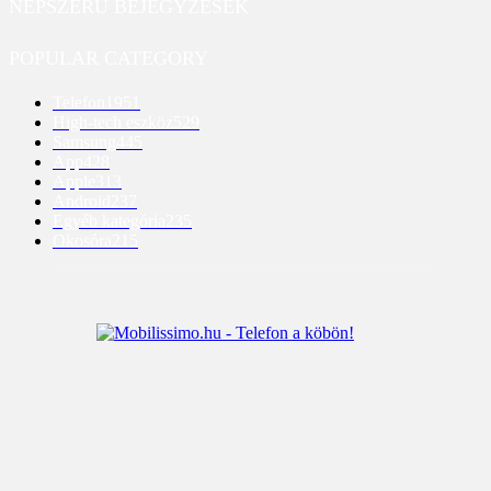
NÉPSZERŰ BEJEGYZÉSEK
POPULAR CATEGORY
Telefon
1951
High-tech eszköz
529
Samsung
445
App
428
Apple
313
Android
237
Egyéb kategória
235
Okosóra
215