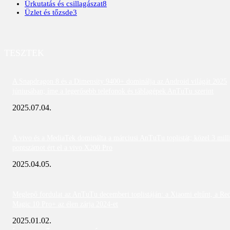
Űrkutatás és csillagászat
8
Üzlet és tőzsde
3
TESZTEK
A Snapdragon 8 és a Dimensity 9400+ dominálja az Android világát 2025
júniusában; íme a legerősebb telefonok és táblagépek AnTuTu szerint
2025.07.04.
A vivo és a MediaTek dominálta a márciusi AnTuTu toplistát; közel 3 mill
pontszámot ért el a vivo X200 Pro
2025.04.05.
Meglepő fordulat az AnTuTu decemberi toplistáján: a Xiaomi eltűnt, a Re
Magic 10 Pro+ az élen zárja 2024-et
2025.01.02.