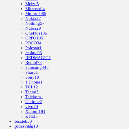
Meizu
5
Microsoft
4
Motorola
85
Nokia
27
Nothing
57
Nubia
29
OnePlus
135
OPPO
105
POCO
34
Polestar
1
realme
93
REDMAGIC
7
Redmi
78
Samsung
445
Sharp
1
Sony
19
T Phone
1
TCL
12
Tecno
3
Telekom
1
Ulefone
2
vivo
70
Xiaomi
191
ZTE
25
Tesztek
33
Tudásvilág
10