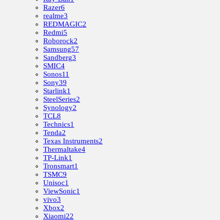
Razer
6
realme
3
REDMAGIC
2
Redmi
5
Roborock
2
Samsung
57
Sandberg
3
SMIC
4
Sonos
11
Sony
39
Starlink
1
SteelSeries
2
Synology
2
TCL
8
Technics
1
Tenda
2
Texas Instruments
2
Thermaltake
4
TP-Link
1
Tronsmart
1
TSMC
9
Unisoc
1
ViewSonic
1
vivo
3
Xbox
2
Xiaomi
22