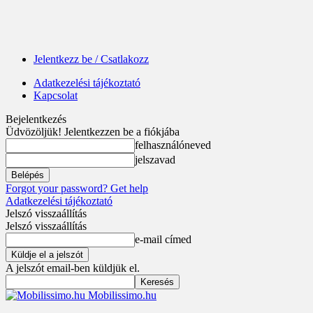
Jelentkezz be / Csatlakozz
Adatkezelési tájékoztató
Kapcsolat
Bejelentkezés
Üdvözöljük! Jelentkezzen be a fiókjába
felhasználóneved
jelszavad
Forgot your password? Get help
Adatkezelési tájékoztató
Jelszó visszaállítás
Jelszó visszaállítás
e-mail címed
A jelszót email-ben küldjük el.
Mobilissimo.hu