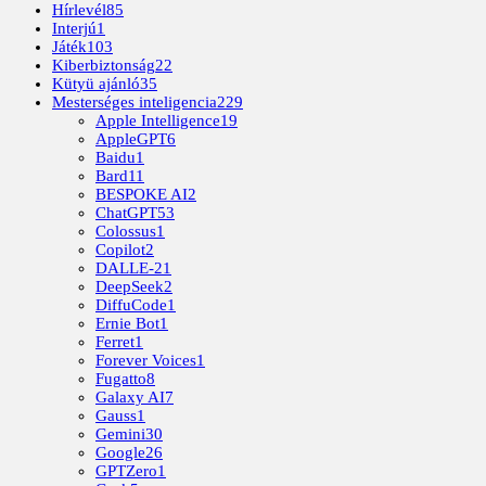
Hírlevél
85
Interjú
1
Játék
103
Kiberbiztonság
22
Kütyü ajánló
35
Mesterséges inteligencia
229
Apple Intelligence
19
AppleGPT
6
Baidu
1
Bard
11
BESPOKE AI
2
ChatGPT
53
Colossus
1
Copilot
2
DALLE-2
1
DeepSeek
2
DiffuCode
1
Ernie Bot
1
Ferret
1
Forever Voices
1
Fugatto
8
Galaxy AI
7
Gauss
1
Gemini
30
Google
26
GPTZero
1