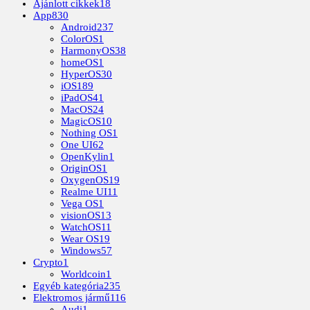
Ajánlott cikkek
18
App
830
Android
237
ColorOS
1
HarmonyOS
38
homeOS
1
HyperOS
30
iOS
189
iPadOS
41
MacOS
24
MagicOS
10
Nothing OS
1
One UI
62
OpenKylin
1
OriginOS
1
OxygenOS
19
Realme UI
11
Vega OS
1
visionOS
13
WatchOS
11
Wear OS
19
Windows
57
Crypto
1
Worldcoin
1
Egyéb kategória
235
Elektromos jármű
116
Audi
1