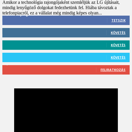
Amikor a technológia rajongójaként szemléljük az LG újításait,
mindig lenyűgöző dolgokat fedezhetünk fel. Hiába távoztak a
telefonpiacról, ez a vállalat még mindig képes olyan...
3,452
Rajongók
TETSZIK
412
Követő
KÖVETÉS
59
Követő
KÖVETÉS
101
Követő
KÖVETÉS
2,589
Feliratkozó
FELIRATKOZÁS