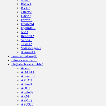
BMW
1
BYD
7
Chery
2
Dacia
7
Ferrari
2
Huawei
4
Hyundai
2
Nio
3
Renault
2
Skoda
1
Tesla
12
Volkswagen
3
Xiaomi
14
Fenntarthatóság
1
Film és sorozat
33
High-tech eszköz
662
Acer
4
ADATA
1
Amazon
5
AMD
11
Anker
3
AOC
3
Apple
89
ARM
4
ASML
2
ASUS
20