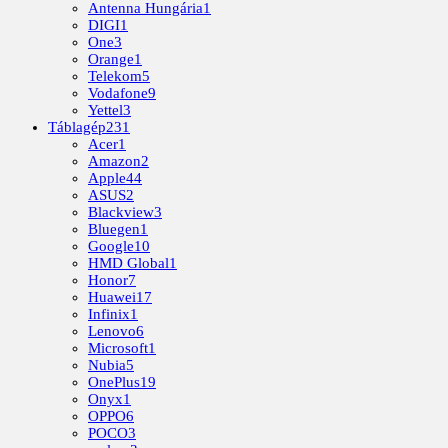
Antenna Hungária
1
DIGI
1
One
3
Orange
1
Telekom
5
Vodafone
9
Yettel
3
Táblagép
231
Acer
1
Amazon
2
Apple
44
ASUS
2
Blackview
3
Bluegen
1
Google
10
HMD Global
1
Honor
7
Huawei
17
Infinix
1
Lenovo
6
Microsoft
1
Nubia
5
OnePlus
19
Onyx
1
OPPO
6
POCO
3