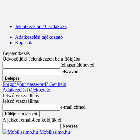
Jelentkezz be / Csatlakozz
Adatkezelési tájékoztató
Kapcsolat
Bejelentkezés
Üdvözöljük! Jelentkezzen be a fiókjába
felhasználóneved
jelszavad
Forgot your password? Get help
Adatkezelési tájékoztató
Jelszó visszaállítás
Jelszó visszaállítás
e-mail címed
A jelszót email-ben küldjük el.
Mobilissimo.hu