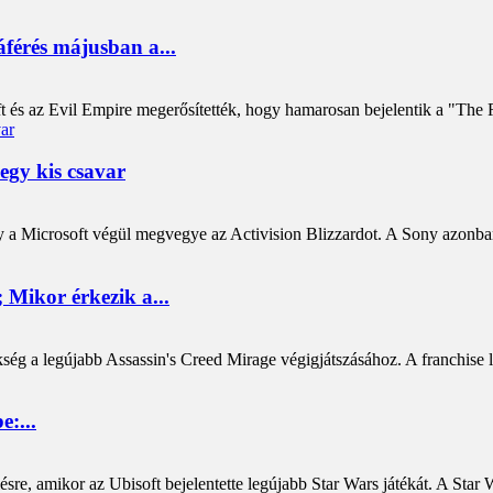
áférés májusban a...
ft és az Evil Empire megerősítették, hogy hamarosan bejelentik a "The 
egy kis csavar
 a Microsoft végül megvegye az Activision Blizzardot. A Sony azonban
; Mikor érkezik a...
ség a legújabb Assassin's Creed Mirage végigjátszásához. A franchise l
e:...
sre, amikor az Ubisoft bejelentette legújabb Star Wars játékát. A Star 