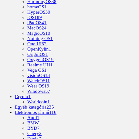
HarmonyOS
38
homeOS
1
HyperOS
30
iOS
189
iPadOS
41
MacOS
24
MagicOS
10
Nothing OS
1
One UI
62
OpenKylin
1
OriginOS
1
OxygenOS
19
Realme UI
11
Vega OS
1
visionOS
13
WatchOS
11
Wear OS
19
Windows
57
Crypto
1
Worldcoin
1
Egyéb kategória
235
Elektromos jármű
116
Audi
1
BMW
1
BYD
7
Chery
2
Dacia
7