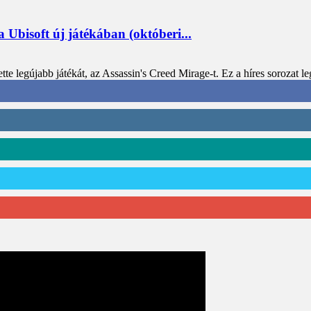
 Ubisoft új játékában (októberi...
te legújabb játékát, az Assassin's Creed Mirage-t. Ez a híres sorozat leg