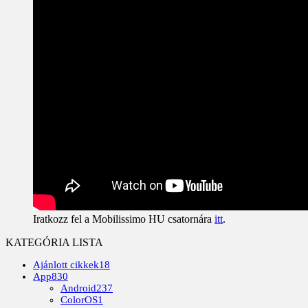
Iratkozz fel a Mobilissimo HU csatornára
itt
.
KATEGÓRIA LISTA
Ajánlott cikkek
18
App
830
Android
237
ColorOS
1