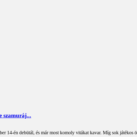
te szamuráj...
 14-én debütál, és már most komoly vitákat kavar. Míg sok játékos ör