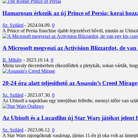
Hamarosan érkezik az új Prince of Persia; korai hozz
Sz. Szilárd
-
2024.04.09.
0
A Prince of Persia franchise újabb fejezetével bővül, miután az Ubiso
A Microsoft megveszi az Activision Blizzardot, de van 
B. Mihály
-
2023.10.14.
0
Mióta tavaly decemberben elkezdődtek a pletykák, sokan várták, hogy
20-24 óra alatt teljesíthető az Assassin’s Creed Mirage
Sz. Szilárd
-
2023.07.30.
0
Az Ubisoft a napokban egy interjúban felfedte, mennyi időre van szük
Az Ubisoft és a Lucasfilm új Star Wars játékot jelent b
Sz. Szilárd
-
2023.06.12.
0
A Star Wars rajongóknak vasárnap, június 11-én jó oka volt az ünneplé