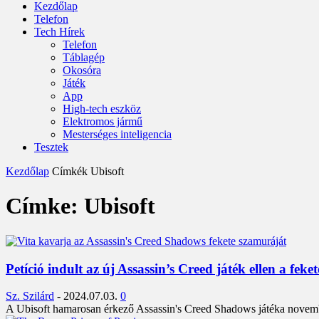
Kezdőlap
Telefon
Tech Hírek
Telefon
Táblagép
Okosóra
Játék
App
High-tech eszköz
Elektromos jármű
Mesterséges inteligencia
Tesztek
Kezdőlap
Címkék
Ubisoft
Címke: Ubisoft
Petíció indult az új Assassin’s Creed játék ellen a feke
Sz. Szilárd
-
2024.07.03.
0
A Ubisoft hamarosan érkező Assassin's Creed Shadows játéka november