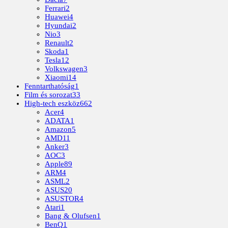
Ferrari
2
Huawei
4
Hyundai
2
Nio
3
Renault
2
Skoda
1
Tesla
12
Volkswagen
3
Xiaomi
14
Fenntarthatóság
1
Film és sorozat
33
High-tech eszköz
662
Acer
4
ADATA
1
Amazon
5
AMD
11
Anker
3
AOC
3
Apple
89
ARM
4
ASML
2
ASUS
20
ASUSTOR
4
Atari
1
Bang & Olufsen
1
BenQ
1