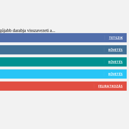
újabb darabja visszavezeti a...
TETSZIK
KÖVETÉS
KÖVETÉS
KÖVETÉS
FELIRATKOZÁS