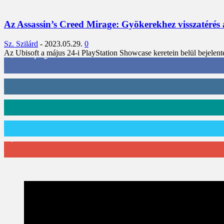
Az Assassin’s Creed Mirage: Gyökerekhez visszatérés a
Sz. Szilárd
-
2023.05.29.
0
Az Ubisoft a május 24-i PlayStation Showcase keretein belül bejelentet
3,452
Rajongók
412
Követő
59
Követő
101
Követő
2,589
Feliratkozó