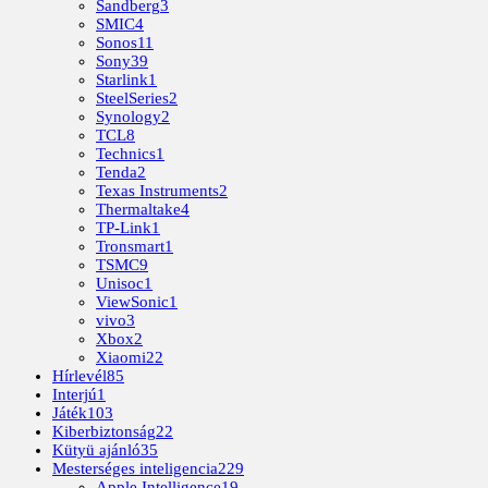
Sandberg
3
SMIC
4
Sonos
11
Sony
39
Starlink
1
SteelSeries
2
Synology
2
TCL
8
Technics
1
Tenda
2
Texas Instruments
2
Thermaltake
4
TP-Link
1
Tronsmart
1
TSMC
9
Unisoc
1
ViewSonic
1
vivo
3
Xbox
2
Xiaomi
22
Hírlevél
85
Interjú
1
Játék
103
Kiberbiztonság
22
Kütyü ajánló
35
Mesterséges inteligencia
229
Apple Intelligence
19