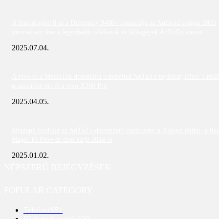
A Snapdragon 8 és a Dimensity 9400+ dominálja az Android világát 2025
júniusában; íme a legerősebb telefonok és táblagépek AnTuTu szerint
2025.07.04.
A vivo és a MediaTek dominálta a márciusi AnTuTu toplistát; közel 3 mill
pontszámot ért el a vivo X200 Pro
2025.04.05.
Meglepő fordulat az AnTuTu decemberi toplistáján: a Xiaomi eltűnt, a Re
Magic 10 Pro+ az élen zárja 2024-et
2025.01.02.
NÉPSZERŰ BEJEGYZÉSEK
POPULAR CATEGORY
Telefon
1951
High-tech eszköz
529