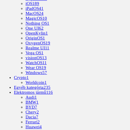
iOS
189
iPadOS
41
MacOS
24
MagicOS
10
Nothing OS
1
One UI
62
OpenKylin
1
OriginOS
1
OxygenOS
19
Realme UI
11
Vega OS
1
visionOS
13
WatchOS
11
Wear OS
19
Windows
57
Crypto
1
Worldcoin
1
Egyéb kategória
235
Elektromos jármű
116
Audi
1
BMW
1
BYD
7
Chery
2
Dacia
7
Ferrari
2
Huawei
4