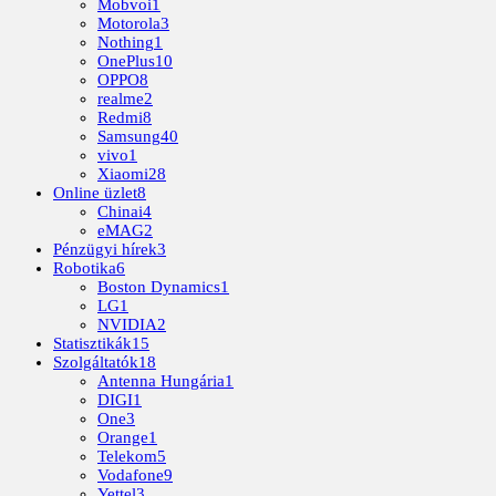
Mobvoi
1
Motorola
3
Nothing
1
OnePlus
10
OPPO
8
realme
2
Redmi
8
Samsung
40
vivo
1
Xiaomi
28
Online üzlet
8
Chinai
4
eMAG
2
Pénzügyi hírek
3
Robotika
6
Boston Dynamics
1
LG
1
NVIDIA
2
Statisztikák
15
Szolgáltatók
18
Antenna Hungária
1
DIGI
1
One
3
Orange
1
Telekom
5
Vodafone
9
Yettel
3