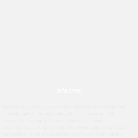
RÓLUNK
Mobilissimo.hu egy magyar technológiai hírportál, amely főként mobil
eszközökre, például okostelefonokra, táblagépekre és kapcsolódó
kiegészítőkre összpontosít. Az oldal értékeléseket, híreket,
összehasonlításokat és tippeket nyújt a mobiltechnológiával foglalkozó
fogyasztóknak. Mivel az oldal tartalma folyamatosan frissül, ennek a