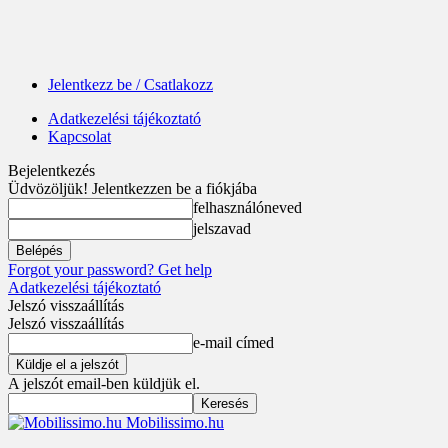
Jelentkezz be / Csatlakozz
Adatkezelési tájékoztató
Kapcsolat
Bejelentkezés
Üdvözöljük! Jelentkezzen be a fiókjába
felhasználóneved
jelszavad
Forgot your password? Get help
Adatkezelési tájékoztató
Jelszó visszaállítás
Jelszó visszaállítás
e-mail címed
A jelszót email-ben küldjük el.
Mobilissimo.hu