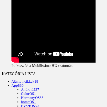
Iratkozz fel a Mobilissimo HU csatornára
itt
.
KATEGÓRIA LISTA
Ajánlott cikkek
18
App
830
Android
237
ColorOS
1
HarmonyOS
38
homeOS
1
HyperOS
30