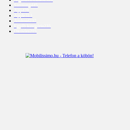
Samsung
445
App
428
Apple
313
Android
237
Egyéb kategória
235
Okosóra
215