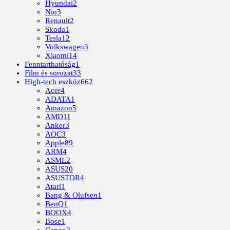
Hyundai
2
Nio
3
Renault
2
Skoda
1
Tesla
12
Volkswagen
3
Xiaomi
14
Fenntarthatóság
1
Film és sorozat
33
High-tech eszköz
662
Acer
4
ADATA
1
Amazon
5
AMD
11
Anker
3
AOC
3
Apple
89
ARM
4
ASML
2
ASUS
20
ASUSTOR
4
Atari
1
Bang & Olufsen
1
BenQ
1
BOOX
4
Bose
1