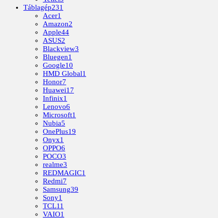
Táblagép
231
Acer
1
Amazon
2
Apple
44
ASUS
2
Blackview
3
Bluegen
1
Google
10
HMD Global
1
Honor
7
Huawei
17
Infinix
1
Lenovo
6
Microsoft
1
Nubia
5
OnePlus
19
Onyx
1
OPPO
6
POCO
3
realme
3
REDMAGIC
1
Redmi
7
Samsung
39
Sony
1
TCL
11
VAIO
1