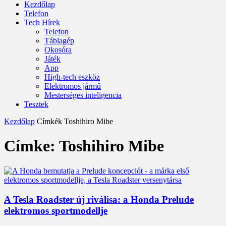
Kezdőlap
Telefon
Tech Hírek
Telefon
Táblagép
Okosóra
Játék
App
High-tech eszköz
Elektromos jármű
Mesterséges inteligencia
Tesztek
Kezdőlap
Címkék
Toshihiro Mibe
Címke: Toshihiro Mibe
A Tesla Roadster új riválisa: a Honda Prelude
elektromos sportmodellje