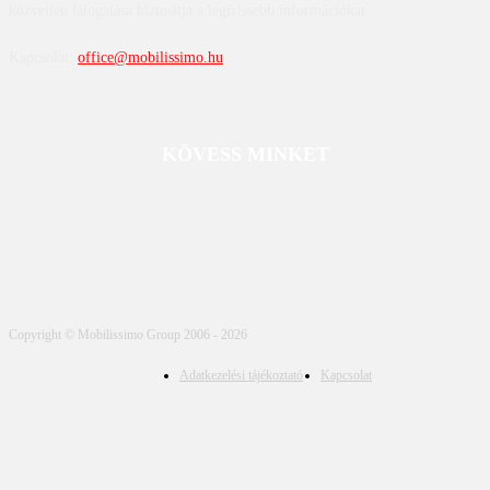
közvetlen látogatása biztosítja a legfrissebb információkat.
Kapcsolat:
office@mobilissimo.hu
KÖVESS MINKET
Copyright © Mobilissimo Group 2006 - 2026
Adatkezelési tájékoztató
Kapcsolat