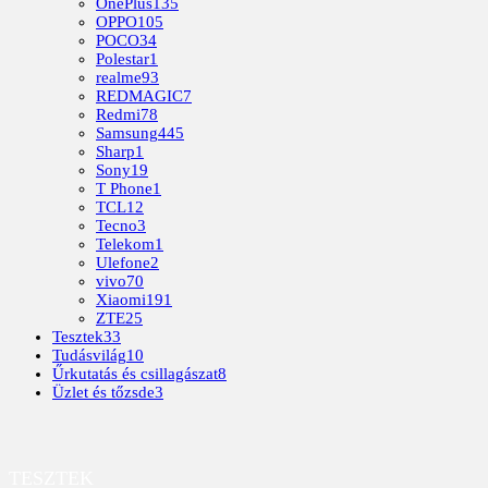
OnePlus
135
OPPO
105
POCO
34
Polestar
1
realme
93
REDMAGIC
7
Redmi
78
Samsung
445
Sharp
1
Sony
19
T Phone
1
TCL
12
Tecno
3
Telekom
1
Ulefone
2
vivo
70
Xiaomi
191
ZTE
25
Tesztek
33
Tudásvilág
10
Űrkutatás és csillagászat
8
Üzlet és tőzsde
3
TESZTEK