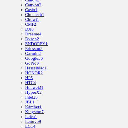
Canon
2
Canyon
2
Casio
1
Choetech
1
Chuwi
1
CMF
2
DJI
6
Dreame
4
Dyson
2
ENDORFY
1
Ericsson
2
Garmin
2
Google
36
GoPro
3
Hasselblad
1
HONOR
2
HP
5
HTC
4
Huawei
21
HyperX
2
Intel
23
JBL
1
Kärcher
1
Kingston
7
Leica
1
Lenovo
9
LG
14