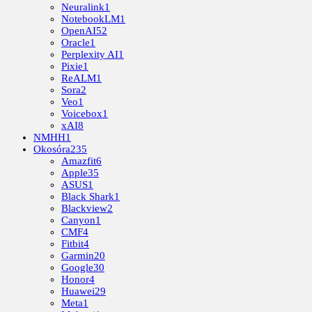
Neuralink
1
NotebookLM
1
OpenAI
52
Oracle
1
Perplexity AI
1
Pixie
1
ReALM
1
Sora
2
Veo
1
Voicebox
1
xAI
8
NMHH
1
Okosóra
235
Amazfit
6
Apple
35
ASUS
1
Black Shark
1
Blackview
2
Canyon
1
CMF
4
Fitbit
4
Garmin
20
Google
30
Honor
4
Huawei
29
Meta
1