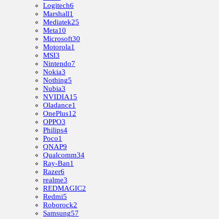
Logitech
6
Marshall
1
Mediatek
25
Meta
10
Microsoft
30
Motorola
1
MSI
3
Nintendo
7
Nokia
3
Nothing
5
Nubia
3
NVIDIA
15
Oladance
1
OnePlus
12
OPPO
3
Philips
4
Poco
1
QNAP
9
Qualcomm
34
Ray-Ban
1
Razer
6
realme
3
REDMAGIC
2
Redmi
5
Roborock
2
Samsung
57