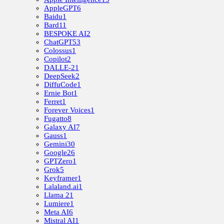
AppleGPT
6
Baidu
1
Bard
11
BESPOKE AI
2
ChatGPT
53
Colossus
1
Copilot
2
DALLE-2
1
DeepSeek
2
DiffuCode
1
Ernie Bot
1
Ferret
1
Forever Voices
1
Fugatto
8
Galaxy AI
7
Gauss
1
Gemini
30
Google
26
GPTZero
1
Grok
5
Keyframer
1
Lalaland.ai
1
Llama 2
1
Lumiere
1
Meta AI
6
Mistral AI
1