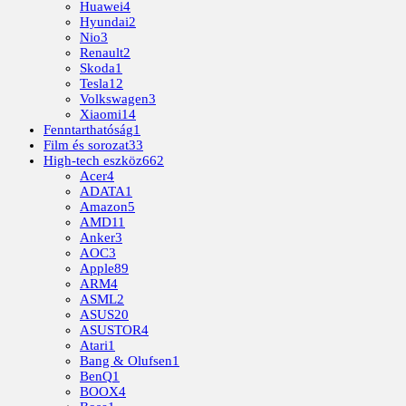
Huawei
4
Hyundai
2
Nio
3
Renault
2
Skoda
1
Tesla
12
Volkswagen
3
Xiaomi
14
Fenntarthatóság
1
Film és sorozat
33
High-tech eszköz
662
Acer
4
ADATA
1
Amazon
5
AMD
11
Anker
3
AOC
3
Apple
89
ARM
4
ASML
2
ASUS
20
ASUSTOR
4
Atari
1
Bang & Olufsen
1
BenQ
1
BOOX
4