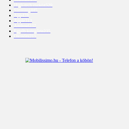
High-tech eszköz
529
Samsung
445
App
428
Apple
313
Android
237
Egyéb kategória
235
Okosóra
215