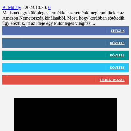
B. Mihály
-
2023.10.30.
0
Ma ismét egy különleges termékkel szeretnénk meglepni titeket az
Amazon Németország kínálatából. Most, hogy korábban sötétedik,
úgy éreztük, itt az ideje egy különleges világítási...
3,452
Rajongók
TETSZIK
412
Követő
KÖVETÉS
59
Követő
KÖVETÉS
101
Követő
KÖVETÉS
2,589
Feliratkozó
FELIRATKOZÁS