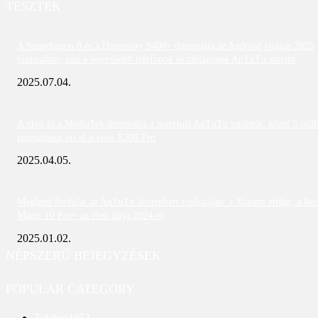
TESZTEK
A Snapdragon 8 és a Dimensity 9400+ dominálja az Android világát 2025
júniusában; íme a legerősebb telefonok és táblagépek AnTuTu szerint
2025.07.04.
A vivo és a MediaTek dominálta a márciusi AnTuTu toplistát; közel 3 mill
pontszámot ért el a vivo X200 Pro
2025.04.05.
Meglepő fordulat az AnTuTu decemberi toplistáján: a Xiaomi eltűnt, a Re
Magic 10 Pro+ az élen zárja 2024-et
2025.01.02.
NÉPSZERŰ BEJEGYZÉSEK
POPULAR CATEGORY
Telefon
1951