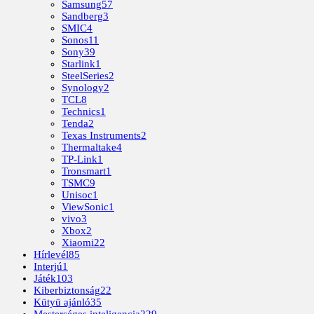
Samsung
57
Sandberg
3
SMIC
4
Sonos
11
Sony
39
Starlink
1
SteelSeries
2
Synology
2
TCL
8
Technics
1
Tenda
2
Texas Instruments
2
Thermaltake
4
TP-Link
1
Tronsmart
1
TSMC
9
Unisoc
1
ViewSonic
1
vivo
3
Xbox
2
Xiaomi
22
Hírlevél
85
Interjú
1
Játék
103
Kiberbiztonság
22
Kütyü ajánló
35