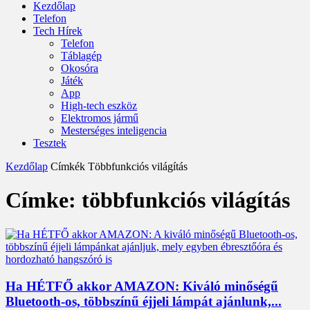
Kezdőlap
Telefon
Tech Hírek
Telefon
Táblagép
Okosóra
Játék
App
High-tech eszköz
Elektromos jármű
Mesterséges inteligencia
Tesztek
Kezdőlap
Címkék
Többfunkciós világítás
Címke: többfunkciós világítás
Ha HÉTFŐ akkor AMAZON: Kiváló minőségű
Bluetooth-os, többszínű éjjeli lámpát ajánlunk,...