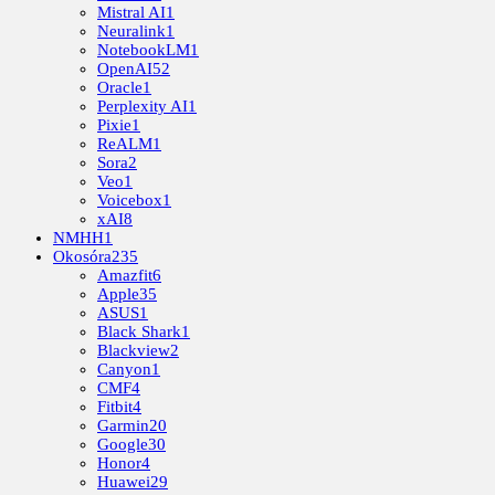
Mistral AI
1
Neuralink
1
NotebookLM
1
OpenAI
52
Oracle
1
Perplexity AI
1
Pixie
1
ReALM
1
Sora
2
Veo
1
Voicebox
1
xAI
8
NMHH
1
Okosóra
235
Amazfit
6
Apple
35
ASUS
1
Black Shark
1
Blackview
2
Canyon
1
CMF
4
Fitbit
4
Garmin
20
Google
30
Honor
4
Huawei
29