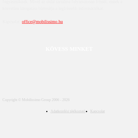
fogyasztóknak. Mivel az oldal tartalma folyamatosan frissül, ennek a
közvetlen látogatása biztosítja a legfrissebb információkat.
Kapcsolat:
office@mobilissimo.hu
KÖVESS MINKET
Copyright © Mobilissimo Group 2006 - 2026
Adatkezelési tájékoztató
Kapcsolat