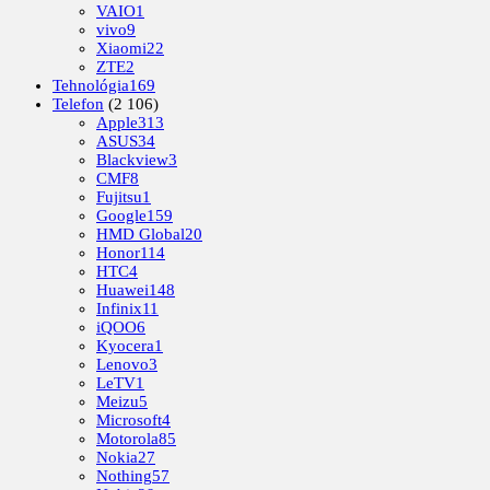
VAIO
1
vivo
9
Xiaomi
22
ZTE
2
Tehnológia
169
Telefon
(2 106)
Apple
313
ASUS
34
Blackview
3
CMF
8
Fujitsu
1
Google
159
HMD Global
20
Honor
114
HTC
4
Huawei
148
Infinix
11
iQOO
6
Kyocera
1
Lenovo
3
LeTV
1
Meizu
5
Microsoft
4
Motorola
85
Nokia
27
Nothing
57