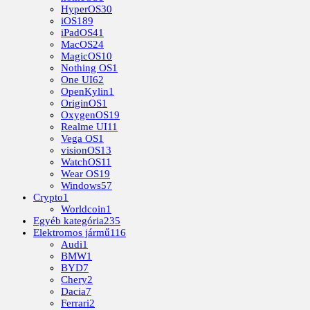
HyperOS
30
iOS
189
iPadOS
41
MacOS
24
MagicOS
10
Nothing OS
1
One UI
62
OpenKylin
1
OriginOS
1
OxygenOS
19
Realme UI
11
Vega OS
1
visionOS
13
WatchOS
11
Wear OS
19
Windows
57
Crypto
1
Worldcoin
1
Egyéb kategória
235
Elektromos jármű
116
Audi
1
BMW
1
BYD
7
Chery
2
Dacia
7
Ferrari
2