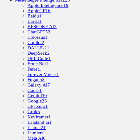
Mesterséges inteligencia
229
Apple Intelligence
19
AppleGPT
6
Baidu
1
Bard
11
BESPOKE AI
2
ChatGPT
53
Colossus
1
Copilot
2
DALLE-2
1
DeepSeek
2
DiffuCode
1
Ernie Bot
1
Ferret
1
Forever Voices
1
Fugatto
8
Galaxy AI
7
Gauss
1
Gemini
30
Google
26
GPTZero
1
Grok
5
Keyframer
1
Lalaland.ai
1
Llama 2
1
Lumiere
1
Meta AI
6