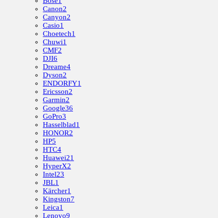
Bose
1
Canon
2
Canyon
2
Casio
1
Choetech
1
Chuwi
1
CMF
2
DJI
6
Dreame
4
Dyson
2
ENDORFY
1
Ericsson
2
Garmin
2
Google
36
GoPro
3
Hasselblad
1
HONOR
2
HP
5
HTC
4
Huawei
21
HyperX
2
Intel
23
JBL
1
Kärcher
1
Kingston
7
Leica
1
Lenovo
9