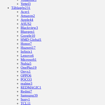
Yettel
3
Táblagép
231
Acer
1
Amazon
2
Apple
44
ASUS
2
Blackview
3
Bluegen
1
Google
10
HMD Global
1
Honor
7
Huawei
17
Infinix
1
Lenovo
6
Microsoft
1
Nubia
5
OnePlus
19
Onyx
1
OPPO
6
POCO
3
realme
3
REDMAGIC
1
Redmi
7
Samsung
39
Sony
1
TCL
11