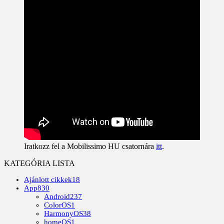
Iratkozz fel a Mobilissimo HU csatornára
itt
.
KATEGÓRIA LISTA
Ajánlott cikkek
18
App
830
Android
237
ColorOS
1
HarmonyOS
38
homeOS
1