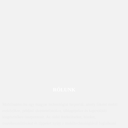
RÓLUNK
Mobilissimo.hu egy magyar technológiai hírportál, amely főként mobil
eszközökre, például okostelefonokra, táblagépekre és kapcsolódó
kiegészítőkre összpontosít. Az oldal értékeléseket, híreket,
összehasonlításokat és tippeket nyújt a mobiltechnológiával foglalkozó