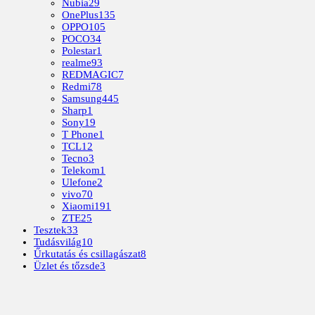
Nubia
29
OnePlus
135
OPPO
105
POCO
34
Polestar
1
realme
93
REDMAGIC
7
Redmi
78
Samsung
445
Sharp
1
Sony
19
T Phone
1
TCL
12
Tecno
3
Telekom
1
Ulefone
2
vivo
70
Xiaomi
191
ZTE
25
Tesztek
33
Tudásvilág
10
Űrkutatás és csillagászat
8
Üzlet és tőzsde
3