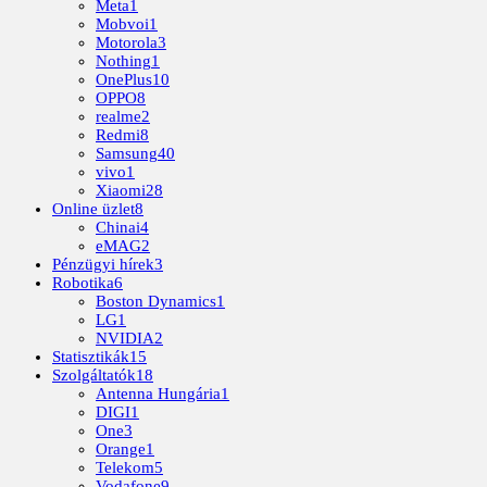
Meta
1
Mobvoi
1
Motorola
3
Nothing
1
OnePlus
10
OPPO
8
realme
2
Redmi
8
Samsung
40
vivo
1
Xiaomi
28
Online üzlet
8
Chinai
4
eMAG
2
Pénzügyi hírek
3
Robotika
6
Boston Dynamics
1
LG
1
NVIDIA
2
Statisztikák
15
Szolgáltatók
18
Antenna Hungária
1
DIGI
1
One
3
Orange
1
Telekom
5
Vodafone
9