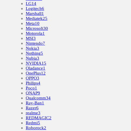
LG
14
Logitech
6
Marshall
1
Mediatek
25
Meta
10
Microsoft
30
Motorola
1
MSI
3
Nintendo
7
Nokia
3
Nothing
5
Nubia
3
NVIDIA
15
Oladance
1
OnePlus
12
OPPO
3
Philips
4
Poco
1
QNAP
9
Qualcomm
34
Ray-Ban
1
Razer
6
realme
3
REDMAGIC
2
Redmi
5
Roborock
2