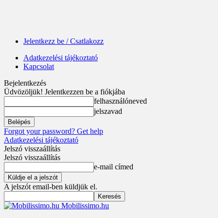
Jelentkezz be / Csatlakozz
Adatkezelési tájékoztató
Kapcsolat
Bejelentkezés
Üdvözöljük! Jelentkezzen be a fiókjába
felhasználóneved
jelszavad
Forgot your password? Get help
Adatkezelési tájékoztató
Jelszó visszaállítás
Jelszó visszaállítás
e-mail címed
A jelszót email-ben küldjük el.
Mobilissimo.hu