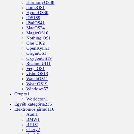
HarmonyOS
38
homeOS
1
HyperOS
30
iOS
189
iPadOS
41
MacOS
24
MagicOS
10
Nothing OS
1
One UI
62
OpenKylin
1
OriginOS
1
OxygenOS
19
Realme UI
11
Vega OS
1
visionOS
13
WatchOS
11
Wear OS
19
Windows
57
Crypto
1
Worldcoin
1
Egyéb kategória
235
Elektromos jármű
116
Audi
1
BMW
1
BYD
7
Chery
2