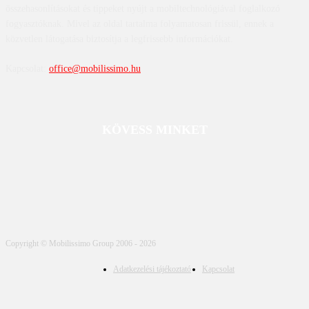
összehasonlításokat és tippeket nyújt a mobiltechnológiával foglalkozó
fogyasztóknak. Mivel az oldal tartalma folyamatosan frissül, ennek a
közvetlen látogatása biztosítja a legfrissebb információkat.
Kapcsolat:
office@mobilissimo.hu
KÖVESS MINKET
Copyright © Mobilissimo Group 2006 - 2026
Adatkezelési tájékoztató
Kapcsolat