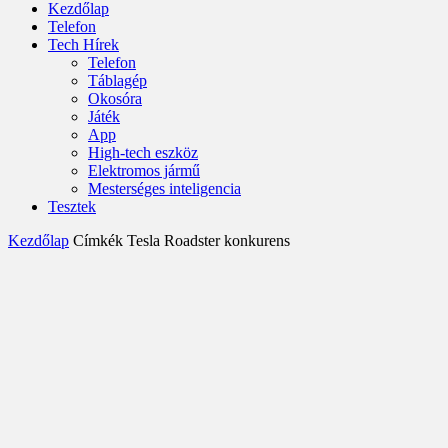
Kezdőlap
Telefon
Tech Hírek
Telefon
Táblagép
Okosóra
Játék
App
High-tech eszköz
Elektromos jármű
Mesterséges inteligencia
Tesztek
Kezdőlap
Címkék
Tesla Roadster konkurens