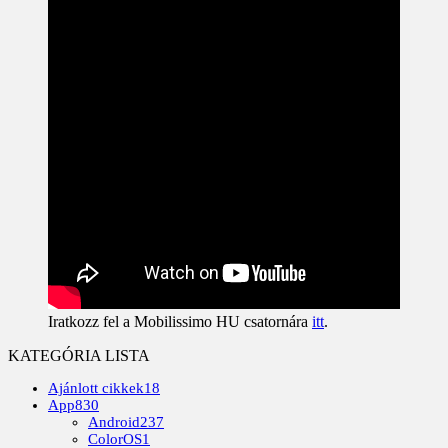
Iratkozz fel a Mobilissimo HU csatornára
itt
.
KATEGÓRIA LISTA
Ajánlott cikkek
18
App
830
Android
237
ColorOS
1