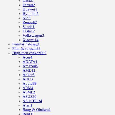
Dacia
7
Ferrari
2
Huawei
4
Hyundai
2
Nio
3
Renault
2
Skoda
1
Tesla
12
Volkswagen
3
Xiaomi
14
Fenntarthatóság
1
Film és sorozat
33
High-tech eszköz
662
Acer
4
ADATA
1
Amazon
5
AMD
11
Anker
3
AOC
3
Apple
89
ARM
4
ASML
2
ASUS
20
ASUSTOR
4
Atari
1
Bang & Olufsen
1
BenQ
1