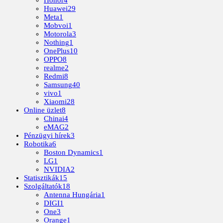
Honor
4
Huawei
29
Meta
1
Mobvoi
1
Motorola
3
Nothing
1
OnePlus
10
OPPO
8
realme
2
Redmi
8
Samsung
40
vivo
1
Xiaomi
28
Online üzlet
8
Chinai
4
eMAG
2
Pénzügyi hírek
3
Robotika
6
Boston Dynamics
1
LG
1
NVIDIA
2
Statisztikák
15
Szolgáltatók
18
Antenna Hungária
1
DIGI
1
One
3
Orange
1