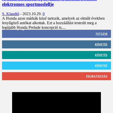
elektromos sportmodellje
S. Klaudió
-
2023.10.29.
0
A Honda azon márkák közé tartozik, amelyek az elmúlt években
lenyűgöző autókat alkottak. Ezt a hozzáállást testesíti meg a
legújabb Honda Prelude koncepció is....
3,452
Rajongók
TETSZIK
412
Követő
KÖVETÉS
59
Követő
KÖVETÉS
101
Követő
KÖVETÉS
2,589
Feliratkozó
FELIRATKOZÁS