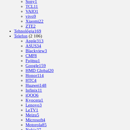
Sony
1
TCL
11
VAIO
1
vivo
9
Xiaomi
22
ZTE
2
Tehnológia
169
Telefon
(2 106)
Apple
313
ASUS
34
Blackview
3
CMF
8
Fujitsu
1
Google
159
HMD Global
20
Honor
114
HTC
4
Huawei
148
Infinix
11
iQOO
6
Kyocera
1
Lenovo
3
LeTV
1
Meizu
5
Microsoft
4
Motorola
85
Nokia
27