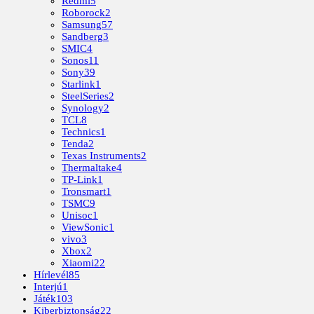
Redmi
5
Roborock
2
Samsung
57
Sandberg
3
SMIC
4
Sonos
11
Sony
39
Starlink
1
SteelSeries
2
Synology
2
TCL
8
Technics
1
Tenda
2
Texas Instruments
2
Thermaltake
4
TP-Link
1
Tronsmart
1
TSMC
9
Unisoc
1
ViewSonic
1
vivo
3
Xbox
2
Xiaomi
22
Hírlevél
85
Interjú
1
Játék
103
Kiberbiztonság
22