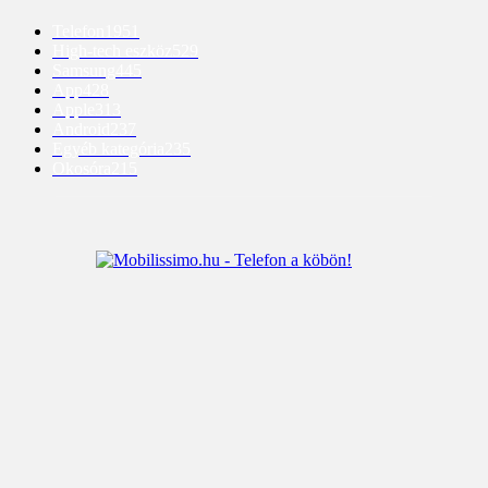
Telefon
1951
High-tech eszköz
529
Samsung
445
App
428
Apple
313
Android
237
Egyéb kategória
235
Okosóra
215