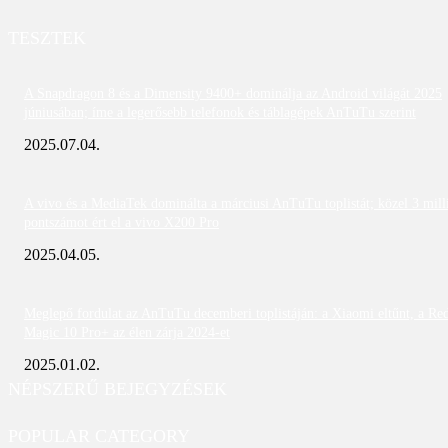
TESZTEK
A Snapdragon 8 és a Dimensity 9400+ dominálja az Android világát 2025
júniusában; íme a legerősebb telefonok és táblagépek AnTuTu szerint
2025.07.04.
A vivo és a MediaTek dominálta a márciusi AnTuTu toplistát; közel 3 mill
pontszámot ért el a vivo X200 Pro
2025.04.05.
Meglepő fordulat az AnTuTu decemberi toplistáján: a Xiaomi eltűnt, a Re
Magic 10 Pro+ az élen zárja 2024-et
2025.01.02.
NÉPSZERŰ BEJEGYZÉSEK
POPULAR CATEGORY