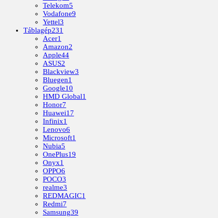
Telekom
5
Vodafone
9
Yettel
3
Táblagép
231
Acer
1
Amazon
2
Apple
44
ASUS
2
Blackview
3
Bluegen
1
Google
10
HMD Global
1
Honor
7
Huawei
17
Infinix
1
Lenovo
6
Microsoft
1
Nubia
5
OnePlus
19
Onyx
1
OPPO
6
POCO
3
realme
3
REDMAGIC
1
Redmi
7
Samsung
39