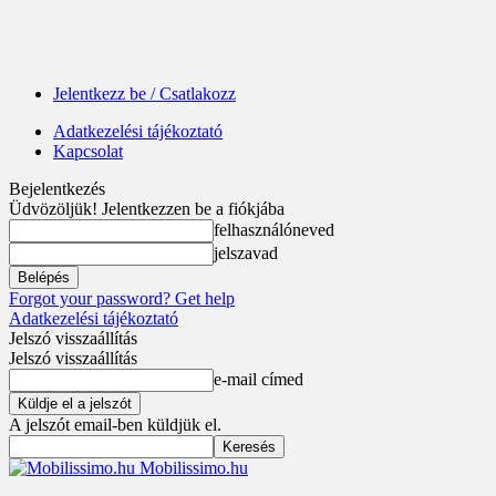
Jelentkezz be / Csatlakozz
Adatkezelési tájékoztató
Kapcsolat
Bejelentkezés
Üdvözöljük! Jelentkezzen be a fiókjába
felhasználóneved
jelszavad
Forgot your password? Get help
Adatkezelési tájékoztató
Jelszó visszaállítás
Jelszó visszaállítás
e-mail címed
A jelszót email-ben küldjük el.
Mobilissimo.hu