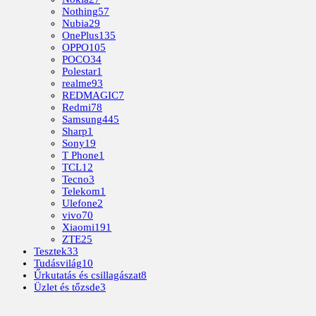
Nothing
57
Nubia
29
OnePlus
135
OPPO
105
POCO
34
Polestar
1
realme
93
REDMAGIC
7
Redmi
78
Samsung
445
Sharp
1
Sony
19
T Phone
1
TCL
12
Tecno
3
Telekom
1
Ulefone
2
vivo
70
Xiaomi
191
ZTE
25
Tesztek
33
Tudásvilág
10
Űrkutatás és csillagászat
8
Üzlet és tőzsde
3