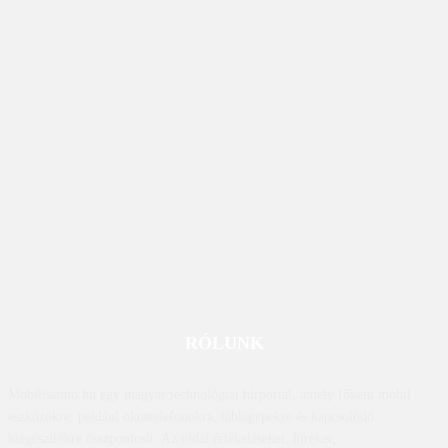
RÓLUNK
Mobilissimo.hu egy magyar technológiai hírportál, amely főként mobil
eszközökre, például okostelefonokra, táblagépekre és kapcsolódó
kiegészítőkre összpontosít. Az oldal értékeléseket, híreket,