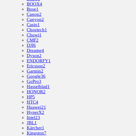
BOOX
4
Bose
1
Canon
2
Canyon
2
Casio
1
Choetech
1
Chuwi
1
CMF
2
DJI
6
Dreame
4
Dyson
2
ENDORFY
1
Ericsson
2
Garmin
2
Google
36
GoPro
3
Hasselblad
1
HONOR
2
HP
5
HTC
4
Huawei
21
HyperX
2
Intel
23
JBL
1
Kärcher
1
Kingston
7