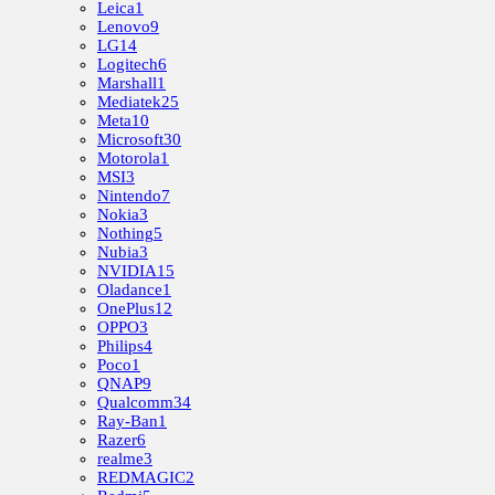
Leica
1
Lenovo
9
LG
14
Logitech
6
Marshall
1
Mediatek
25
Meta
10
Microsoft
30
Motorola
1
MSI
3
Nintendo
7
Nokia
3
Nothing
5
Nubia
3
NVIDIA
15
Oladance
1
OnePlus
12
OPPO
3
Philips
4
Poco
1
QNAP
9
Qualcomm
34
Ray-Ban
1
Razer
6
realme
3
REDMAGIC
2