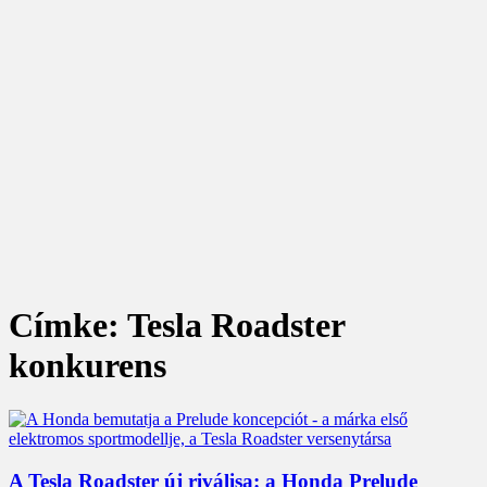
Címke: Tesla Roadster
konkurens
A Tesla Roadster új riválisa: a Honda Prelude