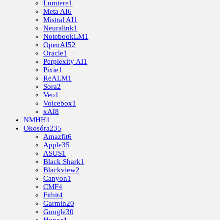
Lumiere
1
Meta AI
6
Mistral AI
1
Neuralink
1
NotebookLM
1
OpenAI
52
Oracle
1
Perplexity AI
1
Pixie
1
ReALM
1
Sora
2
Veo
1
Voicebox
1
xAI
8
NMHH
1
Okosóra
235
Amazfit
6
Apple
35
ASUS
1
Black Shark
1
Blackview
2
Canyon
1
CMF
4
Fitbit
4
Garmin
20
Google
30