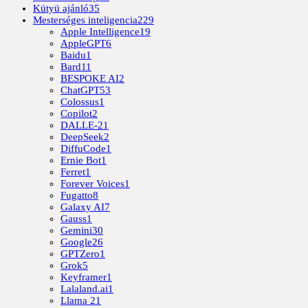
Kütyü ajánló
35
Mesterséges inteligencia
229
Apple Intelligence
19
AppleGPT
6
Baidu
1
Bard
11
BESPOKE AI
2
ChatGPT
53
Colossus
1
Copilot
2
DALLE-2
1
DeepSeek
2
DiffuCode
1
Ernie Bot
1
Ferret
1
Forever Voices
1
Fugatto
8
Galaxy AI
7
Gauss
1
Gemini
30
Google
26
GPTZero
1
Grok
5
Keyframer
1
Lalaland.ai
1
Llama 2
1