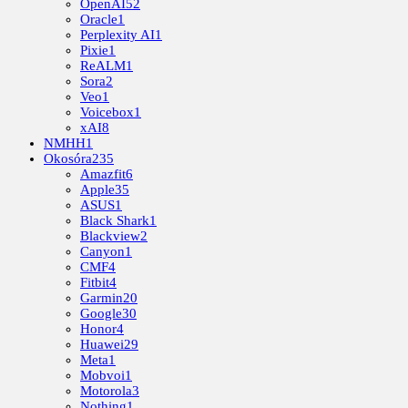
OpenAI
52
Oracle
1
Perplexity AI
1
Pixie
1
ReALM
1
Sora
2
Veo
1
Voicebox
1
xAI
8
NMHH
1
Okosóra
235
Amazfit
6
Apple
35
ASUS
1
Black Shark
1
Blackview
2
Canyon
1
CMF
4
Fitbit
4
Garmin
20
Google
30
Honor
4
Huawei
29
Meta
1
Mobvoi
1
Motorola
3
Nothing
1