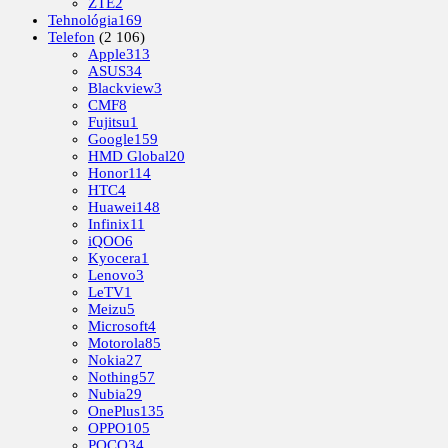
ZTE
2
Tehnológia
169
Telefon
(2 106)
Apple
313
ASUS
34
Blackview
3
CMF
8
Fujitsu
1
Google
159
HMD Global
20
Honor
114
HTC
4
Huawei
148
Infinix
11
iQOO
6
Kyocera
1
Lenovo
3
LeTV
1
Meizu
5
Microsoft
4
Motorola
85
Nokia
27
Nothing
57
Nubia
29
OnePlus
135
OPPO
105
POCO
34