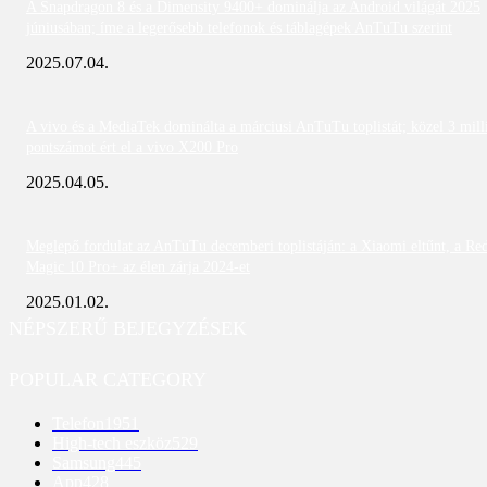
A Snapdragon 8 és a Dimensity 9400+ dominálja az Android világát 2025
júniusában; íme a legerősebb telefonok és táblagépek AnTuTu szerint
2025.07.04.
A vivo és a MediaTek dominálta a márciusi AnTuTu toplistát; közel 3 mill
pontszámot ért el a vivo X200 Pro
2025.04.05.
Meglepő fordulat az AnTuTu decemberi toplistáján: a Xiaomi eltűnt, a Re
Magic 10 Pro+ az élen zárja 2024-et
2025.01.02.
NÉPSZERŰ BEJEGYZÉSEK
POPULAR CATEGORY
Telefon
1951
High-tech eszköz
529
Samsung
445
App
428