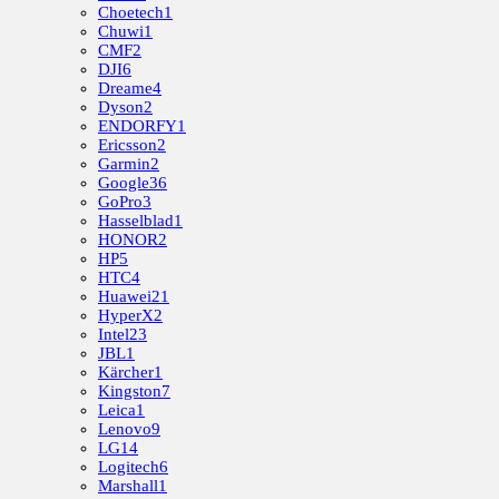
Choetech
1
Chuwi
1
CMF
2
DJI
6
Dreame
4
Dyson
2
ENDORFY
1
Ericsson
2
Garmin
2
Google
36
GoPro
3
Hasselblad
1
HONOR
2
HP
5
HTC
4
Huawei
21
HyperX
2
Intel
23
JBL
1
Kärcher
1
Kingston
7
Leica
1
Lenovo
9
LG
14
Logitech
6
Marshall
1