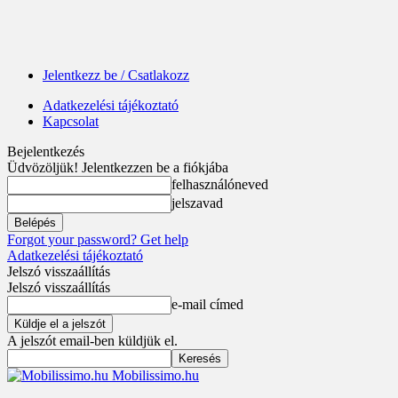
Jelentkezz be / Csatlakozz
Adatkezelési tájékoztató
Kapcsolat
Bejelentkezés
Üdvözöljük! Jelentkezzen be a fiókjába
felhasználóneved
jelszavad
Forgot your password? Get help
Adatkezelési tájékoztató
Jelszó visszaállítás
Jelszó visszaállítás
e-mail címed
A jelszót email-ben küldjük el.
Mobilissimo.hu