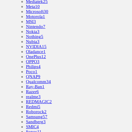
Mediatek
25
Meta
10
Microsoft
30
Motorola
1
MSI
3
Nintendo
7
Nokia
3
Nothing
5
Nubia
3
NVIDIA
15
Oladance
1
OnePlus
12
OPPO
3
Philips
4
Poco
1
QNAP
9
Qualcomm
34
Ray-Ban
1
Razer
6
realme
3
REDMAGIC
2
Redmi
5
Roborock
2
Samsung
57
Sandberg
3
SMIC
4
Sonos
11