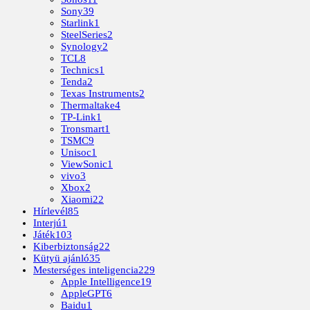
Sony
39
Starlink
1
SteelSeries
2
Synology
2
TCL
8
Technics
1
Tenda
2
Texas Instruments
2
Thermaltake
4
TP-Link
1
Tronsmart
1
TSMC
9
Unisoc
1
ViewSonic
1
vivo
3
Xbox
2
Xiaomi
22
Hírlevél
85
Interjú
1
Játék
103
Kiberbiztonság
22
Kütyü ajánló
35
Mesterséges inteligencia
229
Apple Intelligence
19
AppleGPT
6
Baidu
1