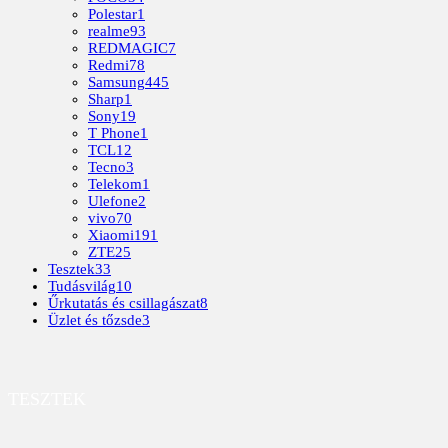
Polestar
1
realme
93
REDMAGIC
7
Redmi
78
Samsung
445
Sharp
1
Sony
19
T Phone
1
TCL
12
Tecno
3
Telekom
1
Ulefone
2
vivo
70
Xiaomi
191
ZTE
25
Tesztek
33
Tudásvilág
10
Űrkutatás és csillagászat
8
Üzlet és tőzsde
3
TESZTEK