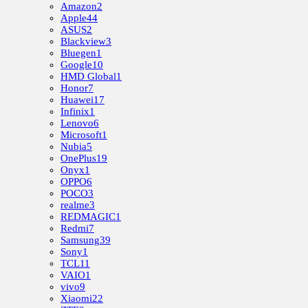
Amazon
2
Apple
44
ASUS
2
Blackview
3
Bluegen
1
Google
10
HMD Global
1
Honor
7
Huawei
17
Infinix
1
Lenovo
6
Microsoft
1
Nubia
5
OnePlus
19
Onyx
1
OPPO
6
POCO
3
realme
3
REDMAGIC
1
Redmi
7
Samsung
39
Sony
1
TCL
11
VAIO
1
vivo
9
Xiaomi
22