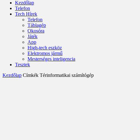
Kezdőlap
Telefon
Tech Hírek
Telefon
Táblagép
Okosóra
Játék
App
High-tech eszköz
Elektromos jármű
Mesterséges inteligencia
Tesztek
Kezdőlap
Címkék
Térinformatikai számítógép