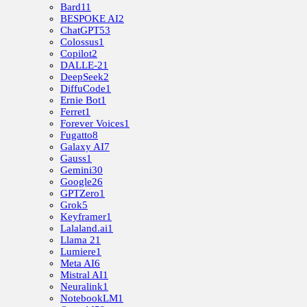
Bard
11
BESPOKE AI
2
ChatGPT
53
Colossus
1
Copilot
2
DALLE-2
1
DeepSeek
2
DiffuCode
1
Ernie Bot
1
Ferret
1
Forever Voices
1
Fugatto
8
Galaxy AI
7
Gauss
1
Gemini
30
Google
26
GPTZero
1
Grok
5
Keyframer
1
Lalaland.ai
1
Llama 2
1
Lumiere
1
Meta AI
6
Mistral AI
1
Neuralink
1
NotebookLM
1