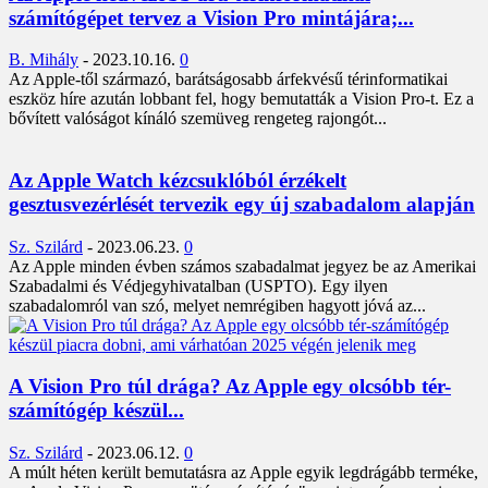
számítógépet tervez a Vision Pro mintájára;...
B. Mihály
-
2023.10.16.
0
Az Apple-től származó, barátságosabb árfekvésű térinformatikai
eszköz híre azután lobbant fel, hogy bemutatták a Vision Pro-t. Ez a
bővített valóságot kínáló szemüveg rengeteg rajongót...
Az Apple Watch kézcsuklóból érzékelt
gesztusvezérlését tervezik egy új szabadalom alapján
Sz. Szilárd
-
2023.06.23.
0
Az Apple minden évben számos szabadalmat jegyez be az Amerikai
Szabadalmi és Védjegyhivatalban (USPTO). Egy ilyen
szabadalomról van szó, melyet nemrégiben hagyott jóvá az...
A Vision Pro túl drága? Az Apple egy olcsóbb tér-
számítógép készül...
Sz. Szilárd
-
2023.06.12.
0
A múlt héten került bemutatásra az Apple egyik legdrágább terméke,