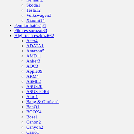
Renault
2
Skoda
1
Tesla
12
Volkswagen
3
Xiaomi
14
Fenntarthatóság
1
Film és sorozat
33
High-tech eszköz
662
Acer
4
ADATA
1
Amazon
5
AMD
11
Anker
3
AOC
3
Apple
89
ARM
4
ASML
2
ASUS
20
ASUSTOR
4
Atari
1
Bang & Olufsen
1
BenQ
1
BOOX
4
Bose
1
Canon
2
Canyon
2
Casio
1