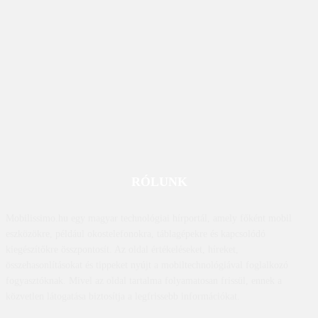
RÓLUNK
Mobilissimo.hu egy magyar technológiai hírportál, amely főként mobil
eszközökre, például okostelefonokra, táblagépekre és kapcsolódó
kiegészítőkre összpontosít. Az oldal értékeléseket, híreket,
összehasonlításokat és tippeket nyújt a mobiltechnológiával foglalkozó
fogyasztóknak. Mivel az oldal tartalma folyamatosan frissül, ennek a
közvetlen látogatása biztosítja a legfrissebb információkat.