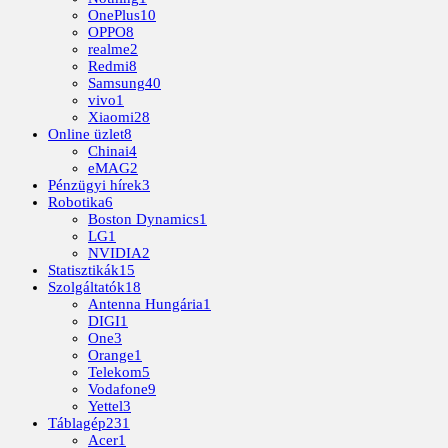
OnePlus
10
OPPO
8
realme
2
Redmi
8
Samsung
40
vivo
1
Xiaomi
28
Online üzlet
8
Chinai
4
eMAG
2
Pénzügyi hírek
3
Robotika
6
Boston Dynamics
1
LG
1
NVIDIA
2
Statisztikák
15
Szolgáltatók
18
Antenna Hungária
1
DIGI
1
One
3
Orange
1
Telekom
5
Vodafone
9
Yettel
3
Táblagép
231
Acer
1