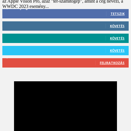
az Apple Vision Pro, azaz "tér-számítógép", amint a cég nevezi, a
WWDC 2023 esemény...
3,452
Rajongók
TETSZIK
412
Követő
KÖVETÉS
59
Követő
KÖVETÉS
101
Követő
KÖVETÉS
2,589
Feliratkozó
FELIRATKOZÁS