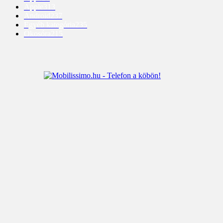
Apple
313
Android
237
Egyéb kategória
235
Okosóra
215