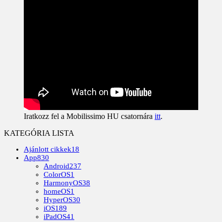
Iratkozz fel a Mobilissimo HU csatornára
itt
.
KATEGÓRIA LISTA
Ajánlott cikkek
18
App
830
Android
237
ColorOS
1
HarmonyOS
38
homeOS
1
HyperOS
30
iOS
189
iPadOS
41