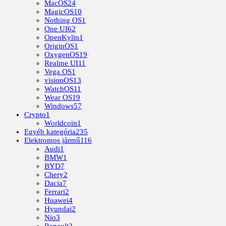
MacOS
24
MagicOS
10
Nothing OS
1
One UI
62
OpenKylin
1
OriginOS
1
OxygenOS
19
Realme UI
11
Vega OS
1
visionOS
13
WatchOS
11
Wear OS
19
Windows
57
Crypto
1
Worldcoin
1
Egyéb kategória
235
Elektromos jármű
116
Audi
1
BMW
1
BYD
7
Chery
2
Dacia
7
Ferrari
2
Huawei
4
Hyundai
2
Nio
3