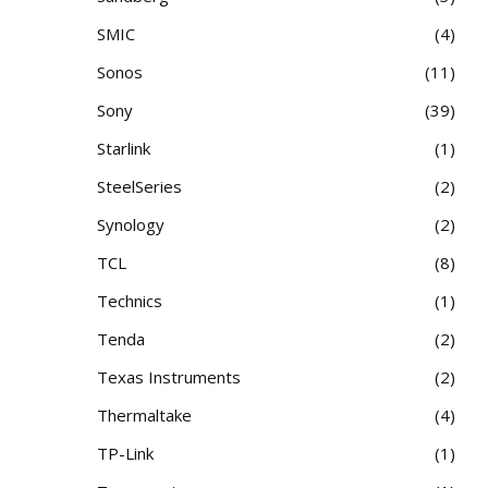
SMIC
4
Sonos
11
Sony
39
Starlink
1
SteelSeries
2
Synology
2
TCL
8
Technics
1
Tenda
2
Texas Instruments
2
Thermaltake
4
TP-Link
1