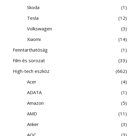
Skoda
1
Tesla
12
Volkswagen
3
Xiaomi
14
Fenntarthatóság
1
Film és sorozat
33
High-tech eszköz
662
Acer
4
ADATA
1
Amazon
5
AMD
11
Anker
3
AOC
3