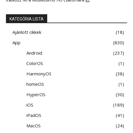
KATEGÓRIA LISTA
Ajánlott cikkek
18
App
830
Android
237
ColorOS
1
HarmonyOS
38
homeOS
1
HyperOS
30
iOS
189
iPadOS
41
MacOS
24