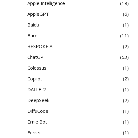
Apple Intelligence
19
AppleGPT
6
Baidu
1
Bard
11
BESPOKE AI
2
ChatGPT
53
Colossus
1
Copilot
2
DALLE-2
1
DeepSeek
2
DiffuCode
1
Ernie Bot
1
Ferret
1