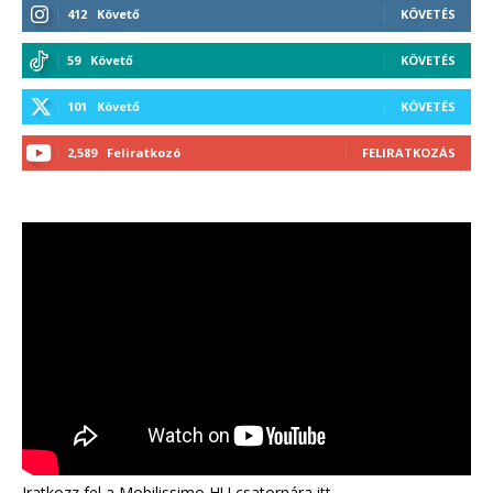
412
Követő
KÖVETÉS
59
Követő
KÖVETÉS
101
Követő
KÖVETÉS
2,589
Feliratkozó
FELIRATKOZÁS
Iratkozz fel a Mobilissimo HU csatornára
itt
.