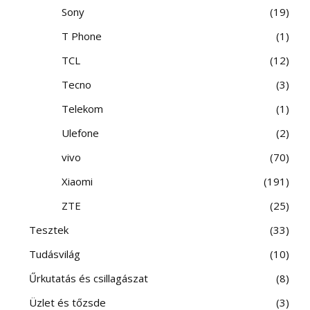
Sony
19
T Phone
1
TCL
12
Tecno
3
Telekom
1
Ulefone
2
vivo
70
Xiaomi
191
ZTE
25
Tesztek
33
Tudásvilág
10
Űrkutatás és csillagászat
8
Üzlet és tőzsde
3