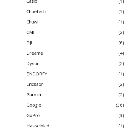
Casio
1
Choetech
1
Chuwi
1
CMF
2
DJI
6
Dreame
4
Dyson
2
ENDORFY
1
Ericsson
2
Garmin
2
Google
36
GoPro
3
Hasselblad
1