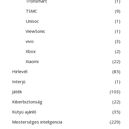
Tronsmart
1
TSMC
9
Unisoc
1
ViewSonic
1
vivo
3
Xbox
2
Xiaomi
22
Hírlevél
85
Interjú
1
Játék
103
Kiberbiztonság
22
Kütyü ajánló
35
Mesterséges inteligencia
229