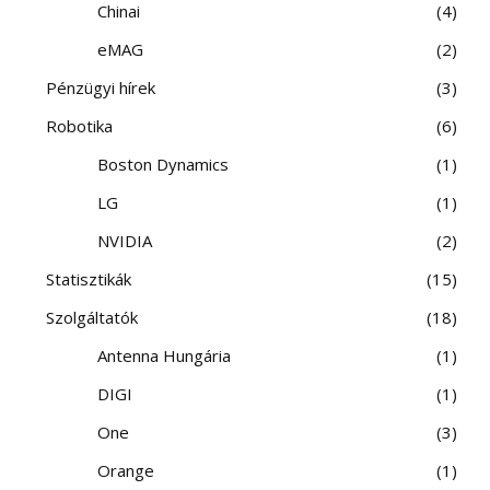
Chinai
4
eMAG
2
Pénzügyi hírek
3
Robotika
6
Boston Dynamics
1
LG
1
NVIDIA
2
Statisztikák
15
Szolgáltatók
18
Antenna Hungária
1
DIGI
1
One
3
Orange
1