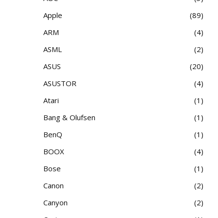
Apple
89
ARM
4
ASML
2
ASUS
20
ASUSTOR
4
Atari
1
Bang & Olufsen
1
BenQ
1
BOOX
4
Bose
1
Canon
2
Canyon
2