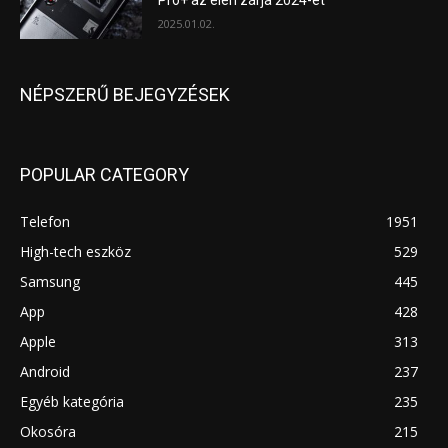
Pro+ az élen zárja 2024-et
2025.01.02.
NÉPSZERŰ BEJEGYZÉSEK
POPULAR CATEGORY
Telefon
1951
High-tech eszköz
529
Samsung
445
App
428
Apple
313
Android
237
Egyéb kategória
235
Okosóra
215