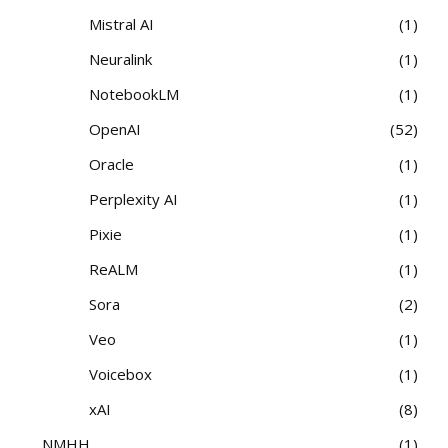
Mistral AI
1
Neuralink
1
NotebookLM
1
OpenAI
52
Oracle
1
Perplexity AI
1
Pixie
1
ReALM
1
Sora
2
Veo
1
Voicebox
1
xAI
8
NMHH
1