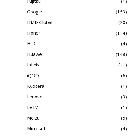
Fujitsu
1
Google
159
HMD Global
20
Honor
114
HTC
4
Huawei
148
Infinix
11
iQOO
6
Kyocera
1
Lenovo
3
LeTV
1
Meizu
5
Microsoft
4