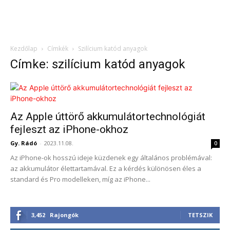
Kezdőlap
Címkék
Szilícium katód anyagok
Címke: szilícium katód anyagok
Az Apple úttörő akkumulátortechnológiát
fejleszt az iPhone-okhoz
Gy. Rádó
-
2023.11.08.
0
Az iPhone-ok hosszú ideje küzdenek egy általános problémával:
az akkumulátor élettartamával. Ez a kérdés különösen éles a
standard és Pro modelleken, míg az iPhone...
3,452
Rajongók
TETSZIK