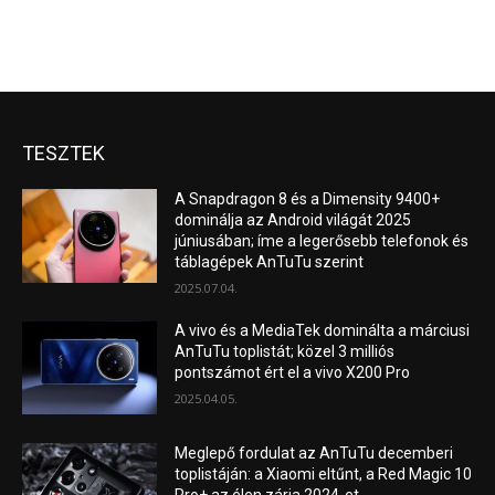
TESZTEK
A Snapdragon 8 és a Dimensity 9400+
dominálja az Android világát 2025
júniusában; íme a legerősebb telefonok és
táblagépek AnTuTu szerint
2025.07.04.
A vivo és a MediaTek dominálta a márciusi
AnTuTu toplistát; közel 3 milliós
pontszámot ért el a vivo X200 Pro
2025.04.05.
Meglepő fordulat az AnTuTu decemberi
toplistáján: a Xiaomi eltűnt, a Red Magic 10