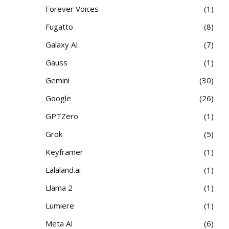
Forever Voices
1
Fugatto
8
Galaxy AI
7
Gauss
1
Gemini
30
Google
26
GPTZero
1
Grok
5
Keyframer
1
Lalaland.ai
1
Llama 2
1
Lumiere
1
Meta AI
6