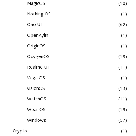
MagicOS
10
Nothing OS
1
One UI
62
OpenKylin
1
OriginOS
1
OxygenOS
19
Realme UI
11
Vega OS
1
visionOS
13
WatchOS
11
Wear OS
19
Windows
57
Crypto
1