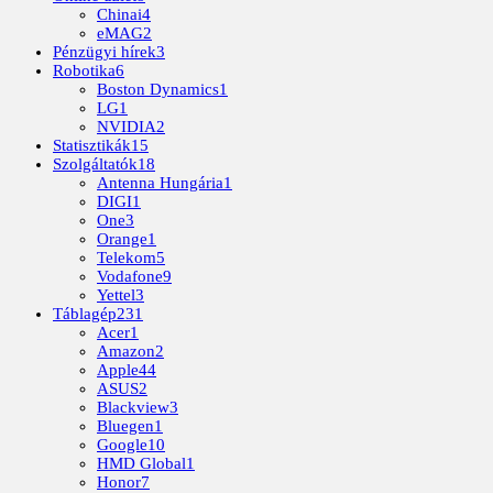
Chinai
4
eMAG
2
Pénzügyi hírek
3
Robotika
6
Boston Dynamics
1
LG
1
NVIDIA
2
Statisztikák
15
Szolgáltatók
18
Antenna Hungária
1
DIGI
1
One
3
Orange
1
Telekom
5
Vodafone
9
Yettel
3
Táblagép
231
Acer
1
Amazon
2
Apple
44
ASUS
2
Blackview
3
Bluegen
1
Google
10
HMD Global
1
Honor
7