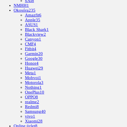
xAI
8
NMHH
1
Okosóra
235
Amazfit
6
Apple
35
ASUS
1
Black Shark
1
Blackview
2
Canyon
1
CMF
4
Fitbit
4
Garmin
20
Google
30
Honor
4
Huawei
29
Meta
1
Mobvoi
1
Motorola
3
Nothing
1
OnePlus
10
OPPO
8
realme
2
Redmi
8
Samsung
40
vivo
1
Xiaomi
28
Online üzlet
8