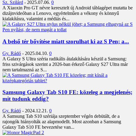
Sz. Szilárd
-
2025.07.06.
0
A Xiaoxin Pro GT névre keresztelt új Android táblagépet mutatta be
dizájnvideóban a Lenovo, egyértelműen a vékony és könnyű
kialakításra, valamint a médiás és...
A belső tér bővítése miatt szorulhat ki az S Pen; a...
Gy. Rádó
-
2025.04.10.
0
A Galaxy S Ultra széria radikális átalakítására készül a Samsung:
friss szivárgások szerint a 2026-ban érkező Galaxy S27 Ultra már
nem tartalmazná az S...
Samsung Galaxy Tab S10 FE: közeleg a megjelenés;
mit tudunk eddig?
Gy. Rádó
-
2024.12.21.
0
A Samsung Tab S10 szériája szeptember végén debütált, de a
rajongók hiányolták az alapmodellt. Most azonban a Samsung
Galaxy Tab S10 FE bevezetése van...