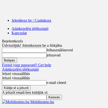
Jelentkezz be / Csatlakozz
Adatkezelési tájékoztató
Kapcsolat
Bejelentkezés
Üdvözöljük! Jelentkezzen be a fiókjába
felhasználóneved
jelszavad
Forgot your password? Get help
Adatkezelési tájékoztató
Jelszó visszaállítás
Jelszó visszaállítás
e-mail címed
A jelszót email-ben küldjük el.
Mobilissimo.hu