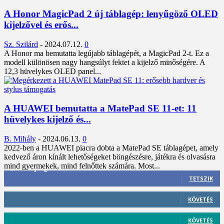
A Honor MagicPad 2 új táblagép: lenyűgöző OLED
kijelzővel és erős...
Sz. Szilárd
-
2024.07.12.
0
A Honor ma bemutatta legújabb táblagépét, a MagicPad 2-t. Ez a
modell különösen nagy hangsúlyt fektet a kijelző minőségére. A
12,3 hüvelykes OLED panel...
A HUAWEI bemutatta a MatePad SE 11-et: 11
hüvelykes kijelző és...
B. Mihály
-
2024.06.13.
0
2022-ben a HUAWEI piacra dobta a MatePad SE táblagépet, amely
kedvező áron kínált lehetőségeket böngészésre, játékra és olvasásra
mind gyermekek, mind felnőttek számára. Most...
3,452
Rajongók
TETSZIK
412
Követő
KÖVETÉS
59
Követő
KÖVETÉS