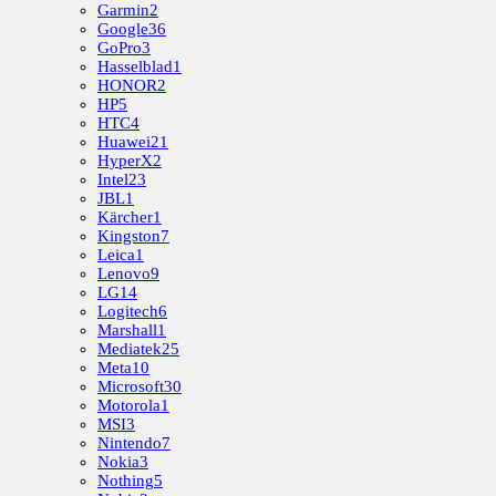
Garmin
2
Google
36
GoPro
3
Hasselblad
1
HONOR
2
HP
5
HTC
4
Huawei
21
HyperX
2
Intel
23
JBL
1
Kärcher
1
Kingston
7
Leica
1
Lenovo
9
LG
14
Logitech
6
Marshall
1
Mediatek
25
Meta
10
Microsoft
30
Motorola
1
MSI
3
Nintendo
7
Nokia
3
Nothing
5