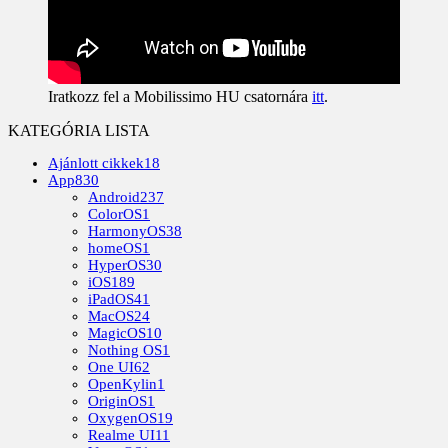
Iratkozz fel a Mobilissimo HU csatornára
itt
.
KATEGÓRIA LISTA
Ajánlott cikkek
18
App
830
Android
237
ColorOS
1
HarmonyOS
38
homeOS
1
HyperOS
30
iOS
189
iPadOS
41
MacOS
24
MagicOS
10
Nothing OS
1
One UI
62
OpenKylin
1
OriginOS
1
OxygenOS
19
Realme UI
11