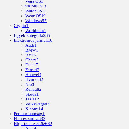
Vega OS
1
visionOS
13
WatchOS
11
Wear OS
19
Windows
57
Crypto
1
Worldcoin
1
Egyéb kategória
235
Elektromos jármű
116
Audi
1
BMW
1
BYD
7
Chery
2
Dacia
7
Ferrari
2
Huawei
4
Hyundai
2
Nio
3
Renault
2
Skoda
1
Tesla
12
Volkswagen
3
Xiaomi
14
Fenntarthatóság
1
Film és sorozat
33
High-tech eszköz
662
Acer
4