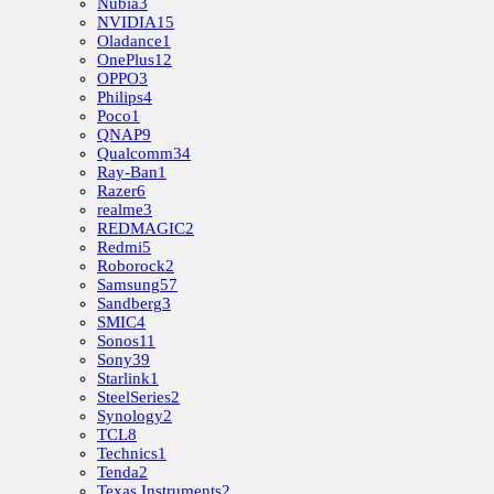
Nubia
3
NVIDIA
15
Oladance
1
OnePlus
12
OPPO
3
Philips
4
Poco
1
QNAP
9
Qualcomm
34
Ray-Ban
1
Razer
6
realme
3
REDMAGIC
2
Redmi
5
Roborock
2
Samsung
57
Sandberg
3
SMIC
4
Sonos
11
Sony
39
Starlink
1
SteelSeries
2
Synology
2
TCL
8
Technics
1
Tenda
2
Texas Instruments
2