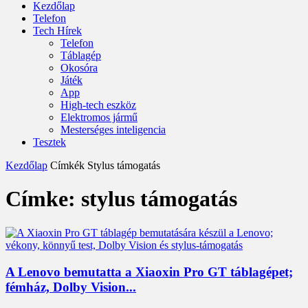
Kezdőlap
Telefon
Tech Hírek
Telefon
Táblagép
Okosóra
Játék
App
High-tech eszköz
Elektromos jármű
Mesterséges inteligencia
Tesztek
Kezdőlap
Címkék
Stylus támogatás
Címke: stylus támogatás
A Lenovo bemutatta a Xiaoxin Pro GT táblagépet;
fémház, Dolby Vision...