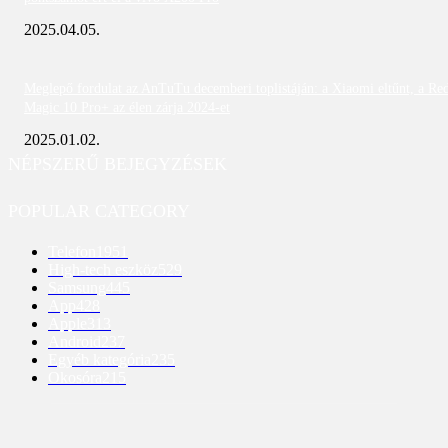
2025.04.05.
Meglepő fordulat az AnTuTu decemberi toplistáján: a Xiaomi eltűnt, a Re
Magic 10 Pro+ az élen zárja 2024-et
2025.01.02.
NÉPSZERŰ BEJEGYZÉSEK
POPULAR CATEGORY
Telefon
1951
High-tech eszköz
529
Samsung
445
App
428
Apple
313
Android
237
Egyéb kategória
235
Okosóra
215