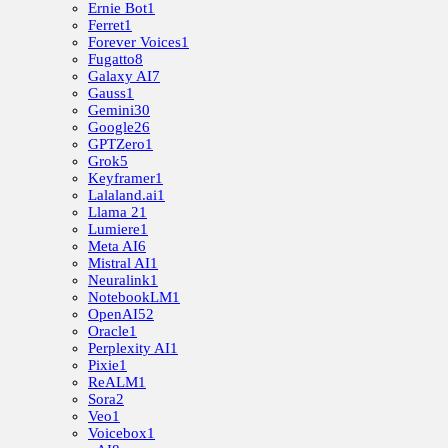
Ernie Bot
1
Ferret
1
Forever Voices
1
Fugatto
8
Galaxy AI
7
Gauss
1
Gemini
30
Google
26
GPTZero
1
Grok
5
Keyframer
1
Lalaland.ai
1
Llama 2
1
Lumiere
1
Meta AI
6
Mistral AI
1
Neuralink
1
NotebookLM
1
OpenAI
52
Oracle
1
Perplexity AI
1
Pixie
1
ReALM
1
Sora
2
Veo
1
Voicebox
1