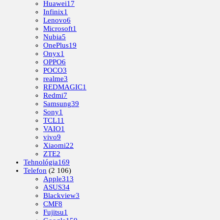
Huawei
17
Infinix
1
Lenovo
6
Microsoft
1
Nubia
5
OnePlus
19
Onyx
1
OPPO
6
POCO
3
realme
3
REDMAGIC
1
Redmi
7
Samsung
39
Sony
1
TCL
11
VAIO
1
vivo
9
Xiaomi
22
ZTE
2
Tehnológia
169
Telefon
(2 106)
Apple
313
ASUS
34
Blackview
3
CMF
8
Fujitsu
1