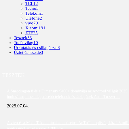
TCL
12
Tecno
3
Telekom
1
Ulefone
2
vivo
70
Xiaomi
191
ZTE
25
Tesztek
33
Tudásvilág
10
Űrkutatás és csillagászat
8
Üzlet és tőzsde
3
TESZTEK
A Snapdragon 8 és a Dimensity 9400+ dominálja az Android világát 2025
júniusában; íme a legerősebb telefonok és táblagépek AnTuTu szerint
2025.07.04.
A vivo és a MediaTek dominálta a márciusi AnTuTu toplistát; közel 3 mill
pontszámot ért el a vivo X200 Pro