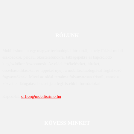
RÓLUNK
Mobilissimo.hu egy magyar technológiai hírportál, amely főként mobil
eszközökre, például okostelefonokra, táblagépekre és kapcsolódó
kiegészítőkre összpontosít. Az oldal értékeléseket, híreket,
összehasonlításokat és tippeket nyújt a mobiltechnológiával foglalkozó
fogyasztóknak. Mivel az oldal tartalma folyamatosan frissül, ennek a
közvetlen látogatása biztosítja a legfrissebb információkat.
Kapcsolat:
office@mobilissimo.hu
KÖVESS MINKET