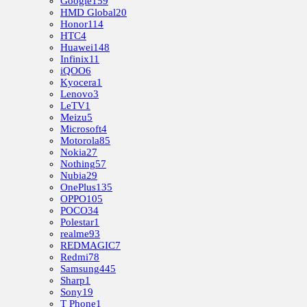
Google
159
HMD Global
20
Honor
114
HTC
4
Huawei
148
Infinix
11
iQOO
6
Kyocera
1
Lenovo
3
LeTV
1
Meizu
5
Microsoft
4
Motorola
85
Nokia
27
Nothing
57
Nubia
29
OnePlus
135
OPPO
105
POCO
34
Polestar
1
realme
93
REDMAGIC
7
Redmi
78
Samsung
445
Sharp
1
Sony
19
T Phone
1