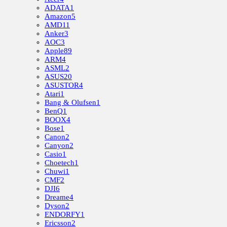
ADATA
1
Amazon
5
AMD
11
Anker
3
AOC
3
Apple
89
ARM
4
ASML
2
ASUS
20
ASUSTOR
4
Atari
1
Bang & Olufsen
1
BenQ
1
BOOX
4
Bose
1
Canon
2
Canyon
2
Casio
1
Choetech
1
Chuwi
1
CMF
2
DJI
6
Dreame
4
Dyson
2
ENDORFY
1
Ericsson
2