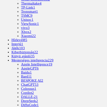
Thermaltake
4
TP-Link
1
Tronsmart
1
TSMC
9
Unisoc
1
ViewSonic
1
vivo
3
Xbox
2
Xiaomi
22
Hírlevél
85
Interjú
1
Játék
103
Kiberbiztonság
22
Kütyü ajánló
35
Mesterséges inteligencia
229
Apple Intelligence
19
AppleGPT
6
Baidu
1
Bard
11
BESPOKE AI
2
ChatGPT
53
Colossus
1
Copilot
2
DALLE-2
1
DeepSeek
2
DiffuCode
1