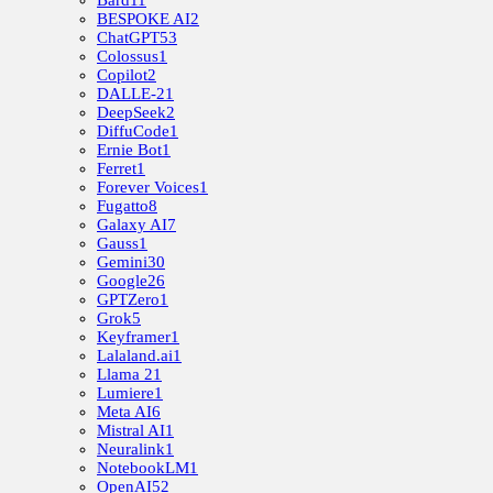
Bard
11
BESPOKE AI
2
ChatGPT
53
Colossus
1
Copilot
2
DALLE-2
1
DeepSeek
2
DiffuCode
1
Ernie Bot
1
Ferret
1
Forever Voices
1
Fugatto
8
Galaxy AI
7
Gauss
1
Gemini
30
Google
26
GPTZero
1
Grok
5
Keyframer
1
Lalaland.ai
1
Llama 2
1
Lumiere
1
Meta AI
6
Mistral AI
1
Neuralink
1
NotebookLM
1
OpenAI
52