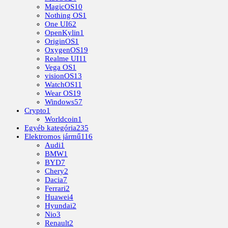
MagicOS
10
Nothing OS
1
One UI
62
OpenKylin
1
OriginOS
1
OxygenOS
19
Realme UI
11
Vega OS
1
visionOS
13
WatchOS
11
Wear OS
19
Windows
57
Crypto
1
Worldcoin
1
Egyéb kategória
235
Elektromos jármű
116
Audi
1
BMW
1
BYD
7
Chery
2
Dacia
7
Ferrari
2
Huawei
4
Hyundai
2
Nio
3
Renault
2