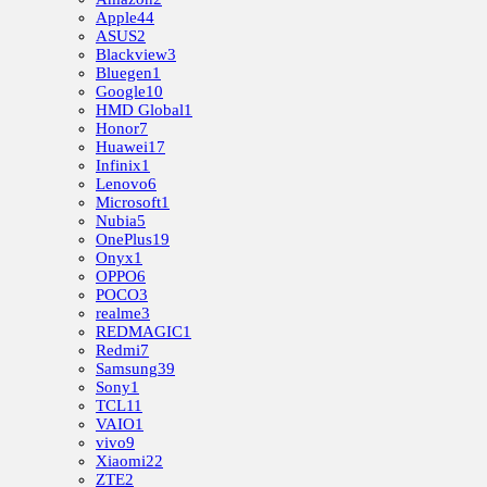
Apple
44
ASUS
2
Blackview
3
Bluegen
1
Google
10
HMD Global
1
Honor
7
Huawei
17
Infinix
1
Lenovo
6
Microsoft
1
Nubia
5
OnePlus
19
Onyx
1
OPPO
6
POCO
3
realme
3
REDMAGIC
1
Redmi
7
Samsung
39
Sony
1
TCL
11
VAIO
1
vivo
9
Xiaomi
22
ZTE
2