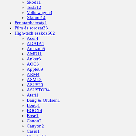
Skoda
1
Tesla
12
Volkswagen
3
Xiaomi
14
Fenntarthatóság
1
Film és sorozat
33
High-tech eszköz
662
Acer
4
ADATA
1
Amazon
5
AMD
11
Anker
3
AOC
3
Apple
89
ARM
4
ASML
2
ASUS
20
ASUSTOR
4
Atari
1
Bang & Olufsen
1
BenQ
1
BOOX
4
Bose
1
Canon
2
Canyon
2
Casio
1