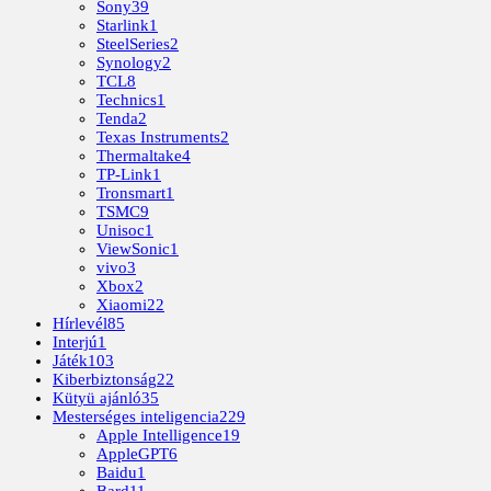
Sony
39
Starlink
1
SteelSeries
2
Synology
2
TCL
8
Technics
1
Tenda
2
Texas Instruments
2
Thermaltake
4
TP-Link
1
Tronsmart
1
TSMC
9
Unisoc
1
ViewSonic
1
vivo
3
Xbox
2
Xiaomi
22
Hírlevél
85
Interjú
1
Játék
103
Kiberbiztonság
22
Kütyü ajánló
35
Mesterséges inteligencia
229
Apple Intelligence
19
AppleGPT
6
Baidu
1