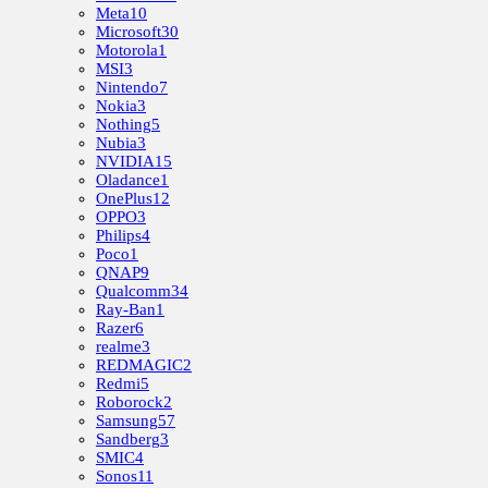
Meta
10
Microsoft
30
Motorola
1
MSI
3
Nintendo
7
Nokia
3
Nothing
5
Nubia
3
NVIDIA
15
Oladance
1
OnePlus
12
OPPO
3
Philips
4
Poco
1
QNAP
9
Qualcomm
34
Ray-Ban
1
Razer
6
realme
3
REDMAGIC
2
Redmi
5
Roborock
2
Samsung
57
Sandberg
3
SMIC
4
Sonos
11