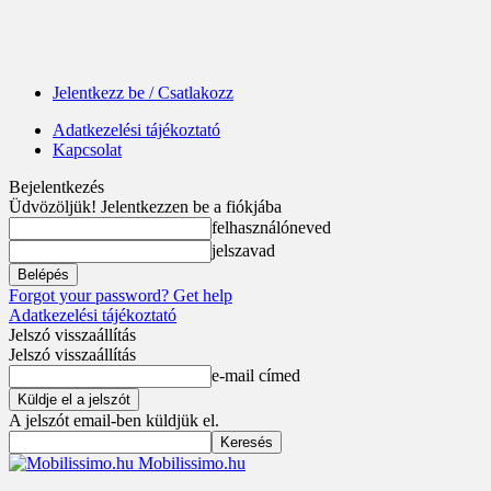
Jelentkezz be / Csatlakozz
Adatkezelési tájékoztató
Kapcsolat
Bejelentkezés
Üdvözöljük! Jelentkezzen be a fiókjába
felhasználóneved
jelszavad
Forgot your password? Get help
Adatkezelési tájékoztató
Jelszó visszaállítás
Jelszó visszaállítás
e-mail címed
A jelszót email-ben küldjük el.
Mobilissimo.hu