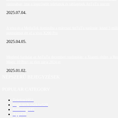
júniusában; íme a legerősebb telefonok és táblagépek AnTuTu szerint
2025.07.04.
A vivo és a MediaTek dominálta a márciusi AnTuTu toplistát; közel 3 mill
pontszámot ért el a vivo X200 Pro
2025.04.05.
Meglepő fordulat az AnTuTu decemberi toplistáján: a Xiaomi eltűnt, a Re
Magic 10 Pro+ az élen zárja 2024-et
2025.01.02.
NÉPSZERŰ BEJEGYZÉSEK
POPULAR CATEGORY
Telefon
1951
High-tech eszköz
529
Samsung
445
App
428