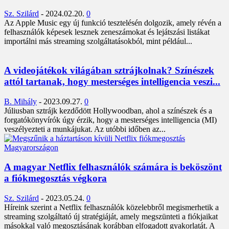
Sz. Szilárd
-
2024.02.20.
0
Az Apple Music egy új funkció tesztelésén dolgozik, amely révén a
felhasználók képesek lesznek zeneszámokat és lejátszási listákat
importálni más streaming szolgáltatásokból, mint például...
A videojátékok világában sztrájkolnak? Színészek
attól tartanak, hogy mesterséges intelligencia veszi...
B. Mihály
-
2023.09.27.
0
Júliusban sztrájk kezdődött Hollywoodban, ahol a színészek és a
forgatókönyvírók úgy érzik, hogy a mesterséges intelligencia (MI)
veszélyezteti a munkájukat. Az utóbbi időben az...
A magyar Netflix felhasználók számára is beköszönt
a fiókmegosztás végkora
Sz. Szilárd
-
2023.05.24.
0
Híreink szerint a Netflix felhasználók közelebbről megismerhetik a
streaming szolgáltató új stratégiáját, amely megszünteti a fiókjaikat
másokkal való megosztásának korábban elfogadott gyakorlatát. A