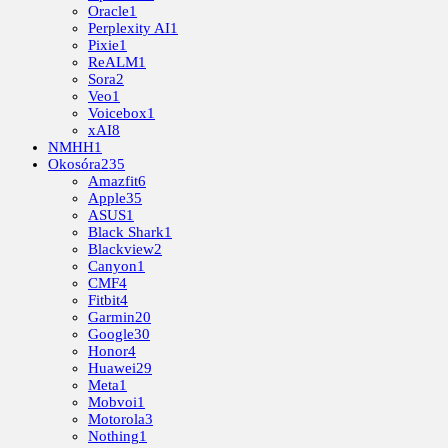
Oracle
1
Perplexity AI
1
Pixie
1
ReALM
1
Sora
2
Veo
1
Voicebox
1
xAI
8
NMHH
1
Okosóra
235
Amazfit
6
Apple
35
ASUS
1
Black Shark
1
Blackview
2
Canyon
1
CMF
4
Fitbit
4
Garmin
20
Google
30
Honor
4
Huawei
29
Meta
1
Mobvoi
1
Motorola
3
Nothing
1