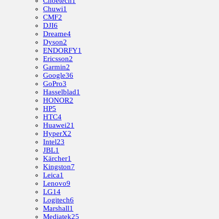
Choetech
1
Chuwi
1
CMF
2
DJI
6
Dreame
4
Dyson
2
ENDORFY
1
Ericsson
2
Garmin
2
Google
36
GoPro
3
Hasselblad
1
HONOR
2
HP
5
HTC
4
Huawei
21
HyperX
2
Intel
23
JBL
1
Kärcher
1
Kingston
7
Leica
1
Lenovo
9
LG
14
Logitech
6
Marshall
1
Mediatek
25