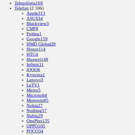
Tehnológia
169
Telefon
(2 106)
Apple
313
ASUS
34
Blackview
3
CMF
8
Fujitsu
1
Google
159
HMD Global
20
Honor
114
HTC
4
Huawei
148
Infinix
11
iQOO
6
Kyocera
1
Lenovo
3
LeTV
1
Meizu
5
Microsoft
4
Motorola
85
Nokia
27
Nothing
57
Nubia
29
OnePlus
135
OPPO
105
POCO
34