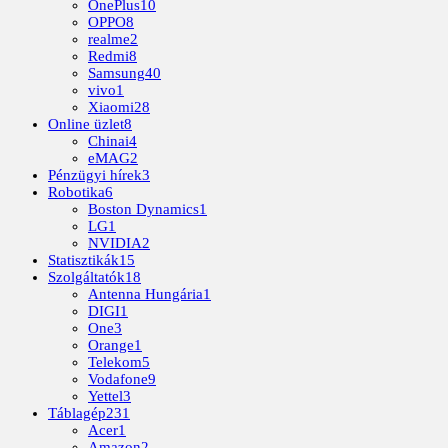
OnePlus
10
OPPO
8
realme
2
Redmi
8
Samsung
40
vivo
1
Xiaomi
28
Online üzlet
8
Chinai
4
eMAG
2
Pénzügyi hírek
3
Robotika
6
Boston Dynamics
1
LG
1
NVIDIA
2
Statisztikák
15
Szolgáltatók
18
Antenna Hungária
1
DIGI
1
One
3
Orange
1
Telekom
5
Vodafone
9
Yettel
3
Táblagép
231
Acer
1
Amazon
2