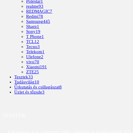
Polestar
1
realme
93
REDMAGIC
7
Redmi
78
Samsung
445
Sharp
1
Sony
19
T Phone
1
TCL
12
Tecno
3
Telekom
1
Ulefone
2
vivo
70
Xiaomi
191
ZTE
25
Tesztek
33
Tudásvilág
10
Űrkutatás és csillagászat
8
Üzlet és tőzsde
3
TESZTEK
A Snapdragon 8 és a Dimensity 9400+ dominálja az Android világát 2025