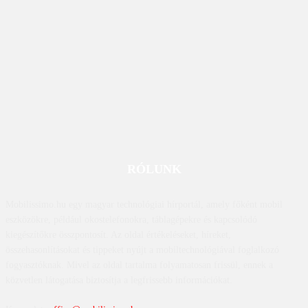
RÓLUNK
Mobilissimo.hu egy magyar technológiai hírportál, amely főként mobil
eszközökre, például okostelefonokra, táblagépekre és kapcsolódó
kiegészítőkre összpontosít. Az oldal értékeléseket, híreket,
összehasonlításokat és tippeket nyújt a mobiltechnológiával foglalkozó
fogyasztóknak. Mivel az oldal tartalma folyamatosan frissül, ennek a
közvetlen látogatása biztosítja a legfrissebb információkat.