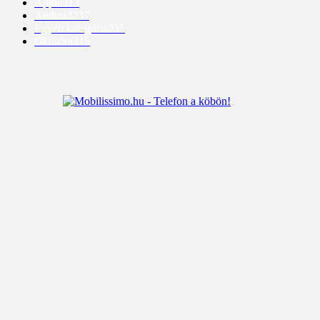
Apple
313
Android
237
Egyéb kategória
235
Okosóra
215