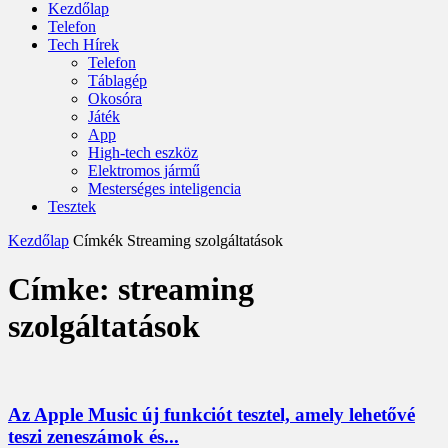
Kezdőlap
Telefon
Tech Hírek
Telefon
Táblagép
Okosóra
Játék
App
High-tech eszköz
Elektromos jármű
Mesterséges inteligencia
Tesztek
Kezdőlap
Címkék
Streaming szolgáltatások
Címke: streaming
szolgáltatások
Az Apple Music új funkciót tesztel, amely lehetővé
teszi zeneszámok és...