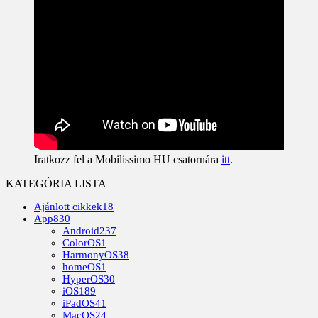
Iratkozz fel a Mobilissimo HU csatornára
itt
.
KATEGÓRIA LISTA
Ajánlott cikkek
18
App
830
Android
237
ColorOS
1
HarmonyOS
38
homeOS
1
HyperOS
30
iOS
189
iPadOS
41
MacOS
24