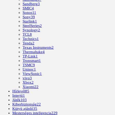
Sandberg
3
SMIC
4
Sonos
11
Sony
39
Starlink
1
SteelSeries
2
Synology
2
TCL
8
Technics
1
Tenda
2
Texas Instruments
2
Thermaltake
4
TP-Link
1
Tronsmart
1
TSMC
9
Unisoc
1
ViewSonic
1
vivo
3
Xbox
2
Xiaomi
22
Hírlevél
85
Interjú
1
Játék
103
Kiberbiztonság
22
Kütyü ajánló
35
Mesterséges inteligencia
229