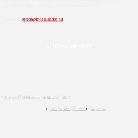
közvetlen látogatása biztosítja a legfrissebb információkat.
Kapcsolat:
office@mobilissimo.hu
KÖVESS MINKET
Copyright © Mobilissimo Group 2006 - 2026
Adatkezelési tájékoztató
Kapcsolat