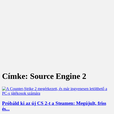
Címke: Source Engine 2
Próbáld ki az új CS 2-t a Steamen: Megújult, friss
és...