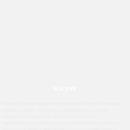
RÓLUNK
Mobilissimo.hu egy magyar technológiai hírportál, amely főként mobil
eszközökre, például okostelefonokra, táblagépekre és kapcsolódó
kiegészítőkre összpontosít. Az oldal értékeléseket, híreket,
összehasonlításokat és tippeket nyújt a mobiltechnológiával foglalkozó
fogyasztóknak. Mivel az oldal tartalma folyamatosan frissül, ennek a