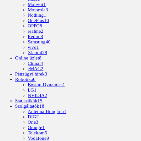
Mobvoi
1
Motorola
3
Nothing
1
OnePlus
10
OPPO
8
realme
2
Redmi
8
Samsung
40
vivo
1
Xiaomi
28
Online üzlet
8
Chinai
4
eMAG
2
Pénzügyi hírek
3
Robotika
6
Boston Dynamics
1
LG
1
NVIDIA
2
Statisztikák
15
Szolgáltatók
18
Antenna Hungária
1
DIGI
1
One
3
Orange
1
Telekom
5
Vodafone
9