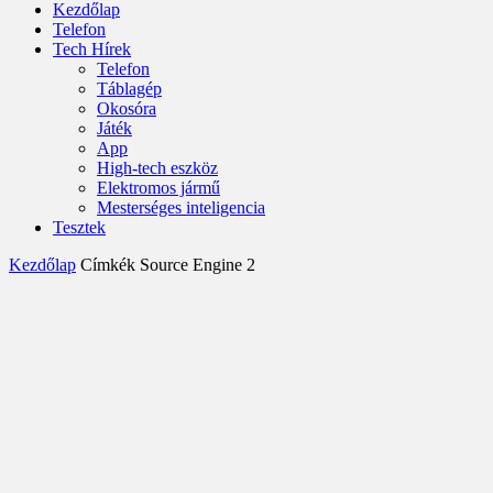
Kezdőlap
Telefon
Tech Hírek
Telefon
Táblagép
Okosóra
Játék
App
High-tech eszköz
Elektromos jármű
Mesterséges inteligencia
Tesztek
Kezdőlap
Címkék
Source Engine 2