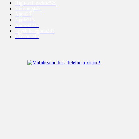
High-tech eszköz
529
Samsung
445
App
428
Apple
313
Android
237
Egyéb kategória
235
Okosóra
215