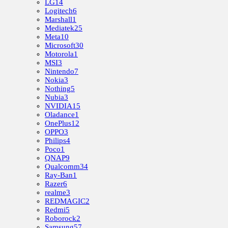
LG
14
Logitech
6
Marshall
1
Mediatek
25
Meta
10
Microsoft
30
Motorola
1
MSI
3
Nintendo
7
Nokia
3
Nothing
5
Nubia
3
NVIDIA
15
Oladance
1
OnePlus
12
OPPO
3
Philips
4
Poco
1
QNAP
9
Qualcomm
34
Ray-Ban
1
Razer
6
realme
3
REDMAGIC
2
Redmi
5
Roborock
2
Samsung
57