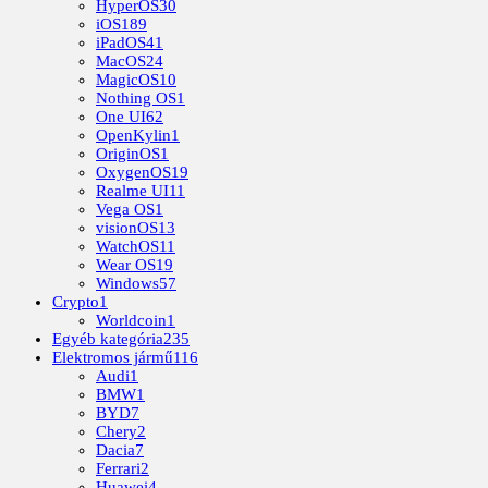
HyperOS
30
iOS
189
iPadOS
41
MacOS
24
MagicOS
10
Nothing OS
1
One UI
62
OpenKylin
1
OriginOS
1
OxygenOS
19
Realme UI
11
Vega OS
1
visionOS
13
WatchOS
11
Wear OS
19
Windows
57
Crypto
1
Worldcoin
1
Egyéb kategória
235
Elektromos jármű
116
Audi
1
BMW
1
BYD
7
Chery
2
Dacia
7
Ferrari
2
Huawei
4