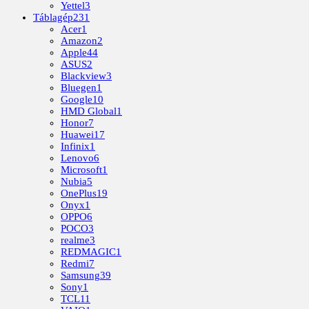
Yettel
3
Táblagép
231
Acer
1
Amazon
2
Apple
44
ASUS
2
Blackview
3
Bluegen
1
Google
10
HMD Global
1
Honor
7
Huawei
17
Infinix
1
Lenovo
6
Microsoft
1
Nubia
5
OnePlus
19
Onyx
1
OPPO
6
POCO
3
realme
3
REDMAGIC
1
Redmi
7
Samsung
39
Sony
1
TCL
11