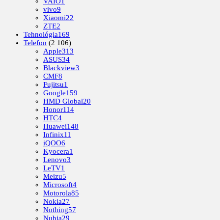
VAIO
1
vivo
9
Xiaomi
22
ZTE
2
Tehnológia
169
Telefon
(2 106)
Apple
313
ASUS
34
Blackview
3
CMF
8
Fujitsu
1
Google
159
HMD Global
20
Honor
114
HTC
4
Huawei
148
Infinix
11
iQOO
6
Kyocera
1
Lenovo
3
LeTV
1
Meizu
5
Microsoft
4
Motorola
85
Nokia
27
Nothing
57
Nubia
29