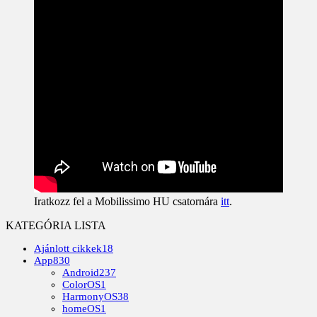
Iratkozz fel a Mobilissimo HU csatornára
itt
.
KATEGÓRIA LISTA
Ajánlott cikkek
18
App
830
Android
237
ColorOS
1
HarmonyOS
38
homeOS
1