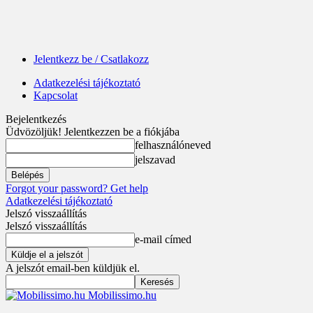
Jelentkezz be / Csatlakozz
Adatkezelési tájékoztató
Kapcsolat
Bejelentkezés
Üdvözöljük! Jelentkezzen be a fiókjába
felhasználóneved
jelszavad
Forgot your password? Get help
Adatkezelési tájékoztató
Jelszó visszaállítás
Jelszó visszaállítás
e-mail címed
A jelszót email-ben küldjük el.
Mobilissimo.hu