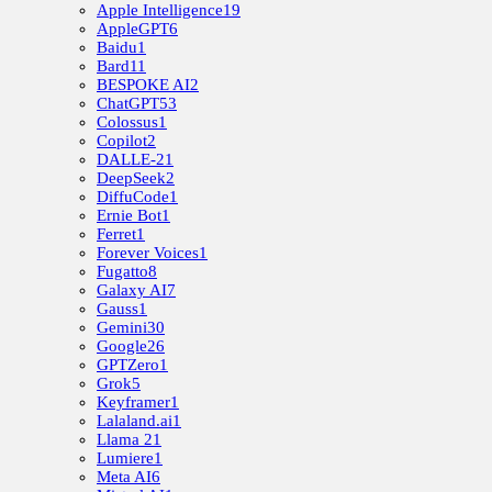
Apple Intelligence
19
AppleGPT
6
Baidu
1
Bard
11
BESPOKE AI
2
ChatGPT
53
Colossus
1
Copilot
2
DALLE-2
1
DeepSeek
2
DiffuCode
1
Ernie Bot
1
Ferret
1
Forever Voices
1
Fugatto
8
Galaxy AI
7
Gauss
1
Gemini
30
Google
26
GPTZero
1
Grok
5
Keyframer
1
Lalaland.ai
1
Llama 2
1
Lumiere
1
Meta AI
6