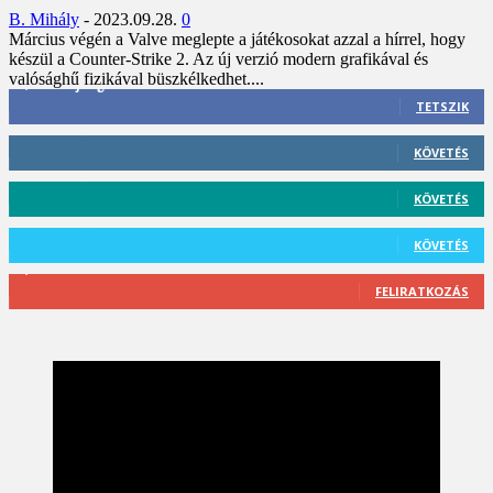
B. Mihály
-
2023.09.28.
0
Március végén a Valve meglepte a játékosokat azzal a hírrel, hogy
készül a Counter-Strike 2. Az új verzió modern grafikával és
valósághű fizikával büszkélkedhet....
3,452
Rajongók
TETSZIK
412
Követő
KÖVETÉS
59
Követő
KÖVETÉS
101
Követő
KÖVETÉS
2,589
Feliratkozó
FELIRATKOZÁS