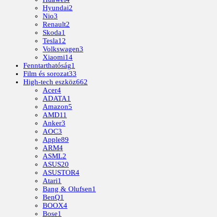
Hyundai
2
Nio
3
Renault
2
Skoda
1
Tesla
12
Volkswagen
3
Xiaomi
14
Fenntarthatóság
1
Film és sorozat
33
High-tech eszköz
662
Acer
4
ADATA
1
Amazon
5
AMD
11
Anker
3
AOC
3
Apple
89
ARM
4
ASML
2
ASUS
20
ASUSTOR
4
Atari
1
Bang & Olufsen
1
BenQ
1
BOOX
4
Bose
1