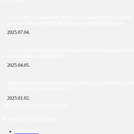
TESZTEK
A Snapdragon 8 és a Dimensity 9400+ dominálja az Android világát 2025
júniusában; íme a legerősebb telefonok és táblagépek AnTuTu szerint
2025.07.04.
A vivo és a MediaTek dominálta a márciusi AnTuTu toplistát; közel 3 mill
pontszámot ért el a vivo X200 Pro
2025.04.05.
Meglepő fordulat az AnTuTu decemberi toplistáján: a Xiaomi eltűnt, a Re
Magic 10 Pro+ az élen zárja 2024-et
2025.01.02.
NÉPSZERŰ BEJEGYZÉSEK
POPULAR CATEGORY
Telefon
1951