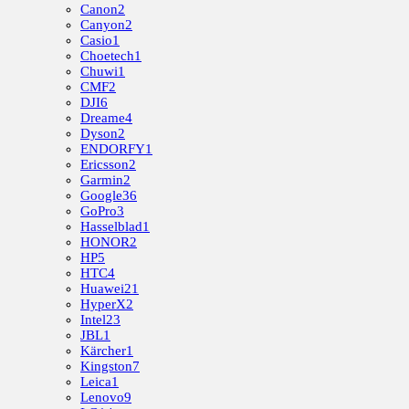
Canon
2
Canyon
2
Casio
1
Choetech
1
Chuwi
1
CMF
2
DJI
6
Dreame
4
Dyson
2
ENDORFY
1
Ericsson
2
Garmin
2
Google
36
GoPro
3
Hasselblad
1
HONOR
2
HP
5
HTC
4
Huawei
21
HyperX
2
Intel
23
JBL
1
Kärcher
1
Kingston
7
Leica
1
Lenovo
9