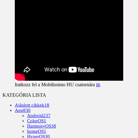
Iratkozz fel a Mobilissimo HU csatornára
itt
.
KATEGÓRIA LISTA
Ajánlott cikkek
18
App
830
Android
237
ColorOS
1
HarmonyOS
38
homeOS
1
HyperOS
30