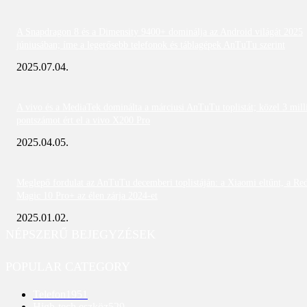
A Snapdragon 8 és a Dimensity 9400+ dominálja az Android világát 2025
júniusában; íme a legerősebb telefonok és táblagépek AnTuTu szerint
2025.07.04.
A vivo és a MediaTek dominálta a márciusi AnTuTu toplistát; közel 3 mill
pontszámot ért el a vivo X200 Pro
2025.04.05.
Meglepő fordulat az AnTuTu decemberi toplistáján: a Xiaomi eltűnt, a Re
Magic 10 Pro+ az élen zárja 2024-et
2025.01.02.
NÉPSZERŰ BEJEGYZÉSEK
POPULAR CATEGORY
Telefon
1951
High-tech eszköz
529