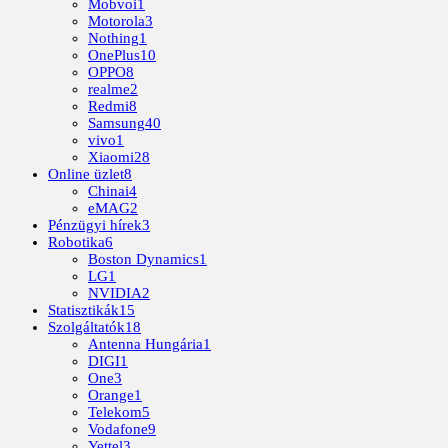
Mobvoi
1
Motorola
3
Nothing
1
OnePlus
10
OPPO
8
realme
2
Redmi
8
Samsung
40
vivo
1
Xiaomi
28
Online üzlet
8
Chinai
4
eMAG
2
Pénzügyi hírek
3
Robotika
6
Boston Dynamics
1
LG
1
NVIDIA
2
Statisztikák
15
Szolgáltatók
18
Antenna Hungária
1
DIGI
1
One
3
Orange
1
Telekom
5
Vodafone
9
Yettel
3