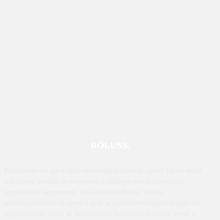
RÓLUNK
Mobilissimo.hu egy magyar technológiai hírportál, amely főként mobil
eszközökre, például okostelefonokra, táblagépekre és kapcsolódó
kiegészítőkre összpontosít. Az oldal értékeléseket, híreket,
összehasonlításokat és tippeket nyújt a mobiltechnológiával foglalkozó
fogyasztóknak. Mivel az oldal tartalma folyamatosan frissül, ennek a