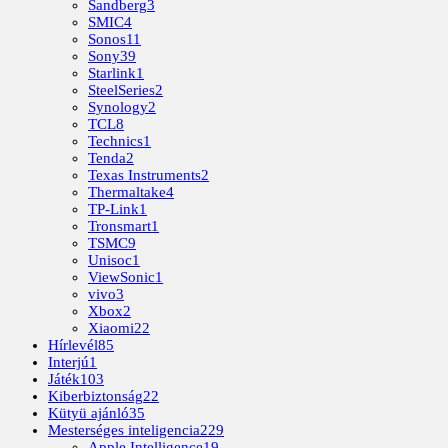
Sandberg
3
SMIC
4
Sonos
11
Sony
39
Starlink
1
SteelSeries
2
Synology
2
TCL
8
Technics
1
Tenda
2
Texas Instruments
2
Thermaltake
4
TP-Link
1
Tronsmart
1
TSMC
9
Unisoc
1
ViewSonic
1
vivo
3
Xbox
2
Xiaomi
22
Hírlevél
85
Interjú
1
Játék
103
Kiberbiztonság
22
Kütyü ajánló
35
Mesterséges inteligencia
229
Apple Intelligence
19