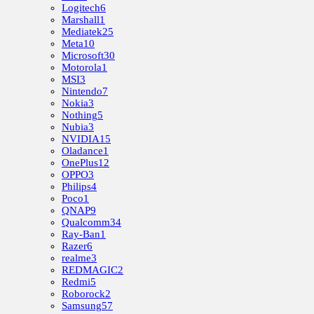
Logitech
6
Marshall
1
Mediatek
25
Meta
10
Microsoft
30
Motorola
1
MSI
3
Nintendo
7
Nokia
3
Nothing
5
Nubia
3
NVIDIA
15
Oladance
1
OnePlus
12
OPPO
3
Philips
4
Poco
1
QNAP
9
Qualcomm
34
Ray-Ban
1
Razer
6
realme
3
REDMAGIC
2
Redmi
5
Roborock
2
Samsung
57