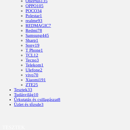
OnePlus
135
OPPO
105
POCO
34
Polestar
1
realme
93
REDMAGIC
7
Redmi
78
Samsung
445
Sharp
1
Sony
19
T Phone
1
TCL
12
Tecno
3
Telekom
1
Ulefone
2
vivo
70
Xiaomi
191
ZTE
25
Tesztek
33
Tudásvilág
10
Űrkutatás és csillagászat
8
Üzlet és tőzsde
3
TESZTEK