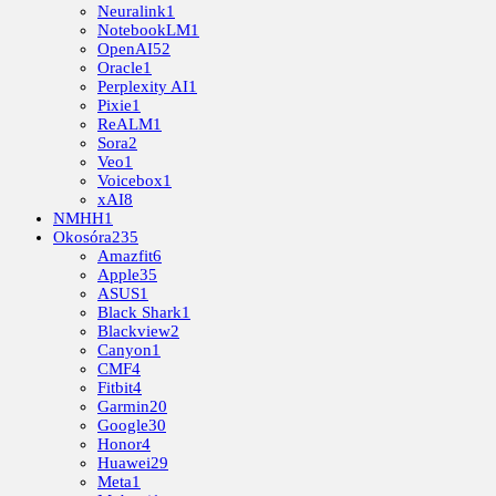
Neuralink
1
NotebookLM
1
OpenAI
52
Oracle
1
Perplexity AI
1
Pixie
1
ReALM
1
Sora
2
Veo
1
Voicebox
1
xAI
8
NMHH
1
Okosóra
235
Amazfit
6
Apple
35
ASUS
1
Black Shark
1
Blackview
2
Canyon
1
CMF
4
Fitbit
4
Garmin
20
Google
30
Honor
4
Huawei
29
Meta
1