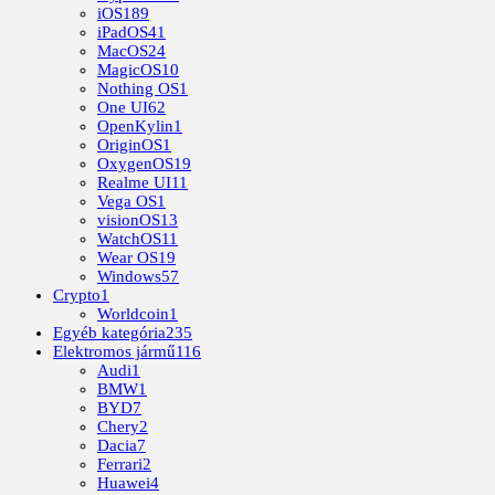
iOS
189
iPadOS
41
MacOS
24
MagicOS
10
Nothing OS
1
One UI
62
OpenKylin
1
OriginOS
1
OxygenOS
19
Realme UI
11
Vega OS
1
visionOS
13
WatchOS
11
Wear OS
19
Windows
57
Crypto
1
Worldcoin
1
Egyéb kategória
235
Elektromos jármű
116
Audi
1
BMW
1
BYD
7
Chery
2
Dacia
7
Ferrari
2
Huawei
4