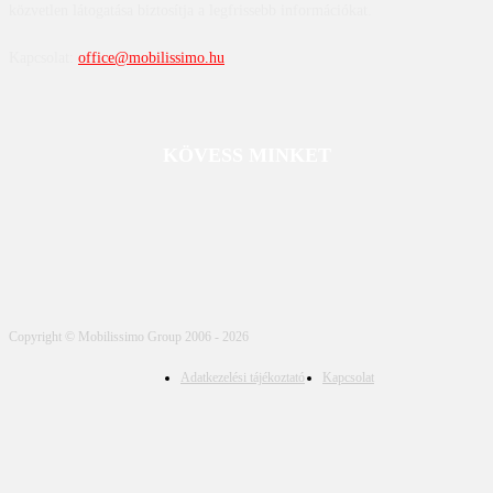
közvetlen látogatása biztosítja a legfrissebb információkat.
Kapcsolat:
office@mobilissimo.hu
KÖVESS MINKET
Copyright © Mobilissimo Group 2006 - 2026
Adatkezelési tájékoztató
Kapcsolat