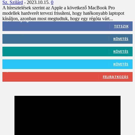
Sz. Szilárd
-
2023.10.15.
0
A híresztelések szerint az Apple a következő MacBook Pro
modellek hardverét tervezi frissíteni, hogy hatékonyabb laptopot
kínáljon, azonban most megtudtuk, hogy egy régóta várt...
3,452
Rajongók
TETSZIK
412
Követő
KÖVETÉS
59
Követő
KÖVETÉS
101
Követő
KÖVETÉS
2,589
Feliratkozó
FELIRATKOZÁS