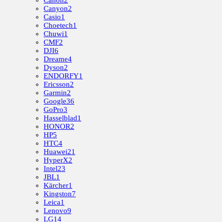
Canon
2
Canyon
2
Casio
1
Choetech
1
Chuwi
1
CMF
2
DJI
6
Dreame
4
Dyson
2
ENDORFY
1
Ericsson
2
Garmin
2
Google
36
GoPro
3
Hasselblad
1
HONOR
2
HP
5
HTC
4
Huawei
21
HyperX
2
Intel
23
JBL
1
Kärcher
1
Kingston
7
Leica
1
Lenovo
9
LG
14