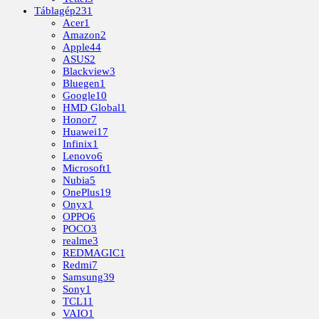
Táblagép
231
Acer
1
Amazon
2
Apple
44
ASUS
2
Blackview
3
Bluegen
1
Google
10
HMD Global
1
Honor
7
Huawei
17
Infinix
1
Lenovo
6
Microsoft
1
Nubia
5
OnePlus
19
Onyx
1
OPPO
6
POCO
3
realme
3
REDMAGIC
1
Redmi
7
Samsung
39
Sony
1
TCL
11
VAIO
1