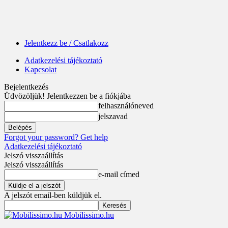
Jelentkezz be / Csatlakozz
Adatkezelési tájékoztató
Kapcsolat
Bejelentkezés
Üdvözöljük! Jelentkezzen be a fiókjába
felhasználóneved
jelszavad
Forgot your password? Get help
Adatkezelési tájékoztató
Jelszó visszaállítás
Jelszó visszaállítás
e-mail címed
A jelszót email-ben küldjük el.
Mobilissimo.hu