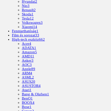
Hyundai
2
Nio
3
Renault
2
Skoda
1
Tesla
12
Volkswagen
3
Xiaomi
14
Fenntarthatóság
1
Film és sorozat
33
High-tech eszköz
662
Acer
4
ADATA
1
Amazon
5
AMD
11
Anker
3
AOC
3
Apple
89
ARM
4
ASML
2
ASUS
20
ASUSTOR
4
Atari
1
Bang & Olufsen
1
BenQ
1
BOOX
4
Bose
1