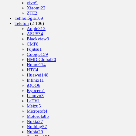
vivo
9
Xiaomi
22
ZTE
2
Tehnológia
169
Telefon
(2 106)
Apple
313
ASUS
34
Blackview
3
CMF
8
Fujitsu
1
Google
159
HMD Global
20
Honor
114
HTC
4
Huawei
148
Infinix
11
iQOO
6
Kyocera
1
Lenovo
3
LeTV
1
Meizu
5
Microsoft
4
Motorola
85
Nokia
27
Nothing
57
Nubia
29