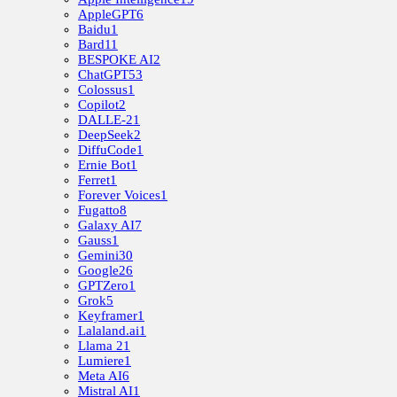
AppleGPT
6
Baidu
1
Bard
11
BESPOKE AI
2
ChatGPT
53
Colossus
1
Copilot
2
DALLE-2
1
DeepSeek
2
DiffuCode
1
Ernie Bot
1
Ferret
1
Forever Voices
1
Fugatto
8
Galaxy AI
7
Gauss
1
Gemini
30
Google
26
GPTZero
1
Grok
5
Keyframer
1
Lalaland.ai
1
Llama 2
1
Lumiere
1
Meta AI
6
Mistral AI
1