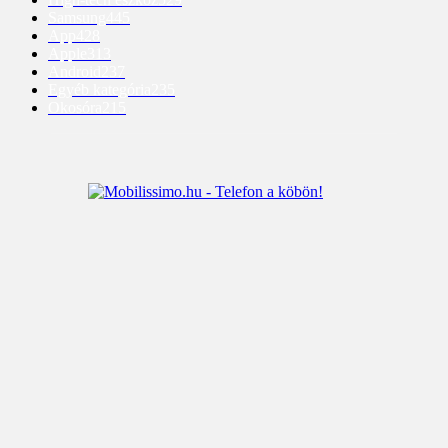
Samsung
445
App
428
Apple
313
Android
237
Egyéb kategória
235
Okosóra
215