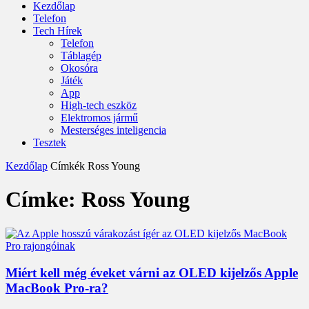
Kezdőlap
Telefon
Tech Hírek
Telefon
Táblagép
Okosóra
Játék
App
High-tech eszköz
Elektromos jármű
Mesterséges inteligencia
Tesztek
Kezdőlap
Címkék
Ross Young
Címke: Ross Young
Miért kell még éveket várni az OLED kijelzős Apple
MacBook Pro-ra?