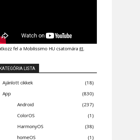
atkozz fel a Mobilissimo HU csatornára
itt
.
KATEGÓRIA LISTA
Ajánlott cikkek
18
App
830
Android
237
ColorOS
1
HarmonyOS
38
homeOS
1