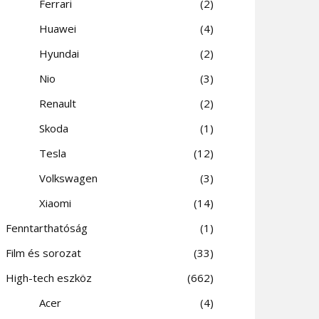
Ferrari
2
Huawei
4
Hyundai
2
Nio
3
Renault
2
Skoda
1
Tesla
12
Volkswagen
3
Xiaomi
14
Fenntarthatóság
1
Film és sorozat
33
High-tech eszköz
662
Acer
4