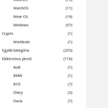
WatchOS
11
Wear OS
19
Windows
57
Crypto
1
Worldcoin
1
Egyéb kategória
235
Elektromos jármű
116
Audi
1
BMW
1
BYD
7
Chery
2
Dacia
7