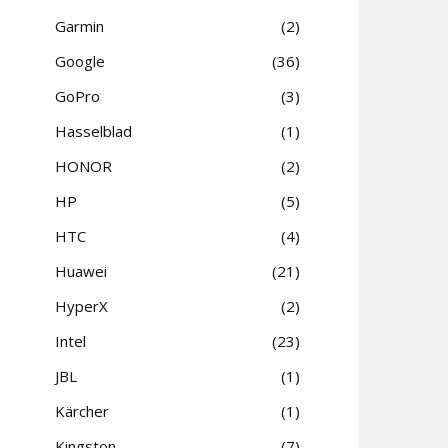
Garmin
2
Google
36
GoPro
3
Hasselblad
1
HONOR
2
HP
5
HTC
4
Huawei
21
HyperX
2
Intel
23
JBL
1
Kärcher
1
Kingston
7