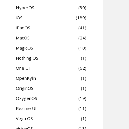
HyperOS
30
iOS
189
iPadOS
41
MacOS
24
MagicOS
10
Nothing OS
1
One UI
62
OpenKylin
1
OriginOS
1
OxygenOS
19
Realme UI
11
Vega OS
1
visionOS
13