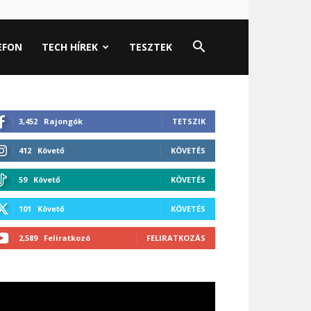
EFON
TECH HÍREK
TESZTEK
3,452
Rajongók
TETSZIK
412
Követő
KÖVETÉS
59
Követő
KÖVETÉS
101
Követő
KÖVETÉS
2,589
Feliratkozó
FELIRATKOZÁS