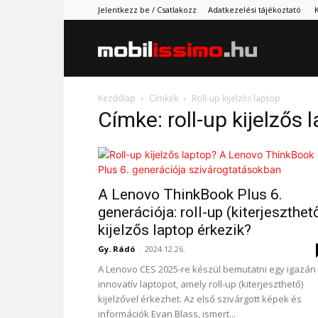
Jelentkezz be / Csatlakozz
Adatkezelési tájékoztató
Mobilissimo.
Kezdőlap
Címkék
Roll-up kijelzős laptop
Címke: roll-up kijelzős 
A Lenovo ThinkBook Plus 6.
generációja: roll-up (kiterjeszthet
kijelzős laptop érkezik?
Gy. Rádó
-
2024.12.26.
A Lenovo CES 2025-re készül bemutatni egy igazán
innovatív laptopot, amely roll-up (kiterjeszthető)
kijelzővel érkezhet. Az első szivárgott képek és
információk Evan Blass, ismert...