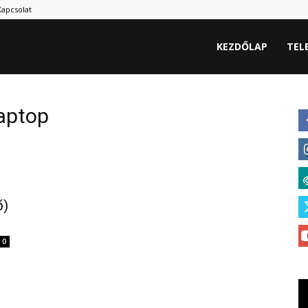
Kapcsolat
hu
KEZDŐLAP
TEL
laptop
ő)
0