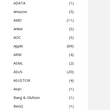
ADATA
1
Amazon
5
AMD
11
Anker
3
AOC
3
Apple
89
ARM
4
ASML
2
ASUS
20
ASUSTOR
4
Atari
1
Bang & Olufsen
1
BenQ
1