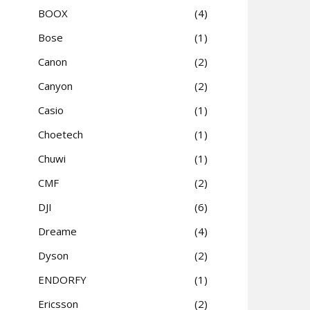
BOOX
4
Bose
1
Canon
2
Canyon
2
Casio
1
Choetech
1
Chuwi
1
CMF
2
DJI
6
Dreame
4
Dyson
2
ENDORFY
1
Ericsson
2