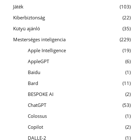
Játék
103
Kiberbiztonság
22
Kütyü ajánló
35
Mesterséges inteligencia
229
Apple Intelligence
19
AppleGPT
6
Baidu
1
Bard
11
BESPOKE AI
2
ChatGPT
53
Colossus
1
Copilot
2
DALLE-2
1