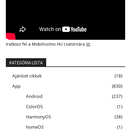
Iratkozz fel a Mobilissimo HU csatornára
itt
.
KATEGÓRIA LISTA
Ajánlott cikkek
18
App
830
Android
237
ColorOS
1
HarmonyOS
38
homeOS
1