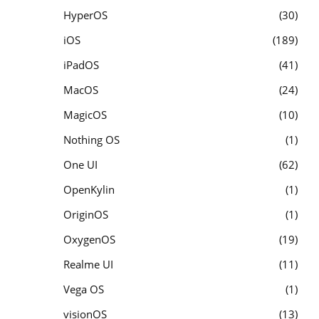
HyperOS
30
iOS
189
iPadOS
41
MacOS
24
MagicOS
10
Nothing OS
1
One UI
62
OpenKylin
1
OriginOS
1
OxygenOS
19
Realme UI
11
Vega OS
1
visionOS
13