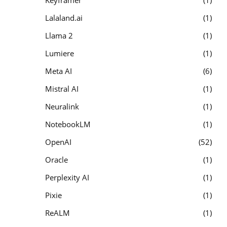
Keyframer
1
Lalaland.ai
1
Llama 2
1
Lumiere
1
Meta AI
6
Mistral AI
1
Neuralink
1
NotebookLM
1
OpenAI
52
Oracle
1
Perplexity AI
1
Pixie
1
ReALM
1