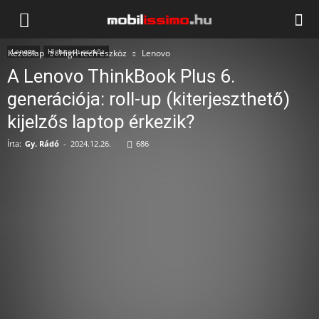
Mobilissimo.hu
Lenovo
High-tech eszköz
Kezdőlap
High-tech eszköz
Lenovo
A Lenovo ThinkBook Plus 6.
generációja: roll-up (kiterjeszthető)
kijelzős laptop érkezik?
Írta:
Gy. Rádó
-
2024.12.26.
686