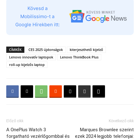
Kövesd a
Mobilissimo-t a
Google Hírekben itt:
CÍMKÉK
CES 2025 újdonságok
kiterjeszthető kijelző
Lenovo innovatív laptopok
Lenovo ThinkBook Plus
roll-up kijelzős laptop
Előző cikk
Következő cikk
A OnePlus Watch 3
Marques Brownlee szerint
forgatható vezérlőgombbal és
ezek 2024 legjobb telefonjai: