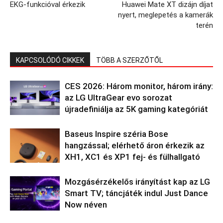
EKG-funkcióval érkezik
Huawei Mate XT dizájn díjat
nyert, meglepetés a kamerák
terén
KAPCSOLÓDÓ CIKKEK
TÖBB A SZERZŐTŐL
CES 2026: Három monitor, három irány:
az LG UltraGear evo sorozat
újradefiniálja az 5K gaming kategóriát
Baseus Inspire széria Bose
hangzással; elérhető áron érkezik az
XH1, XC1 és XP1 fej- és fülhallgató
Mozgásérzékelős irányítást kap az LG
Smart TV; táncjáték indul Just Dance
Now néven