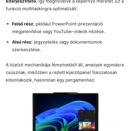
kiterjeszthető
, így megnövelve a képernyő méretét. Ez a
funkció multitaskingra optimalizált:
Felső rész
: például PowerPoint-prezentáció
megjelenítése vagy YouTube-videók nézése.
Alsó rész
: jegyzetelés vagy dokumentumok
szerkesztése.
A kijelző mechanikája
fémsínekből
áll, amelyek egymásra
csúsznak, miközben a rejtett kijelzőpanel fokozatosan
kibontakozik, hasonlóan egy pergamenhez.