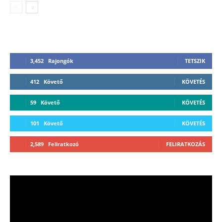
3,452
Rajongók
TETSZIK
412
Követő
KÖVETÉS
59
Követő
KÖVETÉS
101
Követő
KÖVETÉS
2,589
Feliratkozó
FELIRATKOZÁS