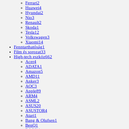
Ferrari
2
Huawei
4
Hyundai
2
Nio
3
Renault
2
Skoda
1
Tesla
12
Volkswagen
3
Xiaomi
14
Fenntarthatóság
1
Film és sorozat
33
High-tech eszköz
662
Acer
4
ADATA
1
Amazon
5
AMD
11
Anker
3
AOC
3
Apple
89
ARM
4
ASML
2
ASUS
20
ASUSTOR
4
Atari
1
Bang & Olufsen
1
BenQ
1