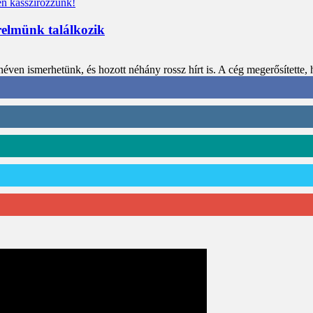
relmünk találkozik
en ismerhetünk, és hozott néhány rossz hírt is. A cég megerősítette, 