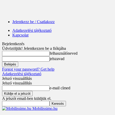
Jelentkezz be / Csatlakozz
Adatkezelési tájékoztató
Kapcsolat
Bejelentkezés
Üdvözöljük! Jelentkezzen be a fiókjába
felhasználóneved
jelszavad
Forgot your password? Get help
Adatkezelési tájékoztató
Jelszó visszaállítás
Jelszó visszaállítás
e-mail címed
A jelszót email-ben küldjük el.
Mobilissimo.hu