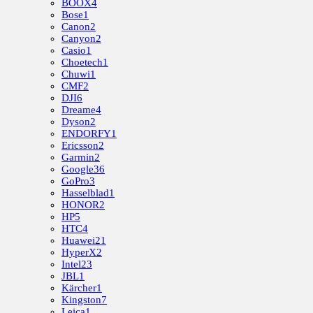
BOOX
4
Bose
1
Canon
2
Canyon
2
Casio
1
Choetech
1
Chuwi
1
CMF
2
DJI
6
Dreame
4
Dyson
2
ENDORFY
1
Ericsson
2
Garmin
2
Google
36
GoPro
3
Hasselblad
1
HONOR
2
HP
5
HTC
4
Huawei
21
HyperX
2
Intel
23
JBL
1
Kärcher
1
Kingston
7
Leica
1