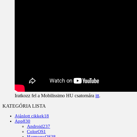
Iratkozz fel a Mobilissimo HU csatornára
itt
.
KATEGÓRIA LISTA
Ajánlott cikkek
18
App
830
Android
237
ColorOS
1
HarmonyOS
38