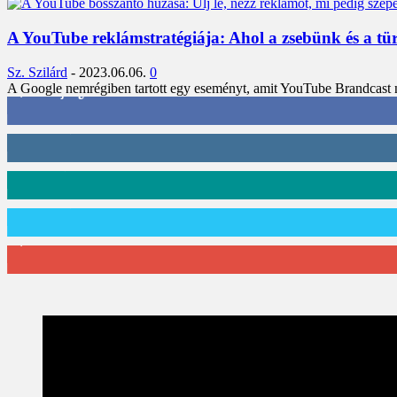
A YouTube reklámstratégiája: Ahol a zsebünk és a tü
Sz. Szilárd
-
2023.06.06.
0
A Google nemrégiben tartott egy eseményt, amit YouTube Brandcast név
3,452
Rajongók
412
Követő
59
Követő
101
Követő
2,589
Feliratkozó