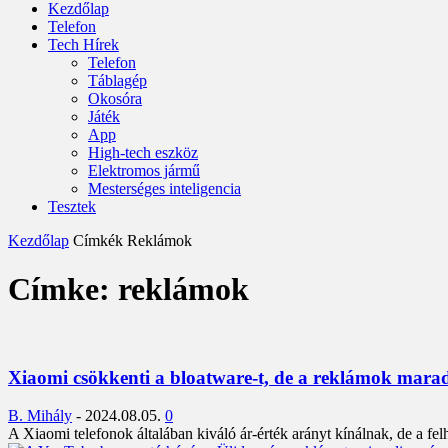
Kezdőlap
Telefon
Tech Hírek
Telefon
Táblagép
Okosóra
Játék
App
High-tech eszköz
Elektromos jármű
Mesterséges inteligencia
Tesztek
Kezdőlap
Címkék
Reklámok
Címke: reklámok
Xiaomi csökkenti a bloatware-t, de a reklámok mara
B. Mihály
-
2024.08.05.
0
A Xiaomi telefonok általában kiváló ár-érték arányt kínálnak, de a fel