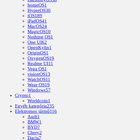
homeOS
1
HyperOS
30
iOS
189
iPadOS
41
MacOS
24
MagicOS
10
Nothing OS
1
One UI
62
OpenKylin
1
OriginOS
1
OxygenOS
19
Realme UI
11
Vega OS
1
visionOS
13
WatchOS
11
Wear OS
19
Windows
57
Crypto
1
Worldcoin
1
Egyéb kategória
235
Elektromos jármű
116
Audi
1
BMW
1
BYD
7
Chery
2
Dacia
7