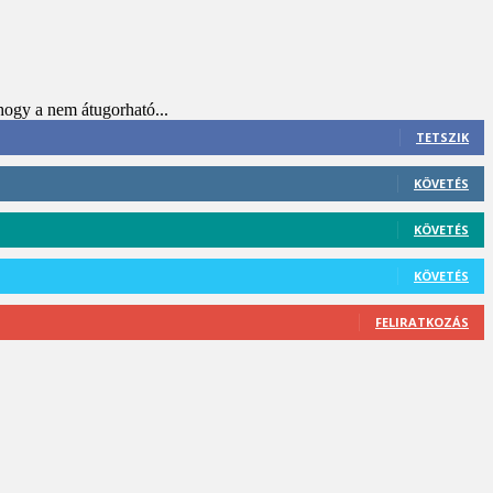
hogy a nem átugorható...
TETSZIK
KÖVETÉS
KÖVETÉS
KÖVETÉS
FELIRATKOZÁS