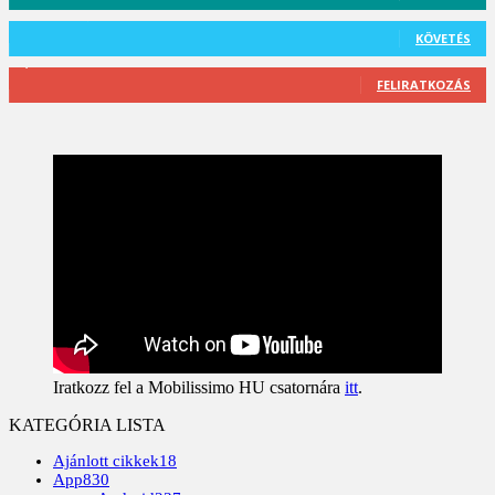
101
Követő
KÖVETÉS
2,589
Feliratkozó
FELIRATKOZÁS
Iratkozz fel a Mobilissimo HU csatornára
itt
.
KATEGÓRIA LISTA
Ajánlott cikkek
18
App
830