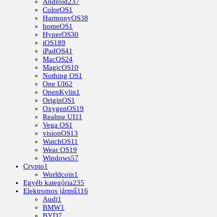
Android
237
ColorOS
1
HarmonyOS
38
homeOS
1
HyperOS
30
iOS
189
iPadOS
41
MacOS
24
MagicOS
10
Nothing OS
1
One UI
62
OpenKylin
1
OriginOS
1
OxygenOS
19
Realme UI
11
Vega OS
1
visionOS
13
WatchOS
11
Wear OS
19
Windows
57
Crypto
1
Worldcoin
1
Egyéb kategória
235
Elektromos jármű
116
Audi
1
BMW
1
BYD
7