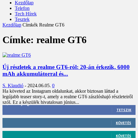
Kezdőlap
Telefon
Tech Hírek
Tesztek
Kezdőlap
Címkék
Realme GT6
Címke: realme GT6
Új részletek a realme GT6-ról: 20-án érkezik, 6000
mAh akkumulátorral és...
S. Klaudió
-
2024.06.05.
0
Ha követed az Instagram oldalunkat, akkor biztosan láttad a
legújabb teaser story-t, amely a realme GT6 zászlóshajó részleteiről
szól. Ez a készülék hivatalosan június...
3,452
Rajongók
TETSZIK
412
Követő
KÖVETÉS
59
Követő
KÖVETÉS