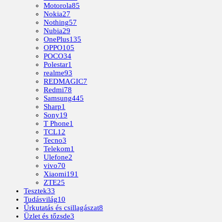
Motorola
85
Nokia
27
Nothing
57
Nubia
29
OnePlus
135
OPPO
105
POCO
34
Polestar
1
realme
93
REDMAGIC
7
Redmi
78
Samsung
445
Sharp
1
Sony
19
T Phone
1
TCL
12
Tecno
3
Telekom
1
Ulefone
2
vivo
70
Xiaomi
191
ZTE
25
Tesztek
33
Tudásvilág
10
Űrkutatás és csillagászat
8
Üzlet és tőzsde
3