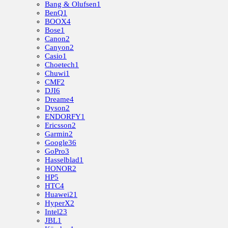
Bang & Olufsen
1
BenQ
1
BOOX
4
Bose
1
Canon
2
Canyon
2
Casio
1
Choetech
1
Chuwi
1
CMF
2
DJI
6
Dreame
4
Dyson
2
ENDORFY
1
Ericsson
2
Garmin
2
Google
36
GoPro
3
Hasselblad
1
HONOR
2
HP
5
HTC
4
Huawei
21
HyperX
2
Intel
23
JBL
1