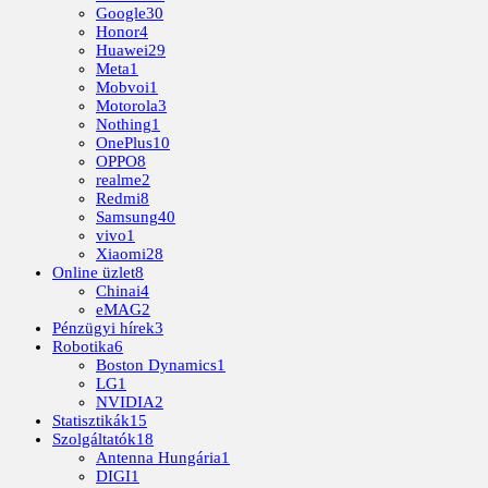
Google
30
Honor
4
Huawei
29
Meta
1
Mobvoi
1
Motorola
3
Nothing
1
OnePlus
10
OPPO
8
realme
2
Redmi
8
Samsung
40
vivo
1
Xiaomi
28
Online üzlet
8
Chinai
4
eMAG
2
Pénzügyi hírek
3
Robotika
6
Boston Dynamics
1
LG
1
NVIDIA
2
Statisztikák
15
Szolgáltatók
18
Antenna Hungária
1
DIGI
1