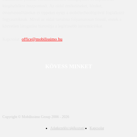
kiegészítőkre összpontosít. Az oldal értékeléseket, híreket,
összehasonlításokat és tippeket nyújt a mobiltechnológiával foglalkozó
fogyasztóknak. Mivel az oldal tartalma folyamatosan frissül, ennek a
közvetlen látogatása biztosítja a legfrissebb információkat.
Kapcsolat:
office@mobilissimo.hu
KÖVESS MINKET
Copyright © Mobilissimo Group 2006 - 2026
Adatkezelési tájékoztató
Kapcsolat