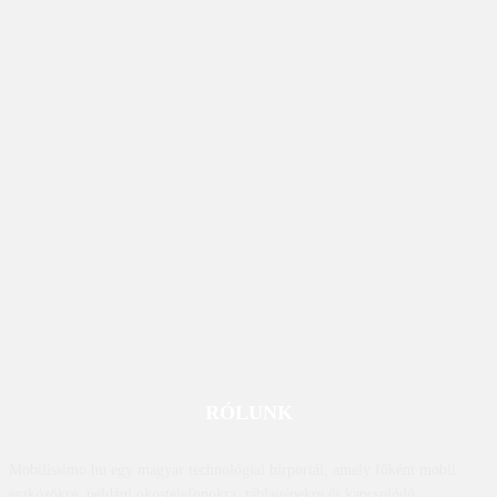
RÓLUNK
Mobilissimo.hu egy magyar technológiai hírportál, amely főként mobil
eszközökre, például okostelefonokra, táblagépekre és kapcsolódó