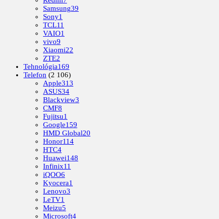
Redmi
7
Samsung
39
Sony
1
TCL
11
VAIO
1
vivo
9
Xiaomi
22
ZTE
2
Tehnológia
169
Telefon
(2 106)
Apple
313
ASUS
34
Blackview
3
CMF
8
Fujitsu
1
Google
159
HMD Global
20
Honor
114
HTC
4
Huawei
148
Infinix
11
iQOO
6
Kyocera
1
Lenovo
3
LeTV
1
Meizu
5
Microsoft
4