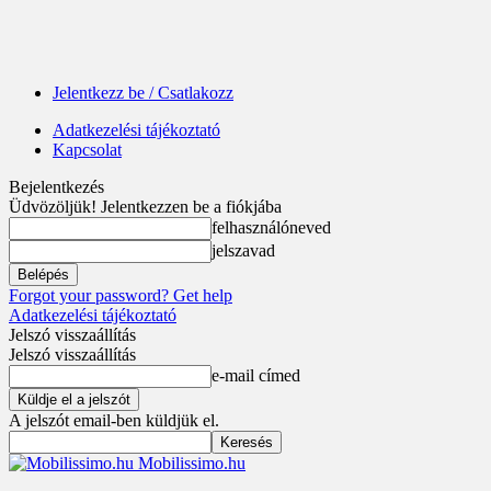
Jelentkezz be / Csatlakozz
Adatkezelési tájékoztató
Kapcsolat
Bejelentkezés
Üdvözöljük! Jelentkezzen be a fiókjába
felhasználóneved
jelszavad
Forgot your password? Get help
Adatkezelési tájékoztató
Jelszó visszaállítás
Jelszó visszaállítás
e-mail címed
A jelszót email-ben küldjük el.
Mobilissimo.hu