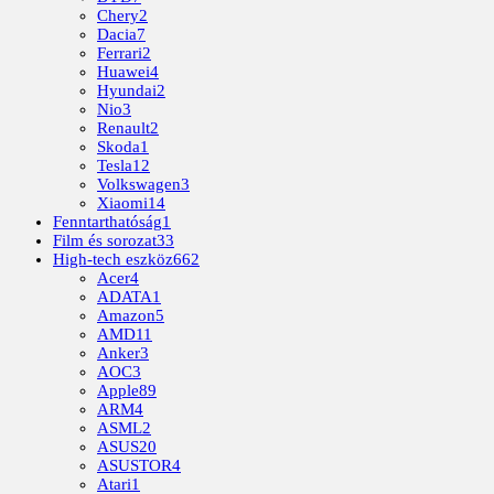
Chery
2
Dacia
7
Ferrari
2
Huawei
4
Hyundai
2
Nio
3
Renault
2
Skoda
1
Tesla
12
Volkswagen
3
Xiaomi
14
Fenntarthatóság
1
Film és sorozat
33
High-tech eszköz
662
Acer
4
ADATA
1
Amazon
5
AMD
11
Anker
3
AOC
3
Apple
89
ARM
4
ASML
2
ASUS
20
ASUSTOR
4
Atari
1