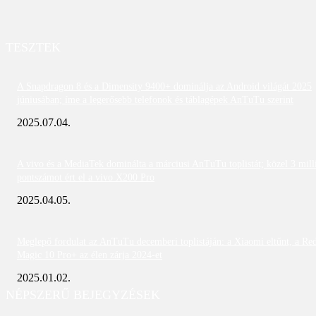
TESZTEK
A Snapdragon 8 és a Dimensity 9400+ dominálja az Android világát 2025
júniusában; íme a legerősebb telefonok és táblagépek AnTuTu szerint
2025.07.04.
A vivo és a MediaTek dominálta a márciusi AnTuTu toplistát; közel 3 mill
pontszámot ért el a vivo X200 Pro
2025.04.05.
Meglepő fordulat az AnTuTu decemberi toplistáján: a Xiaomi eltűnt, a Re
Magic 10 Pro+ az élen zárja 2024-et
2025.01.02.
NÉPSZERŰ BEJEGYZÉSEK