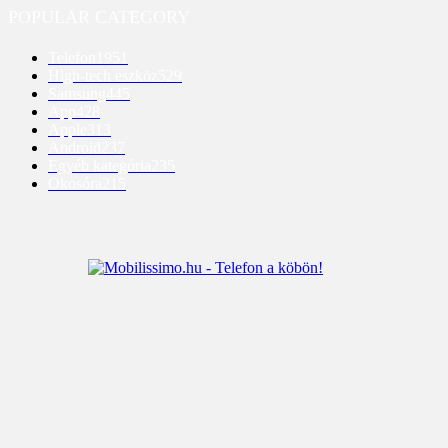
POPULAR CATEGORY
Telefon
1951
High-tech eszköz
529
Samsung
445
App
428
Apple
313
Android
237
Egyéb kategória
235
Okosóra
215