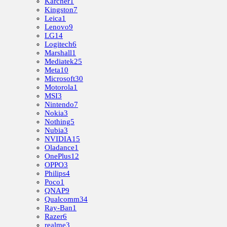
Kärcher
1
Kingston
7
Leica
1
Lenovo
9
LG
14
Logitech
6
Marshall
1
Mediatek
25
Meta
10
Microsoft
30
Motorola
1
MSI
3
Nintendo
7
Nokia
3
Nothing
5
Nubia
3
NVIDIA
15
Oladance
1
OnePlus
12
OPPO
3
Philips
4
Poco
1
QNAP
9
Qualcomm
34
Ray-Ban
1
Razer
6
realme
3