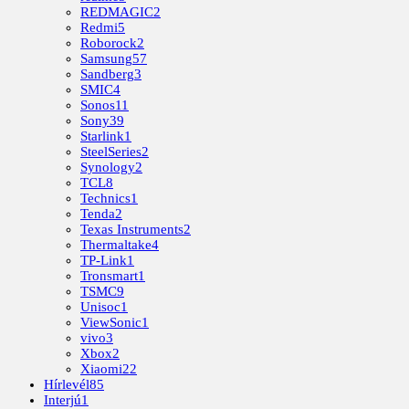
REDMAGIC
2
Redmi
5
Roborock
2
Samsung
57
Sandberg
3
SMIC
4
Sonos
11
Sony
39
Starlink
1
SteelSeries
2
Synology
2
TCL
8
Technics
1
Tenda
2
Texas Instruments
2
Thermaltake
4
TP-Link
1
Tronsmart
1
TSMC
9
Unisoc
1
ViewSonic
1
vivo
3
Xbox
2
Xiaomi
22
Hírlevél
85
Interjú
1