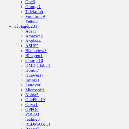
One
3
Orange
1
Telekom
5
Vodafone
9
Yettel
3
Táblagép
231
Acer
1
Amazon
2
Apple
44
ASUS
2
Blackview
3
Bluegen
1
Google
10
HMD Global
1
Honor
7
Huawei
17
Infinix
1
Lenovo
6
Microsoft
1
Nubia
5
OnePlus
19
Onyx
1
OPPO
6
POCO
3
realme
3
REDMAGIC
1