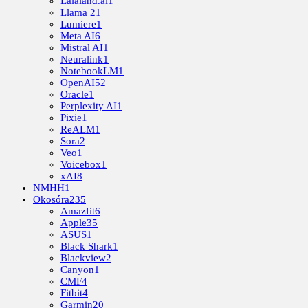
Lalaland.ai
1
Llama 2
1
Lumiere
1
Meta AI
6
Mistral AI
1
Neuralink
1
NotebookLM
1
OpenAI
52
Oracle
1
Perplexity AI
1
Pixie
1
ReALM
1
Sora
2
Veo
1
Voicebox
1
xAI
8
NMHH
1
Okosóra
235
Amazfit
6
Apple
35
ASUS
1
Black Shark
1
Blackview
2
Canyon
1
CMF
4
Fitbit
4
Garmin
20