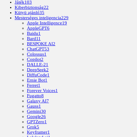
Játék
103
Kiberbiztonság
22
Kütyü ajánló
35
Mesterséges inteligencia
229
Apple Intelligence
19
AppleGPT
6
Baidu
1
Bard
11
BESPOKE AI
2
ChatGPT
53
Colossus
1
Copilot
2
DALLE-2
1
DeepSeek
2
DiffuCode
1
Ernie Bot
1
Ferret
1
Forever Voices
1
Fugatto
8
Galaxy AI
7
Gauss
1
Gemini
30
Google
26
GPTZero
1
Grok
5
Keyframer
1