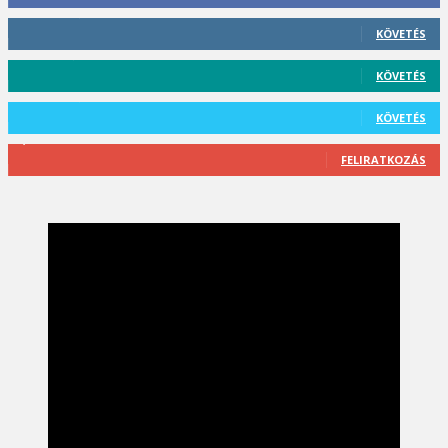
412
Követő
KÖVETÉS
59
Követő
KÖVETÉS
101
Követő
KÖVETÉS
2,589
Feliratkozó
FELIRATKOZÁS