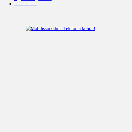
Okosóra
215