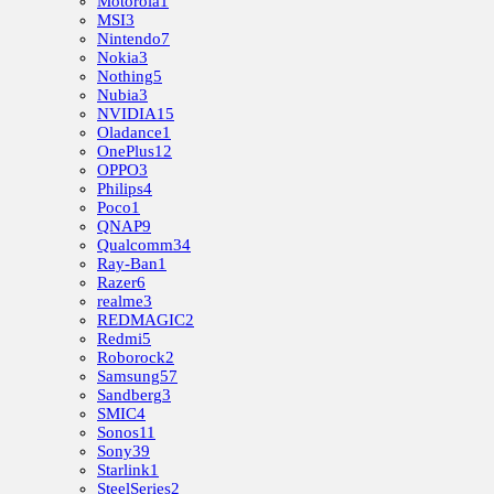
Motorola
1
MSI
3
Nintendo
7
Nokia
3
Nothing
5
Nubia
3
NVIDIA
15
Oladance
1
OnePlus
12
OPPO
3
Philips
4
Poco
1
QNAP
9
Qualcomm
34
Ray-Ban
1
Razer
6
realme
3
REDMAGIC
2
Redmi
5
Roborock
2
Samsung
57
Sandberg
3
SMIC
4
Sonos
11
Sony
39
Starlink
1
SteelSeries
2