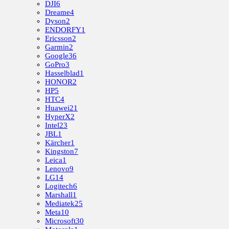
DJI
6
Dreame
4
Dyson
2
ENDORFY
1
Ericsson
2
Garmin
2
Google
36
GoPro
3
Hasselblad
1
HONOR
2
HP
5
HTC
4
Huawei
21
HyperX
2
Intel
23
JBL
1
Kärcher
1
Kingston
7
Leica
1
Lenovo
9
LG
14
Logitech
6
Marshall
1
Mediatek
25
Meta
10
Microsoft
30