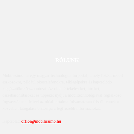
RÓLUNK
Mobilissimo.hu egy magyar technológiai hírportál, amely főként mobil
eszközökre, például okostelefonokra, táblagépekre és kapcsolódó
kiegészítőkre összpontosít. Az oldal értékeléseket, híreket,
összehasonlításokat és tippeket nyújt a mobiltechnológiával foglalkozó
fogyasztóknak. Mivel az oldal tartalma folyamatosan frissül, ennek a
közvetlen látogatása biztosítja a legfrissebb információkat.
Kapcsolat:
office@mobilissimo.hu