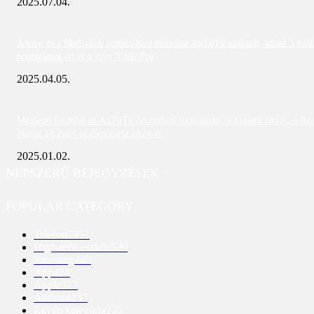
2025.07.04.
A vivo és a MediaTek dominálta a márciusi AnTuTu toplistát; közel 3 mill
pontszámot ért el a vivo X200 Pro
2025.04.05.
Meglepő fordulat az AnTuTu decemberi toplistáján: a Xiaomi eltűnt, a Re
Magic 10 Pro+ az élen zárja 2024-et
2025.01.02.
NÉPSZERŰ BEJEGYZÉSEK
POPULAR CATEGORY
Telefon
1951
High-tech eszköz
529
Samsung
445
App
428
Apple
313
Android
237
Egyéb kategória
235