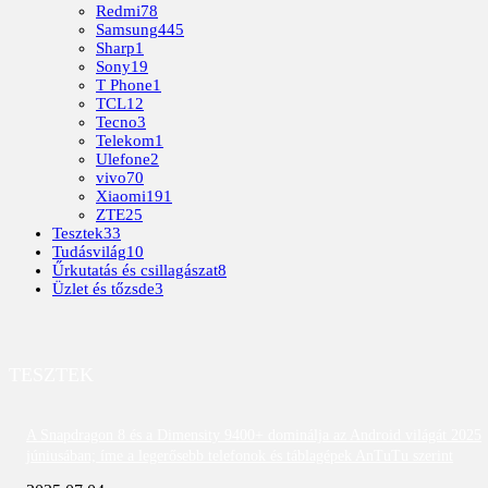
Redmi
78
Samsung
445
Sharp
1
Sony
19
T Phone
1
TCL
12
Tecno
3
Telekom
1
Ulefone
2
vivo
70
Xiaomi
191
ZTE
25
Tesztek
33
Tudásvilág
10
Űrkutatás és csillagászat
8
Üzlet és tőzsde
3
TESZTEK
A Snapdragon 8 és a Dimensity 9400+ dominálja az Android világát 2025
júniusában; íme a legerősebb telefonok és táblagépek AnTuTu szerint