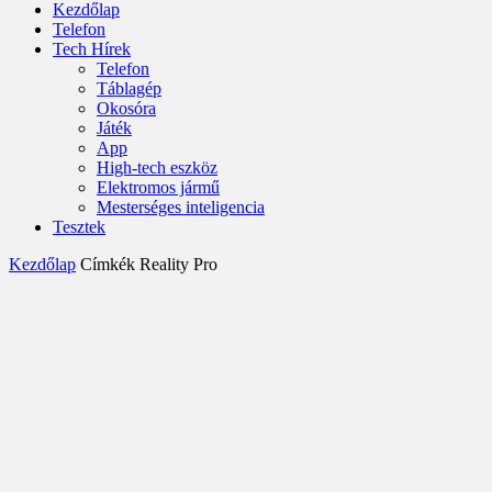
Kezdőlap
Telefon
Tech Hírek
Telefon
Táblagép
Okosóra
Játék
App
High-tech eszköz
Elektromos jármű
Mesterséges inteligencia
Tesztek
Kezdőlap
Címkék
Reality Pro