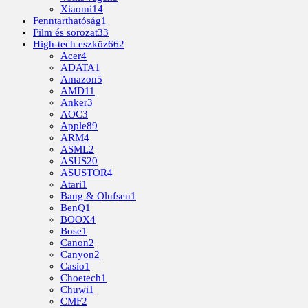
Xiaomi
14
Fenntarthatóság
1
Film és sorozat
33
High-tech eszköz
662
Acer
4
ADATA
1
Amazon
5
AMD
11
Anker
3
AOC
3
Apple
89
ARM
4
ASML
2
ASUS
20
ASUSTOR
4
Atari
1
Bang & Olufsen
1
BenQ
1
BOOX
4
Bose
1
Canon
2
Canyon
2
Casio
1
Choetech
1
Chuwi
1
CMF
2