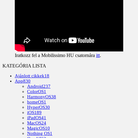
Iratkozz fel a Mobilissimo HU csatornára
itt
.
KATEGÓRIA LISTA
Ajánlott cikkek
18
App
830
Android
237
ColorOS
1
HarmonyOS
38
homeOS
1
HyperOS
30
iOS
189
iPadOS
41
MacOS
24
MagicOS
10
Nothing OS
1