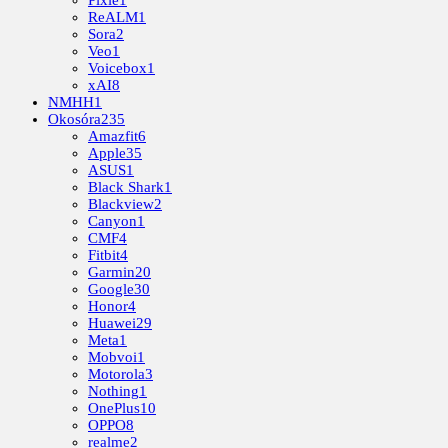
Pixie
1
ReALM
1
Sora
2
Veo
1
Voicebox
1
xAI
8
NMHH
1
Okosóra
235
Amazfit
6
Apple
35
ASUS
1
Black Shark
1
Blackview
2
Canyon
1
CMF
4
Fitbit
4
Garmin
20
Google
30
Honor
4
Huawei
29
Meta
1
Mobvoi
1
Motorola
3
Nothing
1
OnePlus
10
OPPO
8
realme
2