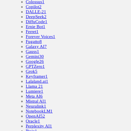
Colossus
1
Copilot
2
DALLE-2
1
DeepSeek
2
DiffuCode
1
Ernie Bot
1
Ferret
1
Forever Voices
1
Fugatto
8
Galaxy AI
7
Gauss
1
Gemini
30
Google
26
GPTZero
1
Grok
5
Keyframer
1
Lalaland.ai
1
Llama 2
1
Lumiere
1
Meta AI
6
Mistral AI
1
Neuralink
1
NotebookLM
1
OpenAI
52
Oracle
1
Perplexity AI
1