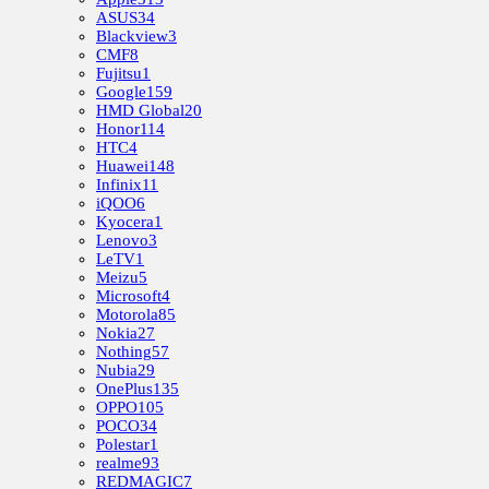
ASUS
34
Blackview
3
CMF
8
Fujitsu
1
Google
159
HMD Global
20
Honor
114
HTC
4
Huawei
148
Infinix
11
iQOO
6
Kyocera
1
Lenovo
3
LeTV
1
Meizu
5
Microsoft
4
Motorola
85
Nokia
27
Nothing
57
Nubia
29
OnePlus
135
OPPO
105
POCO
34
Polestar
1
realme
93
REDMAGIC
7