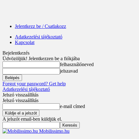
Jelentkezz be / Csatlakozz
Adatkezelési tájékoztató
Kapcsolat
Bejelentkezés
Üdvözöljük! Jelentkezzen be a fiókjába
felhasználóneved
jelszavad
Forgot your password? Get help
Adatkezelési tájékoztató
Jelszó visszaállítás
Jelszó visszaállítás
e-mail címed
A jelszót email-ben küldjük el.
Mobilissimo.hu