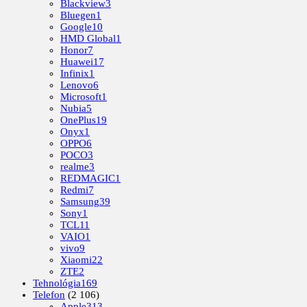
Blackview
3
Bluegen
1
Google
10
HMD Global
1
Honor
7
Huawei
17
Infinix
1
Lenovo
6
Microsoft
1
Nubia
5
OnePlus
19
Onyx
1
OPPO
6
POCO
3
realme
3
REDMAGIC
1
Redmi
7
Samsung
39
Sony
1
TCL
11
VAIO
1
vivo
9
Xiaomi
22
ZTE
2
Tehnológia
169
Telefon
(2 106)
Apple
313