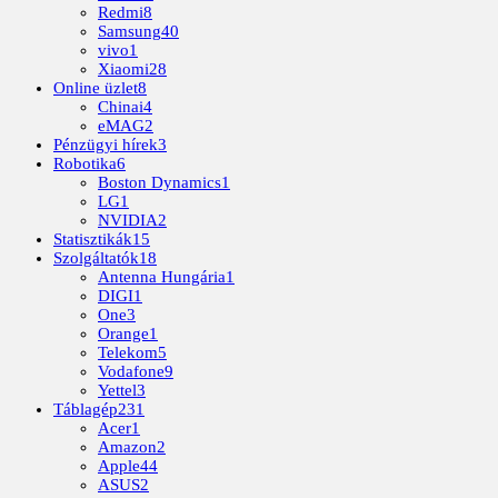
Redmi
8
Samsung
40
vivo
1
Xiaomi
28
Online üzlet
8
Chinai
4
eMAG
2
Pénzügyi hírek
3
Robotika
6
Boston Dynamics
1
LG
1
NVIDIA
2
Statisztikák
15
Szolgáltatók
18
Antenna Hungária
1
DIGI
1
One
3
Orange
1
Telekom
5
Vodafone
9
Yettel
3
Táblagép
231
Acer
1
Amazon
2
Apple
44
ASUS
2