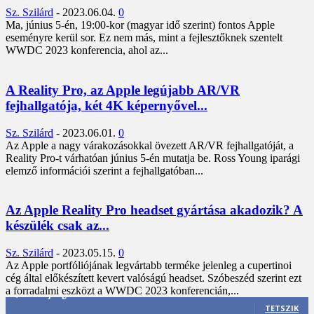
Sz. Szilárd
-
2023.06.04.
0
Ma, június 5-én, 19:00-kor (magyar idő szerint) fontos Apple
eseményre kerül sor. Ez nem más, mint a fejlesztőknek szentelt
WWDC 2023 konferencia, ahol az...
A Reality Pro, az Apple legújabb AR/VR
fejhallgatója, két 4K képernyővel...
Sz. Szilárd
-
2023.06.01.
0
Az Apple a nagy várakozásokkal övezett AR/VR fejhallgatóját, a
Reality Pro-t várhatóan június 5-én mutatja be. Ross Young iparági
elemző információi szerint a fejhallgatóban...
Az Apple Reality Pro headset gyártása akadozik? A
készülék csak az...
Sz. Szilárd
-
2023.05.15.
0
Az Apple portfóliójának legvártabb terméke jelenleg a cupertinoi
cég által előkészített kevert valóságú headset. Szóbeszéd szerint ezt
a forradalmi eszközt a WWDC 2023 konferencián,...
3,452
Rajongók
TETSZIK