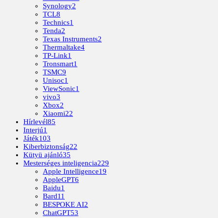
Synology
2
TCL
8
Technics
1
Tenda
2
Texas Instruments
2
Thermaltake
4
TP-Link
1
Tronsmart
1
TSMC
9
Unisoc
1
ViewSonic
1
vivo
3
Xbox
2
Xiaomi
22
Hírlevél
85
Interjú
1
Játék
103
Kiberbiztonság
22
Kütyü ajánló
35
Mesterséges inteligencia
229
Apple Intelligence
19
AppleGPT
6
Baidu
1
Bard
11
BESPOKE AI
2
ChatGPT
53