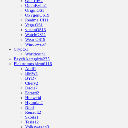
One UI
62
OpenKylin
1
OriginOS
1
OxygenOS
19
Realme UI
11
Vega OS
1
visionOS
13
WatchOS
11
Wear OS
19
Windows
57
Crypto
1
Worldcoin
1
Egyéb kategória
235
Elektromos jármű
116
Audi
1
BMW
1
BYD
7
Chery
2
Dacia
7
Ferrari
2
Huawei
4
Hyundai
2
Nio
3
Renault
2
Skoda
1
Tesla
12
Volkswagen
3