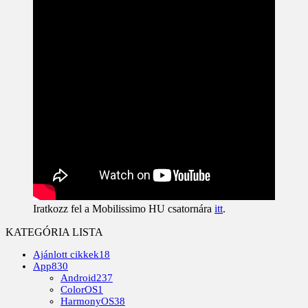
Iratkozz fel a Mobilissimo HU csatornára
itt
.
KATEGÓRIA LISTA
Ajánlott cikkek
18
App
830
Android
237
ColorOS
1
HarmonyOS
38