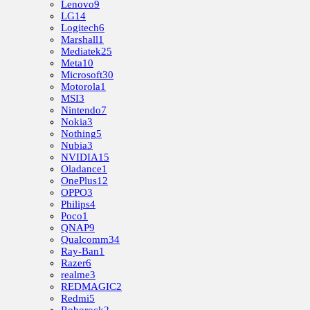
Lenovo
9
LG
14
Logitech
6
Marshall
1
Mediatek
25
Meta
10
Microsoft
30
Motorola
1
MSI
3
Nintendo
7
Nokia
3
Nothing
5
Nubia
3
NVIDIA
15
Oladance
1
OnePlus
12
OPPO
3
Philips
4
Poco
1
QNAP
9
Qualcomm
34
Ray-Ban
1
Razer
6
realme
3
REDMAGIC
2
Redmi
5