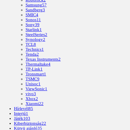
Roborock
2
Samsung
57
Sandberg
3
SMIC
4
Sonos
11
Sony
39
Starlink
1
SteelSeries
2
Synology
2
TCL
8
Technics
1
Tenda
2
Texas Instruments
2
Thermaltake
4
TP-Link
1
Tronsmart
1
TSMC
9
Unisoc
1
ViewSonic
1
vivo
3
Xbox
2
Xiaomi
22
Hírlevél
85
Interjú
1
Játék
103
Kiberbiztonság
22
Kütyü ajánló
35