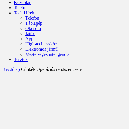
Kezdőlap
Telefon
Tech Hírek
Telefon
Táblagép
Okosóra
Játék
App
High-tech eszköz
Elektromos jármű
Mesterséges inteligencia
Tesztek
Kezdőlap
Címkék
Operációs rendszer csere