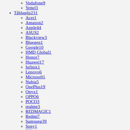
Vodafone
9
Yettel
3
Táblagép
231
Acer
1
Amazon
2
Apple
44
ASUS
2
Blackview
3
Bluegen
1
Google
10
HMD Global
1
Honor
7
Huawei
17
Infinix
1
Lenovo
6
Microsoft
1
Nubia
5
OnePlus
19
Onyx
1
OPPO
6
POCO
3
realme
3
REDMAGIC
1
Redmi
7
Samsung
39
Sony
1