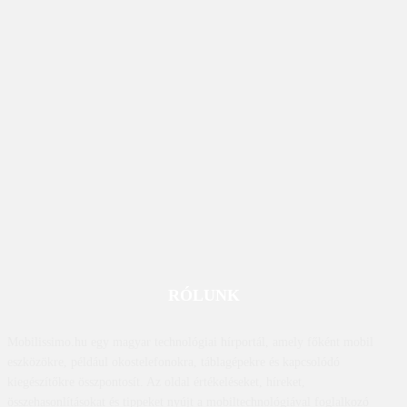
RÓLUNK
Mobilissimo.hu egy magyar technológiai hírportál, amely főként mobil
eszközökre, például okostelefonokra, táblagépekre és kapcsolódó
kiegészítőkre összpontosít. Az oldal értékeléseket, híreket,
összehasonlításokat és tippeket nyújt a mobiltechnológiával foglalkozó