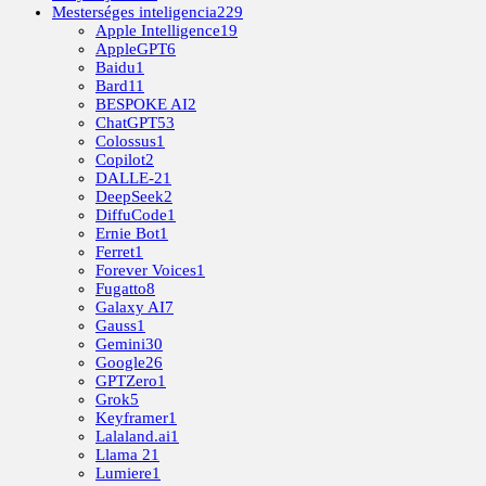
Mesterséges inteligencia
229
Apple Intelligence
19
AppleGPT
6
Baidu
1
Bard
11
BESPOKE AI
2
ChatGPT
53
Colossus
1
Copilot
2
DALLE-2
1
DeepSeek
2
DiffuCode
1
Ernie Bot
1
Ferret
1
Forever Voices
1
Fugatto
8
Galaxy AI
7
Gauss
1
Gemini
30
Google
26
GPTZero
1
Grok
5
Keyframer
1
Lalaland.ai
1
Llama 2
1
Lumiere
1