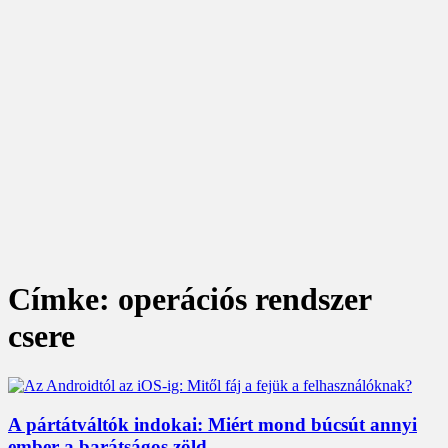
Címke: operációs rendszer
csere
A pártátváltók indokai: Miért mond búcsút annyi
ember a barátságos zöld...