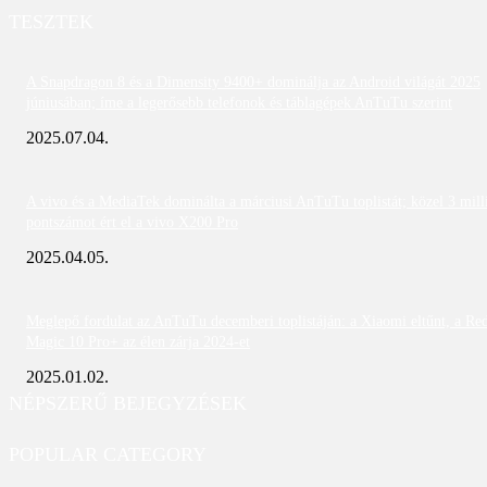
TESZTEK
A Snapdragon 8 és a Dimensity 9400+ dominálja az Android világát 2025
júniusában; íme a legerősebb telefonok és táblagépek AnTuTu szerint
2025.07.04.
A vivo és a MediaTek dominálta a márciusi AnTuTu toplistát; közel 3 mill
pontszámot ért el a vivo X200 Pro
2025.04.05.
Meglepő fordulat az AnTuTu decemberi toplistáján: a Xiaomi eltűnt, a Re
Magic 10 Pro+ az élen zárja 2024-et
2025.01.02.
NÉPSZERŰ BEJEGYZÉSEK
POPULAR CATEGORY