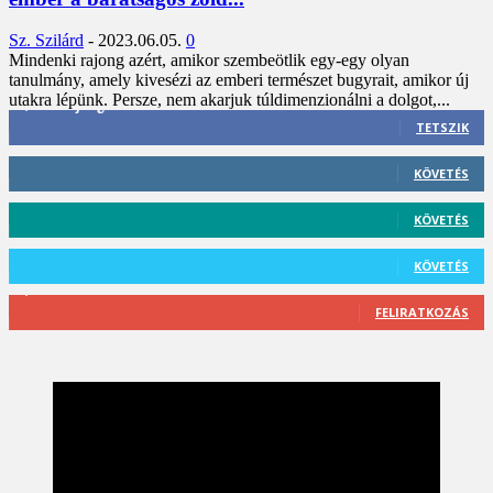
Sz. Szilárd
-
2023.06.05.
0
Mindenki rajong azért, amikor szembeötlik egy-egy olyan
tanulmány, amely kivesézi az emberi természet bugyrait, amikor új
utakra lépünk. Persze, nem akarjuk túldimenzionálni a dolgot,...
3,452
Rajongók
TETSZIK
412
Követő
KÖVETÉS
59
Követő
KÖVETÉS
101
Követő
KÖVETÉS
2,589
Feliratkozó
FELIRATKOZÁS