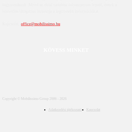
fogyasztóknak. Mivel az oldal tartalma folyamatosan frissül, ennek a
közvetlen látogatása biztosítja a legfrissebb információkat.
Kapcsolat:
office@mobilissimo.hu
KÖVESS MINKET
Copyright © Mobilissimo Group 2006 - 2026
Adatkezelési tájékoztató
Kapcsolat