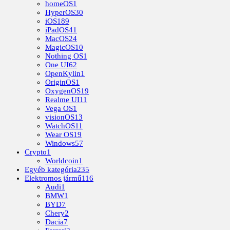
homeOS
1
HyperOS
30
iOS
189
iPadOS
41
MacOS
24
MagicOS
10
Nothing OS
1
One UI
62
OpenKylin
1
OriginOS
1
OxygenOS
19
Realme UI
11
Vega OS
1
visionOS
13
WatchOS
11
Wear OS
19
Windows
57
Crypto
1
Worldcoin
1
Egyéb kategória
235
Elektromos jármű
116
Audi
1
BMW
1
BYD
7
Chery
2
Dacia
7