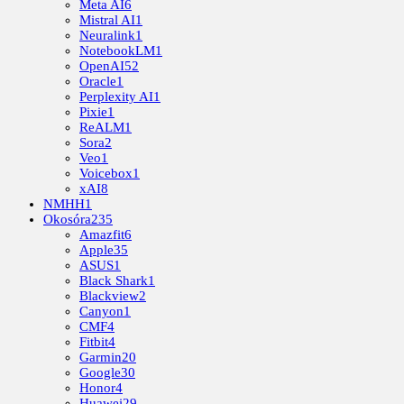
Meta AI
6
Mistral AI
1
Neuralink
1
NotebookLM
1
OpenAI
52
Oracle
1
Perplexity AI
1
Pixie
1
ReALM
1
Sora
2
Veo
1
Voicebox
1
xAI
8
NMHH
1
Okosóra
235
Amazfit
6
Apple
35
ASUS
1
Black Shark
1
Blackview
2
Canyon
1
CMF
4
Fitbit
4
Garmin
20
Google
30
Honor
4
Huawei
29