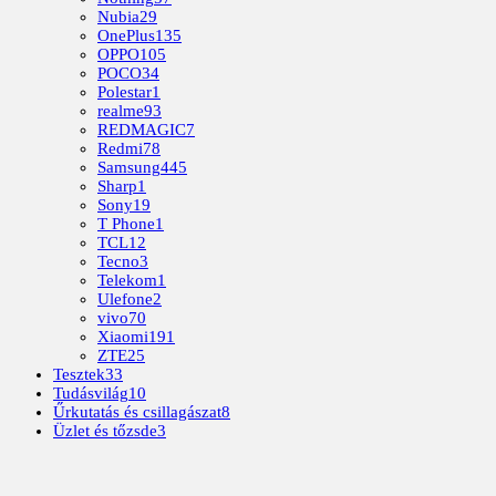
Nubia
29
OnePlus
135
OPPO
105
POCO
34
Polestar
1
realme
93
REDMAGIC
7
Redmi
78
Samsung
445
Sharp
1
Sony
19
T Phone
1
TCL
12
Tecno
3
Telekom
1
Ulefone
2
vivo
70
Xiaomi
191
ZTE
25
Tesztek
33
Tudásvilág
10
Űrkutatás és csillagászat
8
Üzlet és tőzsde
3