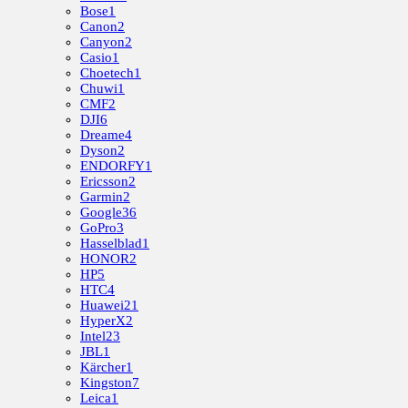
Bose
1
Canon
2
Canyon
2
Casio
1
Choetech
1
Chuwi
1
CMF
2
DJI
6
Dreame
4
Dyson
2
ENDORFY
1
Ericsson
2
Garmin
2
Google
36
GoPro
3
Hasselblad
1
HONOR
2
HP
5
HTC
4
Huawei
21
HyperX
2
Intel
23
JBL
1
Kärcher
1
Kingston
7
Leica
1