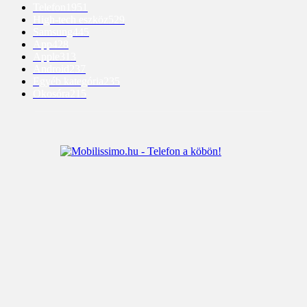
Telefon
1951
High-tech eszköz
529
Samsung
445
App
428
Apple
313
Android
237
Egyéb kategória
235
Okosóra
215