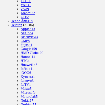
TCL
11
VAIO
1
vivo
9
Xiaomi
22
ZTE
2
Tehnológia
169
Telefon
(2 106)
Apple
313
ASUS
34
Blackview
3
CMF
8
Fujitsu
1
Google
159
HMD Global
20
Honor
114
HTC
4
Huawei
148
Infinix
11
iQOO
6
Kyocera
1
Lenovo
3
LeTV
1
Meizu
5
Microsoft
4
Motorola
85
Nokia
27
Nothing
57