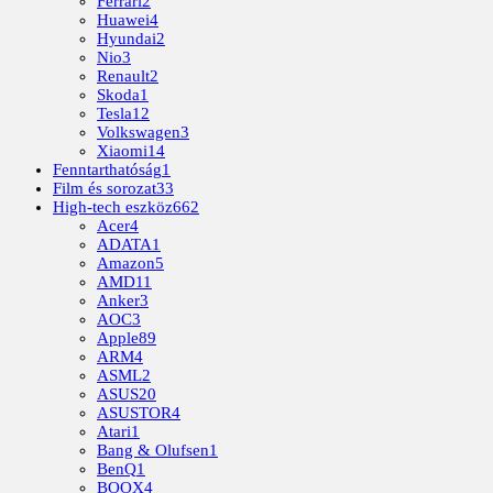
Ferrari
2
Huawei
4
Hyundai
2
Nio
3
Renault
2
Skoda
1
Tesla
12
Volkswagen
3
Xiaomi
14
Fenntarthatóság
1
Film és sorozat
33
High-tech eszköz
662
Acer
4
ADATA
1
Amazon
5
AMD
11
Anker
3
AOC
3
Apple
89
ARM
4
ASML
2
ASUS
20
ASUSTOR
4
Atari
1
Bang & Olufsen
1
BenQ
1
BOOX
4