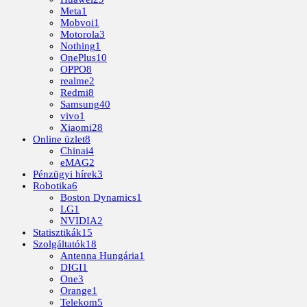
Meta
1
Mobvoi
1
Motorola
3
Nothing
1
OnePlus
10
OPPO
8
realme
2
Redmi
8
Samsung
40
vivo
1
Xiaomi
28
Online üzlet
8
Chinai
4
eMAG
2
Pénzügyi hírek
3
Robotika
6
Boston Dynamics
1
LG
1
NVIDIA
2
Statisztikák
15
Szolgáltatók
18
Antenna Hungária
1
DIGI
1
One
3
Orange
1
Telekom
5